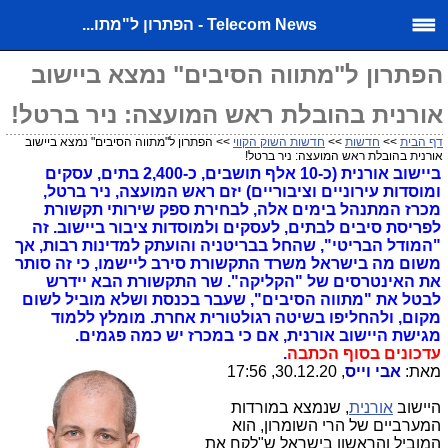
Telecom News - הפתרון ל"מתו...
הפתרון ל"מתווה הסיבים" נמצא ביישוב
אורנית בהובלת ראש המועצה: ניר ברטל!
דף הבית
>>
חדשות
>>
חדשות השוק הקווי
>> הפתרון ל"מתווה הסיבים" נמצא ביישוב
אורנית בהובלת ראש המועצה: ניר ברטל!
ביישוב אורנית (כ-10 אלף תושבים, כ-2,400 בתים, עסקים
ומוסדות עירוניים וציבוריים) יזם ראש המועצה, ניר ברטל,
מכרז המתנהל בימים אלה, לבחירת ספק שירותי תקשורת
לפריסת סיבים לבתים, לעסקים ולמוסדות ציבור ביישוב. זה
"המודל הבריטי", שהחל בבריטניה והועתק למדינות רבות, אך
משום מה בישראל משרד התקשורת סירב ליישמו, כי זה סותר
את האינטרסים של "הקליקה". שר התקשורת הבא יידרש
לבטל את "מתווה הסיבים", שעבר בכנסת ושלא מוביל לשום
מקום, ולהחליפו בשיטה רגולטורית אחרת. מומלץ ללמוד
מגישת היישוב אורנית, אם כי במכרז יש כמה פגמים.
עדכונים בסוף הכתבה
.
מאת:
אבי וייס
, 30.12.20, 17:56
היישוב
אורנית
, שנמצא במורדות
המערביים של הרי השומרון, הוא
המוביל והראשון בישראל ש"לקח את