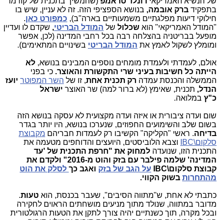
של הנשיא האמריקאי
דונלד טראמפ
(שהמשיך בתכנית של קודמו
בתפקיד
ברק אובמה,
בנושא הספציפי הזה. זה לא עניין, שיש בו
חילוקי דיעות מפלגתיים משמעותיים בארה"ב),
כמפורט כאן
.
"המודל האמריקאי" הוא
שכלול
של
המודל הבריטי
,
שקדם לו ועדיין
מופעל בבריטניה בהצלחה רבה בכל רחבי המדינה (לכן, אפשר
ומומלץ לשקול לאמץ את
המודל הבריטי
בשינויים המתאימים).
אולם, לעמדתי ולעמדת מומחים נוספים המבינים בנושא,
לא
הייתה כל חשיבות בעיני שרי התקשורת והאוצר.
כי בפני
הממשלה והכנסת עמדה
רק תכנית אחת
, זו של
השר המפוטר
יועז
הנדל,
תכנית, שאימץ (לא ברור למה) שר האוצר
ישראל
כ"ץ
במלואה.
שום ועדה ציבורית או איזה ועדה מקצועית לא עסקה בנושא הזה
בשום שלב והשימועים החפוזים, שנערכו בנושא, היו יותר בגדר
בדיחה
. ראשי "הקליקה" הקשיבו רק לעמדות חבריהם
מקבוצת
סלקום\IBC
וצבא הלוביסטים, היועצים והדוחפים מטעמה את
התכנית הזו, שנועדה
למחוק את "חרפת התכנית של 'עד
המדינה' שלמה פילבר עם בזק והוט מ-2016" ולקדם את
קבוצת סלקום\IBC
על הגב של בזק
ואגב כך
לסלק את הוט
מהתחרות
בשוק הקווי.
כתבתי לא אחת, ש"מתווה הסיבים", שעבר בכנסת, הוא
טעות
.
מדובר במתווה, שנולד מתוך מניעים מושחתים הראוים לחקירה
ובכל מקרה, תוך כשנתיים יהיה צורך לתקן את הטעות הרגולטורית