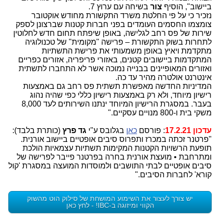
ביישוב", הוסיף
צור
בשיחה עם ערוץ 7.
נזכיר כי על פי החלטת משרד התקשורת מחודש אוקטובר
צומצמו החסמים העומדים בפני חברות קטנות שברצונן לספק
שירות של פס רחב לגלישה, באופן שיפתח תחום חדש לחלוטין
לתחרות בשוק התקשורת – פרישה "מקומית" של טכנולוגיה
מתקדמת ויאיץ באופן משמעותי את פרישת התשתיות
המתקדמות ביישובים קטנים, באזורי פריפריה, אזורים כפריים
ואזורים המאופיינים בבנייה נמוכה אשר לא התחברו לתשתית
אינטרנט אולטרה מהיר עד כה.
המדיניות החדשה מאפשרת תשתית פס רחב גם באמצעות
רישיון מיוחד, ולא רק באמצעות רישיון כללי כפי שהיה נהוג
בעבר. במסגרת הרישיון המיוחד ינתנו השירותים לעד 8,000
משקי בית ו-800 מנויים עסקיים."
עדכון 17.2.21
: פורסם
כאן
בגלובס ע"י
גד פרץ
(כותרת בלבד):
"פרטנר זכתה במכרז ותפרוס סיבים אופטיים ביישוב אורנית.
תופעת הרשויות הקטנות המקימות תשתיות עצמאיות הולכת
ומתרחבת • מועצת אורנית בחרה בפרטנר פייבר לפרישה של
סיבים אופטיים לבתי התושבים ולמוסדות המועצה במסגרת 'קול
קורא' לחברות הסיבים."
יש צורך לעצור את השימוע המושחת של סילוק הוט מהשוק
הקווי ומיזוגה ב-IBC! - לחץ כאן