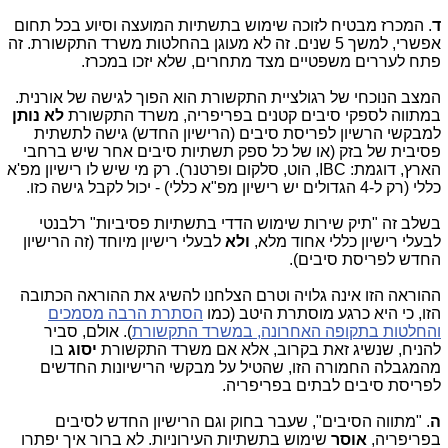
ד
. המכרז מבטיח לזוכה שימוש בתשתיות המועצה וסיוע בכל תחום
אפשרי, למשך 5 שנים. זה לא מעוגן בהחלטות משרד התקשורת. זה
פתח לעררים משפטיים מצד מתחרים, שלא יזכו במכרז.
המצב הנוכחי של רגולציית התקשורת הוא הפוך לגישה של אורנית.
במתווה לספקי סיבים קטנים בפריפריה, משרד התקשורת
לא נותן
למבקשי הרשיון לפריסת סיבים (הרישיון החדש) גישה לתשתית
פסיבית של בזק (או של כל ספק תשתיות סיבים אחר שיש ברחבי
הארץ, דוגמת: IBC, הוט, סלקום ופרטנר). רק מי שיש לו רישיון מפ'א
כללי (רק ל-4 הגדולים יש רישיון מפ"א כללי) - יכול לקבל גישה כזו.
בשלב זה "תיק שירות שימוש הדדי בתשתיות פסיביות" רלבנטי
לבעלי רישיון כללי אחוד מלא,
ולא
לבעלי רישיון מיוחד (זה הרישיון
החדש לפריסת סיבים).
ההוראה הזו אינה גלויה וטרם הצלחנו להשיג את ההוראה הכתובה
הזו, כי היא כרגע מוסתרת היטב (כמו
הסתרת הרבה מסמכים
והחלטות בתקופה האחרונה, במשרד התקשורת
). אולם, סביר
להניח, שנשיג זאת בקרוב, אלא אם משרד התקשורת
יסוג
בו
מהמגבלה החמורה הזו, שהטיל על מבקשי הרישיונות החדשים
לפריסת סיבים לבתים בפריפריה.
ה
. "מתווה הסיבים", שעבר בחוק וגם הרישיון החדש לסיבים
בפריפריה,
אוסר
שימוש בתשתיות העירוניות. לא ברור איך יפתרו