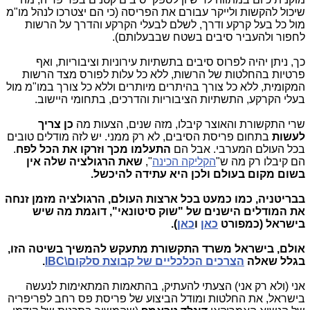
שיכול להקשות ולייקר עבורם את הפריסה (כי הם יצטרכו לנהל מו"מ
מול כל בעל קרקע ודרך, לשלם לבעלי הקרקע והדרך על הרשות
לחפור ולהעביר סיבים בשטח שבבעלותם).
כך, ניתן יהיה לפרוס סיבים בתשתיות עירוניות וציבוריות, ואף
פרטיות בהחלטות של הרשות, ללא כל עלות לפורס מצד הרשות
המקומית, ללא כל צורך בהיתרים מיותרים וללא כל צורך במו"מ מול
בעלי הקרקע, התשתיות הציבוריות והדרכים, בתחומי היישוב.
שרי התקשורת והאוצר קיבלו, מזה שנים, הצעות מה
כן צריך
לעשות
בתחום פריסת הסיבים, לא רק ממני. יש לזה מודלים טובים
בכל העולם המערבי. אבל הם
התעלמו מכך וזרקו את הכל לפח
.
הם קיבלו רק מה ש"
הקליקה הכינה
",
שאת הרגולציה שלה אין
בשום מקום בעולם ולכן היא עתידה להיכשל.
בבריטניה, כמו כמעט בכל ארצות העולם, הרגולציה מזמן זנחה
את המודלים הישנים של "שוק סיטונאי", דוגמת מה שיש
בישראל (כמפורט
כאן
ו
כאן
).
אולם, בישראל משרד התקשורת מתעקש להמשיך בשיטה הזו,
בגלל שאלה
הצרכים הכלכליים של קבוצת סלקום\IBC
.
אני (ולא רק אני) הצעתי להעתיק, בהתאמות המתאימות לנעשה
בישראל, את החלטות ומודל הביצוע של פריסת פס רחב לפריפריה