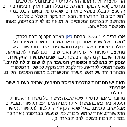
הזו. לא צריך את המתווה הזה לפריסת סיבים וממילא סיבים
נפרסים (ולא מהבוקר, מזה שנים)
בכל
רחבי הארץ. הבעיות בתחום
זה נעוצות בכלל בנושאים אחרים, שלא טופלו בשום היבט, במתווה
"חוק הסיבים" החדש הזה. הבעיות העיקריות שלא טופלו: אי
התחשבות בצרכים המקומיים ואי מניעת כפילויות בפריסה, באותו
תא שטח בכל יישוב.
ארז רביב
מ-Davar1 פרסם
כאן
מאמר נוקב (כותרת בלבד):
"
משרד של שריר אחד
. כך נראה משרד ממשלתי
שאיבד כל
יכולת ביצועית
ונשאר רק עם הרגולציה. משרד התקשורת לא
מתקצב תשתיות, אין לו מדען ראשי שיבחן טכנולוגיות ולא מחלקת
מחקר שתבדוק מה קורה בשטח. כבר שנים
שמשרד התקשורת
עוסק רק ברגולציה וכשפורץ המשבר אין לו שום יכולת להגיב
."
מאמר מומלץ לקריאה, כדי לקבל רקע מקיף, לכישלון הרגולטורי
המחריד הזה של ראשי משרד התקשורת ב"מתווה הסיבים" הקיים.
האם יש חסרונות לתכנית פריסת הסיבים, שרצה כעת ביישוב
אורנית?
בהחלט.
מדובר ביוזמה פרטית, שלא קיבלה אישור של משרד התקשורת
(נעסוק בזה כאן בהמשך). את המכרז הכינו יועצי תקשורת מובילים,
אבל יש בו פגמים, בגלל שלא הוכן ע"י הרגולטור לתקשורת (משרד
התקשורת), אחרי שימוע ציבורי, כמו שנעשה בבריטניה (ואחר כך
במדינות רבות בעולם, לרבות בארה"ב).