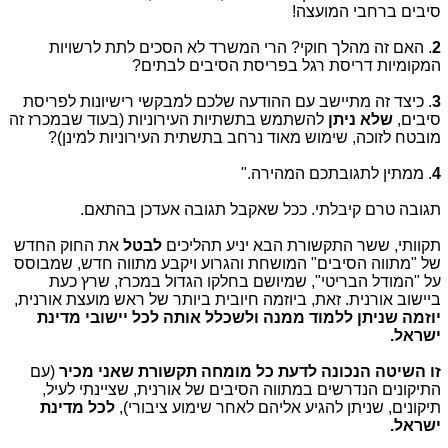
סיבים ברחבי המועצה!
2
. האם זה מהלך חוקי? הרי המשרד לא הסכים לתת לרשויות
המקומיות דריסת רגל בפריסת הסיבים לבתים?
3
. כיצד זה מתיישב עם ההודעה שלכם למבקשי רישיונות לפריסת
סיבים,
שלא ניתן
להשתמש בתשתיות העירוניות (בעוד שבמכרז זה
מובטח לזוכה, שימוש מאוד נרחב בתשתית העירוניות למינן)?
4
. ממתין לתגובתכם המהירה."
תגובה טרם קיבלתי. ככל שאקבל תגובה אעדכן בהתאם.
תקוותי, ששר התקשורת הבא יניע תהליכים
לבטל
את החוק החדש
של "מתווה הסיבים" המושחת והגרוע ויקבע מתווה חדש, שמבוסס
על "המודל הבריטי", שמיושם בחלקו הגדול במכרז, שרץ כעת
ביישוב אורנית. זאת, ביוזמה חיובית ביותר של ראש מועצת אורנית,
יוזמה שניתן ללמוד ממנה ולשכלל אותה לכל יישובי מדינת
ישראל.
זו השיטה הנכונה לדעת כל מומחה תקשורת שאני מכיר
(עם
התיקונים הנדרשים במתווה הסיבים של אורנית, שציינתי לעיל,
תיקונים, שניתן להגיע אליהם לאחר שימוע ציבורי),
לכל מדינת
ישראל.