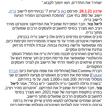
ישחרר את התדרים, הוא יהפוך לקבוע."
עדכון 26.1.21
: פורסם
כאן
ב"ערוץ 7" (בהתייחס ליישוב
נריה
,
יישוב של 380 בתי אב): "מהפכת האינטרנט המהיר הגיעה
ליישוב נריה.
ליאל צור
, חבר המזכירות שמוביל את הפרויקט: אינטרנט מהיר
ויציב הוא מצרך בסיסי לתושבים ולעסקים הרבים שפועלים
מתוך נריה.
סיבים אופטיים נפרסים בימים אלו ביישוב נריה בבנימין,
ויאפשרו אינטרנט מהיר עד פי עשרה מהמהירויות הקיימות כיום,
מה שמאפשר גלישה באיכות גבוהה, עבודה ולמידה מרחוק
ונתינת שירותים עסקיים.
בחודשים האחרונים תכננה מזכירות נריה את המודל העסקי
והרגולטורי שמאפשר את פריסת הסיבים תוך שימת דגש על
פתרון שיתאים הן לאופי הדתי של היישוב והן לצרכי העסקים
המקומיים.
חברת Net.Commu [שהחליפה את שמה ונקראת כיום
חברת
Future
] שפורסת את הסיבים האופטיים מציעה לתושבים שני
מסלולי מהירות: 200 מגה ו-1,000 מגה, על פי בחירתם.
"בשורה גדולה לתושבי נריה ולתושבי יו"ש בכלל", אמר
ליאל
צור
, חבר המזכירות שמוביל את הפרויקט. "אינטרנט מהיר ויציב,
בפרט בתקופת הקורונה של שנת 2021, הוא מצרך בסיסי
לתושבים ולעסקים הרבים שפועלים מתוך היישוב.
''אנחנו שמחים שהצלחנו למצוא פתרון שייתן שירות ברמה
גבוהה ובמחיר זהה לעלויות האינטרנט והטלפון שקיימות כיום