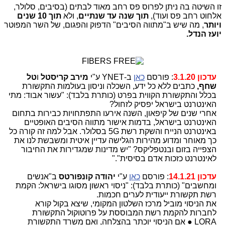
זו השיטה בה ניתן לפרוס פס רחב מאוד לבתים (בסיבים, סלולר,
אלחוט רחב פס ועוד),
תוך שנה עד שנתיים
, ולא
תוך 10 שנים
ויותר
, מה שיש ב"מתווה הסיבים" הדפוק והפגום, של השר המפוטר
יועז הנדל.
עדכון 3.1.20
: פורסם
כאן
ב-YNET ע"י
מירב קריסטל
ו
טל
שחף,
כתבים ללא כל ידע, השכלה וניסון בעולמות התקשורת
בכלל והתקשורת הקווית בפרט (כותרת בלבד): "עשור אבוד: מתי
האינטרנט בישראל יפסיק לזחול?
אחרי שנים של קיפאון, השנה אירעו התפתחויות כבירות בתחום
האינטרנט בישראל, בדמות אישור מתווה הסיבים האופטיים
באינטרנט הנייח והשקת רשת 5G בסלולר. אבל למה זה קורה כל
כך מאוחר ומדוע מהירות הגלישה עדיין איטית ומשבשת לנו את
הצפייה בזום ובנטפליקס? "יש מדינות שמגדירות את החיבור
לאינטרנט כזכות אדם בסיסית"."
עדכון 14.1.21
: פורסם
כאן
ע"י
יהודה קונפורטס
ב"אנשים
ומחשבים" (כותרת בלבד): "ניסוי ראשון מסוגו בישראל: הקמת
רשת תקשורת ייעודית לערים חכמות.
את הניסוי מוביל מרכז השלטון המקומי, שיצא בקול קורא
לחברות להקמת רשת המבוססת על פרוטוקול התקשורת
LORA ● אם הניסוי יוכתר בהצלחה, ואם משרד התקשורת