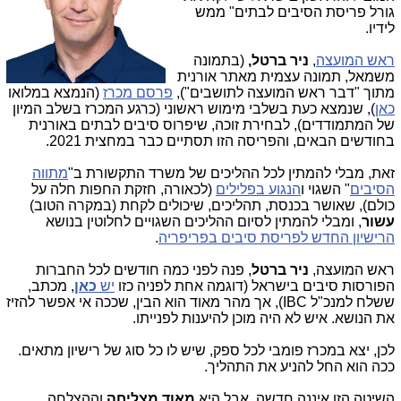
גורל פריסת הסיבים לבתים" ממש
לידיו.
ראש המועצה
,
ניר ברטל,
(בתמונה
משמאל, תמונה עצמית מאתר אורנית
מתוך "דבר ראש המועצה לתושבים"),
פרסם מכרז
(הנמצא במלואו
כאן
), שנמצא כעת בשלבי מימוש ראשוני (כרגע המכרז בשלב המיון
של המתמודדים), לבחירת זוכה, שיפרוס סיבים לבתים באורנית
בחודשים הבאים, והפריסה הזו תסתיים כבר במחצית 2021.
זאת, מבלי להמתין לכל ההליכים של משרד התקשורת ב"
מתווה
הסיבים
" השגוי ו
הנגוע בפלילים
(לכאורה, חזקת החפות חלה על
כולם), שאושר בכנסת, תהליכים, שיכולים לקחת (במקרה הטוב)
עשור
, ומבלי להמתין לסיום ההליכים השגויים לחלוטין בנושא
הרישיון החדש לפריסת סיבים בפריפריה
.
ראש המועצה,
ניר ברטל
, פנה לפני כמה חודשים לכל החברות
הפורסות סיבים בישראל (דוגמה אחת לפניה כזו
יש
כאן
, מכתב,
ששלח למנכ"ל IBC), אך מהר מאוד הוא הבין, שככה אי אפשר להזיז
את הנושא. איש לא היה מוכן להיענות לפנייתו.
לכן, יצא במכרז פומבי לכל ספק, שיש לו כל סוג של רישיון מתאים.
ככה הוא החל להניע את התהליך.
השיטה הזו איננה חדשה, אבל היא
מאוד מצליחה
וההצלחה