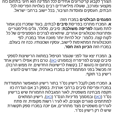
הצורך לקבוע קריטריונים אחידים לכל המדינה הוא חיוני בתחום כזה
מקצועי ומורכב, שעולה מיליארדים רבים בעלויות הפריסה לכל
הבתים, העסקים ומוסדות הציבור, בכל יישוב ברחבי ישראל.
הפגמים הבולטים
במכרז הזה:
א
. המכרז מתרכז בפריסת
סיבים
לבתים, בעוד שמכרז נכון אמור
לתת מענה
לפריסה משולבת:
סיבים, סלולר, גלים מילימטריים
ופתרונות טכנולוגיים אחרים, שיתאימו לצרכים הספציפיים של כל
לקוח קצה. כלומר: יכול להיות יותר מזוכה אחד במכרז, לפי
הטכנולוגיות המתאימות ליישוב, עסקיו ושכונותיו. ככה זה בעולם.
במכרז הזה
הכיוון הזה חסר.
ב
. המכרז יצא עוד לפני שנגמר הטיפול במתווה הרישיונות לספקי
סיבים קטנים לפריפריה (כמפורט
כאן
). טרם ניתן אפילו רישיון אחד
בתחום זה (הגשו 17 בקשות לרישיונות החדשים. זה ממש הרבה).
זה מכשול בפני המתמודדים במכרז באורנית, שנדרשים להציג
רישיון בר תוקף.
ג
. המכרז מוכן לקבל רישיון נס"ר בתור רישיון המאפשר התמודדות
במכרז ופריסת סיבים ברחבי אורנית. בספק רב אם הגדרה כזו
תקפה מבחינה משפטית, לאור המגבלות החמורות שיש ברישיון
נס"ר (
כאן
) ובמסמך מדיניות הנס"ר (
כאן
), רישיון המתאים
למתחמים סגורים וקטנים, לא לעיר \ רשות מקומית. זה פתח
לעררים משפטיים מצד מתחרים, אם יזכה במכרז ספק תקשורת
שיש לו רק רישיון נס"ר.