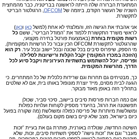
המתועדת הברורה שלה הייתה לראשונה בבריטניה, כבר מהמחצית
השניה של העשור הקודם, ביוזמה של
OFCOM
, הרגולטור הבריטי
לתקשורת.
אני אהבתי את הגישה הזו, והמלצתי לא אחת (למשל
כאן
ו
כאן
)
לראשי משרד התקשורת ללמוד את "המודל הבריטי", ששם
כל
רשות מקומית בוחרת
(באמצעות פורטל בחירה מקצועי,
שהרגולטור לתקשורת OFCOM הכין עבור כל הרשויות המקומיות),
מי הספק, שיפרוס סיבים בכל שכונה ובכל יישוב ובכל עיר.
רק הוא
(הזוכה במכרז המקומי) יקבל הקלות ורישיונות לסלילה
ופריסה, יוכל להשתמש בתשתיות העירוניות ויקבל סיוע לכל
הדרך, מהרשות המקומית.
כך, מבטיחים גם תחרות וגם שרידות כלכלית של כל המתחרים. כי
הגעה לבית מסוים, מייד יוצרת מונופול באותו בית, אם לא שולטים
בתהליך הזה באופן מאוד מבוקר.
אם כמה חברות פורסות סיבים ביישוב, סיכוי סביר, שכולן
תפשוטנה את הרגל, בהיעדר מספיק לקוחות ועלויות כפולות
ומשולשות מיותרות של פריסה כפולה ומשולשת (מה שקורה בפועל
כיום בישראל, מצב שלא קיים בשום מקום בעולם).
השיטה החדשה, שנולדה באורנית, פותרת גם את בעיית "זכות
מעבר" וגם את "זכות גישה" לספקי תשתיות סיבים, זכות, שלא
מוקנית כיום במתווה לרישיון לספקי סיבים קטנים בפריפריה, מה