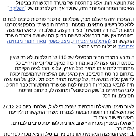
את הנושא הזה, אלא בהחלטה של משרד התקשורת
בביטול
האיסור המוזר והמיותר הזה, שנולד אך ורק לצרכים של "
הקליקה
".
ו
. המכרז הזה מתעלם מכך, שסלקום ופרטנר פורסות סיבים לבתים
ללא כל רישיון מתאים
, מונעות "בחירה חופשית" בספק אינטרנט
ומונעות "בחירה חופשית" בציוד הקצה. בשלב זה, לראש המועצה
באורנית אין שום דרך אלא לעשות בדיוק מה שעושה צמרת משרד
התקשורת:
להתעלם מהעבירות
.
מצב כאוטי
,
מאוד חמור מבחינה
ציבורית
, אבל זה כרגע המצב.
ז. נקבע במכרז מחיר מכסימלי של 110 ש"ח ללקוח. לא רק שאין
בסמכות המועצה לקבוע מחיר כזה כמקסימלי (כי זה יחייב כל
מתמודד לתת אותו מחיר בכל הארץ, על פי הרגולציה הקיימת
בתחום פריסת הסיבים), אין כרגע שום רגולציה שהמועצה יכולה
להשען עליה בנושא זה, של קביעת מחיר מכסימלי. לכן, על המועצה
היה להביא במכרז זה הפניות למה שמשרד התקשורת כבר החליט,
לגבי המחירים ב"שוק הסיטונאי" ומחוצה לו, בתחום פריסת
הסיבים, זה הכל.
לאור סימני השאלה והתהיות, שפרטתי לעיל, שלחתי ביום 27.12.20
את השאלות הדחופות הבאות לצמרת משרד התקשורת ולידיעת
ראשי היישוב אורנית:
"שאלה בעניין מכרז היישוב אורנית לפריסת סיבים לבתים.
שלום רב,
1
. ראש המועצה המקומית אורנית,
ניר ברטל
, הוציא מכרז לפריסת