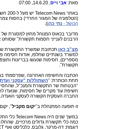
מאת:
אבי וייס
, 14.6.20, 07:00
באתר s
(הטלפוניה של המגזר החרדי) בחסות צמ
הכושל -
נתי כהן
).
מדובר בכאוס המנוהל מחוץ למסגרת של איזה
הרבנים לענייני חסמות תקשורת" שסוחט א
מצ"ב כאן
תכתובת שמשרד התקשורת שחרר,
למשרד בשנתיים שחלפו, אודות חסימה פת
מספרים), חסימות שנעשו בבריונות וחוצפה
תקשורת".
הכתבה והחשיפה האחרונה ,שפרסמתי בנו
תחת הכותרת: "
השתוללות "עסקני ועדת 
"הבטחות שר התקשורת והמנכ"ל, שהחסימו
חשיפת עוד מקרים של חסימות, שנועדו לה
החברה העסקית הקשורה לעסקני הוועדה.
זו תופעה המתנהלת ב"
יקום מקביל
", יקום
במשך שנים ה
כמה כלי תקשורת גדולים מרכזיים, שהחלו
דוגמת: דה-מרקר, גלובס, כלכליסט ואף YNET.