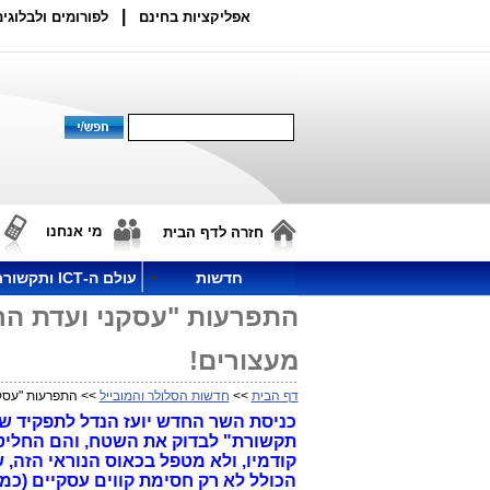
|
אפליקציות בחינם
לפורומים ולבלוגים
מי אנחנו
חזרה לדף הבית
חדשות
עולם ה-ICT ותקשורת
התפרעות "עסקני ועדת הרב
מעצורים!
דף הבית
>>
חדשות הסלולר והמובייל
>> התפרעות "עסקנ
כניסת השר החדש יועז הנדל לתפקיד ש
תקשורת" לבדוק את השטח, והם החליטו
קודמיו, ולא מטפל בכאוס הנוראי הזה,
הכולל לא רק חסימת קווים עסקיים (כמ