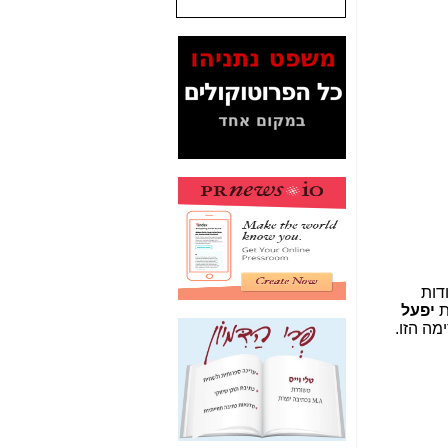
המסמכים בנושא בזק-
Yes (תיק 4000)
מוכיחים "תפירת תיק"
לאיש הלא נכון! -
כאן
עובדות ומסמכים
המוסתרים מהציבור:
האם ביבי כשר
תקשורת עזר לקב'
בזק? -
כאן
מה מקור ה-Fake
News שהביא לתפירת
תיק לביבי והעלמת
החשודים הנכונים -
כאן
דות
יפעל
אחת הרגליים של "תיק
מה הזו.
4000 התפור"
התמוטטה היום
בניצחון (כפול) של בזק
-
כאן
איך כתבות מפנקות
הפכו לפתע לטובת