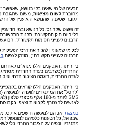
הבעיה של מי שאינו בקי בנושא, שאפשר "
מחוברת
לשום מציאות,
משום שתגובת מש
תגובה שטענה, שהנושא הוא עניין של הר
זה פשוט שקר גס. כל הנושא ובמיוחד עני
בלי קיום חוק התקשורת, תקנות התקשורת ו
הרבנים לענייני חסימות תקשורת". הם עשו
לכל מי שמעוניין להכיר את דרכי הפעילות ש
הרבנים לענייני תקשורת"), מוזמן לצפות
במ
בין היתר, העסקנים הללו מנהלים לאחרונה
החרדית (כשרבים בעדה החרדית מסתייגים 
לעדה החרדית, דוגמה הציבור הדתי וציבור 
בין היתר, העסקנים הללו קוראים בקמפיי
"לחסל" את המתנגדים לוועדה ולמעשיה (כ
SMS ליותר מ-180 אלף מספרי
לאנשים להצטרף לקבוצות וצאפ. בקבוצות 
במצגת
שבפועל, כל הטענות כלפיהם למונופול המתנ
מתנגדיו, וכפיה על הציבור החרדי בלי לשאול