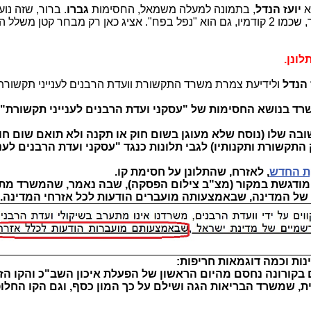
א
יועז הנדל
, בתמונה למעלה משמאל, החסימות
גברו
. ברור, שזה נוע
לבחון את השר החדש, ומהר מאוד התברר, שכמו 2 קודמיו, גם הוא "נפל בפח". אציג כאן רק מבחר קטן 
 הנדל
ולידיעת צמרת משרד התקשורת וועדת הרבנים לענייני תקשורת 
שרד בנושא החסימות של "עסקני ועדת הרבנים לענייני תקשורת".
בה שלו (נוסח שלא מעוגן בשום חוק או תקנה ולא תואם שום חו
התקשורת ותקנותיו) לגבי תלונות כנגד "עסקני ועדת הרבנים לעני
ת החדש
, לאזרח, שהתלונן על חסימת קו.
המודגשת במקור (מצ"ב צילום הפסקה), שבה נאמר, שהמשרד מת
ל המדינה, שבאמצעותה מועברים הודעות לכל אזרחי המדינה.
 בקורונה נחסם מהיום הראשון של הפעלת איכון השב"כ והקו הז
ת, שמשרד הבריאות הגה ושילם על כך המון כסף, וגם הקו החלו