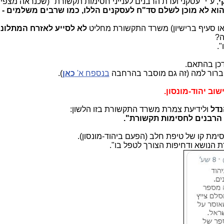
י
, ע"י "עסקני ועדת הרבנים לענייני חסימות תקשורת" (שכנראה מצפי
וא לא מוכן לשלם סד"ח לעסקנים הללו, כמו שרבים משלמים - 
ר או סעיף ברישיון) משרד התקשורת מחליט
לא לסייע לאזרח המתלונן
ה?
.
דכן בהתאם.
י ברור למה (זה גם מוסבר בהרחבה
בנספח א'
כאן
).
נדל
ולידיעת צמרת משרד התקשורת בזו הלשון:
 הרבנים לחסימות תקשורת".