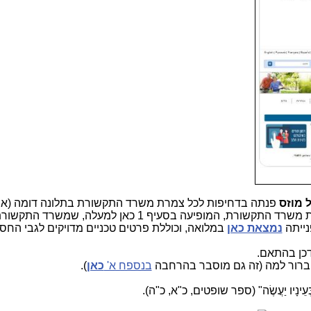
 מוזס
פנתה בדחיפות לכל צמרת משרד התקשורת בתלונה דומה (או
התקשורת, המופיעה בסעיף 1 כאן למעלה, שמשרד התקשורת
פנייתה
נמצאת כאן
במלואה, וכוללת פרטים טכניים מדויקים לגבי החסי
דכן בהתאם.
י ברור למה (זה גם מוסבר בהרחבה
בנספח א'
כאן
).
שָׁר בְּעֵינָיו יַעֲשֶׂה" (ספר שופטים, כ"א, כ"ה).