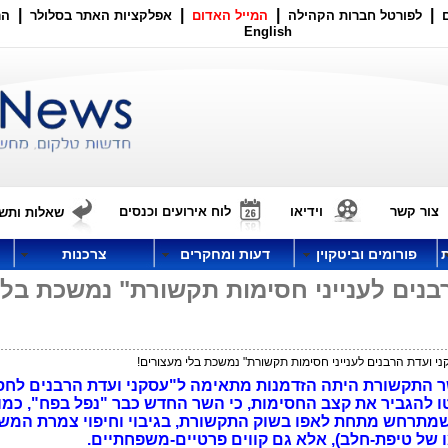
|
|
|
|
לפורטל חברות הקהילה
המייל האדום
אפלקציות האתר בסלולר
הר
English
צור קשר
וידיאו
לוח אירועים וכנסים
שאלות ותשו
פורומים וביטקוין
דעות ומחקרים
צרכנות
נים לענייני חסימות תקשורת" נמשכת בלי
י ועדת הרבנים לענייני חסימות תקשורת" נמשכת בלי מעצורים!
ר התקשורת היתה הזדמנות מתאימה ל"עסקני ועדת הרבנים לחס
 להגביר את קצב החסימות, כי השר החדש כבר "נפל בפח", כמו 
 שמתרחש מתחת לאפו בשוק התקשורת, בגיבוי וחיפוי צמרת המש
ו של טיפת-חלב), אלא גם קווים פרטיים-משפחתיים.