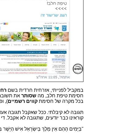
במקביל לפנייתי, אזרחית חרדית בשם
רחל
חסימת טיפת חלב, מה
שסותר
את תשובת משרד 
בכל מקרה של חסימת
קווים רשמיים
), ו
תגובה לא קיבלתי. ככל שאקבל תגובה אע
קוראינו כבר יודעים, שתגובה לא אקבל. ד
"בַּיָּמִים הָהֵם אֵין מֶלֶךְ בְּיִשְׂרָאֵל אִישׁ הַיָּ