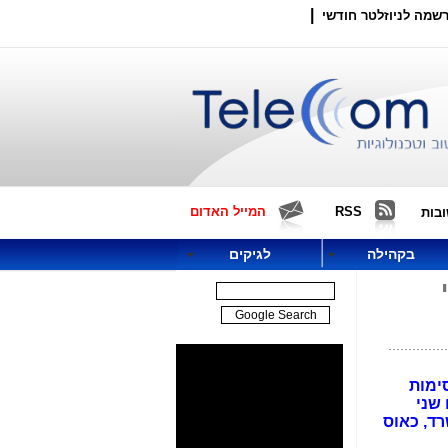
|
שמה לניוזלטר חודשי
RSS
המייל האדום
בות
בקהילה
לגיקים
ימות
שני
רד, כאוס