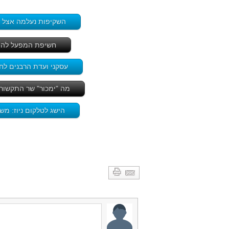
השקיפות נעלמה אצל שר
חשיפת המפעל להפר
עסקני ועדת הרבנים לח
מה "ימכור" שר התקשור
הישג לטלקום ניוז: מש