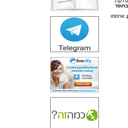
ם לקבל
חשיפת חשד לשחיתות
בחוסר
הדומה לזו של "תיק
4000" אך בתחום
,
שחסמו
הסלולר -
כאן
חשיפת מה שלא
רוצים שתדעו בעניין
פריסת אנלימיטד
(בניחוח בלתי נסבל) -
כאן
חשיפה: איוב קרא
אישר לקבוצת סלקום
בדיוק מה שביבי אישר
ל-Yes ולבזק -
כאן
האם השר איוב קרא
היה צריך בכלל לחתום
על האישור, שנתן
לקבוצת סלקום? -
כאן
האם ביבי וקרא קבלו
בכלל תמורה עבור
ההטבות הרגולטוריות
שנתנו לסלקום? -
כאן