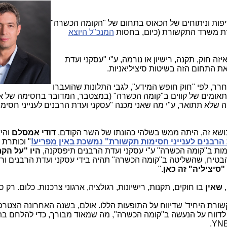
Telecom New יש מעל ל-200 חשיפות וניתוחים של הכאוס בתחום של "הקומה הכשרה"
רת משרד התקשורת (כיום, בחסות
המנכ"ל היוצא
 חוק, תקנה, רישיון או נורמה, ע"י "עסקני ועדת
ת התחום הזה בשיטות סיציליאניות.
 לפי "חוק חופש המידע", לגבי התלונות שהועברו
אומים של קווים ב"קומה הכשרה" (במצטבר, המדובר בחסימה של א
 שלא תתואר, ע"י מה שאני מכנה "עסקני ועדת הרבנים לענייני חסימו
שא זה, היתה ממש בשלהי כהונתו של השר הקודם,
דודי אמסלם
והי
הרבנים לענייני חסימות תקשורת" נמשכת באין מפריע!
" וכותרת
ת ב"קומה הכשרה" ע"י עסקני ועדת הרבנים תיפסקנה,
היו "על הקר
בטיח, שהשליטה ב"קומה הכשרה" תהיה בידי עסקני ועדת הרבנים ורק
"סיציליה" זה כאן
."
,
שאין
בו חוקים, תקנות, רישיונות, רגולציה, ארגוני צרכנות. כלום. רק 
יה Telecom News כלי התקשורת היחיד' שדיווח על התופעות הללו. אולם, בשנה האחרונה הצטר
 לדווח על הנעשה ב"קומה הכשרה", מה שמאוד מבורך, כדי להלחם בתו