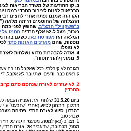
זה מפורט בהרחבה
במאמר כאן
.
ב. קו ההודעות של משרד הבריאות לצי
הבריאות לפנות לציבור החרדי במכוניות
הקו הזה אמנם נפתח אחרי לחצים רבים,
ההצלחה של החוסמים הייתה מלאה ("עס
ב"פשקוויל" המצ"ב
, שהופץ לפני כמה י
כזכור, מעל ל-52 אלף חרדים
חתמו על 
המלאה הזו
מפורטת כאן
, כשגם בהזדמנ
נוספות, שהם
מאזינים האזנות סתר
לכל 
לא טופלו.
4. אודה להבהרות
מדוע נשלחות לאזרחי
5
. ממתין להתייחסות".
תגובה לא קיבלתי. ככל שאקבל תגובה אע
קוראינו כבר יודעים, שתגובה לא אקבל. ד
2. לא עוזרים לאזרח שנחסם סתם כך ב
החרדי).
ביום
31.5.20
שלחתי את הפנייה הבאה ל
התלונן והתחנן לסיוע (אחרי "שנבעט" ע"י 
"הנדון: סיוע לאזרח חרדי: פתיחת מער
שבוע טוב
1
. מצ"ב (כאן למטה, מטעמי הגנה על חיי ה
ממני) תכתובת, שהעביר אלי אזרח חרדי,