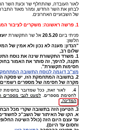
לאור העובדה, שהתחלף שר וכעת השר הו
של השבועיים האחרונים.
1. פרשה ראשונה: משקרים לציבור המתלונן.
פניתי ביום
20.5.20
אל שר התקשורת
יועז
הלשון:
"הנדון: מענה לא נכון ולא אמין של המ
שלום רב,
1. משרד התקשורת שינה את נוסח התשו
תקנה, להיפך, זה סותר את האמור בחוק 
חסימות תקשורת".
מצ"ב דוגמה לנוסח התשובה המתחמק
2. בתשובה המתחמקת הזו, יש פסקה 
מקרה של חסימה של מספרים רשמיים ש
3. הטיעון הזה בתשובה שקרי מכל הבחינות וכמה דוגמאות חריפות:
א. הקו של האיתור של השב"כ לחשודים
עד עצם היום הזה (כולל השיטה החלופי
וחסום עד היום).