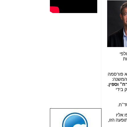
לפי
ת
א פורסמה
 המשנה:
ח" וספין.
 בידי
סד"ח.
פו אליו
שבוע טוב לכל
פעה הזו,
הגולשים באשר
הם!!!