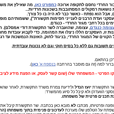
בור החרדי נחסם לתקופה ארוכה
כמפורט כאן
, מה שאילץ את מש
 נושאות רמקולים המסתובבות בשכונות חרדיות...
 אבל הוא נפתח - כאשר כבר לא היה בו כל צורך.
קני ועדת הרבנים לענייני חסימות תקשורת"), ששמותיהם מופי
מים בכל רחבי מגזר החרדי - כנגדם.
עצומה כנגדם
, עצומה, שהועברה לשר התקשורת דודי אמסלם). 
ות זו, העסקנים הללו ניצלו את המהומה, כדי לקבוע עובדות מחר
הקווים של המגזר החרדי, בניגוד לחוק, האזנות הנמשכות עד רגע
ם תשובות גם ללא כל בסיס חוקי וגם לא נכונות עובדתית
.
דכן בהתאם.
י ברור למה (זה גם מוסבר בהרחבה
בנספח א'
כאן
).
קו הפרטי - המשפחתי שלו (שום קשר לעסק, או הפצת מידע לציבו
שר התקשורת
יועז הנדל
ולידיעת צמרת משרד התקשורת, לאחר שהא
עסקני הוועדה) ולא קיבל כל סיוע מהמשרד:
כת תכנים פרטית של משפחתו.
פונה ופרטיותו, מכתבו
לא
מובא כאן בכתבה. שר התקשורת קיבל את 
 שפתח על הטלפון שלו מערכת
לעדכונים פנימית בתוך משפחתו (הח