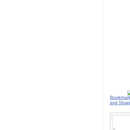
הנאה שהיא מיסודות
עבירת השוחד? -
כאן
שערוריית הקנס הענק
על בזק וחשיפת
"תעודת הביטוח" של
נתניהו בתיק 4000 -
כאן
ערוץ 20: "תיק תפור":
אבי וייס חושף את
מחדלי "תיק 4000" -
כאן
התבלבלתם: גיא פלד
הפך את כחלון, גבאי
ואילת לחשודים
המרכזיים בתיק 4000 -
כאן
פצצות בתיק 4000:
האם היו בכלל
התנגדויות למיזוג
בזק-יס? -
כאן