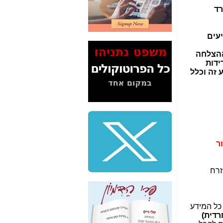
2" על תעלולי השר
רד
משה כחלון -
כאן
המשך חשיפת הבלוף
עים
ששמו "מהפיכת
הסלולר" ואיך מסרסים
ההצלחה
את הנתונים לציבור -
ידות
כאן
 זה וכלל
סיכום ביקור בסיליקון
ואלי - למה 3 הגדולות
משקיעות ומפתחות
באותם תחומים -
כאן
שלמה פילבר (עד
לאחרונה מנכ"ל משרד
ר
התקשורת) - עד
מדינה? הצחקתם
אותי! -
כאן
זרח
"יש אפליה בחקירה"?
חשיפה: למה השר
משה כחלון לא נחקר
כל המידע
עד היום? -
כאן
רדית)