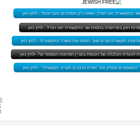
 התקשורת יועז הנדל, נשארו רק הספינים והבריונות! - לחץ כאן
ות חוק בפרהסיה בחסות שר התקשורת יועז הנדל - לחץ כאן
סימות תקשורת מכים שוב: חסמו את משרד התקשורת! - לחץ כאן
ת לוועדת הכלכלה של הכנסת בעניין חסימות המספרים? -לחץ כאן
' המשפטים מפרק את "ועדת הרבנים לענייני תקשורת" - לחץ כאן