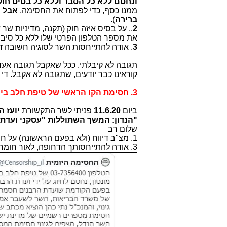
ונחסם ללא כל הסבר וללא כל בסיס חוק
ממנו כסף, כדי לפתוח את החסימה,
אבל ה
ברירה
).
2
.. על בסיס איזה חוק (תקנה, מדיניות ש
את מספר הטלפון הפרטי שלו ללא כל סיב
3
. אודה להתייחסות השר לסוגיה חשובה זו"
תגובה לא קיבלתי. ככל שאקבל תגובה אע
קוראינו כבר יודעים, שתגובה לא אקבל. ד
3. חסימת הקו הראשי של טיפת חלב ביישוב יהוד-מונסון.
ביום
11.6.20
פניתי לשר התקשורת
יועז ה
"הנדון: המשך השתוללות "עסקני ועדת
שלום רב
1. מצ"ב דיווח (ולא בפעם הראשונה) על חסימת קו של טיפת חלב (הפעם ביהוד-מונסון).
3. אודה להתייחסותך הדחופה, לאור חומרת הנושא ודחיפות הצורך לטפל בו".