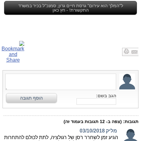
ל"המלך הוא עירום" גרסת חיים גרון, סמנכ"ל בכיר במשרד
התקשורת! - חץ כאן