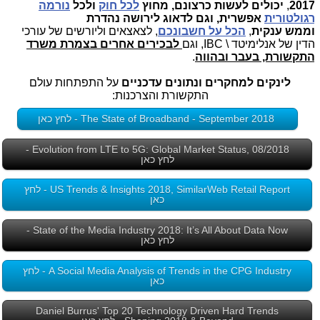
201
,
יכולים
לעשות כרצונם, מחוץ
לכל חוק
ולכל
נורמה
גולטורית
אפשרית,
וגם לדאוג
לירושה נהדרת
ממש
ענקית
,
הכל על חשבונכם
, לצאצאים וליורשים של עורכי
דין של אנלימיטד \ IBC, וגם
לבכירים אחרים בצמרת משרד
תקשורת, בעבר ובהווה
.
לינקים למחקרים ונתונים עדכניים
על התפתחות עולם
התקשורת והצרכנות:
The State of Broadband - September 2018 - לחץ כאן
Evolution from LTE to 5G: Global Market Status, 08/2018 -
לחץ כאן
US Trends & Insights 2018, SimilarWeb Retail Report - לחץ
כאן
State of the Media Industry 2018: It’s All About Data Now -
לחץ כאן
A Social Media Analysis of Trends in the CPG Industry - לחץ
כאן
Daniel Burrus' Top 20 Technology Driven Hard Trends