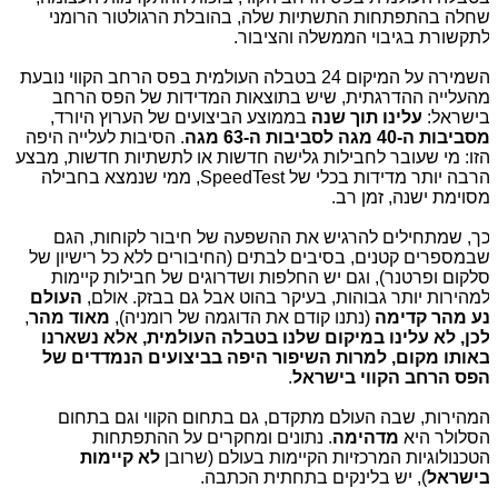
חלה בהתפתחות התשתיות שלה, בהובלת הרגולטור הרומני
תקשורת בגיבוי הממשלה והציבור.
השמירה על המיקום 24 בטבלה העולמית בפס הרחב הקווי נובעת
העלייה ההדרגתית, שיש בתוצאות המדידות של הפס הרחב
ישראל:
עלינו תוך שנה
בממוצע הביצועים של הערוץ היורד,
סביבות ה-40 מגה לסביבות ה-63 מגה
. הסיבות לעלייה היפה
זו: מי שעובר לחבילות גלישה חדשות או לתשתיות חדשות, מבצע
הרבה יותר מדידות בכלי של SpeedTest, ממי שנמצא בחבילה
סוימת ישנה, זמן רב.
ך, שמתחילים להרגיש את ההשפעה של חיבור לקוחות, הגם
במספרים קטנים, בסיבים לבתים (החיבורים ללא כל רישיון של
לקום ופרטנר), וגם יש החלפות ושדרוגים של חבילות קיימות
מהירות יותר גבוהות, בעיקר בהוט אבל גם בבזק. אולם,
העולם
ע מהר קדימה
(נתנו קודם את הדוגמה של רומניה),
מאוד מהר
,
כן, לא עלינו במיקום שלנו בטבלה העולמית, אלא נשארנו
אותו מקום, למרות השיפור היפה בביצועים הנמדדים של
פס הרחב הקווי בישראל
.
מהירות, שבה העולם מתקדם, גם בתחום הקווי וגם בתחום
סלולר היא
מדהימה
. נתונים ומחקרים על ההתפתחות
טכנולוגיות המרכזיות הקיימות בעולם (שרובן
לא קיימות
ישראל
), יש בלינקים בתחתית הכתבה.