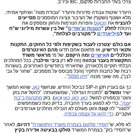
רכי בעלי החברות סלקום, IBC וכיו"ב.
יעדר שיטות עבודה סדורות והיעדר "עבודת מטה" ושיתוף אמיתי,
לא ושוטף (ושקוף) של הציבור ונציגיו המוסמכים
מסייעים
הנציח
את
הכאוס
והפרות הנורמות והחוק ומספקים את
יכולת
לחלק "
הטבות וצ'ופרים
" של בין עשרות מיליוני ש"ח
עד ל
מיליארדים
ל"מקורבים לצלחת".
ם כולם יצטרכו לעבוד בשקיפות ולפי כל החוקים, התקנות
תנאי הרישיון,
אז פתאום אתם תדעו
מהם האינטרסים
כלכליים
ה
אישיים
ומה היקפם
, של מי
מראשי משרד
תקשורת בעבר ובהווה
(וזה
לא
רק
ביבי
ו
פילבר
), בכל המהלכים
בלתי חוקיים (לכאורה), שתיארתי בחודשיים האחרונים, בעשרות
בות של כתבות תחקיר (והכל מבוסס על מסמכים, "שחור על גבי
בן"), מה שאני מכנה "
תיק 5000
"..
ך גם בעניין תקן ה-SIP כביכול החדש, שנחשף
כאן
, שהוא המשך
שיר
ומשלים
"לתכנית הגדולה", שמשמעותה: "לחסל את בזק
הוט" (כמפורט למשל:
כאן
,
כאן
,
כאן
ו
כאן
). בזק
מתנהגת כ"בת
ענה"
, כדי לא לפגוע בערך החברה, בדיוק כעת כשמחפשים
לסגור" לה
קונה
והוט מעולם לא הובילה מהלכים אגרסיביים
עקביים,
כדי להגן על עצמה ונכסיה
.
א פלא, ש"
חסידי סלקום בצמרת משרד התקשורת
"
דהיום
, לאחר
"חסידי בזק" בצמרת המשרד
סולקו בבעיטה אדירה בקיץ