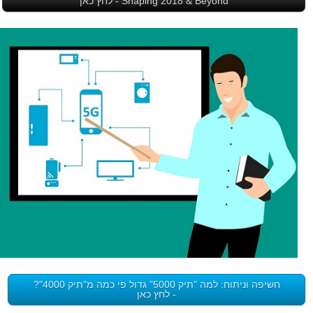
Shaping 2018 & Beyond - לחץ כאן
חשיפה וניתוח: למה "תיק 5000" גדול פי כמה מ"תיק 4000"?
- לחץ כאן