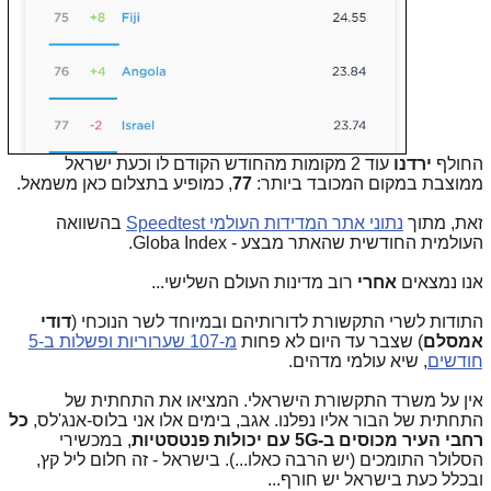
חולף
ירדנו
עוד 2 מקומות מהחודש הקודם לו וכעת ישראל
מוצבת במקום המכובד ביותר:
77
, כמופיע בתצלום כאן משמאל.
את, מתוך
נתוני אתר המדידות העולמי Speedtest
בהשוואה
עולמית החודשית שהאתר מבצע - Globa Index.
נו נמצאים
אחרי
רוב מדינות העולם השלישי...
תודות לשרי התקשורת לדורותיהם ובמיוחד לשר הנוכחי (
דודי
מסלם
) שצבר עד היום לא פחות
מ-107 שערוריות ופשלות ב-5
ודשים
, שיא עולמי מדהים
.
ין על משרד התקשורת הישראלי. המציאו את התחתית של
תחתית של הבור אליו נפלנו. אגב, בימים אלו אני בלוס-אנג'לס,
כל
חבי העיר מכוסים ב-5G עם יכולות פנטסטיות
, במכשירי
סלולר התומכים (יש הרבה כאלו...). בישראל - זה חלום ליל קץ,
בכלל כעת בישראל יש חורף...