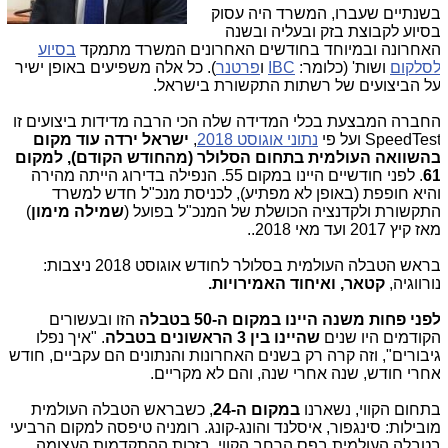
שנתיים שעברו, המשרד היה עסוק
סיוע לקבוצת בזק ובעליה ובשנה
אחרונה ובמיוחד בחודשים האחרונים המשרד מתמקד
בסיוע
סלקום
ושות' (כלומר:
IBC
ו
פרטנר
). כל אלה משפיעים באופן ישיר
ל הביצועים של רשתות התקשורת בישראל.
חברה המבצעת בכלי המדידה שלה הכי הרבה מדידות ביצועים זו
SpeedTes ועל פי
נתוני אוגוסט 2018
,
ישראל ירדה עוד מקום
השוואה העולמית בתחום הסלולר
(מהחודש הקודם),
למקום
6
. לפני חודשיים היינו במקום 55. הנפילה בדירוג הייתה מהירה
היא חופפת (באופן לא מפתיע), לכניסת מנכ"ל חדש למשרד
תקשורת ולקדנציה הכושלת של המנכ"ל בפועל (
שמילה מימון
)
אז קיץ 2017 ועד מאי 2018..
בראש הטבלה העולמית בסלולר לחודש אוגוסט 2018 ניצבות:
ורווגיה,
קטאר, ואיחוד האמירויות.
פני פחות משנה היינו במקום ה-50 בטבלה
הזו ובעשורים
קודמים היו שנים
שהיינו בין 3 הראשונים בטבלה
. "איך נפלו
יבורים", וזה קרה רק בשנים האחרונות והנתונים הם עקביים, חודש
חרי חודש, שנה אחרי שנה, והם לא מקריים.
תחום הקווי, נשארנו
במקום ה-24
, כשבראש הטבלה העולמית
ובילות: סינגפור, איסלנד והונג-קונג. רומניה טיפסה למקום הרביעי
טבלה העולמית בפס הרחב הקווי, בזכות ההתקדמות העצומה,