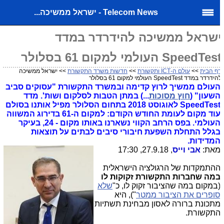
Telecom News - ישראל ממשיכה...
שראל ממשיכה להידרדר במדד
SpeedTes העולמי למקום 61 בסלולר
ף הבית
>>
עולם ה-ICT ותקשורת
>>
חדשות משרד התקשורת
>> ישראל ממשיכה
ידרדר במדד SpeedTest העולמי למקום 61 בסלולר
עולם ממשיך לרוץ קדימה ובמשרד התקשורת "עסוקים סביב
שעון" (
חוץ מסוכות
...) במתן הטבות לסלקום ושות'. מדד
SpeedTest לאוגוסט 2018 בתחום הסלולר מפיל אותנו בסולם
עוד מקום לעומת החודש הקודם: למקום ה-61 בדירוג המשווה
העולמי. בפס הרחב הקווי נשארנו באותו מקום - 24, בעיקר
גלל התחלת השפעת חיבורי סיבים לבתים על תוצאות
מדידות.
את:
אבי וייס
, 27.9.18, 17:30
התמקדות של הרגולציה הישראלית
מה שחברות התקשורת זקוקות לו
במקום במה שהציבור זקוק לו, כ"
שלא
ופרים את הציבור ממטר
"), היא
תכונת ברורה לאסון מבחינת תשתיות
תקשורת.