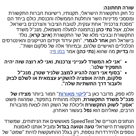
ורה תחתונה
:
ל חוק התקשורת הישראלי, תקנותיו, רישיונות חברות התקשורת
מסמכי מדיניות השר והחלטת הממשלה והכנסת, כולם ביחד הם
מסכת צרכנית" אחת ענקית, לטובת הציבור והצרכנים בישראל.
ולם, אצל
נתי כהן
(בתמונה למעלה משמאל), מנכ"ל משרד
תקשורת ובגיבוי מלא של שר התקשורת (
איוב קרא
), נולד
ישראל חוק
אחר לגמרי
, "חוק עידוד וקידום הטייקונים והאינטרסים
כלכליים האישיים שלהם, ובמיוחד אלה של סלקום ושות'".
ה
בדיוק
מה שהוא (
נתי כהן
) אמר
במו פיו
:
"
אני לא המשרד לענייני צרכנות, ואני לא רוצה שזה יהיה
התפקיד שלנו
".
"
בסוף אני רוצה להגיע למצב שלניר שטרן, מנכ"ל
סלקום, תהיה אופציה להשקיע עצמאית או לשלם לבזק
ולעבור דרך התשתיות שלה".
לא ספק, מדובר כאן ב"
ליקוי מאורות
" חמור ביותר
מצידו של
נכ"ל משרד התקשורת
, תקלה מהותית בתפקוד, שמהווה פשוט
אסון" לשוק התקשורת
וליכולת של השוק הזה לצאת מהבורות
רבים, שאליהם הוא
נפל
בעשור האחרון.
הנתונים הטריים של SpeedTest מאוששים את הניתוחים, שמשרד
תקשורת הישראלי
טעה וטועה בגדול
ומוביל אותנו לאסונות
וספים ולהידרדרות נוספת, רק בגלל ההתעקשות להיות "שפוט" של