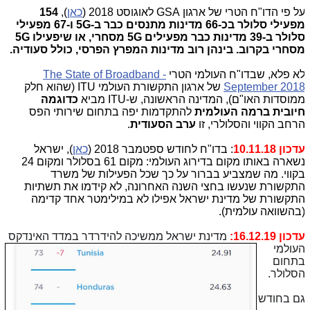
ל פי הדו"ח הטרי של ארגון GSA לאוגוסט 2018 (
כאן
),
154
מפעילי סלולר בכ-66 מדינות מתנסים כבר ב-5G ו-67 מפעילי
סלולר ב-39 מדינות כבר מפעילים 5G מסחרי, או שיפעילו 5G
סחרי בקרוב. בינהן רוב מדינות המפרץ הפרסי, כולל סעודיה.
א פלא, שבדו"ח העולמי הטרי
The State of Broadband -
September 201
של ארגון התקשורת העולמי ITU (שהוא חלק
מוסדות האו"ם), המדינה הראשונה, ש-ITU מביא
כדוגמה
יובית
ברמה העולמית
להתקדמות יפה בתחום שירותי הפס
רחב הקווי והסלולרי, זו
ערב הסעודית
.
דכון 10.11.18
: בדו"ח לחודש ספטמבר 2018 (
כאן
), ישראל
נשארה באותו מקום בדירוג העולמי: מקום 61 בסלולר ומקום 24
קווי. מה שמצביע בברור על כך שכל הפעילות של משרד
תקשורת שנעשו בחצי השנה האחרונה, לא קידמו את תשתיות
תקשורת של מדינת ישראל אפילו לא במילימטר אחד קדימה
בהשוואה עולמית).
דכון 16.12.19:
מדינת ישראל ממשיכה להידרדר במדד
האינדקס
עולמי
תחום
סלולר.
ם בחודש