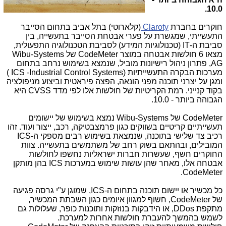
10.0.
חוקרים בחברת
Claroty
(קלארוטי) בתל אביב בתחום הסייבר
התעשייתי, שמגשרת על פערי אבטחת הסייבר בתעשייה, בין
סביבת ה-
IT
(טכנולוגיות המידע) לסביבת הטכנולוגיה התפעולית,
מצאו 6 חולשות אבטחה במוצר
CodeMeter
של
Wibu-Systems
AG
, פתרון ניהול רישיונות מוביל, שנמצא בשימוש נרחב בתחום
מערכות הבקרה התעשייתיות (
Industrial Control Systems
-
ICS
)
ומגן על יצרני תוכנה מפני הונאה, הפצה פיראטית וביצוע מניפולציה
בקוד קנייני. רמת הקריטיות של חולשות אלו לפי מדד
CVSS
היא
הגבוהה ביותר - 10.0.
CodeMeter
של
Wibu-Systems
נמצא בשימוש של יישומים
תעשייתיים קריטיים בשווקים כגון פרמצבטיקה, רכב, ייצור ועוד. זהו
רכיב צד שלישי בתוכנה, שנמצאת בשימוש רבים מספקי ה-
ICS
המובילים, ובהתאם בשוק רחב של משתמשים בתעשייה. צוות
החוקרים חשף, שעשרות חברות ישראליות נחשפו לחולשות
אבטחה אלו, מאחר שהן עושות שימוש במערכות
ICS
בהן מותקן
.
CodeMeter
כל מכשיר או יישום תוכנה בתחום ה-
ICS
, שמוגן ע"י גרסה פגיעה
של
CodeMeter
, חשוף למגוון איומים כגון השבתת המכשיר,
מתקפת
DDos
, או הידבקות בנוזקות ותוכנות כופר, שעלולות גם
לשמש בהמשך להעברת חולשות אחרות למערכת.