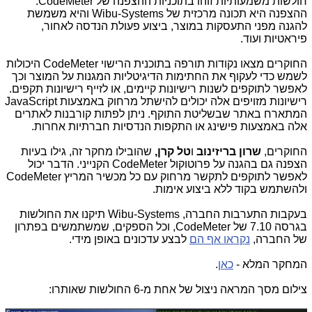
חולשות משמעותיות זוהו בתוכניות ההצפנה של
CodeMeter
.
ההצפנה היא תכונה מרכזית של
Wibu-Systems
והיא משמשת
להגנה מפני התעסקות במוצר, ביצוע פעולת הנדסה לאחור,
פיראטיות ועוד.
החוקרים מצאו נקודות תורפה בתוכנית הרישוי
CodeMeter
היכולות
לשמש כדי לעקוף את החתימות הדיגיטליות המגנות על המוצר וכך
לאפשר לתוקפים לשנות רישיונות קיימים, או לזייף רישיונות תקפים.
רישיונות מזויפים אלה יכולים להישתל מרחוק באמצעות
JavaScript
המתארח באתר שבשליטת התוקף. ניתן לפתות קורבנות לאתרים
אלה באמצעות פישינג או התקפות הנדסיות חברתיות אחרות.
החוקרים,
שרון בריזינוב
ו
טל קרן,
שהובילו מחקר זה, גילו בעיות
הצפנה גם בהגנה על פרוטוקול
CodeMeter
הקנייני. הדבר יכול
לאפשר לתוקפים לתקשר מרחוק עם כל מכשיר המריץ
CodeMeter
ולהשתמש בקוד ללא ביצוע אימות.
בעקבות התערבות החברה,
Wibu-Systems
תיקנו את החולשות
בגרסה 7.10 של
CodeMeter
, וכל הספקים, שמשתמשים בפתרון
של החברה,
נקראו אף הם
לבצע עדכונים באופן מידי.
המחקר המלא -
כאן
.
צילום מסך המראה ניצול של אחת מ-6 החולשות שאותרו: