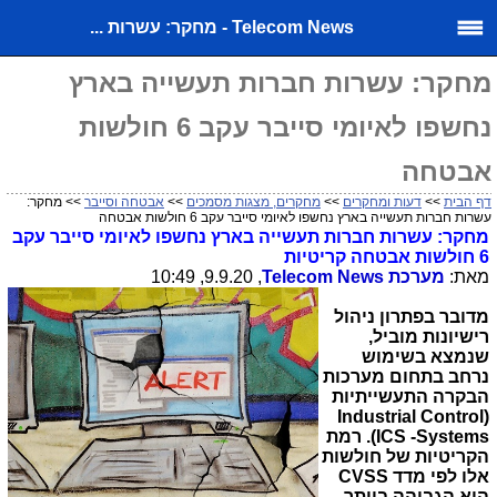
Telecom News - מחקר: עשרות ...
מחקר: עשרות חברות תעשייה בארץ
נחשפו לאיומי סייבר עקב 6 חולשות
אבטחה
דף הבית
>>
דעות ומחקרים
>>
מחקרים, מצגות מסמכים
>>
אבטחה וסייבר
>> מחקר:
עשרות חברות תעשייה בארץ נחשפו לאיומי סייבר עקב 6 חולשות אבטחה
מחקר: עשרות חברות תעשייה בארץ נחשפו לאיומי סייבר עקב
6 חולשות אבטחה קריטיות
מאת:
מערכת
Telecom News
, 9.9.20, 10:49
מדובר בפתרון ניהול
רישיונות מוביל,
שנמצא בשימוש
נרחב בתחום מערכות
הבקרה התעשייתיות
Industrial Control
(
Systems
-
ICS
). רמת
הקריטיות של חולשות
אלו לפי מדד
CVSS
היא הגבוהה ביותר -