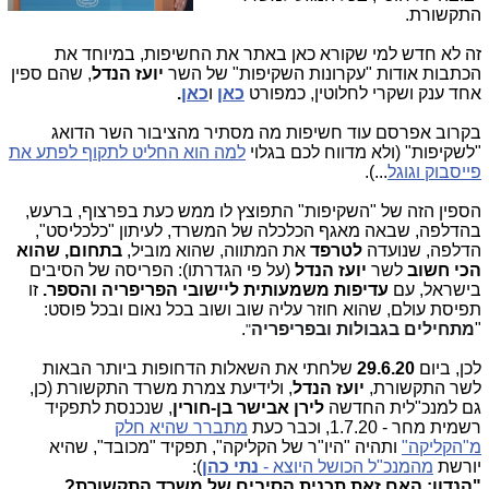
התקשורת.
זה לא חדש למי שקורא כאן באתר את החשיפות, במיוחד את
הכתבות אודות "עקרונות השקיפות" של השר
יועז הנדל
, שהם ספין
אחד ענק ושקרי לחלוטין, כמפורט
כאן
ו
כאן
.
בקרוב אפרסם עוד חשיפות מה מסתיר מהציבור השר הדואג
"לשקיפות" (ולא מדווח לכם בגלוי
למה הוא החליט לתקוף לפתע את
פייסבוק וגוגל
...).
הספין הזה של "השקיפות" התפוצץ לו ממש כעת בפרצוף, ברעש,
בהדלפה, שבאה מאגף הכלכלה של המשרד, לעיתון "כלכליסט",
הדלפה, שנועדה
לטרפד
את המתווה, שהוא מוביל,
בתחום, שהוא
הכי חשוב
לשר
יועז הנדל
(על פי הגדרתו): הפריסה של הסיבים
בישראל, עם
עדיפות משמעותית ליישובי הפריפריה והספר.
זו
תפיסת עולם, שהוא חוזר עליה שוב ושוב בכל נאום ובכל פוסט:
"
מתחילים בגבולות ובפריפריה
.
"
לכן, ביום
29.6.20
שלחתי את השאלות הדחופות ביותר הבאות
לשר התקשורת,
יועז הנדל
, ולידיעת צמרת משרד התקשורת (כן,
גם למנכ"לית החדשה
לירן אבישר בן-חורין
, שנכנסת לתפקיד
רשמית מחר - 1.7.20, וכבר כעת
מתברר שהיא חלק
מ"הקליקה"
ותהיה "היו"ר של הקליקה", תפקיד "מכובד", שהיא
יורשת
מהמנכ"ל הכושל היוצא -
נתי כהן
):
"הנדון:
האם זאת תכנית הסיבים של משרד התקשורת?