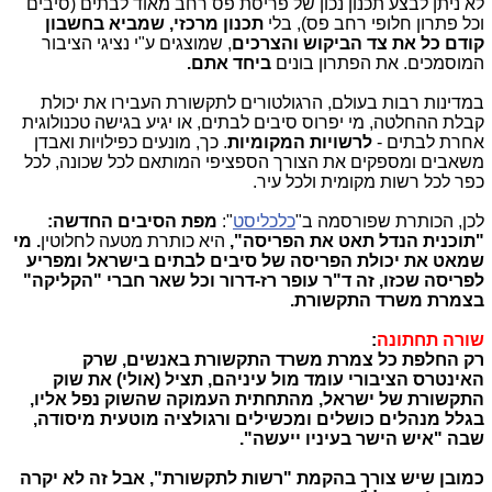
לא ניתן לבצע תכנון נכון של פריסת פס רחב מאוד לבתים (סיבים
וכל פתרון חלופי רחב פס), בלי
תכנון מרכזי, שמביא בחשבון
קודם כל את צד הביקוש והצרכים
, שמוצגים ע"י נציגי הציבור
המוסמכים. את הפתרון בונים
ביחד אתם.
במדינות רבות בעולם, הרגולטורים לתקשורת העבירו את יכולת
קבלת ההחלטה, מי יפרוס סיבים לבתים, או יגיע בגישה טכנולוגית
אחרת לבתים -
לרשויות המקומיות
. כך, מונעים כפילויות ואבדן
משאבים ומספקים את הצורך הספציפי המותאם לכל שכונה, לכל
כפר לכל רשות מקומית ולכל עיר.
לכן, הכותרת שפורסמה ב"
כלכליסט
":
מפת הסיבים החדשה:
"תוכנית הנדל תאט את הפריסה",
היא כותרת מטעה לחלוטין
. מי
שמאט את יכולת הפריסה של סיבים לבתים בישראל ומפריע
לפריסה שכזו, זה ד"ר עופר רז-דרור וכל שאר חברי "הקליקה"
בצמרת משרד התקשורת.
שורה תחתונה
:
רק החלפת כל צמרת משרד התקשורת באנשים, שרק
האינטרס הציבורי עומד מול עיניהם, תציל (אולי) את שוק
התקשורת של ישראל, מהתחתית העמוקה שהשוק נפל אליו,
בגלל מנהלים כושלים ומכשילים ורגולציה מוטעית מיסודה,
שבה "איש הישר בעיניו ייעשה".
כמובן שיש צורך בהקמת "רשות לתקשורת", אבל זה לא יקרה