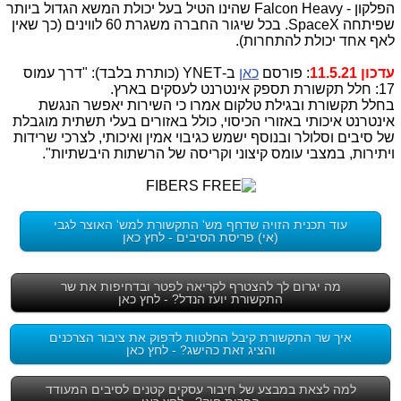
הפלקון - Falcon Heavy שהינו הטיל בעל יכולת המשא הגדול ביותר
שפיתחה SpaceX. בכל שיגור החברה משגרת 60 לווינים (כך שאין
לאף אחד יכולת להתחרות).
עדכון 11.5.21
: פורסם
כאן
ב-YNET (כותרת בלבד): "דרך עמוס
17: חלל תקשורת תספק אינטרנט לעסקים בארץ.
בחלל תקשורת ובגילת טלקום אמרו כי השירות יאפשר הנגשת
אינטרנט איכותי באזורי הכיסוי, כולל באזורים בעלי תשתית מוגבלת
של סיבים וסלולר ובנוסף ישמש כגיבוי אמין ואיכותי, לצרכי שרידות
ויתירות, במצבי עומס קיצוני וקריסה של הרשתות היבשתיות".
עוד תכנית הזויה שדחף מש' התקשורת למש' האוצר לגבי
(אי) פריסת הסיבים - לחץ כאן
מה יגרום לך להצטרף לקריאה לפטר ובדחיפות את שר
התקשורת יועז הנדל? - לחץ כאן
איך שר התקשורת קיבל החלטות לדפוק את ציבור הצרכנים
והציג זאת כהישג? - לחץ כאן
למה לצאת במבצע של חיבור עסקים קטנים לסיבים המעודד