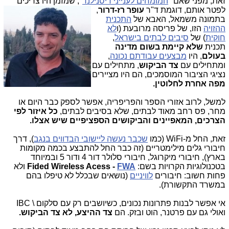
זאת, מפני שאם "
המומחים לענייני דיסנילנד
", שמזמן היו צריכים
לפטר אותם, דוגמת ד"ר
עופר רז-דרור
,
בתמונה משמאל, האבא של
התכנית
ההזויה
הזו, של פריסה מרובעת (ו
לא
חוקית
) של
סיבים לבתים בישראל
,
תכנית
שלא קיימת בשום מדינה
בעולם
, היו
מבצעים עבודתם נכונה
,
ומתחילים עם
צד הביקוש
, מתחילים עם
נציגי הציבור המוסמכים, הם היו מציירים
מפה אחרת לחלוטין.
למשל, לרוב אזורי הספר והפריפריה, אפשר לספק כבר היום או
מחר, פס רחב מאוד לבתים, שלא בסיבים לבתים,
כל איזור לפי
הצרכים, המאפיינים והביקושים הספציפיים שיש אצלו.
זאת, החל מ-WiFi (כמו
שכבר נעשה ליישובי הבדווים בנגב
), דרך
חיבורי גלים מילימטריים (זה כבר החל להתבצע בכמה מקומות
בארץ), חיבורי מיקרוגל, חיבורי סלולר דור 4 ודור 5 ובמיוחד
בטכנולוגיות הקרויות בשם:
FWA
Fided Wireless Acess -
ולא
פחות חשוב: חיבורים
לוויניים
(נושאים שבכלל לא טיפלו בהם
במשרד התקשורת).
אי אפשר לבנות פתרונות נכונים, כשיושבים רק עם סלקום \ IBC
ואולי גם עם פרטנר, הוט ובזק. הם
צד ההיצע, לא צד הביקוש.