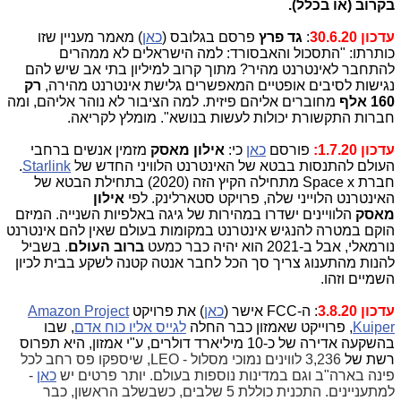
בקרוב (או בכלל).
עדכון 30.6.20
:
גד פרץ
פרסם בגלובס (
כאן
) מאמר מעניין שזו
כותרתו: "התסכול והאבסורד: למה הישראלים לא ממהרים
להתחבר לאינטרנט מהיר? מתוך קרוב למיליון בתי אב שיש להם
נגישות לסיבים אופטיים המאפשרים גלישת אינטרנט מהירה,
רק
160 אלף
מחוברים אליהם פיזית. למה הציבור לא נוהר אליהם, ומה
חברות התקשורת יכולות לעשות בנושא". מומלץ לקריאה.
עדכון 1.7.20:
פורסם
כאן
כי:
אילון מאסק
מזמין אנשים ברחבי
העולם להתנסות בבטא של האינטרנט הלוויני החדש של
Starlink
.
חברת Space x מתחילה הקיץ הזה (2020) בתחילת הבטא של
האינטרנט הלוייני שלה, פרויקט סטארלינק. לפי
אילון
מאסק
הלוויינים ישדרו במהירות של גיגה באלפיות השנייה. המיזם
הוקם במטרה להנגיש אינטרנט במקומות בעולם שאין להם אינטרנט
נורמאלי, אבל ב-2021 הוא יהיה כבר כמעט
ברוב העולם
. בשביל
להנות מהתענוג צריך סך הכל לחבר אנטה קטנה לשקע בבית לכיון
השמיים וזהו.
עדכון 3.8.20
: ה-FCC אישר (
כאן
) את פרויקט
Amazon Project
Kuiper
, פרוייקט שאמזון כבר החלה
לגייס אליו כוח אדם
, שבו
בהשקעה אדירה של כ-10 מיליארד דולרים, ע"י אמזון, היא תפרוס
רשת של
3,236 לווינים נמוכי מסלול - LEO, שיספקו פס רחב לכל
פינה בארה"ב וגם במדינות נוספות בעולם. יותר פרטים יש
כאן
-
למתעניינים. התכנית כוללת 5 שלבים, כשבשלב הראשון, כבר