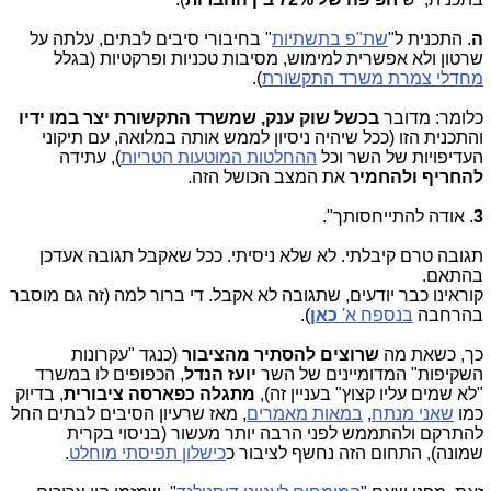
ה
. התכנית ל"
שת"פ בתשתיות
" בחיבורי סיבים לבתים, עלתה על
שרטון ולא אפשרית למימוש, מסיבות טכניות ופרקטיות (בגלל
מחדלי צמרת משרד התקשורת
).
כלומר: מדובר
בכשל שוק ענק, שמשרד התקשורת יצר במו ידיו
והתכנית הזו (ככל שיהיה ניסיון לממש אותה במלואה, עם תיקוני
העדיפויות של השר וכל
ההחלטות המוטעות הטריות
), עתידה
להחריף ולהחמיר
את המצב הכושל הזה.
3
. אודה להתייחסותך".
תגובה טרם קיבלתי. לא שלא ניסיתי. ככל שאקבל תגובה אעדכן
בהתאם.
קוראינו כבר יודעים, שתגובה לא אקבל. די ברור למה (זה גם מוסבר
בהרחבה
בנספח א'
כאן
).
כך, כשאת מה
שרוצים להסתיר מהציבור
(כנגד "עקרונות
השקיפות" המדומיינים של השר
יועז הנדל
, הכפופים לו במשרד
"לא שמים עליו קצוץ" בעניין זה),
מתגלה כפארסה ציבורית
, בדיוק
כמו
שאני מנתח
,
במאות מאמרים
, מאז שרעיון הסיבים לבתים החל
להתרקם ולהתממש לפני הרבה יותר מעשור (בניסוי בקרית
שמונה), התחום הזה נחשף לציבור כ
כישלון תפיסתי מוחלט
.