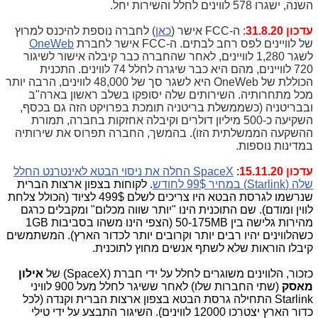
השנה, ישגרו 578 לווינים לחלל והשירות יחל.
עדכון 31.8.20
: ה-FCC אישר (
כאן
) לחברה נוספת להיכנס למרוץ
של לוויינים לפס רחב לבתים. ה-FCC אישר לחברת
OneWeb
לשגר 1,280 לוויינים, לאחר שהחברה כבר קיבלה אישור לשיגור
720 לוויינים, מהם היא כבר שיגרה לחלל 74 לווינים. התכנית
הכוללת של OneWeb היא לשגר סך של 48,000 לווינים, הרבה יותר
מכל מתחרותיה. השירותים שלה יסופקו בשלב ראשון בארה"ב
ובבריטניה (כשממשלת בריטניה תומכת בפרויקט הזה גם בכסף,
השקיעה כ-500 מיליון דולרים וקיבלה אחזקות בחברה, תמורת
ההשקעה הממשלתית הזו). בהמשך, החברה תפרוס את שירותיה
במדינות נוספות.
עדכון 15.11.20
:
SpaceX החלה את ניסוי הבטא לאינטרנט החלל
שלה (Starlink) במחיר 99$ לחודש
. לקוחות בצפון ארצות הברית
שנרשמו לגרסת הבטא היו צריכים לשלם 499$ לציוד (הכולל צלחת
לווין ומודם). שם התוכנית הינו "יותר שווה מכלום" ומקבלים כרגם
מהירות גלישה בין 50-175MB (הצפי הינו משהו בסביבות 1GB
כשהלווינים יהיו רבים יותר וקרובים יותר לכדור הארץ). המשתמשים
קיבלו הוראות שלא לשתף אנשים מחוץ לתוכנית.
כזכור, הלווינים משוגרים לחלל על ידי חברת (SpaceX) של
אילון
מאסק
(שתי החברות שלו) לאחר ששיגר לחלל מעל 900 לוויני
Starlink התחילה גרסת הבטא בצפון ארצות הברית וקנדה (לכל
כדור הארץ יצטרכו 12000 לווינים). השיגור התבצע על ידי טילי