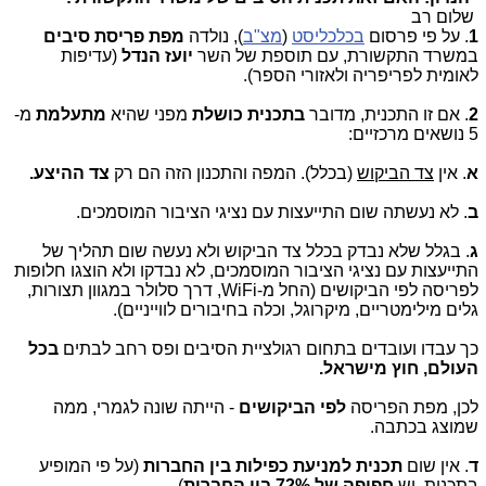
שלום רב
1
. על פי פרסום
בכלכליסט
(
מצ"ב
), נולדה
מפת פריסת סיבים
במשרד התקשורת, עם תוספת של השר
יועז הנדל
(עדיפות
לאומית לפריפריה ולאזורי הספר).
2
. אם זו התכנית, מדובר
בתכנית כושלת
מפני שהיא
מתעלמת
מ-
5 נושאים מרכזיים:
א
. אין
צד הביקוש
(בכלל). המפה והתכנון הזה הם רק
צד ההיצע.
ב
. לא נעשתה שום התייעצות עם נציגי הציבור המוסמכים.
ג
. בגלל שלא נבדק בכלל צד הביקוש ולא נעשה שום תהליך של
התייעצות עם נציגי הציבור המוסמכים, לא נבדקו ולא הוצגו חלופות
לפריסה לפי הביקושים (החל מ-
WiFi
, דרך סלולר במגוון תצורות,
גלים מילימטריים, מיקרוגל, וכלה בחיבורים לווייניים).
כך עבדו ועובדים בתחום רגולציית הסיבים ופס רחב לבתים
בכל
העולם, חוץ מישראל.
לכן, מפת הפריסה
לפי הביקושים
- הייתה שונה לגמרי, ממה
שמוצג בכתבה.
ד
. אין שום
תכנית למניעת כפילות בין החברות
(על פי המופיע
בתכנית, יש
חפיפה של 72% בין החברות
).