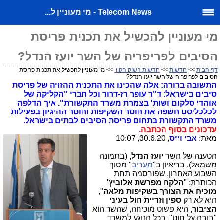
Telecom News - מי מעוניין ל...
מי מעוניין להכשיל את תכנית פריסת
הסיבים לפריפריה של השר יועז הנדל?
דף הבית
>>
חדשות
>>
חדשות השוק הקווי
>> מי מעוניין להכשיל את תכנית פריסת
הסיבים לפריפריה של השר יועז הנדל?
התשובה ברורה: אלה שהכינו את התכנית ההזויה של פריסת
סיבים בישראל: ד"ר עופר רז-דרור וכל חברי "הקליקה של
אוהדי סלקום ושות' בצמרת משרד התקשורת". איך הדלפה
לכלכליסט חשפה את חוסר השקיפות וחוסר ההיגיון בפעילות
משרד התקשורת בתחום פריסת הסיבים לבתים בישראל.
עדכונים בסוף הכתבה.
מאת:
אבי וייס
, 30.6.20, 10:07
הטענה של השר
יועז הנדל,
(בתמונה
משמאל),
בריאיון ב"
מעריב
" מסוף
השבוע האחרון, שפורסמה תחת
הכותרת: "
הלקח מפרשת אלוביץ'
מוכיח את הצורך בשקיפות מלאה
",
היא לא רק
ספין וזריית חול בעיני
הציבור,
היא פשוט מוכיחה, שהשר הוא
"בובה על חוט", בכל הנוגע למשרד