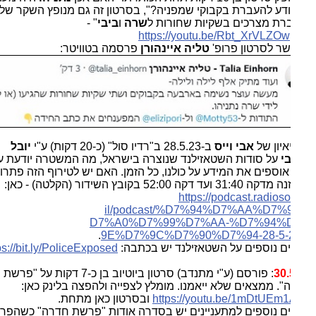
ודע להעברת בקבוקי שמפניה?", בסרטון זה גם מנופץ השקר של
רת מצרכים בשקיות שחורות ל
שרה
ו
ביבי
" -
https://youtu.be/Rbt_XrVLZOw
ר לסרטון פרופ'
טליה איינהורן
פרסמה בטוויטר:
יאיון של
אבי וייס
ב-28.5.23 ב"רדיו סול" (כ-20 דקות) ע"י
יובל
י
על סודות השטאזילנד שנוצרה בישראל, מה המשטרה יודעת עלינו
אוספים את המידע על כולנו, כל הזמן. האם יש לטירוף הזה פתרון?
ועד דקה 52:00 בקובץ השידור (הקלטה) - כאן:
https://podcast.radioso
il/podcast/%D7%94%D7%AA%D7%
D7%A0%D7%99%D7%AA-%D7%94%
.
9E%D7%9C%D7%90%D7%94-28-5-2
ם נוספים על השטאזילנד יש בכתבה:
https://bit.ly/PoliceExposed
.
30.
: פורסם (ע"י מתנדב) סרטון ביוטיוב בן כ-7 דקות על "פרשת
". ממצאים שלא ייאמנו. מומלץ לצפייה ולהפצה בלינק כאן:
https://youtu.be/1mDtUEm
ובסרטון כאן מתחת.
ם נוספים למתעניינים יש בסדרה אודות "פרשת חדרה" כשהפרק