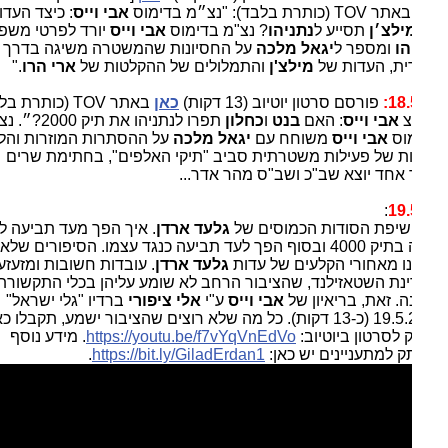
 באתר
TOV
(כותרת בלבד): "נצ״מ בדימוס
אבי וייס
: כיצד העדות
ילצ׳ן
תסייע ל
נתניהו
? נצ"מ בדימוס
אבי וייס
יורד לפרטי משפט
הו
ומספר ל
יגאל מלכה
על החסיונות שהמשטרה משיגה בדרך
ית, העדות של
מילצ'ן
והתמלולים של ההקלטות של
ארי הרו
."
18.
פורסם סרטון יוטיוב (13 דקות)
כאן
באתר TOV (כותרת בלבד):
צ
אבי וייס
: האם
בנט
ו
כחלון
תפרו לנתניהו את תיק 2000?״. נצ"מ
וס
אבי וייס
משוחח עם
יגאל מלכה
על ההסתרות המוזרות והלא
ות של פעילות משטרתית סביב "תיקי האלפים", בחתימת שרים
ד אחד יוצא שב"כ ושב"ס מהר אדר...
:
19.
שיפת הסודות הכמוסים של
גלעד ארדן
. איך הפך מעד תביעה לעד
הגנה בתיק 4000 ובסוף הפך לעד תביעה כנגד עצמו. הסיפורים שלא
נו מאחורי הקלעים של עדות
גלעד ארדן
. עובדות חשובות ומזעזעות
נת השטאזילנד, שהציבור הרחב לא שומע עליהן בכלי התקשורת -
ה. זאת, בריאיון של
אבי וייס
ע"י
אלי ציפורי
ברדיו "גלי ישראל"
ב-19.5.23 (כ-13 דקות). כל מה שלא רוצים שהציבור ישמע, תקבלו כאן.
 לסרטון ביוטיוב:
https://youtu.be/f7vYqVnEdVo
. מידע נוסף
ק למתעניינים יש כאן:
https://bit.ly/GiladErdan1
.