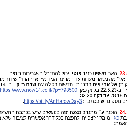
23.
: האם משפט כנגד
פוטין
יכול להתנהל בשגרירות רוסיה
אל? מה נשאר מעדות עד המדינה המדומיין
ארי הרו
? שידור מרתק
אבי וייס
בתכנית "חדשות הלילה עם
שרה ב"ק
", ב-"14
22. בלינק כאן:
798500
https://www.now14.co.il/?p=
,
 32:20.
ם נוספים יש בכתבה:
https://bit.ly/AriHarowDay3
.
24.
: הוכנה ע"י מתנדב מצגת יפה בנושאים שיש בכתבת החשיפה
בת
כאן
. מומלץ לצפייה ולהפצה בכל דרך אפשרית לציבור שלא מכיר
אמת: