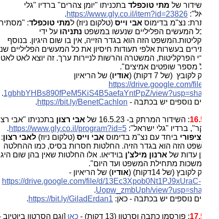
שידור של
מתי טוכפלד
בתכניתו "יומן צהרים" ברדיו "גלי
ל":
23826
https://www.gly.co.il/item?id=
.
רת: נצ"מ בדימוס
אבי וייס
(טלקום ניוז) ל
מתי טוכפלד
: "מסתירים
ל המעשים הפליליים שנעשו במשפט
נתניהו
על ידי
יטות.המשפט הזה הוא בגדר הזייה, אין בו שום היגיון. בנוסף
רים בעשרות אלפי תעודות חיסיון את כל המעשים הפליליים שנעשו
די הפרקליטות, המשטרה והרשות לניירות ערך. זה יוצא לאט לאט
 מספר שופטים אמיצים".
קובץ (של 7 דקות) (
אודיו
) של הריאיון
https://drive.google.com/fil
.
1gbhbYHBs890fPeM5KiS4B5aefaYnt
PpZ/view?usp=sha
ם נוספים יש בכתבה -
https://bit.ly/BenetCachlon
.
16.
: השידור המרתק ב- 16.5.23 של
אבי רצון
בתכניתו "אבי רצון
", ברדיו "גלי ישראל":
id=5
https://www.gly.co.il/program?
.
ציפורי
ביחד עם נצ"מ בדימוס
אבי וייס
(טלקום ניוז)
לאבי רצון
:
פט הזה הוא בגדר הזיה. החלטות חסרות בסיס, כמו ההחלטה
 עדות של
ארנון מילצ'ן
בוידיאו. אלו החלטות שאין בהן שום היגיון
נמשכות מתחילת המשפט ועד היום".
קובץ (של 14דקות) (
אודיו
) של הריאיון -
https://drive.google.com/file/
d/13Ec3Xpob0Nt1PJ9xUraC-
.
Uopw_
zmbUph/view?usp=sha
ם נוספים יש בכתבה - כאן:
https://bit.ly/GiladErdan1
.
17.
: פורסמו כתבה וסרטון (13 דקות) -
כאן
[וגם הסרטון ביוטיוב -