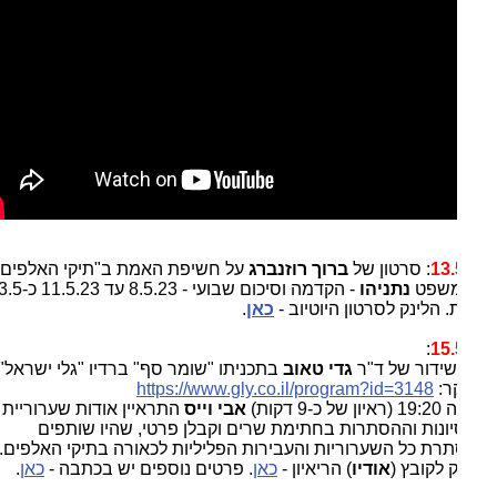
13.
: סרטון של
ברוך רוזנברג
על חשיפת האמת ב"תיקי האלפים"
משפט
נתניהו
- הקדמה וסיכום שבועי - 8.5.23 עד 11.5.23 כ-3.5
 הלינק לסרטון היוטיוב -
כאן
.
:
15.
ידור של ד"ר
גדי טאוב
בתכניתו "שומר סף" ברדיו "גלי ישראל"
ר:
id=3148
https://www.gly.co.il/program?
כ-9 דקות)
אבי וייס
התראיין אודות שערוריית
ונות וההסתרות בחתימת שרים וקבלן פרטי, שהיו שותפים
רת כל השערוריות והעבירות הפליליות לכאורה בתיקי האלפים.
 לקובץ (
אודיו
) הריאיון -
כאן
. פרטים נוספים יש בכתבה -
כאן
.