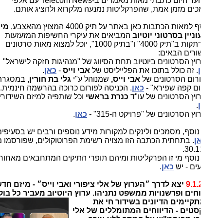
מאז ועד היום כתבתי מאות מאמרים ב-Telecom News עם אלפי 
ים מזמן אמת, שהפרקליטות נמנעה מלקרוא ולהציג אותם.
למאות הכתבות כאן באתר על תיק 4000 המצוץ מהאצבע,
מי
ניין בסרטוני יוטיוב
המביאים את עיקרי החשיפות המזעזעות
ב"תיק 4000" ו"בתיק 1000"
, יוכל למצוא מאות סרטונים
ורים הבאים:
רוץ הסרטונים ביוטיוב תחת הסיווג של "מנהיגות חזקה לישראל"
. זה כולל בתוכו את הפלייליסט של
אבי וייס
-
כאן
.
ורום הסרטונים של
אבי וייס,
שמנוהל ע"י
גלי בת חורין,
במסגרת
ום קפה שפירא" -
כאן
. הכניסה לפורום כרוכה בהרשמה חינמית.
רוץ הסרטונים של עו"ד
כנרת בראשי
וכל שותפיה למיזם השידורים
.
וץ הסרטונים של "פרויקט ה-315" -
כאן
.
וסף, מסמכים ולינקים למקורות מידע נוספים ורבים יש בסעיפים א'-
ן
. בתחתית הכתבה הזו מצויה רשימת הפרוטוקולים, שפורסמו מאז
30.1
נוסף מי זו הפרקליטות ומיהם תופרי התיקים המתחבאים מאחורי
ים - יש
כאן
.
9.1.
יצא לדרך
״הערוץ של אלי ציפורי ואבי וייס״ - מיזם חדש
וחים ופרשנויות ממשפט נתניהו. ערוץ היוטיוב מעביר כל בוקר
תקיימים הדיונים
בשידור חי את
טים - הדיווחים המתומללים של אלי