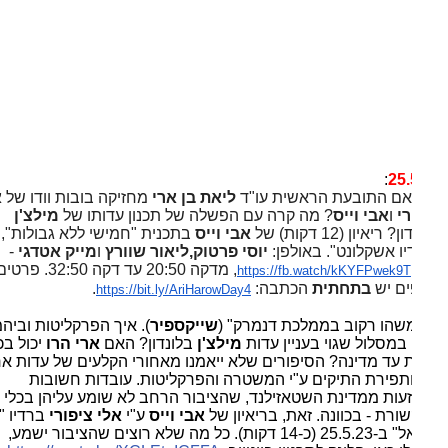
:
25.
ם התובעת הראשית עו"ד
ליאת בן ארי
מחזיקה בובות וודו של
אלי
רי
ו
אבי וייס
? מה קרה עם הפשלה של תכנון עדותו של
מילצ'ן
 ריאיון (12 דקות) של
אבי וייס
בתכנית "חמישי ללא גבולות",
ו אשקלונט". באולפן:
יוסי פרטוק,ליאור שוורץ
ו
מייק אטדגי
-
, מדקה 20:50 עד דקה 32:50. פרטים
https://fb.watch/kKYFPwek9T
ים יש
בתחתית
הכתבה:
.
https://bit.ly/AriHarowDay4
שהו רקוב בממלכת דנמרק" (
שייקספיר
). איך הפרקליטות וביהמ"ש
במסלול שגוי בעניין עדות
מילצ'ן
בלונדון? האם
ארי הרו
יכול בכלל
ת עד מדינה? הסיפורים שלא ייאמנו מאחורי הקלעים של עדות ארי
ותפירת התיקים ע"י המשטרה והפרקליטות. עובדות חשובות
זעות ממדינת השטאזילנד, שהציבור הרחב לא שומע עליהן בכלי
רת - בכוונה. זאת, בריאיון של
אבי וייס
ע"י
אלי ציפורי
ברדיו "גלי
ישראל" ב-25.5.23 (כ-14 דקות). כל מה שלא רוצים שהציבור ישמע,