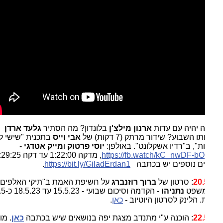
ה יהיה עם עדות
ארנון מילצ'ן
בלונדון? מה הסתיר
גלעד ארדן
 השבוע? שידור מרתק (7 דקות) של
אבי וייס
בתכנית "שישי ללא
ת", ב"רדיו אשקלונט". באולפן:
יוסי פרטוק
ו
מייק אטדגי
-
https://fb.watch/kC_nwDF-bO
, מדקה 1:22:00 עד דקה 1:29:25.
ם נוספים יש בכתבה
https://bit.ly/GiladErdan1
.
20.
: סרטון של
ברוך רוזנברג
על חשיפת האמת ב"תיקי האלפים"
משפט
נתניהו
- הקדמה וסיכום שבועי - 15.5.23 עד 18.5.23 כ-2.5
 הלינק לסרטון היוטיוב -
כאן
.
22.
: הוכנה ע"י מתנדב מצגת יפה בנושאים שיש בכתבה
כאן
. מומלץ