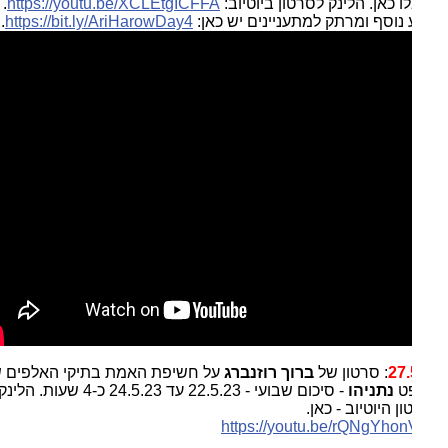
 כאן. הלינק לסרטון ביוטיוב:
https://youtu.be/XCLEtgICFFA
.
 נוסף ומרתק למתעניינים יש כאן:
https://bit.ly/AriHarowDay4
.
27.
: סרטון של
ברוך רוזנברג
על חשיפת האמת בתיקי האלפים של
ט
נתניהו
- סיכום שבועי - 22.5.23 עד 24.5.23 כ-4 שעות. הלינק
ן היוטיוב - כאן.
https://youtu.be/rQNgYho