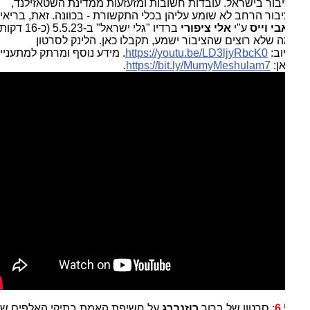
בור בישראל. עובדות חשובות ומזעזעות ממדינת השטאזילנד,
ור הרחב לא שומע עליהן בכלי התקשורת - בכוונה. זאת, בריאיון
בי וייס
ע"י
אלי ציפורי
ברדיו "גלי ישראל" ב-5.5.23 (כ-16 דקות).
ה שלא רוצים שהציבור ישמע, תקבלו כאן. הלינק לסרטון
וב:
https://youtu.be/LD3ljyRbcK0
. מידע נוסף ומרתק למתעניינים
ן:
https://bit.ly/MumyMeshulam7
.
6.
: סרטון של ברוך
רוזנברג
על חשיפת האמת בתיקי האלפים של