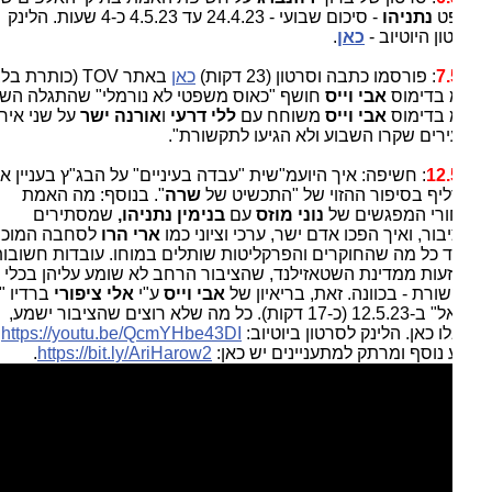
ט
נתניהו
- סיכום שבועי - 24.4.23 עד 4.5.23 כ-4 שעות. הלינק
ן היוטיוב -
כאן
.
7.
: פורסמו כתבה וסרטון (23 דקות)
כאן
באתר TOV (כותרת בלבד):
 בדימוס
אבי וייס
חושף "כאוס משפטי לא נורמלי" שהתגלה השבוע.
 בדימוס
אבי
וייס
משוחח עם
ללי דרעי
ו
אורנה ישר
על שני אירועים
רים שקרו השבוע ולא הגיעו לתקשורת".
12.
: חשיפה: איך היועמ"שית "עבדה בעיניים" על הבג"ץ בעניין איתור
יף בסיפור ההזוי של "התכשיט של
שרה
". בנוסף: מה האמת
רי המפגשים של
נוני מוזס
עם
בנימין נתניהו,
שמסתירים
ור, ואיך הפכו אדם ישר, ערכי וציוני כמו
ארי הרו
לסחבה המוכנה
ד כל מה שהחוקרים והפרקליטות שותלים במוחו. עובדות חשובות
זעות ממדינת השטאזילנד, שהציבור הרחב לא שומע עליהן בכלי
רת - בכוונה. זאת, בריאיון של
אבי וייס
ע"י
אלי ציפורי
ברדיו "גלי
ישראל" ב-12.5.23 (כ-17 דקות). כל מה שלא רוצים שהציבור ישמע,
 כאן. הלינק לסרטון ביוטיוב:
https://youtu.be/QcmYHbe43DI
.
 נוסף ומרתק למתעניינים יש כאן:
https://bit.ly/AriHarow2
.