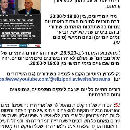
רי מביהמ"ש על המסך ללא צורך
ראתם.
כ"כ, מדי יום דיונים, בין 19:00 ל-20:00
רת תוכנית לסיכום העדות באותו יום
נויות בהשתתפות מומחים: שידורי
 הם בימים שני, שלישי, רביעי
ומים יומיים) וביום חמישי (סיכום
י).
החל מהשבוע המתחיל ב-28.5.23, ישודרו הדיווחים היומיים של
ול מביהמ"ש, אולם לא יהיו בערבים סיכומים יומיים. יהיו
ם שבועיים בימי חמישי בין 19:00 ל-20:00.
ק לערוץ היוטיוב הקבוע לצפיה בשידורים (גם השידורים
ים)
https://www.youtube.com/@elizipori.aviweiss/streams
ורים החיים כל יום יש גם לינקים ספציפיים, שמופצים
ות החברתיות.
5.
:
הסודות של ההקלטות מהסלולר של
ארי הרו
נחשפים!! מי נתן
הוראות הבלתי חוקיות להוצאת צווי חיפוש לצורך האזנה וחיטוט
טות בסמארטפון של
ארי הרו
, ללא אישור שופט עליון ויועמ"ש? מה
רים מאתנו כל השותפים לשערורייה המחרידה הזו ולמה? חשיפת
 האזנות הסתר שלא תיאמנה ל
ארי הרו
, שכלי התקשורת מסתירים