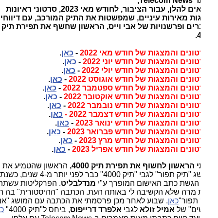
באתר Telecom News,
מובאים להלן, עבור הציבור, לחודש מאי 2023, סרטוני ראיונות
ות מאירות עיניים, שמפשטות את התיק המורכב, עם דיווחים,
ים ופרשנויות של אבי וייס, הראשון שחשף את תפירת תיק
ונים והמצגות של חודש מאי 2022
-
כאן
.
נים והמצגות של חודש יוני 2022
-
כאן
.
נים והמצגות של חודש יולי 2022
-
כאן
.
ונים והמצגות של חודש אוגוסט 2022
-
כאן
.
ונים והמצגות של חודש ספטמבר 2022
-
כאן
.
ונים והמצגות של חודש אוקטובר 2022
-
כאן
.
ונים והמצגות של חודש נובמבר 2022
-
כאן
.
נים והמצגות של חודש דצמבר 2022 -
כאן
.
נים והמצגות של חודש ינואר 2023
-
כאן
.
ונים והמצגות של חודש פברואר 2023
-
כאן
.
ונים והמצגות של חודש מרץ 2023
-
כאן
.
ונים והמצגות של חודש אפריל 2023
-
כאן
.
 הראשון לחשוף את תפירת תיק 4000,
הראשון שהטמיע את 
המושג "תיק תפור" לגבי "תיק 4000" כבר לפני יותר מ-4 שנים, כשנתיים 
 הגשת כתב האישום המופרך ע"י 
מנדלבליט
. הפרקליטות עשתה 
טעות מרה שלא הקשיבה לי באותה העת. הכתבה "ההיסטורית" בה הוזכר 
 תפור"
כאן
.
 שבוע לאחר מכן פרסמתי את הכתבה עם המושג "אני 
ם" של 
אמיל זולא
 לגבי 
אלפרד דרייפוס
, ביחס ל"תיק 4000" 
כאן
. 