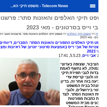
Telecom News - משפט תיקי הא...
ט תיקי האלפים והאזנות סתר: פרשנויות
 וייס בסרטונים - מאי 2023
ת
>>
משפט תיקי האלפים
>> משפט תיקי האלפים והאזנות סתר: פרשנויות מאבי וייס
 - מאי 2023
 תיקי האלפים התפורים והאזנות הסתר: הסברים, דיווחים
נויות של אבי וייס באמצעות סרטוני יוטיוב של ראיונות ומצגות
20
:
אבי וייס,
5.5.23, 17:41
הציבור, שצופה בערוצי
ולה, לא נחשף לאמת
בדות לגבי תפירת תיקי
הו ולגבי קריסת עדי
עה בזה אחר זה, בדיון
הל בבית המשפט
זי בירושלים, ולגבי
 האזנות הסתר. לצד
 כתבות מפורטות
ונים מבית המשפט