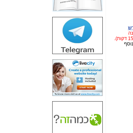
4000" אך בתחום
הסלולר -
כאן
חשיפת מה שלא
רוצים שתדעו בעניין
ש
פריסת אנלימיטד
נה
(בניחוח בלתי נסבל) -
" ב-6.5.22 (15 דקות).
כאן
נוסף
חשיפה: איוב קרא
אישר לקבוצת סלקום
בדיוק מה שביבי אישר
ל-Yes ולבזק -
כאן
האם השר איוב קרא
היה צריך בכלל לחתום
על האישור, שנתן
לקבוצת סלקום? -
כאן
האם ביבי וקרא קבלו
בכלל תמורה עבור
ההטבות הרגולטוריות
שנתנו לסלקום? -
כאן