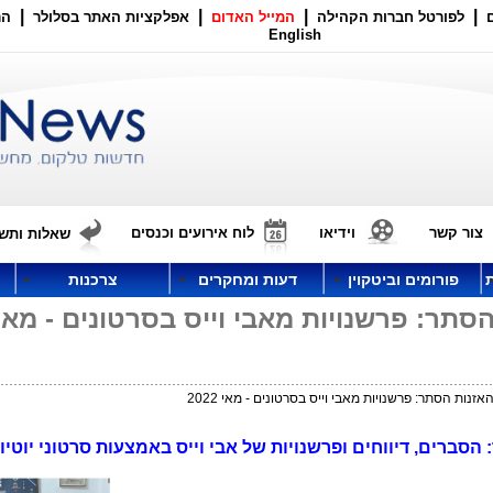
|
|
|
|
לפורטל חברות הקהילה
המייל האדום
אפלקציות האתר בסלולר
הר
English
צור קשר
וידיאו
לוח אירועים וכנסים
שאלות ותשו
פורומים וביטקוין
דעות ומחקרים
צרכנות
40 והאזנות הסתר: פרשנויות מאבי וייס בסרטונים - מאי
נות הסתר: הסברים, דיווחים ופרשנויות של אבי וייס באמצעות סרטוני יוטי