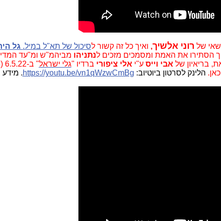
רוני אלשיך
שאי של
,
ואיך כל זה קשור ל
סיכול של תא"ל במיל.
גל היר
יך הסתירו את האמת ומסמכים מזכים ל
נתניהו
מביהמ"ש ומ"עד המדי
ת, בריאיון של
אבי וייס
ע"י
אלי ציפורי
ברדיו "
גלי ישראל
אן.
הלינק לסרטון ביוטיוב:
https://youtu.be/vn1qWzwCmBg
. מידע 