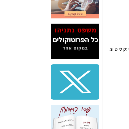
המשך חשיפת הבלוף
ששמו "מהפיכת
הסלולר" ואיך מסרסים
את הנתונים לציבור -
כאן
סיכום ביקור בסיליקון
ואלי - למה 3 הגדולות
נק ליוטיוב
משקיעות ומפתחות
באותם תחומים -
כאן
שלמה פילבר (עד
לאחרונה מנכ"ל משרד
התקשורת) - עד
מדינה? הצחקתם
אותי! -
כאן
"יש אפליה בחקירה"?
חשיפה: למה השר
משה כחלון לא נחקר
עד היום? -
כאן
חשיפת חשד לשחיתות
הדומה לזו של "תיק