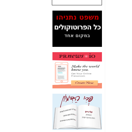
המסמכים בנושא בזק-
Yes (תיק 4000)
מוכיחים "תפירת תיק"
לאיש הלא נכון! -
כאן
עובדות ומסמכים
המוסתרים מהציבור:
האם ביבי כשר
תקשורת עזר לקב'
בזק? -
כאן
מה מקור ה-Fake
News שהביא לתפירת
תיק לביבי והעלמת
החשודים הנכונים -
כאן
אחת הרגליים של "תיק
4000 התפור"
התמוטטה היום
בניצחון (כפול) של בזק
-
כאן
איך כתבות מפנקות
הפכו לפתע לטובת
הנאה שהיא מיסודות