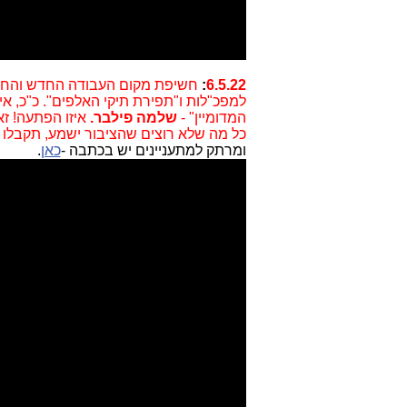
6.5.22
:
חשיפת מקום העבודה החדש והח
למפכ"לות ו"תפירת תיקי האלפים". כ"כ, א
המדומיין" -
שלמה פילבר.
איזו הפתעה! זא
כל מה שלא רוצים שהציבור ישמע, תקבלו כ
ומרתק למתעניינים יש בכתבה -
כאן
.