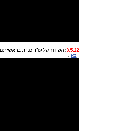
3.5.22
:
השידור של עו"ד
כנרת בראשי
עם
-
כאן
.