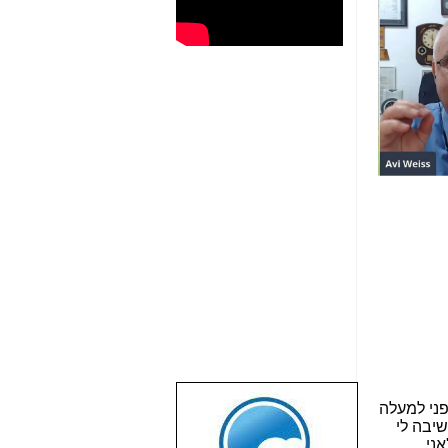
שבוע טוב לכל
הגולשים באשר
הראשון שהטמיע את המושג "תיק תפור" לגבי "תיק 4000" כבר לפני למעלה 
הם!!!
. הפרקליטות עשתה טעות מרה שלא הקשיבה לי 
שמרו על עצמכם
 שבוע לאחר מכן פרסמתי את הכתבה עם המושג "אני 
והישמעו להוראות