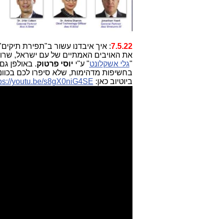
7.5.22
: איך איבדנו עשור ב"תפירת תיקים"
את האויבים האמתיים של עם ישראל, שרוצ
"
גלי אשקלונט
" ע"י
יוסי פרטוק
. באולפן גם
בחשיפות מדהימות, שלא סיפרו לכם בכוונ
ביוטיוב כאן:
tps://youtu.be/s8gX0niG4SE