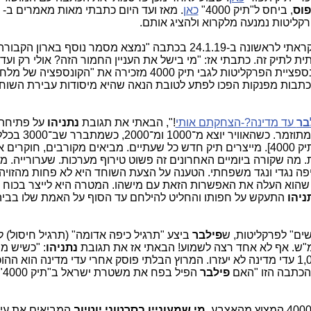
פוס
, ביחס ל"תיק 4000" 
כאן
בר
 עד מדינה?-הצחקתם אותי
!", הבאתי את תגובת 
נתניהו
ניהו
שים" לפרקליטות, ש
פילבר
נתניהו
 הכתבה הזו "האם
 פילבר 
הפיל בפח את משטרת ישראל ב"תיק 4000"? נמצאת 
מי שמעוניין בסרטוני יוטיוב
המביאים את עיק