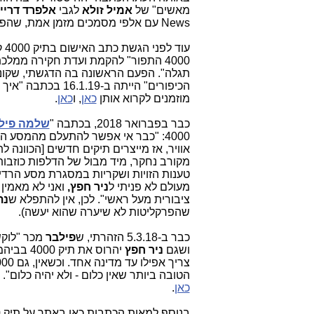
מאשים" של 
אמיל זולא
 לגבי 
אלפרד דריי
News עם אלפי מסמכים מזמן אמת, שהפרקליטות נמנעה מלקרוא ולהציג אותם.
מוזמנים לקרוא אותן 
כאן
, ו
כאן
.
כבר בפברואר 2018, בכתבה "
שלמה פיל
מעולם לא פניתי ל
ניר חפץ,
ציבורית מעל ראשי". לכן, אין להתפלא ש
נת
שהפרקליטות לא שיערה שהוא יעשה).
כבר ב-5.3.18 הזהרתי, ש
פילבר
 מכר "לוק
ושגם 
ניר
חפץ 
יהרוס את תיק 4000 בביהמ"ש. אף לא אחד רצה לשמוע! הבאתי אז את תגובת 
הטובה ביותר שאין כלום - ולא יהיה כלום".
כאן
. 
בנוסף למאות הכתבות כאן באתר על תיק 4000 המצוץ מהאצבע,