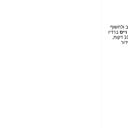
עבירת השוחד? -
כאן
שערוריית הקנס הענק
על בזק וחשיפת
"תעודת הביטוח" של
נתניהו בתיק 4000 -
ב ולחשוף
כאן
וייס
ברדיו
" ב-6.5.22. כ-10 דקות,
ערוץ 20: "תיק תפור":
דור
אבי וייס חושף את
מחדלי "תיק 4000" -
כאן
התבלבלתם: גיא פלד
הפך את כחלון, גבאי
ואילת לחשודים
המרכזיים בתיק 4000 -
כאן
פצצות בתיק 4000:
האם היו בכלל
התנגדויות למיזוג
בזק-יס? -
כאן
נמצא מסמר נוסף