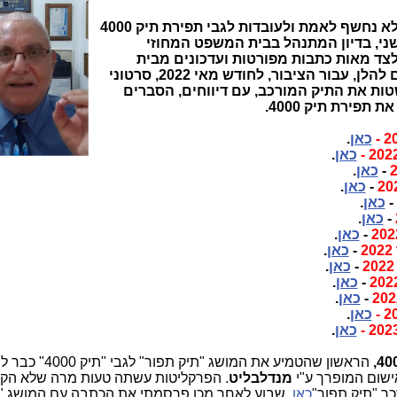
רוב הציבור, שצופה בערוצי התעמולה, לא נחשף לאמת ולעובדות לגבי תפירת תיק 4000
ני, בדיון המתנהל בבית המשפט המחוזי
לצד מאות כתבות מפורטות ועדכונים מבית
המשפט באתר Telecom News, מובאים להלן, עבור הציבור, לחודש מאי 2022, סרטוני
טות את התיק המורכב, עם דיווחים, הסברים
תפירת תיק 4000.
כאן
.
כאן
.
-
כאן
.
-
כאן
.
-
כאן
.
-
כאן
.
-
כאן
.
-
כאן
.
-
כאן
.
-
כאן
.
-
כאן
.
כאן
.
כאן
.
מנדלבליט
ר "תיק תפור"
כאן
.