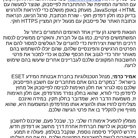
עם ההודעה המזויפת של ההתחברות לפייסבוק, שנוצר למעשה עם
HTML
ו-
JavaScript
, מועתק באופן מושלם כדי להיראות ולהרגיש
בדיוק כמו חלון דפדפן חוקי - שורת הכתובת, סרגל הניווט, הנראות
וכתובת האתר של פייסבוק עם מנעול ירוק המציין
HTTPS
חוקי.
הונאות פישינג הן עדיין אחד האיומים החמורים ביותר על
המשתמשים פרטיים, כמו גם על חברות, והאקרים ממשיכים לנסות
דרכים חדשות ויצירתיות כדי להערים על הגולשים למסור להם את
הפרטים הרגישים והפיננסיים שלהם, שהם יוכלו להשתמש בהם
מאוחר יותר כדי לגנוב את הכסף שלכם או כדי למכור את פרטי
החשבונות המקוונים שלכם לעבריינים אחרים שיעשו בהם שימוש
לרעה.
אמיר כרמי,
מנהל הטכנולוגיות בחברת אבטחת המידע
ESET
בישראל: "במקרים בהם אתם מתחברים עם חשבון הפייסבוק
שלכם נסו לגרור את חלון האימות לכניסה לפייסבוק אל מחוץ
לדפדפן כדי לוודא, שהוא בחלון נפרד מהדפדפן. אם חלון האימות
זז, משמעות הדבר היא, שמדובר בחלון תקין. במידה ואינכם
מצליחים להזיז אותו ולהוציא אותו מהדפדפן המשמעות היא, שהוא
מזויף ואין להקליד בו את פרטי הגישה שלכם.
מומלץ להפעיל אימות דו שלבי. כך, שבכל פעם, שניכנס לחשבון
הפייסבוק או לרשת חברתית אחרת דרך מחשב או דפדפן חדש,
נידרש להקליד סיסמה נוספת, שנקבל בטלפון. פעולה זו תמנע
מהאקרים לגשת לחשבונות המקוונים שלכם, גם אם הם הצליחו