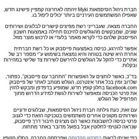
חברת ניהול הסיסמאות
Myki
זיהתה לאחרונה קמפיין פישינג חדש,
שאפילו המשתמשים העירניים ביותר יכולים ליפול בו.
החברה מצאה, שעברייני רשת מפיצים קישורים לבלוגים ושירותים
שונים, שמבקשים מהגולשים להיכנס תחילה באמצעות חשבון
הפייסבוק שלהם כדי לקרוא מאמר בלעדי או לרכוש מוצר מוזל.
אפשר להירגע, כניסה באמצעות פייסבוק או כל רשת חברתית
אחרת היא שיטה בטוחה והיא נמצאת בשימוש ע"י מספר רב של
אתרים כדי להקל על הגולשים להירשם לשירות צד שלישי במהירות
ובקלות.
בד"כ, כאשר לוחצים על האפשרות "התחבר עם פייסבוק", כפתור,
שלרוב זמין בכל אתר אינטרנט, הגולש מנותב לאתר של פייסבוק
facebook.com
בחלון קופץ חדש, שמופיע בדפדפן ומבקש להזין
את פרטי הכניסה ומאפשר לשירות לגשת למידע הדרוש מתוך
הפרופיל של הגולש.
עם זאת, כעת גילתה חברת ניהול הסיסמאות, שבלוגים זדוניים
ושירותים מקוונים אחרים משתמשים בטכניקה הזאת כדי לגנוב
פרטי כניסה לחשבונות כאשר הם מציגים חיבור דרך פייסבוק,
שנראה לגטימי לחלוטין אבל בפועל מדובר באתר מתחזה.
כפי שניתן לראות
בסרטון ההדגמה
שפרסמה החברה, החלון הקופץ