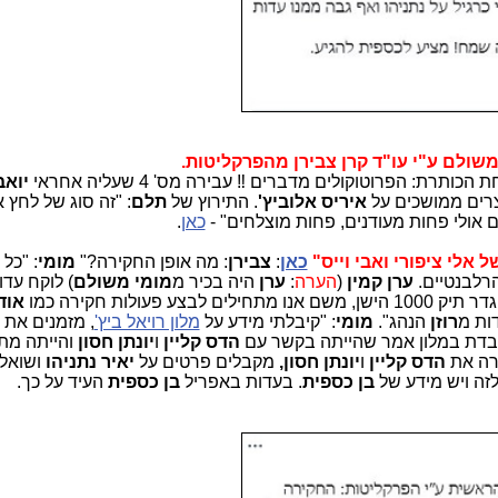
רת: הפרוטוקולים מדברים ‼ עבירה מס' 4 שעליה אחראי
יואב
רים ממושכים על
איריס אלוביץ'
. התירוץ של
תלם
: "זה סוג של לחץ 
 אולי פחות מעודנים, פחות מוצלחים" -
כאן
.
אלי ציפורי ואבי וייס"
כאן
:
צבירן
: מה אופן החקירה?"
מומי
: "כל 
רלבנטיים.
ערן קמין
(
הערה
:
ערן
היה בכיר מ
מומי משולם
) לוקח עדו
 פעולות חקירה כמו
אוד
דות מ
רוזן
הנהג".
מומי
: "קיבלתי מידע על
מלון רויאל ביץ'
, מזמנים את
ובדת במלון אמר שהייתה בקשר עם
הדס קליין
ו
יונתן חסון
והייתה מ
ירה את
הדס קליין
ו
יונתן חסון,
מקבלים פרטים על
יאיר נתניהו
ושואלי
לזה ויש מידע של
בן כספית
. בעדות באפריל
בן כספית
העיד על כך.