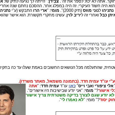
וקר. אתה לא יכול לספר את זה".
צבירן
: "הייתה לך נגיעה לתיק של
אר
"הוא היה חשוד העיקרי. זה היה במפלג אחר. ההסכם נחתם שנה אחרי
נתניהו
ל
נוני מוזס
(תיק 2000)".
מומי
: "
ארי הרו
התבקש (ע"י
נתניהו
יתן כבל
ואחרי זה ל
יריב לוין
. עשינו מחקרי תקשורת. הוא אישר שהוא 
שטחית, שהתעלמה מכל הנושאים החשובים באמת שעלו עד כה בחקיר
ע"י עו"ד עמית חדד. (בתמונה משמאל, מאתר משרדו).
אלי ציפורי
ו
אבי וייס
"
כאן
: עו"ד
עמית חדד
: "
אתה
י אישור
?"
מומי
: "אני יודע שבישיבות היו אישורים".
 לא יודע שגם לצורך בדיקה
משטרתית צריך אישור
וק יסוד
?" מומי: "
לא נאמרו לי
".