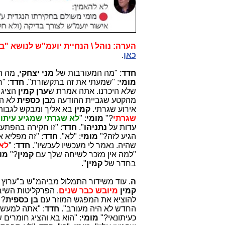
הערה: נוהל \ הנחיית יועמ"ש לנושא "בדיקה מקדימה"
כאן
.
חדד
: "מה המעורבות של
מני יצחקי
, מה ה
מומי
: "שמעתי את זה בתקשורת".
חדד
: "
שלא היכרנו. אתה אמרת ש
ערן קמין
הציג לך
מהקטע שגביית ההודעה מ
בן
כספית
לא הי
אירוע שגרתי.
קמין
בא אליך ומבקש לגבות
שגרתי
?"
מומי
: "
לא שגרתי שמגיע עיתונ
עדות על
נתניהו
".
חדד
: "זו חקירה בהפתע
הגיע לזה?"
מומי
: "לא".
חדד
: "זה מפליא 
שהיה. נאמר לי מעכשיו לעכשיו".
חדד
: "
לא 
"למה אין מזכר לשיחה שלך עם
קמין
?"
מו
בחדר של
קמין
".
ה
. עוד משידור התמלול מביהמ"ש ב"ערוץ
קמין
מיובש כבר שנים
. הפרקליטות השיב
להוציא את המפגש המוזר עם
בן כספית
? 
החדש לא היה מעורב".
חדד
: "אתה למעשה
כעיתונאי?"
מומי
: "הוא בא והציג חומרים 