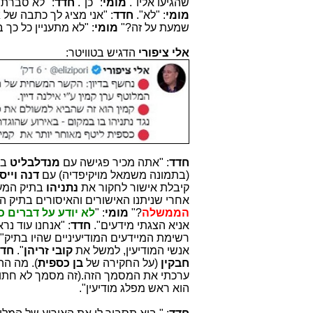
שהגיעו אליו".
מומי
: "כן".
חדד
: "לא סברת 
מומי
: "לא".
חדד
: "אני מציג לך כתבה של
א
שמעת על זה?"
מומי
: "לא מתעניין כל כך
אלי ציפורי
הדגיש בטוויטר:
חדד
: "אתה מכיר פגישה עם
מנדלבליט
בפב
(בתמונה משמאל מויקיפדיה)
עם
דנה וייס
קיבלת אישור לחקור את
נתניהו
בתיק המעו
אחרי שניתנו האישורים והאיסורים בתיק ה
הממשלה
?"
מומי
: "
לא יודע על דברים 
אניא הצגתי מידעים".
חדד
: "אנחנו עוד נר
רשימת המיידעים המודיעיניים שהיו בתיק"
אנשי המודיעין, למשל את
קובי זריהן
".
חדד
חבקין
(על החקירה של
בן כספית
). מה הה
ערכתי את המסמך הזה.(זה מסמך לא חתום
הוא ראש מפלג מודיעין".