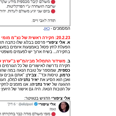
המסמכים -
כאן
.
20.2.23: חקירה ראשית של נצ"מ מומי משולם ע"י עו"ד קרן צבירן מהפרקליטות.
א
.
אלי ציפורי
פרסם בבלוג שלו כתבה תחת הכות
הפעלת לחץ פסול באמצעות איומים במעצ
בחקירה... בשיח ארוך יש לפעמים משפטים
ב
.
משידור התמלול מביהמ"ש ב"ערוץ של 
חקירה נדרשה לאישורים של כל הגורמים ה
כספית
, שמספר על טובת הנאה במה שהוגדר תיק 1000 הישן, משם אנו מתחילים לבצע
כרמון
, טיסות וכד'".
צבירן
: "אתם גובים ע
ואכן הוא הסיע את
יאיר נתניהו
למלון. הע
ההגעה של
יאיר נתניהו
. אנו מזמנים לחק
על הטבות הנאה. היה גם אישור של היועץ 
אלי ציפורי
הדגיש בטוויטר: