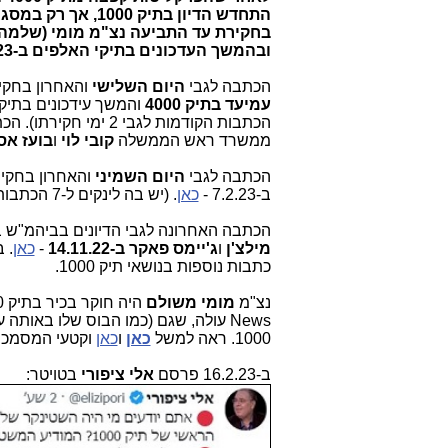
התחדש הדיון בתיק 
בחקירת עד התביעה נצ"מ מומי (שלמה) 
ובהמשך העדכונים בתיקי האלפים ב-20.2.23.
הכתבה לגבי
היום השלישי
והאחרון
בחקיר
עמיעד
בתיק 4000
והמשך עידכונים בתיקי האלפ
ממשרד ראש הממשלה
קובי לוי
ו
בועז אס
הכתבה לגבי
היום השמיני
והאחרון בחקי
ב-7.2.23
-
כאן
. (יש בה לינקים ל-7 הכתבות הקודמות לגבי 7 ימי חקירתו בתיק 4000).
הכתבה האחרונה לגבי הדיונים בביהמ"ש בתיק 1000: משפט תיקי האלפי
מילצ'ן
ו
ג'יימס פאקר ב-14.11.22
-
כאן
כתבות נוספות בנושאי תיק 1000.
נצ"מ
מומי משולם
News עולה, שגם (כמו הבוס שלו באותה עת,
1000. ראה למשל
כאן
ו
כאן
וקטעי המסמכים
ב-16.2.23 פרסם
אלי ציפורי
בטויטר: