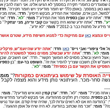
ו
יאיר נתניהו
. זה אירוע חקירתי אתה איש חקירות. חומרי המודיעין מג
 שמוגדרים כחומרי חקירה במסמך לא הגיעו אלינו. אני רוצה להבין א
 מושג כאן במסמך. באופן כללי יש חומר מודיעיני ויש חומר חקירה".
חדד
"למשל, הבן אדם, שמוסר את המידע, מבקש חיסיון".
חדד:
,אתה מכיר
דד
: "אתה יודע ש
בן כספית
מסר את המידע"?
מומי
: "
לא
".
חדד
: "את
דע"
.
חדד
: "אתה יודע שהוא היה בקשר עם
קובי זריהן, מני יצחקי
?" מ
ידע על מתנות כבר ב-2012"?
מומי
: "לא יודע".
כאן
עם מחיקות כדי למנוע חשיפת מידע, שטרם אושר 
של
אלי ציפורי
ו
אבי וייס
"
כאן
:
חדד
: "
אתה יודע שהיועמ"ש, פרקליט
מומי
:
לא
".
חדד
: "
אתה יודע שבשלב מסוים נאסר למשטרה להיות
יון אצל היועץ ובשלב מסוים לא הומשך הקשר". חדד: "אנו חושבים, שבן
יועמ"ש ולכן חשבנו שצריך להסיר את זה".
השופט בר-עם
: "ב
ן כספית
הפסיקו את הקשר עם בן כספית?
"
מומי
: "
לא
".
____
יה האוסרת על שימוש בעיתונאים כמקורות
?"
מומי
עשה סחר-מכר. העיתונאי נותן מידע והוא מצפה לקבל מ
----
) אתה מכיר?"
מומי
: "לא".
חדד
: "
ערן קמין
הוא איש מודיעין?".
מומי
: 
ל
בן כספית
. נמסרו רק חלקים מההודעה. אני מבקש לערער מחדש על ה
: "בהודעה הזו אנו לא רואים עדות לכך, שהיה שיח קודם. אנו עוד נגי
עה?"
מומי
: "זוכר מה שכתוב בהודעה. לא היה שיח על אופן ההגעה".