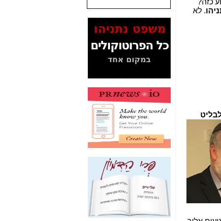
וע כזה?"
ניהו
. לא
המסמכים בנושא בזק-
Yes (תיק 4000)
מוכיחים "תפירת תיק"
לאיש הלא נכון! -
כאן
עובדות ומסמכים
המוסתרים מהציבור:
האם ביבי כשר
תקשורת עזר לקב'
בזק? -
כאן
מה מקור ה-Fake
בליט
News שהביא לתפירת
תיק לביבי והעלמת
החשודים הנכונים -
כאן
אחת הרגליים של "תיק
4000 התפור"
התמוטטה היום
בניצחון (כפול) של בזק
-
כאן
איך כתבות מפנקות
הפכו לפתע לטובת