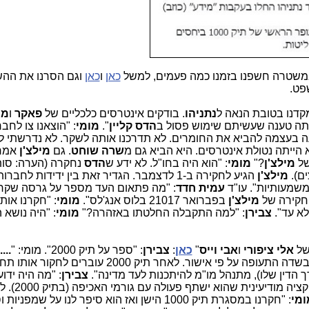
שטרה חשפנו בזמנו כמה פעמים, למשל
כאן
ו
כאן
וגם הסרנו את הה
פט.
קדנו בטובת הנאה ל
נתניהו
. בודקים אינטרסים כלכליים של
פאקר
ו
מי
יתה טענה שעשיתם שימוש פסול ב
הדס קליין
".
מומי
: "הוצאנו צו לחב
ה בעצמה להביא את החומרים. לא תדרכנו אותה לשקר. לא נדרשתי
א הייתה נטולת אינטרסים. היא הביא גם מ
שרה שוחט
. גם
מילצ'ן
אמר 
של
מילצ'ן
?"
מומי
: "הוא היה בחו"ל. לא ידע ש
הדס
נחקרה (הערה: סו
ם).
מילצ'ן
הגיע לחקירה ב-1 לדצמבר. הגדיר זאת בין ידידות לח
משמעותיות". עו"ד
עמית חדד
: "מה פתאום העד מספר על גרסה שקרי
 חקירה של
מילצ'ן
בפברואר 21017 בלוס אנג'לס".
מומי
: "חקרנו אות
לא עד".
צבירן
: "למה התקבלה החלטתו באזהרה?"
מומי
: "היה נושא ה
של
אלי ציפורי
ו
אבי וייס
"
כאן
:
צבירן
: "ספר על תיק 2000". מומי: "
....
) בשדה התעופה על פי אישור. לאחר תיק 2000 עוברים ל
ך הדין שלו), מתנהל מו"מ להיתכנות לעד מדינה".
צבירן
: "מה היה ידו
ישתף פעולה?" מומי: "הייתה לנו אינד
ומי
: "חקרנו במסגרת תיק 1000 הישן ואז הוא סיפר לנו על שמפניות וסיגרים".