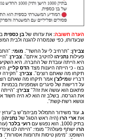
הערה חשובה
: את עדותו של
בן כספית
במ
שבעדותו, כפי שנמסרה להגנה ולבית המש
צבירן:
"תרחיב לי על החשד".
מומי
: "התמ
פעילות
נתניהו
להיטיב איתם".
צבירן
: "הי
היא הייתה עובדת של החברה. היא השקיע
בצו - כי הייתה היענות מצד
הדס קליין
. הי
תיקחו מה שאתם רוצים".
צבירן
: "חקירה 
דבריו ש
מילצ'ן
אמר תיקחו מה שאתם רוצי
על דרישות של סיגרים ושמפניות בכמויות 
פתאום הוא עושה את זה?"
צבירן
: "הייתה
את הגרסה. בשלב זה הוא לא היה חשוד א
ונושא רשת-קשת".
ג
. עוד מ
שידור התמלול מביהמ"ש ב"ערוץ 
את
ארי הרו
(היה ראש הסגל של
נתניהו
בתיק 1000. הוא נפגש עם
רועי בלכר
(עור
הרו
השופט: "מימון טיסות ותרומות אסורות":
מ