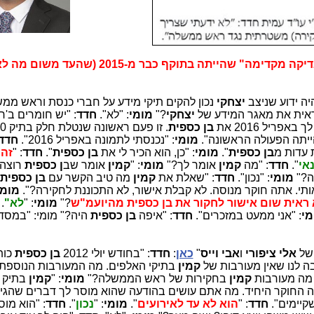
 שהייתה בתוקף כבר מ-2015 (שהעד משום מה לא מכיר)
יה ידוע שניצב
יצחקי
נכון להקים תיקי מידע על חברי כנסת וראש ממ
ראית את מאגר המידע של
יצחקי
?"
מומי
: "לא".
חדד
: "יש חומרים ב'רי
 באפריל 2016 את
בן כספית
יתה הפעולה הראשונה".
מומי
: "נכנסתי לתמונה באפריל 2016".
חדד
 עדות מ
בן כספית
".
מומי
: "כן, הוא הכיר לי את
בן כספית
".
חדד
: "
זה 
אי
".
חדד
: "מה
קמין
אומר לך?"
מומי
: "
קמין
אומר שב
ן כספית
רוצה
ה?"
מומי
: "נכון".
חדד
: "שאלת את
קמין
מה טיב הקשר עם
בן כספית
אותי. אתה חוקר מנוסה. לא קבלת אישור, לא התכוננת לחקירה?".
מומי
ראית שום אישור לחקור את בן כספית
מהיועמ"ש
?"
מומי
: "
לא"
.
מי
: "אני ממעט במזכרים".
חדד
: "איפה
בן כספית
היה?" מומי: "במסדר
 של
אלי ציפורי
ו
אבי וייס
"
כאן
:
חדד
: "בחודש יולי 2012
בן כספית
כות
ה לנו שאין מעורבות של
קמין
בתיקי האלפים. מה המעורבות הנוספת
מה מעורבות
קמין
בחקירות של ראש הממשלה?"
מומי
: "
קמין
 החוקר היחיד. מה אתם עושים בהודעה שהוא מוסר לך דברים שהגיע
שקיימים".
חדד
: "
הוא לא עד לאירועים
".
מומי
: "
נכון
".
חדד
: "הוא מו