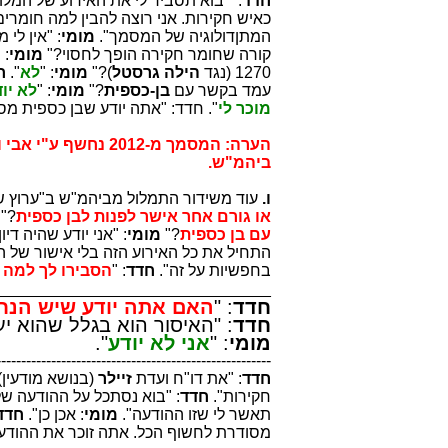
חדד
: " בוא תסביר לי את האירוע של המלון 
כאיש חקירות. אני רוצה להבין למה חומרים
המתןדולוגיה של המסמך".
מומי
: "אין לי
קורה שחומר חקירה הופך לחסוי?"
מומי
: 
1270 (נגד
הילה גרסטל
)?"
מומי
: "
לא
".
ח
עמד בקשר עם
בן-כספית
?"
מומי
: "
לא יו
מוכר לי
". חדד: "אתה יודע שבן כספית מסר מ
הערה: המסמך מ-2012 נחשף ע"י אבי וייס ונמצא
ביהמ"ש.
ו.
עוד משידור התמלול מביהמ"ש ב"ערוץ 
או גורם אחר אישר לפנות לבן כספית
?"
עם בן כספית
?"
מומי
: "אני יודע שהיה ד
התחיל את כל האירוע הזה בלי אישור של ה
בחפשיות על זה".
חדד
: "
הסבירו לך למה 
_______________________________
חדד
: "
האם אתה יודע שיש הנחי
חדד
: "האיסור הוא בגלל שהוא י
מומי
: "
אני לא יודע
".
-------------------------------------------------------
חדד
: "את דו"ח ועדת
זיילר
(בנושא מודעין
חקירות".
חדד
: "בוא נסתכל על ההודעה ש
תאשר לי שזו ההודעה".
מומי
: אכן כן".
חדד
מסודרת לחשוף הכל. אתה זוכר את ההוד