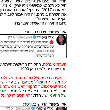
חדד
: "עוד פעם אינטרפטציה שגוייה של הח
תיק לא רלבנטי למשפט מניו יורק).
מומי
: 
באוגוסט 2017".
צבירן
: "הזכרת תיאום בין
את השיחה ביניהם. זה היה אמור לעבור ל
א
הקליט את השיחה".
סיום החקירה הראשית הקצרצרה.
אלי ציפורי
סיכם בטוויטר:
הערת מערכת
. החקירה הראשית הייתה 
התביעה ביהמ"ש בתיק 1000.
ד
.
חקירה נגדית של נצ"מ מומי משולם 
עוד משידור התמלול מביהמ"ש ב"ערוץ של
מכיר
שאי אפשר לחקור ראש ממשלה בל
חדד
: "אנחנו עוד נראה את זה"
מומי
: "
אני
של היועמ"ש
".
חדד
: "
לא הסבירו לך על ח
אלי ציפורי
הדגיש בטוויטר: