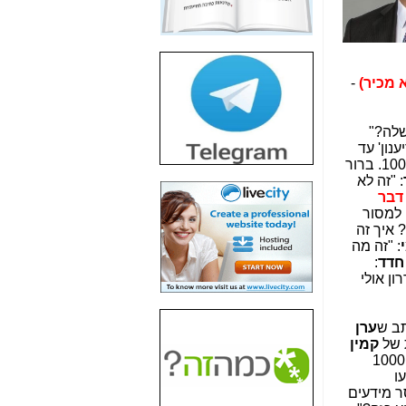
חשיפת חשד לשחיתות
הדומה לזו של "תיק
4000" אך בתחום
הסלולר -
כאן
-
חשיפת מה שלא
רוצים שתדעו בעניין
פריסת אנלימיטד
שלה?"
(בניחוח בלתי נסבל) -
ענון' עד
כאן
. זו פעם ראשונה שנטלת חלק בתיק 1000. ברור
: "זה לא
חשיפה: איוב קרא
דבר
אישר לקבוצת סלקום
 למסור
בדיוק מה שביבי אישר
? איך זה
ל-Yes ולבזק -
כאן
: "זה מה
חדד
:
האם השר איוב קרא
ון אולי
היה צריך בכלל לחתום
על האישור, שנתן
לקבוצת סלקום? -
כאן
ב ש
ערן
 של
קמין
האם ביבי וקרא קבלו
בתיק 1000
בכלל תמורה עבור
ו
ההטבות הרגולטוריות
סר מידעים
שנתנו לסלקום? -
כאן