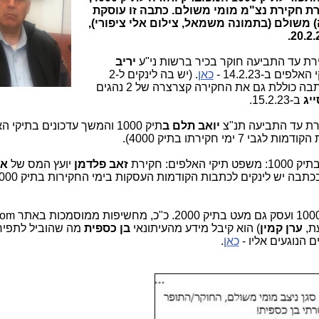
1000, אך רק במסגרת חקירת נצ"מ מומי משולם. כתבה זו עוסקת
משולם (בתמונה משמאל, צילום אלי ציפורי),
ת עד התביעה חוקר בכיר ברשות ני"ע
יריב
ים ב-14.2.23 -
כאן
.
(יש בה לינקים ל-2
הכתבות הקודמות לגבי 2 ימי חקירתו). הכתבה כוללת גם את החקירה קצרצרה של 2 נהגים
ייג
ב-15.2.23.
רת עד התביעה תנ"צ
יואב תלם
ב
תיק 1000 והמשך עדכונים בתיקי 
ם: חקירת
זאב פלדמן
יועץ המס של
אר
היה חוקר בכיר בתיק 1000 ועסק
ערן קמין
) הוא קיבל מידע מהעיתונאי
בן כספית
מה שהוביל לתפיר
 הנוגעים אליו -
כאן
.