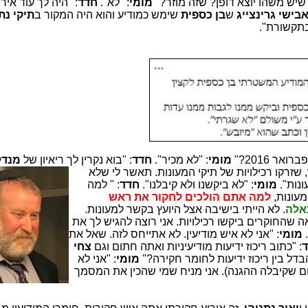
שיש משהו יוצא דופן? שזה מוזר?"
מומי
: "לא".
חדד
: "היה לך עוד איר
בישי גרינצייג
ש
בן כספית
שימש כמודיע והוא היה המקור ב
תיקי נת
 בתקשורת".
רואר 2016?"
מומי
: "לא מכיר".
חדד
: "בוא נקרין לך ריאיון של
מנדל
,
שזרקו רכילויות של תיקי המעונות. תאשר לי שלא
נות".
מומי
: "לא ביקשנו ולא קיבלנו".
חדד
: " למה
מעונות,
למה
אתם הולכים לחקור את ראש
כאלה
. לא הייתי בישיבה אצל היועץ בקשר למעונות.
אה שהחוקרים ביקשו רכילויות. אני רוצה להגיש לך את
.
מומי
: "אני לא איש מודיעין. לא אתייחס לזה. שאל את
: "כתוב ריכוז ידיעות מודיעיניות ואתה חתום וגם
צחי
בדל בין ריכוז ידיעות לחומר חקירה?"
מומי
: "אני לא
 שקיבלה ההגנה). אני מניח שמי שהכין את המסמך