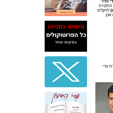
י הרו"
2" על תעלולי השר
 החקירה
משה כחלון -
כאן
)
להקליט
אכן
המשך חשיפת הבלוף
ששמו "מהפיכת
הסלולר" ואיך מסרסים
את הנתונים לציבור -
כאן
סיכום ביקור בסיליקון
ואלי - למה 3 הגדולות
משקיעות ומפתחות
באותם תחומים -
כאן
שלמה פילבר (עד
ת עדי
לאחרונה מנכ"ל משרד
התקשורת) - עד
מדינה? הצחקתם
אותי! -
כאן
"יש אפליה בחקירה"?
חשיפה: למה השר
משה כחלון לא נחקר
עד היום? -
כאן