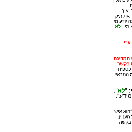
יעים אליך
הנאה שהיא מיסודות
ת
עבירת השוחד? -
כאן
: איך
 את תיק
שערוריית הקנס הענק
ה יודע מי
על בזק וחשיפת
ומי: "
לא
"תעודת הביטוח" של
נתניהו בתיק 4000 -
כאן
ע"י
ערוץ 20: "תיק תפור":
אבי וייס חושף את
 המדינה
מחדלי "תיק 4000" -
 בקשר
כאן
 כספית
התראיין
התבלבלתם: גיא פלד
הפך את כחלון, גבאי
ואילת לחשודים
: "
לא
".
המרכזיים בתיק 4000 -
ידע".
כאן
פצצות בתיק 4000:
"הוא איש
האם היו בכלל
עניין.
התנגדויות למיזוג
ש בקשה
בזק-יס? -
כאן