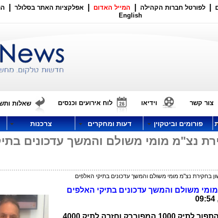
|
|
|
|
לפורטל חברות הקהילה
המייל האדום
אפלקציות האתר בסלולר
הר
English
צור קשר
וידיאו
לוח אירועים וכנסים
שאלות ותשו
פורומים וביטקוין
דעות ומחקרים
צרכנות
ון בחקירת נצ"מ מומי משולם והמשך עדכונים בתיק
לאחר שהפרקליטות קפצה מתיק 4000 התפור לתיק 1000 המפוברק וחזרה לתיק 4000,