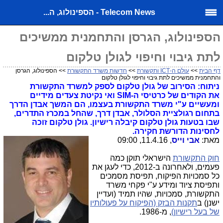
Telecom News - הספינולוג, ה...
הספינולוג, הגרסן והתחמנית ממשיכים
לתת גיבוי וחיפוי לגולן טלקום
דף הבית
>>
עולם ה-ICT ותקשורת
>>
חדשות משרד התקשורת
>> הספינולוג, הגרסן
והתחמנית ממשיכים לתת גיבוי וחיפוי לגולן טלקום
ניתוח: הסירוב של גולן טלקום לספק למשרד התקשורת
את הקודים של כרטיסי ה-SIM ואי נקיטת צעדים מידיים
ומעשיים ע"י משרד התקשורת בעצמו, הם המשך אבדן הדרך
בתחום רגולציית הסלולר, אבדן דרך, שהחל במכרז התדרים,
שבו בטעות גולן טלקום קיבלה רישיון. גולן טלקום זוכה
לחסינות הדורשת חקירה.
מאת:
אבי וייס
, 11.4.16, 09:00
חוק התקשורת
הישראלי תוקן כמה
פעמים, ולאחרונה ב-2012, כדי לעגן את
כל סמכויות הפיקוח, תפיסת מסמכים
ותפיסת ציוד ומידע ע"י פקחי משרד
התקשורת, סמכויות, שהיו תמיד (ועדיין
ישנן) ב
תקנות הבזק (הפיקוח על פעולותיו
של בעל רישיון)
, מ-1986.