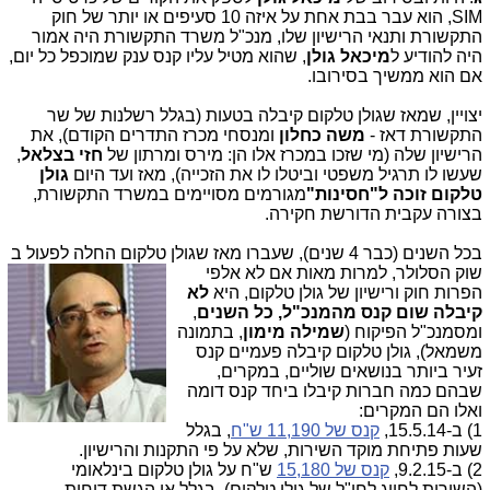
SIM, הוא עבר בבת אחת על איזה 10 סעיפים או יותר של חוק
התקשורת ותנאי הרישיון שלו, מנכ"ל משרד התקשורת היה אמור
היה להודיע ל
מיכאל גולן
, שהוא מטיל עליו קנס ענק שמוכפל כל יום,
אם הוא ממשיך בסירובו.
יצויין, שמאז שגולן טלקום קיבלה בטעות (בגלל רשלנות של שר
התקשורת דאז -
משה כחלון
ומנסחי מכרז התדרים הקודם), את
הרישיון שלה (מי שזכו במכרז אלו הן: מירס ומרתון של
חזי בצלאל
,
שעשו לו תרגיל משפטי וביטלו לו את הזכייה), מאז ועד היום
גולן
טלקום זוכה ל"חסינות"
מגורמים מסויימים במשרד התקשורת,
בצורה עקבית הדורשת חקירה.
בכל השנים (כבר 4 שנים), שעברו מאז שגולן טלקום החלה לפעול ב
שוק הסלולר, למרות מאות אם לא אלפי
הפרות חוק ורישיון של גולן טלקום, היא
לא
קיבלה שום קנס מהמנכ"ל, כל השנים
,
ומסמנכ"ל הפיקוח (
שמילה מימון
, בתמונה
משמאל), גולן טלקום קיבלה פעמיים קנס
זעיר ביותר בנושאים שוליים, במקרים,
שבהם כמה חברות קיבלו ביחד קנס דומה
ואלו הם המקרים:
1) ב-15.5.14,
קנס של 11,190 ש"ח
, בגלל
שעות פתיחת מוקד השירות, שלא על פי התקנות והרישיון.
2) ב-9.2.15,
קנס של 15,180
ש"ח על גולן טלקום בינלאומי
(השירות לחיוג לחו"ל של גולן טלקום), בגלל אי הגשת דוחות