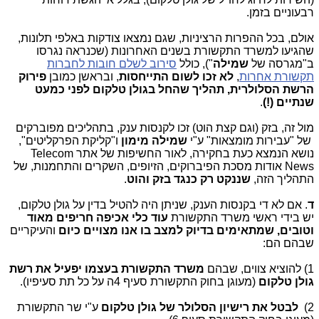
רבעוניים בזמן.
אולם, בכל ההפרות הרציניות, שגם נמצאו צודקות באלפי תלונות,
שהגיעו למשרד התקשורת בשנים האחרונות (שכנראה נגרסו
ב"מגרסה של
שמילה
"), כולל
סירוב לשלם חובות לחברות
תקשורת אחרות
,
לא זכו לשום התייחסות
, ובראשן כמובן
פירוק
הרשת הסלולרית, תהליך שהחל בגולן טלקום לפני כמעט
שנתיים (!)
.
מול זה, בזק (וגם קצת הוט) זכו לקנסות ענק, בתהליכים מפוברקים
של "עבירות מומצאות" ע"י
שמילה מימון
ו"קליקת הפרקליטים",
נושא הנמצא כעת בחקירה, לאור החשיפות של אתר Telecom
News אודות מסכת הפיברוקים, הזיופים, השקרים והתחמנות, של
התהליך הזה,
שננקט רק כנגד בזק והוט
.
ד
. אם לא די בקנסות הענק, שניתן היה להטיל בדין על גולן טלקום,
יש בידי ראשי משרד התקשורת
עוד כלי אכיפה חריפים מאוד
וטובים, שמתאימים בדיוק למצב בו אנו מצויים כיום
והעיקריים
שבהם הם:
1) להוציא צווים, שבהם
משרד התקשורת בעצמו יפעיל את רשת
גולן טלקום
(מעוגן בחוק התקשורת סעיף 4ה על כל תת סעיפיו).
2)
לבטל את רישיון הסלולר של גולן טלקום
ע"י שר התקשורת