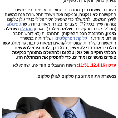
(מעוגן בחוק התקשורת סעיף 6).
.
העובדה,
ששום דרך
מהדרכים החוקיות הקיימוח בידי משרד
התקשורת
לא ננקטה
, ובמקום זאת משרד התקשורת פנה למשנה
ליועץ המשפטי לממשלה כדי שיפעיל הליך פלילי כנגד גולן טלקום
(מה זה שייך בכלל??), מצביעה בצורה מאוד ברורה, שה
ספינולוג
(מנכ"ל משרד התקשורת,
שלמה פילבר
), הגרסן
המפלה
(
שמילה
מימון
, הסמנכ"ל הבכיר לפיקוח) והתחמניות (לא דורש הסבר
ופירוט מיוחד, זו "
קליקת הפרקליטים
" ושליחותיה במשרד
התקשורת, שליחות המוכרת לקוראינו ממאות כתבות קודמות),
עשו
כולם יד אחד כדי להמשיך, בכל דרך, לתת גיבוי למעשים
הבלתי חוקיים של גולן טלקום ולהתעלם מהצורך בנקיטת
צעדים מעשיים ומידיים, כדי להפסיק את המהתלה הזו.
עדכון 12.4.16, 11:51:
רשות ההגבלים הודיעה, שהיא לא
מאשרת את המיזוג בין סלקום לגולן טלקום.