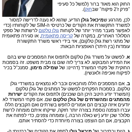
החוק הוא מאוד ברור (למשל כל סעיפי
"פרק ז'2 פיקוח" שב
חוק
).
לכן, מהרגע ש
מיכאל גולן
הודיע, שהוא לא נענה לדרישה למסור
למשרד התקשורת את הקודים של כרטיסי ה-SIM של לקוחותיו (כדי
לאפשר מעבר מהיר יותר של לקוחות
גולן טלקום
לרשתות של ספקי
הסלולר האחרים, במקרה של
קריסה פתאומית
, או סגירה פתאומית
של מתגי רשת גולן טלקום), אזי בידי ראשי משרד התקשורת
עומדות (בין היתר) האופציות הבאות:
א
. לפשוט על משרד גולן טלקום ולתפוס את המסמכים שיש בהם
את המידע המבוקש. לא צריך לזה שום צו מבית משפט. זה בסמכות
החוקית של פקחי המשרד (דהיינו: של
שמילה מימון
, סמנכ"ל בכיר
לפיקוח ואכיפה ולאנשיו).
ב
. אם המסמכים הללו מוחבאים וכבר לא נמצאים במשרדי גולן
טלקום, בסמכות הפקחים לפשוט על המתגים של גולן טלקום
(המשרד יודע היטב היכן הם שוכנים) ולתפוס את הקודים
ישירות
מהמתגים ומהשרתים של גולן טלקום
שם. אם פקחי המשרד לא
יודעים איזה קבצים הם אמורים לחפש בשרתים ואם הקבצים הללו
עברו הצפנה נוספת בצורה יותר חזקה, שייקחו איתם מומחה לרשת
סלולר שכן יודע (יש כאלה הרבה..) ומומחה צפנים, כדי לפתוח את
הקבצים, אם הם הוצפנו בצורה מיוחדת כדי להסתיר אותם.
ג
. היות ובסירוב של
מיכאל גולן
לספק את הקודים של כרטיסי ה-