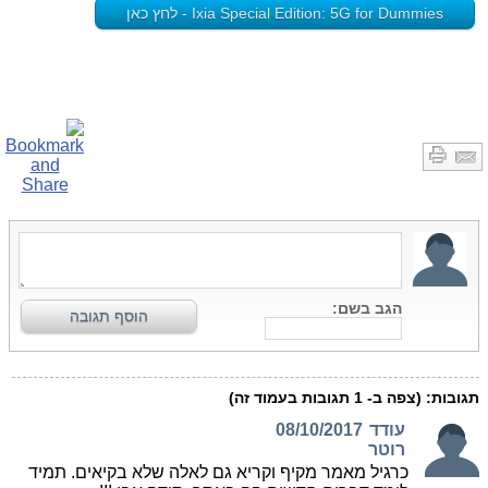
Ixia Special Edition: 5G for Dummies - לחץ כאן