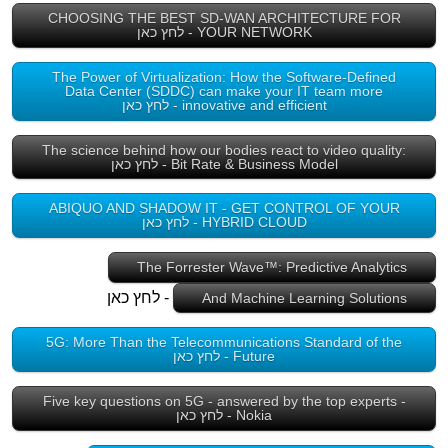
CHOOSING THE BEST SD-WAN ARCHITECTURE FOR
YOUR NETWORK - לחץ כאן
The Power of Virtualization: How the Software-Defined
Data Center (SDDC) can make your IT team more
innovative and efficient - לחץ כאן
The science behind how our bodies react to video quality:
Bit Rate & Business Model - לחץ כאן
ABIQUO AND SHADOW IT - GET CONTROL OF YOUR
HYBRID CLOUD - לחץ כאן
The Forrester Wave™: Predictive Analytics
- לחץ כאן
And Machine Learning Solutions
5G: More Than the Telecommunications Standard of the
Future - לחץ כאן
Five key questions on 5G - answered by the top experts -
Nokia - לחץ כאן