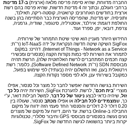
החברה מדווחת, שהיא סיימה פריסה מלאה (ארצית)
ב-17 מדינות
ברחבי העולם, ובתוך זה 4 מדינות חדשות, שהיא פרסה בהם רשת
ארצית בחודשים האחרונים: קרואטיה, קוסטה-ריקה, תאילנד,
ותוניסיה. יש מדינות, שהפריסה הארצית כבר הסתיימה בהן בשנה
החולפת דוגמת: אירלנד, אוסטרליה, סינגפור, שוודיה, גרמניה,
צרפת, דובאי, יפן, ספרד ועוד.
החידוש היותר מעניין הוא שינוי שיטת התמחור של שירותיה.
SigFox השיקה שיטה חדשה הנקראת על ידה IoT-NaaS (ר"ת:
Internet of Things - Network as a Service). דהיינו: במקום
לתמחר את השירות לפי כמות נקודות הקצה (סנסורים ומכשירי
קצה חכמים המתחברים לרשת האלחוטית שלה), הרשת תהיה
מבוססת SDN (ר"ת: Software Defined Network), כלומר: רשת
וירטואלית בענן, ואז התשלום יהיה (בעתיד) לפי שימוש בפועל,
כמקובל בשירותי ענן, ולא לפי מספר נקודות הקצה.
השירות בגישה החדשה יאפשר לחבר כל מוצר וכל סנסור, אפילו
מוצרי "
בית חכם
", לרשת. להערכת SigFox, השירות יהיה
כל כך
זול
, שיהיה כדאי לבצע
ניטור של כל דבר
, למשל חבילות דואר, ע"י
כך, ש
מצמידים
לכל חבילה
או אפילו
מכתב
סנסור, שעולה בין
0.20 דולר ל-2 דולרים והסנסור החד פעמי הזה ידווח על מיקום
החבילה ב-Online ברשת. עד היום, דיווח על מיקום של מוצרים
נעים נעשה בסנסורים מבוססי GPS וחיבור סלולרי, טכנולוגיות
יקרות ביותר בהשוואה לגישה החדשה של SigFox.