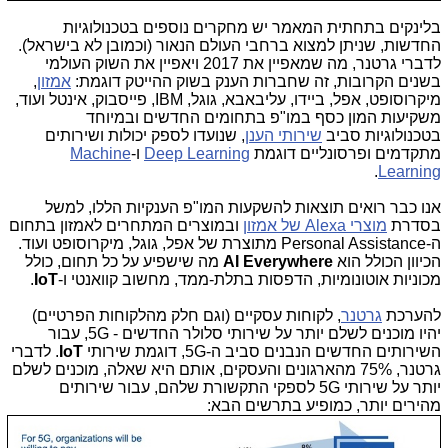
בלינקים בתחתית המאמר יש מחקרים נוספים בטכנולוגיות
החדשות, שניתן למצוא ברחבי העולם הנאור (וכמובן לא בישראל).
לדברי גרטנר, מה שמאפיין את 2017 ויאפיין את השוק העולמי
בשנים הקרובות, זה שחברות הענק בשוק ההייטק דוגמת:
אמזון
,
מיקרוסופט, אפל, ביידו, עליבאבא, גוגל, IBM, פייסבוק, אינטל ועוד,
משקיעות המון כסף במו"פ בתחומים החדשים ובמיוחד
בטכנולוגיות סביב
שירותי הענן
, שנועדו לספק יכולות ושירותים
מתקדמים ופרסונליים דוגמת
Deep Learning
ו-
Machine
.
Learning
אנו כבר רואים תוצאות להשקעות המו"פ הענקיות הללו, למשל
בסדרת
מוצרי Alexa של אמזון
ובמוצרים המתחרים לאמזון בתחום
ה-Personal Assistance מתוצרת של אפל, גוגל, מיקרוסופט ועוד.
הכיוון הכולל הוא
AI Everywhere
מה שישפיע על כל תחום, כולל
מכוניות אוטונומיות, הדפסות בתלת-ממד, מחשוב קוואנטי ו-
IoT
.
להערכת
גרטנר
, לקוחות עסקיים (וגם חלק מהלקוחות הפרטיים)
יהיו מוכנים לשלם יותר על שירותי סלולר החדשים - 5G, עבור
השירותים החדשים הנבנים סביב ה-5G, דוגמת שירותי
IoT
. לדברי
גרטנר, 75% מהארגונים והעסקים, אותם היא שאלה, מוכנים לשלם
יותר על שירותי 5G לספקי התקשורת שלהם, עבור שירותים
מהירים יותר, כמופיע בתרשים הבא: