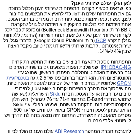
לאן הולך עולם שירותי הענן?
כפי שראינו בסעיף הקודם, התפתחות שירותי הענן תכלול בתוכה
גם את התפתחות עולם ה-
IoT
. כדי להאיץ את הביצועים בחיבור
לענן, נעשות כמה יוזמות טכנולוגיות רחבות ממדים ברחבי העולם.
אחת היוזמות הכי בולטות בהיקפן היא היוזמה של גוגל שנקראת
BBR (ר"ת: Bottleneck Bandwidth Rountrip) ומסופקת כבר לכל
לקוחות שירותי הענן של גוגל. זאת, תחת השירות (החינמי, ללקוחות
גוגל) הנקרא
GCP
(ר"ת: Google Cloud Platform). לדברי גוגל, כל
שירות אינטרנטי, לרבות שירותי וידיאו דוגמת יוטיוב, מקבל האצה
שבין 4% ל-14%.
התפתחות נוספת להאצת הביצועים ברשתות התקשורת קרויה
IPHOBAC-NG
, שמשלבת האצת ביצועים גם ברשתות הסיבים
וגם ברשתות האלחוט והסלולר. הפתרון הראשון, שהוצג ע"י
הקונסורציום הזה, הוא חיבור ברוחב פס של 2.5 גיגה
בטכנולוגיית
GPON
אלחוטיות, בחיבור ישיר של הסיבים לאנטנות האלחוטיות,
מה שיחסוך את הצורך בחפירות יקרות ב-Last Mile, לחיבורי
סיבים עד הבית או עד העסק. חברת
Siklu
הישראלית (שעושה
שימוש בתדרי E-Band בתחומי ה-71 עד 76 גיגהרץ), היא חלק
מהקונסורציום הזה. התקנות ראשונות, שנעשו בפולין ע"י Siklu
הראו, שניתן לספק חיבורי GPON באוויר לטווחים של עד 500
מטרים מהאנטנה המשדרת. התחום הזה נמצא בתחילת הדרך ויש
לו פוטנציאל די מבטיח.
להערכת חברת המחקר
ABI Research
עולם העננים הולך לכיוון