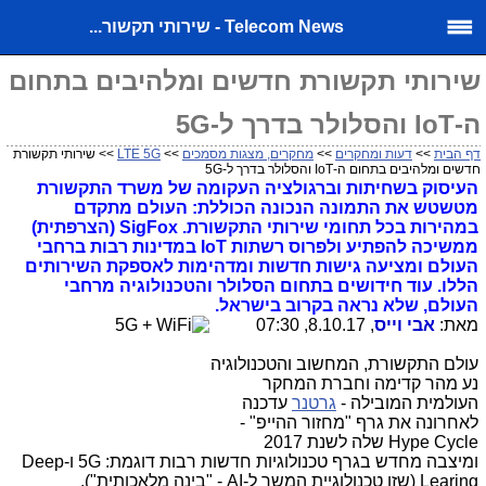
Telecom News - שירותי תקשור...
שירותי תקשורת חדשים ומלהיבים בתחום
ה-IoT והסלולר בדרך ל-5G
דף הבית
>>
דעות ומחקרים
>>
מחקרים, מצגות מסמכים
>>
LTE 5G
>> שירותי תקשורת
חדשים ומלהיבים בתחום ה-IoT והסלולר בדרך ל-5G
העיסוק בשחיתות וברגולציה העקומה של משרד התקשורת
מטשטש את התמונה הנכונה הכוללת: העולם מתקדם
במהירות בכל תחומי שירותי התקשורת. SigFox (הצרפתית)
ממשיכה להפתיע ולפרוס רשתות IoT במדינות רבות ברחבי
העולם ומציעה גישות חדשות ומדהימות לאספקת השירותים
הללו. עוד חידושים בתחום הסלולר והטכנולוגיה מרחבי
העולם, שלא נראה בקרוב בישראל.
מאת:
אבי וייס
, 8.10.17, 07:30
עולם התקשורת, המחשוב והטכנולוגיה
נע מהר קדימה וחברת המחקר
העולמית המובילה -
גרטנר
עדכנה
לאחרונה את גרף "מחזור ההייפ" -
Hype Cycle שלה לשנת 2017
ומיצבה מחדש בגרף טכנולוגיות חדשות רבות דוגמת: 5G ו-Deep
Learing (שזו טכנולוגיית המשך ל-AI - "בינה מלאכותית").