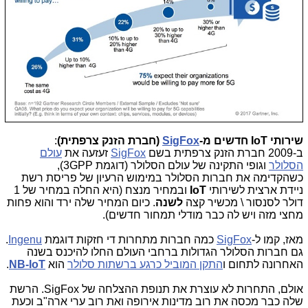
שירותי IoT חדשים מ-
SigFox
(חברת הזנק צרפתית)
:
ב-2009 חברת הזנק צרפתית בשם
SigFox
זעזעה את
עולם
הסלולר
וגופי התקינה של עולם הסלולר (דוגמת 3GPP),
כשהקדימה את חברות הסלולר במימוש הרעיון של פריסת רשת
ניידת ארצית לשירותי
IoT
ובמחיר מנצח (היא החלה במחיר של 1
דולר לסנסור \ מכשיר קצה
לשנה
. כיום המחיר שלה ירד והוא פחות
מחצי מזה ויש לה כבר מודלי תמחור חדשים).
מאז, קמו ל-
SigFox
כמה חברות מתחרות די חזקות דוגמת
Ingenu
.
גם חברות הסלולר הגדולות ברחבי העולם החלו להיכנס בשנה
האחרונה לתחום ו
התקן המוביל כרגע ברשתות סלולר
הוא
NB-IoT
.
אולם, התחרות לא עוצרת את תנופת ההצלחה של SigFox. הרשת
שלה כבר מכסה את רוב מדינות אירופה ואת רוב ערי ארה"ב וכעת