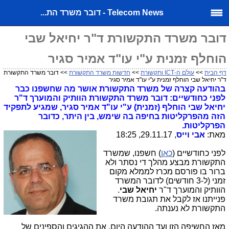
Telecom News - דובר משרד הת...
דובר משרד התקשורת ד"ר יחיאל שבי
הוחלף זמנית ע"י עו"ד אמיר סגיר
דף הבית
>>
עולם ה-ICT ותקשורת
>>
חדשות משרד התקשורת
>> דובר משרד התקשורת
ד"ר יחיאל שבי הוחלף זמנית ע"י עו"ד אמיר סגיר
בהודעה קצרה של משרד התקשורת אושר מה שחשפנו כבר
לפני כחודשיים: דובר משרד התקשורת הוותיק והמוערך ד"ר
יחיאל שבי הוחלף (זמנית) ע"י עו"ד אמיר סגיר, שמגיע לתפקיד
הזה מהפרקליטות בחיפה בה שימש, בין היתר, כדובר
הפרקליטות.
מאת:
אבי וייס
, 29.11.17, 18:25
לפני כחודשיים (
כאן
) חשפנו, שמשרד
התקשורת מבצע מהלך די נסתר ולא
ברור בו פורסם מכרז לממלא מקום
זמני (ל-3 חודשים) לדובר המשרד
הוותיק והמוערך ד"ר
יחיאל שבי
.
פנייתנו אז לקבל את תגובת משרד
התקשורת לא נענתה.
מאז החשיפה הזו ועד ההודעה היום, את ההגיגים והספינים של