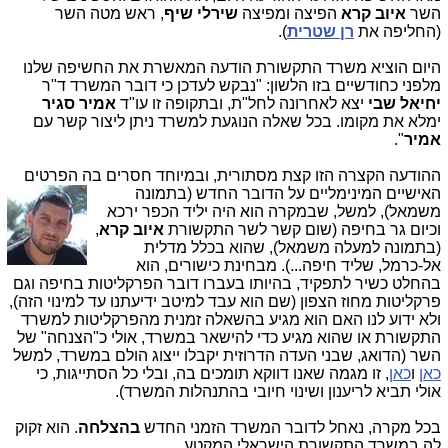
השר
איוב קרא
הפיצה ומפיצה
שירלי שיף
, ראש מטה השר
(החליפה את
רן שטרית
).
היום הוציא משרד התקשורת הודעה המאשרת את החשיפה שלנו
מלפני כחודשיים בזו הלשון: "נבקש לעדכן כי דובר המשרד ד"ר
יחיאל שבי
יצא לאחרונה לחל"ת, ובתקופה זו עו"ד
אמיר סגיר
ימלא את מקומו.
בכל שאלה הנוגעת למשרד ניתן ליצור קשר עם
אמיר
".
ההודעה הקצרה הזו קצת מסתורית, ובמיוחד חסרים בה הפרטי
ם
האישיים המינימליים על הדובר החדש (בתמונה
משמאל), למשל, שבמקרה הוא היה יליד הכפר ירכא
וכיום גר בחיפה (שום קשר לשר התקשורת
איוב קרא
,
(בתמונה למעלה משמאל), שהוא בכלל מדלית
אל-כרמל, שליד חיפה...). מבחינת כישורים, הוא
בהחלט כשיר לתפקיד, בהיותו בעברו דובר הפרקליטות בחיפה וגם
פרקליטות מחוז הצפון (שם הוא עבד למיטב ידיעתנו עד למינוי הזה),
ולא ידוע לנו האם הוא מגיע בהשאלה זמנית מהפרקליטות למשרד
התקשורת או שהוא מגיע כדי להישאר במשרד, אולי כ"הצנחה" של
השר (הדואג, שבני העדה הדרוזית יקבלו ייצוג הולם במשרד, למשל
כאן
ו
כאן
,
זו מגמה שאנו דווקא תומכים בה, ובלי כל הסתייגות, כי
אולי תביא לריענון ושינוי חיובי בהתנהלות המשרד
).
בכל מקרה, נאחל לדובר המשרד הזמני החדש
בהצלחה
. הוא זקוק
לה במשרד התקשורת הישראלי המקטע.