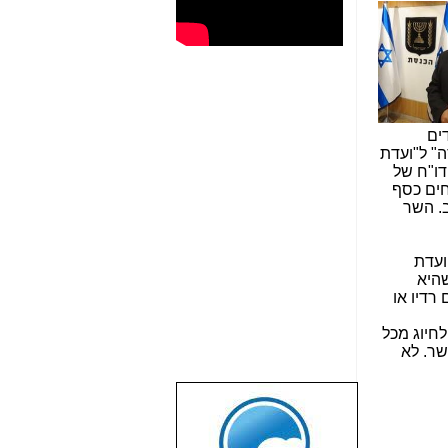
ים
ה" ל"ועדת
דו"ח של
חים כסף
ב. השר
ועדת
שהיא
רדיו או
חיוג מכל
שר. לא
שבוע טוב לכל
הגולשים באשר