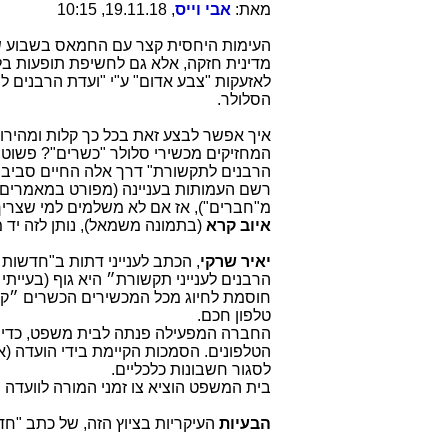
מאת:
אבי וייס
, 19.11.18, 10:15
העימות היחסית קצר עם החמאס בשבוע ש
מדינית חזקה, אלא גם לחשיפת תופעות בלת
לאזעקות "צבע אדום" ע"י "ועדת הרבנים
הסלולר.
איך אפשר לבצע זאת בכל כך קלות ומהירות
המחזיקים מכשירי סלולר "כשרים"? פשוט מ
הרבנים לתקשורת" דרך אלה החיים סביבה
רשם העמותות בעניינה (מפורט במאמרים ב
מ"חברים"), אז אם לא משלמים למי שצריך,
איוב קרא
(בתמונה משמאל), נותן לזה יד מ
יאיר שרקי
, הכתב לענייני דתות ב"חדשות 2"
הרבנים לענייני תקשורת״ היא גוף (בעיית
חוסמת לחיוג מכל המכשירים הכשרים ״קו ש
טלפון חכם.
החברה המפעילה פנתה לבית משפט, כדי שי
הטלפונים. הסמכות הקיימת בידי הועדה (אם 
לסגור חשבונות כלכליים.
בית המשפט הוציא צו זמני המורה לוועדה
הבעיות
העיקריות בציוץ הזה, של כתב "חדשו