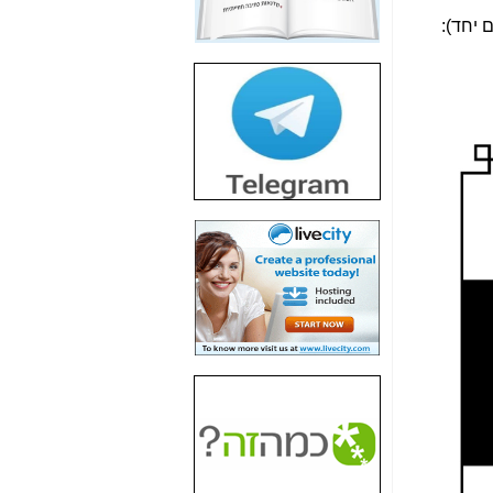
חשיפת חשד לשחיתות
 יחד):
הדומה לזו של "תיק
4000" אך בתחום
הסלולר -
כאן
חשיפת מה שלא
רוצים שתדעו בעניין
פריסת אנלימיטד
(בניחוח בלתי נסבל) -
כאן
חשיפה: איוב קרא
אישר לקבוצת סלקום
בדיוק מה שביבי אישר
ל-Yes ולבזק -
כאן
האם השר איוב קרא
היה צריך בכלל לחתום
על האישור, שנתן
לקבוצת סלקום? -
כאן
האם ביבי וקרא קבלו
בכלל תמורה עבור
ההטבות הרגולטוריות