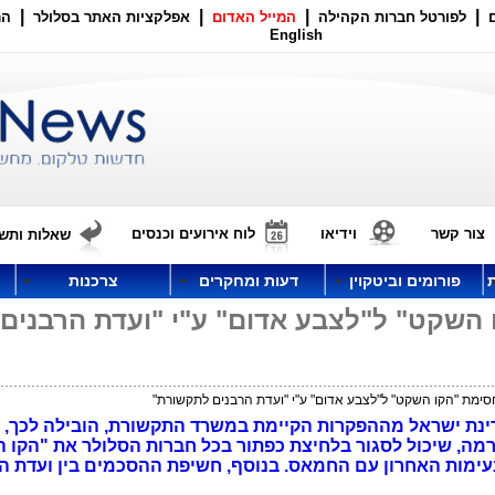
|
|
|
|
לפורטל חברות הקהילה
המייל האדום
אפלקציות האתר בסלולר
הר
English
צור קשר
וידיאו
לוח אירועים וכנסים
שאלות ותשו
פורומים וביטקוין
דעות ומחקרים
צרכנות
 השקט" ל"לצבע אדום" ע"י "ועדת הרבנים
סימת "הקו השקט" ל"לצבע אדום" ע"י "ועדת הרבנים לתקשורת"
ינת ישראל מההפקרות הקיימת במשרד התקשורת, הובילה לכך, 
רמה, שיכול לסגור בלחיצת כפתור בכל חברות הסלולר את "הקו 
בעימות האחרון עם החמאס. בנוסף, חשיפת ההסכמים בין ועדת ה