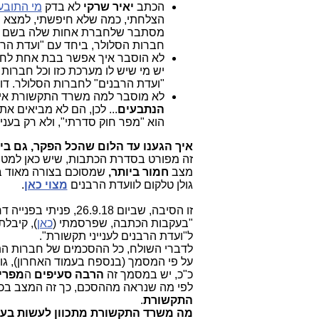
הכתב
יאיר שרקי
לא בדק
מי התובע
הצלחתי, כמה שלא חיפשתי, למצא שום
מסתבר שלחברת אחות שלה בשם "מרכ
חברות הסלולר, ביחד עם "ועדת הרב
לא הוסבר איך אפשר בבת אחת לחסום
יש מי שיש לו מערכת כזו וכל חברות
"ועדת הרבנים" לחברות הסלולר. ד
לא מוסבר למה משרד התקשורת אינו 
הנתבעים
... לכן, הם לא מביאים 
הוא "מפר חוק סדרתי", ולא רק בעניין
איך הגענו עד הלום שהכל הפקר, גם בי
זה מפורט בסדרת הכתבות, שיש כאן למטה
מצב
חמור ביותר,
שמסוכם בצורה מאוד 
גולן טלקום לוועדת הרבנים
מצוי כאן
.
זו הסיבה, שביום 26.9.18, פניתי בפנייה דחופה ביותר לצמרת משרד התקשורת בשאלה הבאה:
"בעקבות הכתבה, שפרסמתי (
כאן
), קיבלת
ל"ועדת הרבנים לענייני תקשורת".
לדברי השולח, כל ההסכמים של חברות ה
על פי המסמך (בנספח בעמוד האחרון), גו
כ"כ, יש במסמך זה
הרבה סעיפים
ה
מפרים
לפי מה שנראה מההסכם, כך זה המצב בכ
התקשורת
.
מה משרד התקשורת מתכוון לעשות בעק