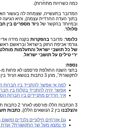
כמה כשרויות מתחרות).
המדובר בתעשייה, שצמחה לה בעשור האחר
בתוך העדה החרדית עצמה), והיא הגיעה ל
ובמיוחד בהקשר של
ניוד מספרים בין ח
סלולר
.
כלומר
: מדובר
בהפקרות
בקנה מידה אדי
גורמי אכיפת החוק בישראל ובראשם ראש
של כל תושבי ישראל והתעלמות מוחלטת
ירי טילים על תושבי ישראל
.
נספח
:
בחצי השנה החולפת פרסמנו לא פחות מ-
לתקשורת", מהן 3 כתבות בנושא הניוד בין חברות סלולר עם אותו סים:
למה אי אפשר להתנייד בין חברות הסלו
אפשר יהיה להתנייד בקלות בין חברות סלולר עם 
איך חרדים מתניידים בין חברות הסלולר עם אותו SIM? 
3 הכתבות הללו פורסמו לאחר 2 כתבות חשיפה על הנעשה בתחום הטלפוניה במגזר החרדי (בכתבות הללו
והצלבנו
בין 2 הנושאים הללו),
כתבות חש
גם אזרחים חילוניים נלכדים (משו
מי נמצא מעל שר התקשורת? ועדת הר