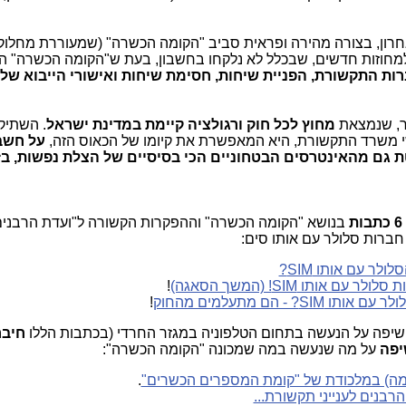
ון, בצורה מהירה ופראית סביב "הקומה הכשרה" (שמעוררת מחלוק
מחוזות חדשים, שבכלל לא נלקחו בחשבון, בעת ש"הקומה הכשרה" הז
ברות התקשורת, הפניית שיחות, חסימת שיחות
ואישורי הייבוא של
ר, שנמצאת
מחוץ לכל חוק ורגולציה קיימת במדינת ישראל
. השתיק
י משרד התקשורת, היא המאפשרת את קיומו של הכאוס הזה,
על חשבו
 גם מהאינטרסים הבטחוניים הכי בסיסיים של הצלת נפשות, בז
6 כתבות
בנושא "הקומה הכשרה" וההפקרות הקשורה ל"ועדת הרבני
לר עם אותו SIM?
אותו SIM! (המשך הסאגה)
!
- הם מתעלמים מהחוק
!
חיבר
יפה
על מה שנעשה במה שמכונה "הקומה הכשרה":
ם מה) במלכודת של "קומת המספרים הכשרים"
.
בנים לענייני תקשורת...