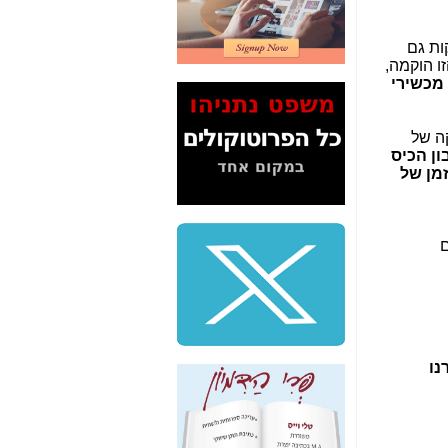
2" על תעלולי השר
משה כחלון -
כאן
ות גם
ו הוקמה,
המשך חשיפת הבלוף
 מכשירי
ששמו "מהפיכת
הסלולר" ואיך מסרסים
את הנתונים לציבור -
ה של
כאן
ן הכיס
מן של
סיכום ביקור בסיליקון
ואלי - למה 3 הגדולות
משקיעות ומפתחות
באותם תחומים -
כאן
ם
שלמה פילבר (עד
לאחרונה מנכ"ל משרד
התקשורת) - עד
מדינה? הצחקתם
אותי! -
כאן
נו
"יש אפליה בחקירה"?
חשיפה: למה השר
משה כחלון לא נחקר
עד היום? -
כאן