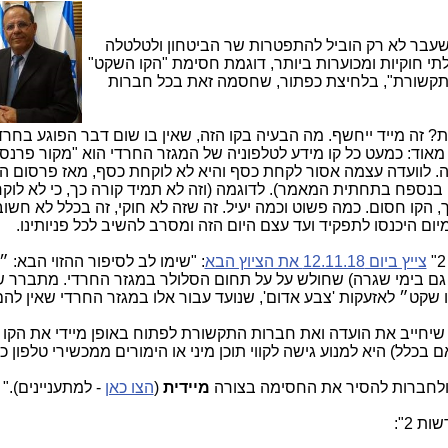
עבר לא רק הוביל להתפטרות שר הביטחון ולטלטלה
י חוקיות ומכוערות ביותר, דוגמת חסימת "הקו השקט"
 לתקשורת", בלחיצת כפתור, שחסמה זאת בכל חברות
? זה מייד ייחשף. מה הבעיה בקו הזה, שאין בו שום דבר הפוגע בחרד
אוד: כמעט כל קו מידע לטלפוניה של המגזר החרדי הוא "מקור פרנס
. לוועדה עצמה אסור לקחת כסף והיא לא לוקחת כסף, מאז פרסום ה
נספח בתחתית המאמר). לדוגמה (וזה לא תמיד קורה כך, כי לא לוק
 הקו חסום. כמה פשוט וכמה יעיל. זה שזה לא חוקי, זה בכלל לא חשו
יום היכנסו לתפקיד ועד עצם היום הזה ומסרב להשיב לכל פניותינו.
צייץ ביום 12.11.18 את הציוץ הבא
: "שימו לב לסיפור ההזוי הבא: ״
י גם בימי שגרה) שחולש על על תחום הסלולר במגזר החרדי. מתברר 
קט״ לאזעקות 'צבע אדום', שנועד עבור אלו במגזר החרדי שאין להם 
חייב את הועדה ואת חברות התקשורת לפתוח באופן מיידי את הקו ל
בכלל) היא למנוע גישה לקווי תוכן מיני או הימורים ממכשירי טלפון כ
 ולחברות להסיר את החסימה בצורה
מיידית
(
הצו כאן
- למתעניינים)."
ת 2":