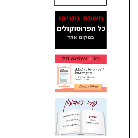
שנתנו לסלקום? -
כאן
המסמכים בנושא בזק-
Yes (תיק 4000)
מוכיחים "תפירת תיק"
לאיש הלא נכון! -
כאן
עובדות ומסמכים
המוסתרים מהציבור:
האם ביבי כשר
תקשורת עזר לקב'
בזק? -
כאן
מה מקור ה-Fake
News שהביא לתפירת
תיק לביבי והעלמת
החשודים הנכונים -
כאן
אחת הרגליים של "תיק
4000 התפור"
התמוטטה היום
בניצחון (כפול) של בזק
-
כאן
איך כתבות מפנקות