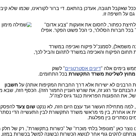
ככל שאקבל תגובה, אעדכן בהתאם. די ברור לקוראינו, שכמו שלא קיב
בלחיצת כפתור, לחסום את אזעקות "צבע אדום"
בכל חברות הסלולר, כי הכל פשוט הפקר. אפילו
ה משמאל), לסמנכ"ל פיקוח ואכיפה במשרד
תחום הפיקוח והאכיפה במשרד לתהום והביל לכך,
ממש בימים אלה "
דיונים אסטרטגיים
" לשוק
מחוץ לשליטת משרד התקשורת
בכל התחומים.
ת הרבנים לא ישירות אלא דרך החברות המקיפות אותה) על
חשבון
לא הבנתם עד רגע זה, את שורש העניין החמור הזה). הכסף הזה, שבא מ
ל, את ההפגנות הפראיות כנגד גיוס לצה"ל.
, למה מתחילת העשור ועד עצם היום הזה, לא ננקט
שום צעד
להפסקת
וגית או אחרת, בין מי מראשי משרד התקשורת לבין התעשייה הדי נסתרת
ים נסתרים בין מפלגות.
וצר כאן "מונופול בלתי מוכרז" של "כשרות בתקשורת", רק של חלק 
נחתנו להקים גוף אחר לנושא הכשרות (בשונה למשל בכשרות במזון, 