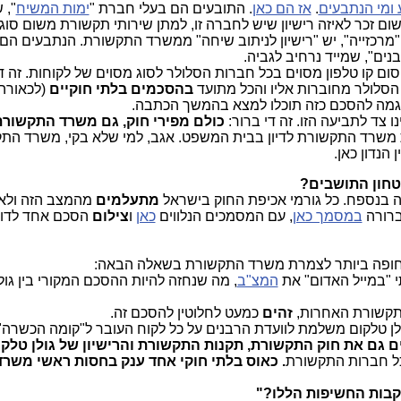
 ומי הנתבעים
.
אז הם כאן
. התובעים הם בעלי חברת "
ימות המשיח
", 
 זכר לאיזה רישיון שיש לחברה זו, למתן שירותי תקשורת משום סוג.
זייה", יש "רישיון לניתוב שיחה" ממשרד התקשורת. הנתבעים הם 
נים", שמייד נרחיב לגביה.
 קו טלפון מסוים בכל חברות הסלולר לסוג מסוים של לקוחות. זה די
 הסלולר מחוברות אליו והכל מתועד
בהסכמים בלתי חוקיים
(לכאורה)
וגמה להסכם כזה תוכלו למצא בהמשך הכתבה.
צד לתביעה הזו. זה די ברור:
כולם מפירי חוק, גם משרד התקשורת
את משרד התקשורת לדיון בבית המשפט. אגב, למי שלא בקי, משרד הת
 הנדון כאן.
טחון התושבים?
 בנספח. כל גורמי אכיפת החוק בישראל
מתעלמים
מהמצב הזה ולא
ברורה
במסמך כאן
, עם המסמכים הנלווים
כאן
ו
צילום
הסכם אחד לדוג
י "במייל האדום" את
המצ"ב
, מה שנחזה להיות ההסכם המקורי בין גול
תקשורת האחרות,
זהים
כמעט לחלוטין להסכם זה.
לן טלקום משלמת לוועדת הרבנים על כל לקוח העובר ל"קומה הכשרה"
 גם את חוק התקשורת, תקנות התקשורת והרישיון של גולן טלק
ל חברות התקשורת
. כאוס בלתי חוקי אחד ענק בחסות ראשי משרד
בות החשיפות הללו?"