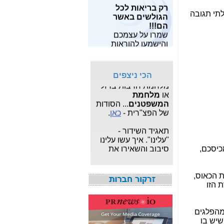
רק בריאות לכל
מאות מחקרים
שלו?-
כאן
הגולשים באשר
לתי תגובה
מצויים
כאן
.
הם!!!
פרשת "
המרגל
שמרו על עצמכם
מחפש תוכנות
הסודי
": עדכונים
והישמעו להוראות
חופשיות? תוכל
שוטפים על פרשת
פיקוד העורף!!
למצוא
משחקים
,
תוכנות
הריגול המצויה תחת
לפרטיים
ו
תוכנות
צא"פ -
כאן
.
לעסקים
,
תוכנות
הכי ניצפים
לצילום ותמונות
, הכל
מלחמת חרבות ברזל
בחינם.
או
מלחמת
המשפטנים
... הסודות
מעוניין לבנות ולתפעל
של הפצ"רית -
כאן
.
אתר אישי או עסקי
מקצועי?
לחץ כאן
.
תאגיד השידור -
"עלינו". איך עשו עלינו
סיבוב והשאירו את
כיסכם,
אגרת הטלוויזיה -
כאן
איך אני יודע כמה
 הכאוס,
מגהרץ יש בחיבור
 הזו
LTE? מי ספק הסלולר
המהיר בישראל? -
כאן
מהפלגים
חשיפת מה שאילנה
שיש בו
דיין לא פרסמה ב"ערוץ