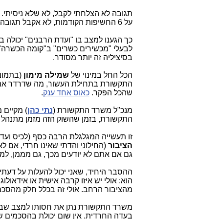
תגובה לא הצלחתי לקבל, לא שלא ניסיתי. 
על 6 החשיפות הקודמות, לא אקבל תגובה גם על חשיפה זו.
כך הגענו למצב בו "ועדת הר
בנים" יכולה 
לבעלי "מכשירים כשרים" ב"קומה הכשרה" 
בסיציליה זה יותר מסודר.
הכל החל במינוי של
שמילה מימון
(בתמונ
התקשורת בתחילת העשור, מה שדרדר את 
שהכל הפקר.
כאוס אחד ענק
.
מנכ"ל משרד התקשורת (
נתי כהן
) מקיים 
התקשורת, בזמן שהשוק הזה מזמן מתנהל
זו תעשייה המגלגלת הרבה כסף (לכיס ועד
הציבור
(החילוני והדתי שאינו חרדי, אם 
גם אם אתם לא יודעים מכך, גם מממן, למש
ההסבר היחיד, שאני יכול להעלות על דעתי
הוא: אולי יש איזו קרבה אישית או אידאול
מהציבור הרחב. אולי זה בכלל חלק מהסכמ
משרד התקשורת נתן את חסותו למצב שבו נ
בעדה החרדית. אין שום יכולת בהסכמים ש