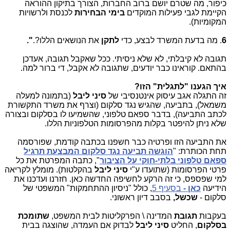
כיפור, מה שטרם יושם ברוב החברות, הצורך בתיקון ההוראה
הקיימת לגבי פעילות המוקדים
בימי הבחירות
לכנסת ולרשויות
המקומיות).
6
. מה בדעת המשרד לבצע, כדי
לתקן
את הנושאים הללו?.
".
תגובה לא קיבלתי, לא שלא ניסיתי. ככל שאקבל תגובה, אעדכן
בהתאם. קוראינו כבר יודעים, שתגובה לא אקבל, די ברור למה.
איך הגענו "לתגלית" הזו?
זה התגלה אגב עיסוק אינטנסיבי של
סיני ליבל
(בתמונה למעלה
משמאל), בתביעה, שהגיש נגד סלקום (וצרף את משרד התקשורת
לכתב התביעה), בדבר ספאם טלפוני, שהשמיעו לו בסלקום ובצורה
שלא ניתן להיפטר בקלות מהפרסומות הטלפוניות הללו.
את התביעה הזו ופרטיה כבר חשפנו בכתבה קודמת, שפורסמה
תחת הכותרת: "
הוגשה תביעה נגד סלקום המבצעת תרגיל
ספאם טלפוני בלתי-חוקי על הציבור
", כתבה המפרטת את כל
פרטי הפרסומות (שתועדו ע"י
סיני ליבל
בהקלטות). מומלץ לקריאה
למי שפספס, כי זה הרקע לחשיפה החדשה כאן. חזרנו ועדכנו את
הידיעה
כאן -
בסעיף 5
, כולל "ניסיון ההתחמקות" המשפטי של
סלקום -
שכשל,
בסבב דיון ראשוני.
בעקבות
תגובת
המדינה \ הפרקליטות לבית המשפט,
שתומכת
בסלקום
, החליט
סיני ליבל
לבדוק אם העמדה, שהוצגה בבית