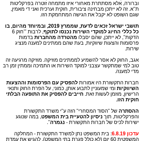
וברורה, אלא מסתתרת מאחורי איזו מתמחה זוטרה בפרקליטות
ת"א. זה לא ייתכן מבחינה ציבורית, חוקית וערכית ואני די מאמין,
שגם השופט לא יקבל את הגישה המתחמקת הזו.
תושבי ישראל זכאים לדעת, שממרץ 2019, ובמיוחד מהיום, בו
כל כללי החיוג למוקדי השירות נכנסו לתוקף
, לרבות "'חוק 6
הדקות", לא ייתכן, שהם יסבלו
מהטרדה מהחברות
בדמות
פרסומות והצעות שיווקיות, בעת שהם ממתינים למענה מנציג
שירות.
אגב, החוק לא אסר להשמיע לממתינים מוזיקה. מוזיקה מרגיעה זה
טוב למי שמתקשר עצבני למוקד השירות או התמיכה וממתין זמן רב
מדי למענה.
חברות התקשורת היו אמורות
להפסיק עם הפרסומות וההצעות
השיווקיות
ומי שמעוניין לתבוע אותן, כמוני, על הפרת החוק ותנאי
הרישיון, מוזמן לעשות זאת.
חייבים להפסיק את התופעה הבלתי
חוקית הזו.
ההסתרה
של "הסוד המסחרי" הזה ע"י משרד התקשורת
והפרקליטות, תוך
ניסיון להטעיית בית המשפט
, במה שנוגע
ישירות לכיס של חברות התקשורת -
נגמרה
".
עדכון 6.8.19
: בית המשפט נתן למשרד התקשורת - המחלקה
המשפטית 60 יום (לא כולל פגרת בתי המשפט), להגיש את עמדת