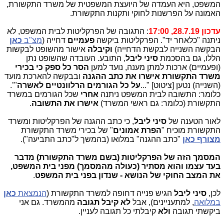
המשפט, היא העמדה של היועצת המשפטית של משרד התקשורת,
האמונה על הפרשנות לחוקי ותקנות התקשורת.
עדכון 28.7.19, 17:00
: התגובה של הפרקליטות לבית המשפט, לא
ניתנה "כלאחר יד". הפרקליטות ביקשה
פעמיים
דחייה (
מצ"ב
כאן
הבקשה השנייה לבקשת הדחייה)
וקיבלה
אישור מהשופט לבקשות
הללו, גם בהסכמת
סיני ליבל
, התובע. העובדה שהשופט נתן
(ופעמיים) ארכות למתן מענה, נועד למען
הסר כל ספק כי בכירי
משרד התקשורת אישרו את כתב ההגנה
ובבקשה להארכת מועד
(השנייה) נטען [ציטוט] "...
על כל הגורמים הרלוונטיים לאשרה
"’.
כלומר: התשובה לבית המשפט ניתנה
אחרי
שכל הגורמים במשרד
התקשורת (כלומר: גם ראשי המשרד)
אישרו את התשובה
.
לאור הטענה של
סיני ליבל
, כי כתב ההגנה של הפרקליטות ומשרד
התקשורת מוכיח "
הפרת אמונים
" של בכירי משרד התקשורת
מצורף כאן
"כתב ההגנה" במלואו (בהמשך ל"כתב התביעה").
המסמך הזה של הפרקליטות (בשם משרד התקשורת) מדבר
בעד עצמו והוא מסתיר (כעולה מהמסמך) מפני בית המשפט,
את המצב החוקי של הנושא - שנדון בפני בית המשפט
.
לכן,
סיני ליבל
הגיש פנייה דחופה למשרד התקשורת (
הנמצאת
כאן
במלואה
, למתעניינים), אבל
לא קיבל תגובה
מהמשרד. גם אני
ביקשתי תגובה
ולא
קיבלתי כל תגובה לעניין.