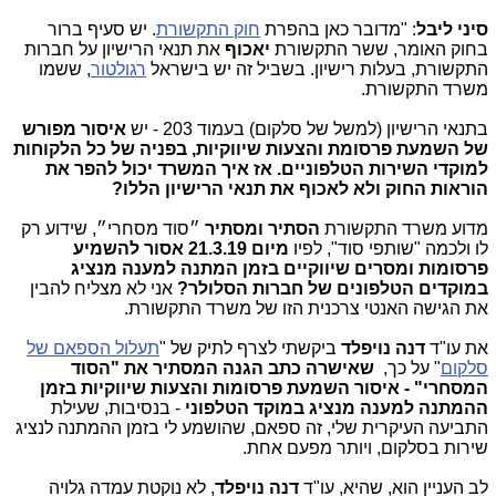
סיני ליבל
: "מדובר כאן בהפרת
חוק התקשורת
. יש סעיף ברור
בחוק האומר, ששר התקשורת
יאכוף
את תנאי הרישיון על חברות
התקשורת, בעלות רישיון. בשביל זה יש בישראל
רגולטור
, ששמו
משרד התקשורת.
בתנאי הרישיון (למשל של סלקום) בעמוד 203 - יש
איסור מפורש
של השמעת פרסומת והצעות שיווקיות, בפניה של כל הלקוחות
למוקדי השירות הטלפוניים.
אז איך המשרד יכול להפר את
הוראות החוק ולא לאכוף את תנאי הרישיון הללו?
מדוע משרד התקשורת
הסתיר ומסתיר
״סוד מסחרי״, שידוע רק
לו ולכמה "שותפי סוד", לפיו
מיום 21.3.19
אסור להשמיע
פרסומות ומסרים שיווקיים בזמן המתנה למענה מנציג
במוקדים הטלפונים של חברות הסלולר?
אני לא מצליח להבין
את הגישה האנטי צרכנית הזו של משרד התקשורת.
את עו"ד
דנה נויפלד
ביקשתי לצרף לתיק של "
תעלול הספאם של
סלקום
" על כך,
שאישרה כתב הגנה המסתיר את "הסוד
המסחרי"
-
איסור השמעת פרסומות והצעות שיווקיות בזמן
ההמתנה למענה מנציג במוקד הטלפוני
- בנסיבות, שעילת
התביעה העיקרית שלי, זה ספאם, שהושמע לי בזמן ההמתנה לנציג
שירות בסלקום, ויותר מפעם אחת.
לב העניין הוא, שהיא, עו"ד
דנה נויפלד
, לא נוקטת עמדה גלויה