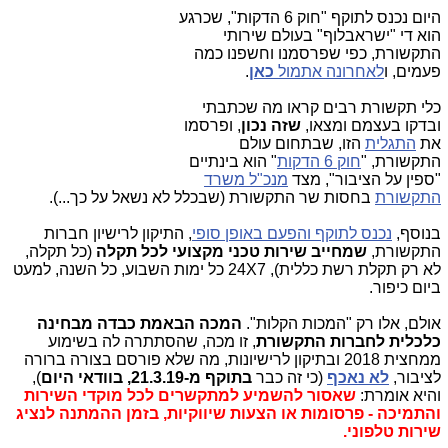
היום נכנס לתוקף "חוק 6 הדקות", שכרגע
הוא די "ישראבלוף" בעולם שירותי
התקשורת, כפי שפרסמנו וחשפנו כמה
פעמים, ו
לאחרונה אתמול
כאן
.
כלי תקשורת רבים קראו מה שכתבתי
ובדקו בעצמם ומצאו,
שזה נכון
, ופרסמו
את
התגלית
הזו, שבתחום עולם
התקשורת, "
חוק 6 הדקות
" הוא בינתיים
"ספין על הציבור", מצד
מנכ"ל משרד
התקשורת
בחסות שר התקשורת (שבכלל לא נשאל על כך...).
בנוסף,
נכנס לתוקף והפעם באופן סופי
, התיקון לרישיון חברות
התקשורת,
שמחייב שירות טכני מקצועי לכל תקלה
(כל תקלה,
לא רק תקלת רשת כללית), 24X7 כל ימות השבוע, כל השנה, למעט
ביום כיפור.
אולם, אלו רק "המכות הקלות".
המכה הבאמת כבדה מבחינה
כלכלית לחברות התקשורת
, זו מכה, שהסתתרה לה בשימוע
ממחצית 2018 ובתיקון לרישיונות, מה שלא פורסם בצורה ברורה
לציבור,
לא נאכף
(כי זה כבר
בתוקף מ-21.3.19, בוודאי היום
),
והיא אומרת:
שאסור להשמיע למתקשרים לכל מוקדי השירות
והתמיכה - פרסומות או הצעות שיווקיות, בזמן ההמתנה לנציג
שירות טלפוני.