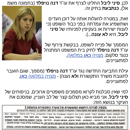
לכן,
סיני ליבל
החליט לצרף את עו"ד
דנה נויפלד
(בתמונה משמ
אל),
כנתבעת
בתיק זה.
זאת, במטרה להעלות אותה על דוכן העדים
ושתשמיע את עמדתה בפני כבוד השופט (כי
לענות ישירות או בעקיפין לפניותיו של
סיני
ליבל
, היא
לא עונה
...).
המסמך של פנייה לשופט, בבקשת צירוף של
עו"ד
דנה נויפלד
לתיק בית המשפט המתנהל
כנגד סלקום,
מצויה
כאן
במלואה
,
למתעניינים.
עילת התביעה החדשה נגד עו"ד
דנה נויפלד
(מסמך, שגם הועבר
לתגובת משרד התקשורת
ולא
נענה) -
מצויה במלואה
כאן
,
למתעניינים.
למי שאין סבלנות לקרוא מסמכים משפטיים ארוכים, בניסוחים של
סיני ליבל
, אני מביא כאן תצלום קצר של לב העניין, שמסכם את
העיקר בנושא הזה: