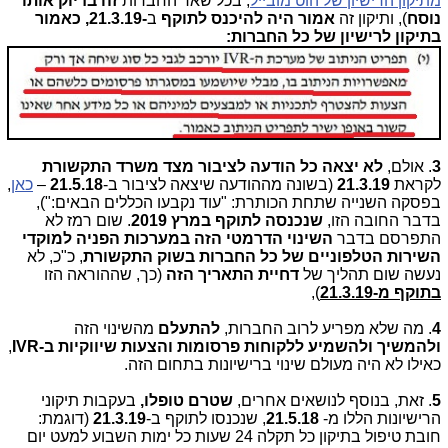
מתיקון הרישיון של הוט מובייל
, בכל שאר החברות
זה בדיוק אותו
נוסח
), ותיקון זה
אמור היה להיכנס לתוקף
ב
-21.3.19, כאמור
בתיקון לרישיון של כל החברות:
3
. אולם,
לא יצאה כל הודעה לציבור מצד משרד התקשורת
לקראת
21.3.19
(בשונה מההודעה שיצאה לציבור ב-
21.5.18
–
כאן
,
בפסקה השנייה שתחת הכותרת: "עוד נקבעו הכללים הבאים:"),
בדבר החובה הזו,
שנכנסה לתוקף במרץ 2019
. שום רמז לא
התפרסם בדבר
השינוי הדרמטי הזה במערכות הפניה למוקדי
השירות הטלפוניים של כל החברות בשוק התקשורת
, כ"כ, לא
נעשה שום תהליך של
דחיית התאריך הזה
(כך, שההוראה הזו
בתוקף
מ-21.3.19
),
4
. מה שלא מפריע לרוב החברות,
להתעלם
מהשינוי הזה
ולהמשיך
ולהשמיע ללקוחות פרסומות והצעות שיווקיות ב-
IVR
,
כאילו לא היה מעולם שינוי ברישיונות בתחום הזה.
5
. זאת, בנוסף לנושאים אחרים,
שטרם טופלו,
בעקבות תיקוני
הרישיונות הללו מ-
21.5.18
, שנכנסו לתוקף ב-
21.3.19
(דוגמת:
חובת טיפול בתיקון כל תקלה 24 שעות כל ימות השבוע למעט יום