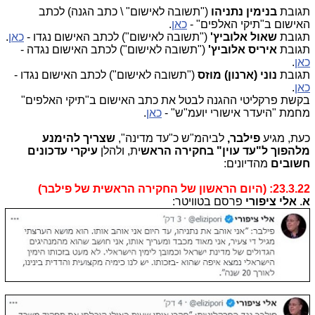
תגובת
בנימין נתניהו
("תשובה לאישום" \ כתב הגנה) לכתב
האישום ב"תיקי האלפים" -
כאן
.
תגובת
שאול אלוביץ'
("תשובה לאישום") לכתב האישום נגדו -
כאן
.
תגובת
איריס אלוביץ'
("תשובה לאישום") לכתב האישום נגדה -
כאן
.
תגובת
נוני (ארנון) מוזס
("תשובה לאישום") לכתב האישום נגדו -
כאן
.
בקשת פרקליטי ההגנה לבטל את כתב האישום ב"תיקי האלפים"
מחמת "היעדר אישורי יועמ"ש" -
כאן
.
כעת, מגיע
פילבר,
לביהמ"ש כ"עד מדינה",
שצריך להימנע
מלהפוך ל"עד עוין" בחקירה הראש
ית, ולהלן
עיקרי עדכונים
חשובים
מהדיונים:
23.3.22: (היום הראשון של החקירה הראשית של פילבר)
א
.
אלי ציפורי
פרסם בטוויטר: