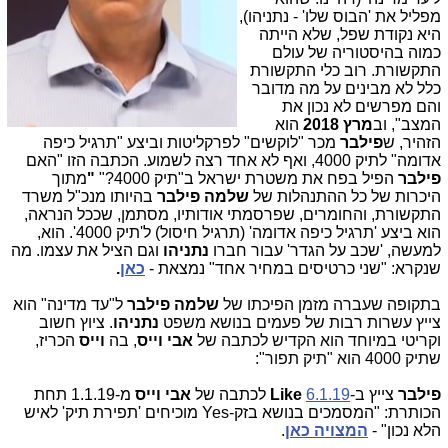
מפליל את 'הבוס שלו' - נתניהו),
היא נקודת שפל, שלא הייתה
כמוה בהיסטוריה של עולם
התקשורת. רוב כלי התקשורת
כלל לא מבינים על מה מדובר
והם מפרשים לא נכון את
המצב"
,
וב
מרץ 2018
הוא
הזהיר, ש
פילבר
מכר "לוקשים" לפרקליטות וביצע "תרגיל כיפה
אדומה" לתיק 4000, ואף לא אחד רצה לשמוע.
הכתבה הזו "האם
פילבר
הפיל בפח את משטרת ישראל ב"תיק 4000
"?
"
מתוך
היכרות של כל ההתנהלות של
שלמה פילבר
בהיותו מנכ"ל משרד
התקשורת, והחומרים, שפרסמתי אודותיו, מסתמן, שככל הנראה,
הוא ביצע 'תרגיל כיפה אדומה' (תרגיל חיסול) ל'תיק 4000'. הוא,
למעשה, 'שכב על הגדר' עבור חברו
נתניהו
וגם הציל את עצמו. מה
שנקרא: "שני כרטיסים במחיר אחד
"
נמצאת
-
כאן
. 
בתקופה שעברה מזמן הפיכתו של 
שלמה פילבר 
ל"עד מדינה" הוא 
צייץ עשרות רבות של פעמים בנושא משפט 
נתניהו
. ציוץ חשוב 
וקריטי במיוחד הוא הקדיש לכתבה של 
אבי וייס
, בה 
וייס
 הכריז, 
שתיק 4000 הוא "תיק תפור":
פילבר
צייץ ב-
6.1.19
Like
לכתבה של
אבי וייס
מ-1.1.19 תחת
הכותרת: "המסמכים בנושא בזק-
Yes
מוכיחים 'תפירת תיק' לאיש
הלא נכון" -
המצויה כאן
.