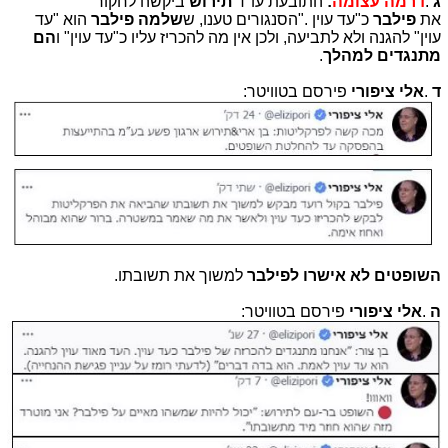
ג
.
דרמה עצומה
:
התובעת עו"ד
תירוש
ביקשה לחקור
את
פילבר
כ"עד עוין
".
הסנגורים טענו, ש
שלמה פילבר
הוא "עד
עוין" להגנה ולא לתביעה, ולכן אין מה להכריז עליו כ"עד עוין" ו
הם
מתנגדים למהלך
.
ד
.
אלי ציפורי
פירסם בטוויטר
:
השופטים לא אישרו לפילבר
למשוך את תשובתו
.
ה
.
אלי ציפורי
פירסם בטוויטר
: