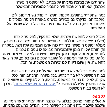
שהחתים את
בנימין נתניהו
על מכתב (לא "טופס חופשה",
מכתב!), שאותו הוא אמור היה להעביר למזכירות הממשלה.
כמה שחפרתי בחוקים, תקנות, תקש"יר, נוהל נש"מ למנכ"לים
ומוקבליהם, בדקתי עם בכירים בנש"מ באותה תקופה, מנכ"לים
מאותה תקופה, מנהלי כ"א מאותה עת ועוד: כולם -
לא שמעו על
נוהל כזה
.
מנכ"ל היוצא לחופשה שנתית, שלא בתפקיד, לתקופה קצרה
(
פילבר
יצא עם אשתו ללונדון לחופשה של פחות משבוע) - הוא רק
ממלא "טופס חופשה" ביחידת כוח אדם והממונה עליו (שר, במקרה
זה) חותם על זה בזמן שהמזכירות מביאה לו טפסים טכניים
לחתימתו, אחת לתקופת זמן. אין שום חשיבות למועד מילוי וחתימה
על הטופס, כל עוד הממונה על העובד הסכים (גם בע"פ), על היציאה
לחופשה.
אין שום דיווח למזכירות הממשלה
. זה הכל.
למה היה צורך להמציא סיפור כזה הזוי על ידו, בעדות בשבועה
בבית המשפט? לא ברור כרגע. בכל מקרה, המכתב הזה, ככל
שקיים, לא קיים כמוצג במשפט. כנראה, הוא לא קיים, או שהוא קיים
אבל התאריך עליו לא מתאים ל"
פגישת ההנחיה שלא הייתה
" - ולכן
לא הוגש בבית המשפט.
:
24.3.22
א
.
אלי ציפורי
פרסם בבלוג שלו כתבה תחת הכותרת: עד המדינה
שלמה פילבר
עלה אתמול לראשונה לדוכן העדים במשפט
נתניהו
,