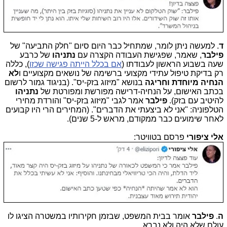
ד
. למעשה ניתן לומר, שמתחיל כבר היום סיום "חלק התביעה" של
פילבר
, שאמר, שפגישת העבודה הקצרה עם
נתניהו
של כרבע
שעה בשבוע הראשון לעבודתו (
אם בכלל הייתה פגישה שכזו
), כללה
רק בדיקת טיפול עתידי מקצועי ברשימה של נושאים מקצועיים ו
לא
הנחיה מיוחדת וחריגה
בנושא "מיזוג בזק-יס". (בניגוד גמור לרשום
בכתב האישום, על הנחיה-דרישה מפורשת ומפורטת של
נתניהו
להיטיב עם בזק).
פילבר
אמר לגבי "מיזוג בזק-יס" והורדת מחירי
הטלפוניה: "אני לא ביצעתי את הדברים". (המחירים הרי היו קבועים
לאחר שימועים כבר ממקודם, מראש ל-5 שנים).
אלי ציפורי
פרסם בטוויטר:
ה
.
פילבר
אומר בבית המשפט, שבזמן חקירותיו במשטרה הציגו לו
עולם שלא היה ולא נברא.