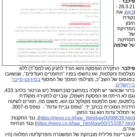
פילבר
-
28.3.21 -
(
כאן
), את
נקודת
הזמן
המדויקת
של
הסחיטה
של
שלמה
פילבר.
החקירה הופסקה והוא הורד לחניון (או לממ"ד) ללא
מצלמות והקלטות, ואז נחשפו בפניו "החומרים העודפים", שנשאבו
בפגסוס של השב"כ, מצילומי המסך של המסוף
בסיגינט-סייבר
בירושלים
.
ברור שכאשר יש תקלה במחשבים\בחשמל (יש גנרטור בלהב 433,
וגם לא הייתה אז הפסקת חשמל), עוברים לחקירה מוקלדת
בלפטופ, ואם הלפטופ מקולקל גם הוא, משום מה, חוזרים לשיטה
הידנית המוכרת בכתב יד: "טופס גביית עדות" - טופס מ-3007.
אי תמלול עדות הוא נגד החוק:
(
https://nevo.co.il/law_html/law00/98639.htm
), נגד התקנות:
(
https://nevo.co.il/law_html/law00/153387.htm
) ונגד הנחיות
אח"ם.
זו עבריינות פלילית מובהקת של המשטרה והפרקליטה המלווה (היו