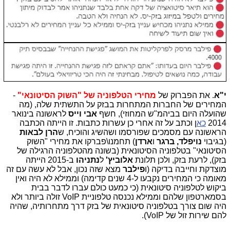
י"א
.
את הפברוק של 
מחירי הטלפוניה של "השוק הסיטונאי"
 - 
המחירים של החברות המתחרות בבזק על התשתית שלה, (מה 
שהועלה היום בביהמ"ש המחוזי), חשף 
אבי וייס
 לראשונה בינואר 
2014 
כא
ן וכתב על זה אחרי כן עשרות כתבות. זו הייתה הכתבה 
הראשונה עם מסמכים שפורסמו ושהשיג והוכיח, ש
הרן לבאות
(בגיבוי 
נויפלד, ברגר 
ו
ארדן
) תחמנו\פברקו את מחירי "השוק 
הסיטונאי" בטלפוניה הסיטונאית (בשונה מהטלפוניה הרגילה של 
בזק), לרעת בזק, ולכן תלונת 
אלוביץ' 
ל
נתניהו
 ב-2015 הייתה 
מוצדקת וחייבה בדיקה (ו
פילבר 
מצא שזה נכון, אבל לא עשה עם זה 
מאומה כי המחירים נקבעו ל-4 שנים קדימה) וממילא לא היה ואין 
ביקוש לטלפוניה סיטונאית (כי כמעט כולם עברו לדבר בבית 
בסמארטפון שלהם וממילא נכנסה טלפוניית VoIP זולה ביותר ולא 
היה שום צורך בטלפוניה סיטונאית של בזק דרך מתחרותיה, שהיה 
להם שירות זול של VoIP).