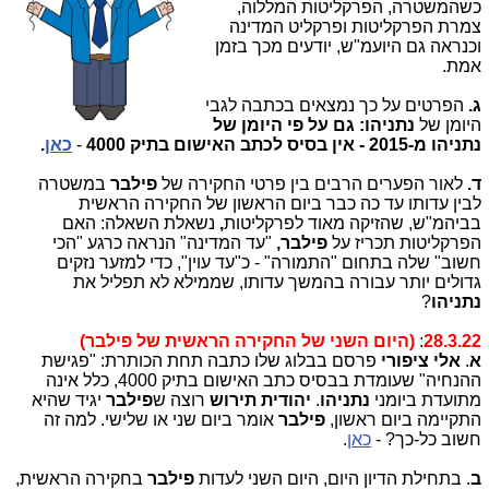
כשהמשטרה, הפרקליטות המללוה,
צמרת הפרקליטות ופרקליט המדינה
וכנראה גם היועמ"ש, יודעים מכך בזמן
אמת.
ג.
הפרטים על כך נמצאים בכתבה לגבי
היומן של
נתניהו: גם על פי היומן של
נתניהו מ-2015 - אין בסיס לכתב האישום בתיק 4000
-
כאן
.
ד.
לאור הפערים הרבים בין פרטי החקירה של
פילבר
במשטרה
לבין עדותו עד כה כבר ביום הראשון של החקירה הראשית
בביהמ"ש,
שהזיקה מאוד לפרקליטות
,
נשאלת השאלה: האם
הפרקליטות תכריז על
פילבר,
"עד המדינה" הנראה כרגע "הכי
חשוב" שלה
בתחום "התמורה" - כ"עד עוין", כדי למזער נזקים
גדולים יותר עבורה בהמשך עדותו, שממילא לא תפליל את
נתניהו
?
28.3.22
:
(היום השני של החקירה הראשית של פילבר)
א
.
אלי ציפורי
פרסם בבלוג שלו כתבה תחת הכותרת:
"
פגישת
ההנחיה" שעומדת בבסיס כתב האישום בתיק 4000, כלל אינה
מתועדת ביומני
נתניהו
.
יהודית תירוש
רוצה ש
פילבר
יגיד שהיא
התקיימה ביום ראשון,
פילבר
אומר ביום שני או שלישי. למה זה
חשוב כל-כך? -
כאן
.
ב
. בתחילת הדיון היום, היום השני לעדות
פילבר
בחקירה הראשית,