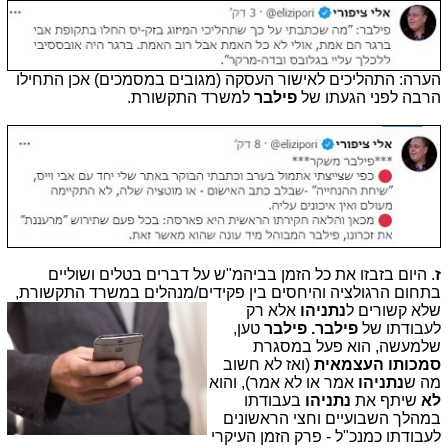
הערה: התהליכים לאישור העסקה (מגובים במסמכים) אכן התחילו
הרבה לפני הגעתו של
פילבר
למשרד התקשורת.
ז
. היום בזבזו את כל הזמן בביהמ"ש על דברים בטלים ושוליים
בתחום הרגולציה והיחסים בין פקידים/מנהלים במשרד התקשורת,
שלא קשורים ל
נתניהו
אלא רק
לעבודתו של
פילבר.
פילבר
טען,
שלמעשה, הוא פעל במסגרת
סמכותו העצמאית
(ואז לא חשוב
מה ש
נתניהו
אמר או לא אמר), והוא
לא
שיתף את
נתניהו
בעבודתו
במהלך השבועיים וחצי הראשונים
לעבודתו כמנכ"ל - פרק הזמן העיקרי