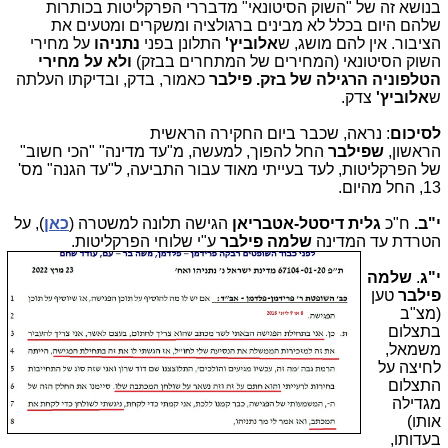
בנושא זה של "השוק הסיטונאי" מדבררי הפרקליטות בכותרות 
שלהם היום בכלל לא מבינים ברגולציה ומשקרים ומטעים את 
הציבור. אין להם מושג, ש
אלוביץ'
 התלונן בפני 
נתניהו 
על מחירי 
השוק הסיטונאי (המחירים של המתחרים בבזק) 
ולא על מחירי 
הטלפוניה הרגילה של בזק.
פילבר 
כאמור, בדק, ובדיקתו העלתה 
ש
אלוביץ' 
צדק.
לסיכום
: נראה, שכבר ביום החקירה הראשית
הראשון,
שפילבר
החל להפוך, למעשה, מ"עד מדינה" "הכי חשוב"
של הפרקליטות, לעד בעייתי מאוד עבור התביעה, ל"עד הגנה" מס'
13, החל מהיום.
י"ב.
ח"כ
גלית דיסטל-אטבריאן
הגישה תלונה למשטרה (
כאן
), על
הטרדת עד המדינה
שלמה פילבר
ע"י שלוחי הפרקליטות.
י"ג
.
שלמה
פילבר
טען
(מצ"ב
בתצלום
משמאל,
לחיצה על
התצלום
מגדילה
אותו)
בעדותו,