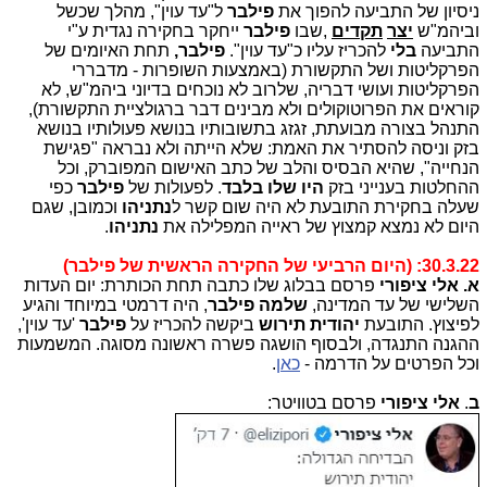
ניסיון של התביעה להפוך את
פילבר
ל"עד עוין", מהלך שכשל
וביהמ"ש
יצר
תקדים
,
שבו
פילבר
ייחקר בחקירה נגדית ע"י
התביעה
בלי
להכריז עליו כ"עד עוין".
פילבר,
תחת האיומים של
הפרקליטות ושל התקשורת (באמצעות השופרות - מדבררי
הפרקליטות ועושי דבריה, שלרוב לא נוכחים בדיוני ביהמ"ש, לא
קוראים את הפרוטוקולים ולא מבינים דבר ברגולציית התקשורת),
התנהל בצורה מבועתת, זגזג בתשובותיו בנושא פעולותיו בנושא
בזק וניסה להסתיר את האמת: שלא הייתה ולא נבראה "פגישת
הנחייה", שהיא הבסיס והלב של כתב האישום המפוברק, וכל
ההחלטות בענייני בזק
היו שלו בלבד
.
לפעולות של
פילבר
כפי
שעלה בחקירת התובעת לא היה שום קשר ל
נתניהו
וכמובן, שגם
היום לא נמצא קמצוץ של ראייה המפלילה את
נתניהו
.
30.3.22: (היום הרביעי של החקירה הראשית של פילבר)
א.
אלי ציפורי
פרסם בבלוג שלו כתבה תחת הכותרת:
יום העדות
השלישי של עד המדינה,
שלמה פילבר
, היה דרמטי במיוחד והגיע
לפיצוץ. התובעת
יהודית תירוש
ביקשה להכריז על
פילבר
'עד עוין',
ההגנה התנגדה, ולבסוף הושגה פשרה ראשונה מסוגה. המשמעות
וכל הפרטים על הדרמה -
כאן
.
ב
.
אלי ציפורי
פרסם בטוויטר: