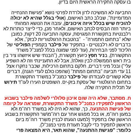
בו עסקה החקירה הראשית היום בדיון.
התביעה לא המשיכה לדון ולרדת לפרטי נושא "פגישת ההנחייה
המדומיינת", שבלב כתב האישום, (
אולי בגלל שהיא לא יכולה
להוכיח שיש בכלל איזה איכונים
), עזבה את הנושא המהותי
ביותר הזה הבסיס לכתב האישום, ולאחר מכן, כדי לייצר כותרות לא
רלבנטיות בתקשורת המגויסת, עסקה התביעה 20 דקות, כמובן
שלא "בתחום התמורה" - "בהטבות הרגולטוריות לבזק", אלא
בדברים לא רלבנטיים - בתפקיד של
פילבר
בקמפיין
הפוליטי
של
הליכוד לפני הבחירות, (עוד לפני שמונה בכלל למנכ"ל משרד
התקשורת), ב
ניר חפץ
כיועץ תקשורת, ("הבנתי שיש איזשהו ציר בין
בית ראש הממשלה לבין וואלה!, אבל לא התעניינתי וזה לא השפיע
עלי") ובכל מיני דברים, חלקם בתחום הרכילות, שכבר נחקרו אצל
11 עדי תביעה "בתחום המתת" (שהפכו כולם לעדי הגנה), דברים
שלא קשורים לעבודתו של
פילבר
כמנכ"ל במשרד התקשורת
בתחום הרגולטורי של עסקת בזק-יס. השופטים העירו לעו"ד
תירוש
על תכלית החקירה שלה.
ח.
מסתבר, שלא היה שום איכון סלולרי לשלמה פילבר בשבוע
הראשון לתפקידו כמנכ"ל משרד התקשורת, שמראה על קיומה
של פגישת ההתנעה
. כך, שהוא לא היה לא במשרד רוה"מ ולא
במעון רוה"מ, או בכל מפגש אחר עם רוה"מ\שר התקשורת בשבוע
הראשון שלו בתפקיד (למעט הגעתו לבניין משרד רוה"מ ביום
הראשון לתפקיד כדי לקבל תעודת מינוי כמנכ"ל).
כלומר: "פגישת ההתנעה", שהוא תאר, היא המצאה פרי