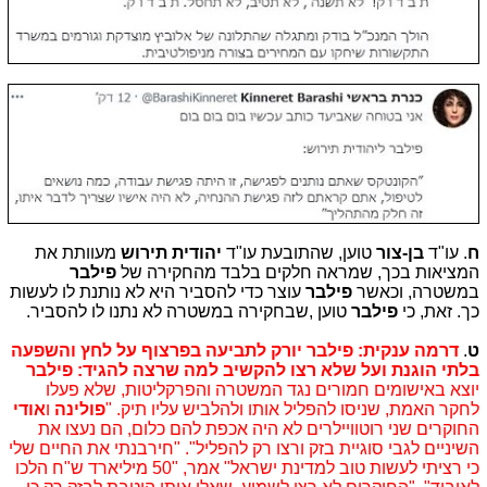
ח
. עו"ד
בן-צור
טוען, שהתובעת עו"ד
יהודית תירוש
מעוותת את
המציאות בכך, שמראה חלקים בלבד מהחקירה של
פילבר
במשטרה, וכאשר
פילבר
עוצר כדי להסביר היא לא נותנת לו לעשות
כך. זאת, כי
פילבר
טוען ,שבחקירה במשטרה לא נתנו לו להסביר.
ט
.
דרמה ענקית: פילבר יורק לתביעה בפרצוף על לחץ והשפעה
בלתי הוגנת ועל שלא רצו להקשיב למה שרצה להגיד: פילבר
יוצא באישומים חמורים נגד המשטרה והפרקליטות, שלא פעלו
לחקר האמת, שניסו להפליל אותו ולהלביש עליו תיק. "
פולינה
 ו
אודי 
החוקרים שני רוטוויילרים לא היה אכפת להם כלום, הם נעצו את 
השיניים לגבי סוגיית בזק ורצו רק להפליל". 
"חירבנתי את החיים שלי
כי רציתי לעשות טוב למדינת ישראל" אמר, "50 מיליארד ש"ח הלכו