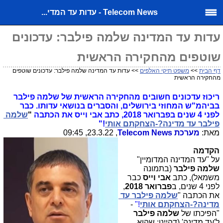
Telecom News - עדות עד המדי...
עדות עד המדינה שלמה פילבר: עדכונים
שוטפים מהחקירה הראשית
דף הבית
>>
משפט תיקי האלפים
>> עדות עד המדינה שלמה פילבר: עדכונים שוטפים
מהחקירה הראשית
ריכוז עדכונים חשובים מהחקירה הראשית של שלמה פילבר
בביהמ"ש המחוזי בירושלים, והסברים בנושאי עדותו.
כבר 
לפני 4 שנים בפברואר 2018, כתב אבי וייס את הכתבה
 "
שלמה 
פילבר עד מדינה?-הצחקתם אותי
!"
מאת:
מערכת
Telecom News
, 23.3.22, 09:45
הקדמה
על "עד המדינה המדומיין" 
שלמה פילבר 
(בתמונה 
משמאל), כתב 
אבי וייס 
כבר 
לפני 4 שנים, ב
פברואר 2018
, 
את הכתבה "
שלמה פילבר
עד 
מדינה?-הצחקתם אותי
!"
- 
"
הפיכתו של
שלמה פילבר
ל'עד מדינה' (דהיינו: שהוא