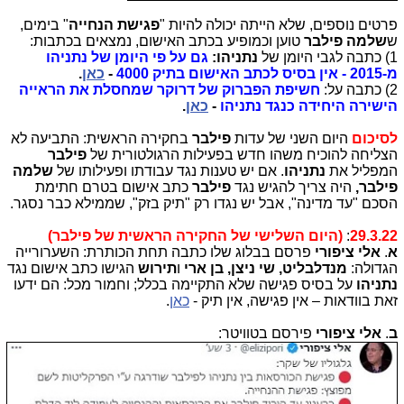
פרטים נוספים, שלא הייתה יכולה להיות "
פגישת הנחייה
" בימים,
ש
שלמה פילבר
טוען וכמופיע בכתב האישום, נמצאים בכתבות:
1) כתבה לגבי היומן של
נתניהו:
גם על פי היומן של נתניהו
מ-2015 - אין בסיס לכתב האישום בתיק 4000
-
כאן
.
2) כתבה על:
חשיפת הפברוק של דרוקר שמחסלת את הראייה
הישירה היחידה כנגד נתניהו
-
כאן
.
לסיכום
היום השני של עדות
פילבר
בחקירה הראשית: התביעה לא
הצליחה להוכיח משהו חדש בפעילות הרגולטורית של
פילבר
המפליל את
נתניהו
. אם יש טענות נגד עבודתו ופעילותו של
שלמה
פילבר,
היה צריך להגיש נגד
פילבר
כתב אישום בטרם חתימת
הסכם "עד מדינה", אבל יש נגדו רק "תיק בזק", שממילא כבר נסגר.
29.3.22
:
(היום השלישי של החקירה הראשית של פילבר)
א
.
אלי ציפורי
פרסם בבלוג שלו כתבה תחת הכותרת:
השערורייה
הגדולה:
מנדלבליט, שי ניצן, בן ארי
ו
תירוש
הגישו כתב אישום נגד
נתניהו
על בסיס פגישה שלא התקיימה בכלל; וחמור מכל: הם ידעו
זאת בוודאות – אין פגישה, אין תיק -
כאן
.
ב
.
אלי ציפורי
פירסם בטוויטר: