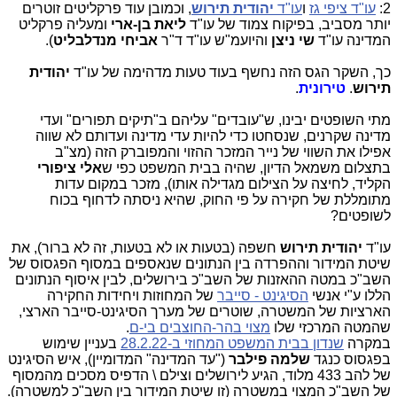
2:
עו"ד ציפי גז
ו
עו"ד
יהודית תירוש
, וכמובן עוד פרקליטים זוטרים
יותר מסביב, בפיקוח צמוד של עו"ד
ליאת בן-ארי
ומעליה פרקליט
המדינה עו"ד
שי ניצן
והיועמ"ש עו"ד ד"ר
אביחי מנדלבליט
).
כך, השקר הגס הזה נחשף בעוד טעות מדהימה של עו"ד
יהודית
תירוש
.
טירונית
.
מתי השופטים יבינו, ש"עובדים" עליהם ב"תיקים תפורים" ועדי
מדינה שקרנים, שנסחטו כדי להיות עדי מדינה ועדותם לא שווה
אפילו את השווי של נייר המזכר ההזוי והמפוברק הזה (מצ"ב
בתצלום משמאל הדיון, שהיה בבית המשפט כפי ש
אלי ציפורי
הקליד, לחיצה על הצילום מגדילה אותו), מזכר במקום עדות
מתומללת של חקירה על פי החוק, שהיא ניסתה לדחוף בכוח
לשופטים?
עו"ד
יהודית תירוש
חשפה (בטעות או לא בטעות, זה לא ברור), את
שיטת המידור וההפרדה בין הנתונים שנאספים במסוף הפגסוס של
השב"כ במטה ההאזנות של השב"כ בירושלים, לבין איסוף הנתונים
הללו ע"י אנשי
הסיגינט - סייבר
של המחוזות ויחידות החקירה
הארציות של המשטרה, שוטרים של מערך הסיגינט-סייבר הארצי,
שהמטה המרכזי שלו
מצוי בהר-החוצבים בי-ם
.
במקרה
שנדון בבית המשפט המחוזי ב-28.2.22
בעניין שימוש
בפגסוס כנגד
שלמה פילבר
("עד המדינה" המדומיין), איש הסיגינט
של להב 433 מלוד, הגיע לירושלים וצילם \ הדפיס מסכים מהמסוף
של השב"כ המצוי במשטרה (זו שיטת המידור בין השב"כ למשטרה).