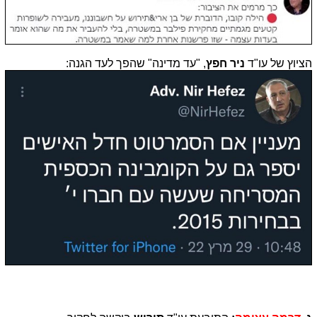
הציוץ של עו"ד
ניר חפץ
, "עד מדינה" שהפך לעד הגנה: