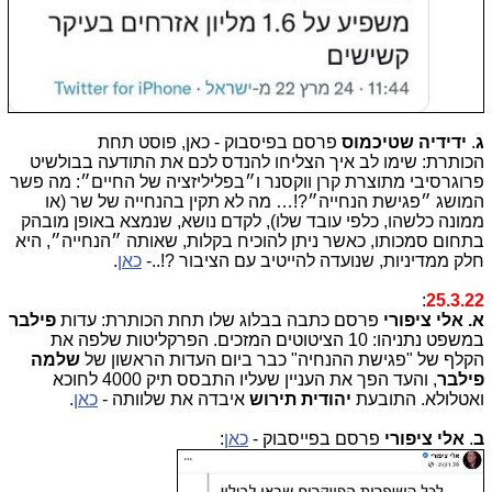
ג
.
ידידיה שטיכמוס
פרסם בפיסבוק - כאן, פוסט תחת
הכותרת:
שימו לב איך הצליחו להנדס לכם את התודעה בבולשיט 
פרוגרסיבי מתוצרת קרן ווקסנר ו״בפליליזציה של החיים״: 
מה פשר 
המושג ״פגישת הנחייה״?!… מה לא תקין בהנחייה של שר (או 
ממונה כלשהו, כלפי עובד שלו), לקדם נושא, שנמצא באופן מובהק 
בתחום סמכותו, כאשר ניתן להוכיח בקלות, שאותה ״הנחייה״, היא 
חלק ממדיניות, שנועדה להייטיב עם הציבור ?!..- 
כאן
.
:
25.3.22
א.
אלי ציפורי
פרסם כתבה בבלוג שלו תחת הכותרת: עדות
פילבר
במשפט נתניהו: 10 הציטוטים המזכים.
הפרקליטות שלפה את
הקלף של "פגישת ההנחיה" כבר ביום העדות הראשון של
שלמה
פילבר
, והעד הפך את העניין שעליו התבסס תיק 4000 לחוכא
ואטלולא. התובעת
יהודית תירוש
איבדה את שלוותה -
כאן
.
ב
.
אלי ציפורי
פרסם בפייסבוק -
כאן
: