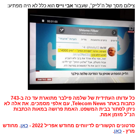
צילום מסך של ה"לייק", שעבור 
אבי וייס
 הוא כלל לא היה מפתיע:
כל עדותו העתידית של שלמה פילבר מתוארת עד כה ב-743
כתבות באתר Telecom News, עם אלפי מסמכים. את אלה לא
ניתן לסתור בבית המשפט. האמת פרושה במאות הכתבות
הנ"ל מזמן אמת.
סרטונים הקשורים לדיווחים מחודש אפריל 2022 -
כאן
. מחודש
מרץ -
כאן
.