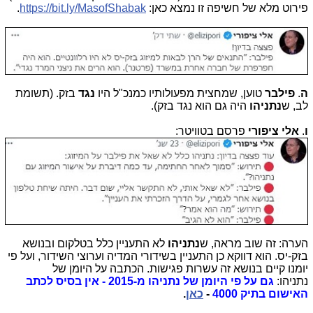
פירוט מלא של חשיפה זו נמצא כאן:
https://bit.ly/MasofShabak
.
ה
.
פילבר
טוען, שמחצית מפעולותיו כמנכ"ל היו
נגד
בזק. (תשומת
לב, ש
נתניהו
היה גם הוא נגד בזק).
ו
.
אלי ציפורי
פרסם בטוויטר:
הערה: זה שוב מראה, ש
נתניהו
לא התעניין כלל בטלקום ובנושא
בזק-יס. הוא דווקא כן התעניין בשידורי המדיה וערוצי השידור, ועל פי
יומנו קיים בנושא זה עשרות פגישות. הכתבה על היומן של
נתניהו:
גם על פי היומן של נתניהו מ-2015 - אין בסיס לכתב
האישום בתיק 4000
-
כאן
.