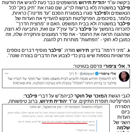
ביקשה עו"ד
יהודית תירוש
מהשופטים כבר כעת להגיש את הודעות
פילבר
במשטרה (לא ברשות לני"ע, שם סגרו את "תיק בזק" לכל
הנאשמים ול
פילבר
סגרו במסגרת הסכם "עד מדינה") כראיות,
כלומר, בסיכומים, הפרקליטות תבקש להעדיף את העדות של
פילבר
במשטרה ולא בבית המשפט
.
האם זו "מחצית הדרך"
להכרזה בהמשך על
פילבר
כ"עד עוין"? עם זאת, התביעה לא רוצה,
שההגנה תראה את החומר - את סדר המוצגים והחקירה שלה, וזה
כמובן לא חוקי - "הפתעות" מותרות רק להגנה.
ג
. "מיני דרמה" בדיון:
תירוש
מודה: "
פילבר
מוסיף דברים נוספים
ופרשנויות נוספות שיש בהן כדי לצבוע את הדברים בצורה שונה
"
.
ד
.
אלי ציפורי
פרסם בטוויטר:
לגבי הגשת
המזכר של חוקר
לביהמ"ש על דברי
פילבר
:
הפרקליטה תופרת התיקים. עו"
ד
יהודית תירוש
, ברוב טיפשותה,
הסגירה
ביום
העדות
השני של
שלמה