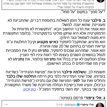
*"על סמך" במקום "על סמל".
ב
.
פילבר
עונה כל הזמן לשאלות בתוספת דברים, שהתביעה לא
מעוניינת, שהוא יענה. למשל:
הוא
אומר את הדבר החשוב הבא: "התקשורת לא מדווחת על
הדמוקרטיה אלא היא שחקן פוליטי בדמוקרטיה". (כלומר התקשורת
היא מוטה לשמאל ונגד הימין).
הוא מדגיש, שהתקבל לתפקיד
כאיש מקצוע
וקיבל החלטות ע"ס
קריאת חומרים בתחום של 20 שנה אחורה.
הוא אומר, שמהרגע שנכנס לתפקיד,
נתניהו
נתן לו את הסמכויות
לטפל בנושאים השונים בעצמו לפי ראות עיניו לפי העניין.
עולם הטלקום לא עניין בכלל את
נתניהו
! (כלומר, את
נתניהו
לא
עניין מה שמייחסים לו בכתב האישום).
תשומת לב, ש
שלמה פילבר
הרס את "פגישת ההנחייה" כשדיווח
בעדותו, שכל שינוי המדיניות כלפי בזק הייתה
החלטה שלו בלבד
והחליט זאת עוד
לפני
הפגישה שלו עם נתניהו ("פגישת ההנחייה"
כביכול), והציג זאת בישיבת הנהלה מורחבת של משרד התקשורת,
ביום שני בבוקר, יומו השני בתפקיד המנכ"ל -
כאן
ו
כאן
.
ג
.
אלי ציפורי
פרסם בטוויטר: