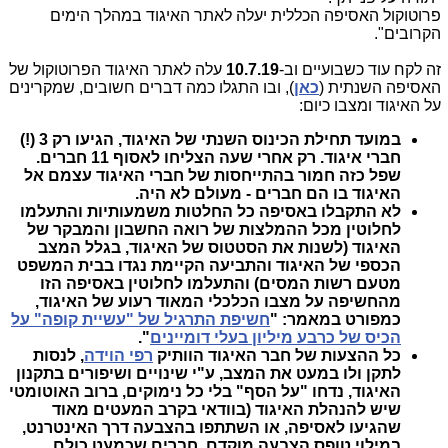
פרוטוקול האסיפה הכללית יעלה לאתר האיגוד במהלך הימים
הקרובים".
זה לקח עוד כשבועיים וב-
10.7.19
עלה לאתר האיגוד הפרוטוקול של
האסיפה השנתית (
כאן
), ובו התגלו כמה דברים חשובים, שמקרינים
על האיגוד ומצבו כיום:
במועד תחילת הכינוס השנתי של האיגוד,
הגיעו רק 3 (!)
חברי איגוד. רק אחרי שעה הצליחו לאסוף 11 חברים.
שפל כזה חמור בהתייחסות של חברי האיגוד עצמם אל
האיגוד בו הם חברים - מעולם לא היה.
לא התקבלו באסיפה כל החלטות משמעותיות והתעלמו
לחלוטין מכל ההמלצות של רואה החשבון והמבקר של
האיגוד (לשנות את הסטטוס של האיגוד, בגלל המצב
הכספי של האיגוד והתביעה הקיימת נגדו בבית המשפט
מטעם רשות המסים) והתעלמו לחלוטין באסיפה הזו
מהחשיפה על מצבו הכלכלי המאוד רעוע של האיגוד,
כמפורט במאמר: "
חשיפת התרגיל של "עשיית קופה" על
הכיס של כרבע מיליון בעלי דומיינים
".
כל ההצעות של חבר האיגוד הוותיק
רפי הוידה
, לנסות
לתקן ולו במעט את המצב, ע"י שינויים ושיפורים בתקנון
האיגוד, נדחו "על הסף" בלי כל נימוקים, ברוב האוטומטי
שיש להנהלת האיגוד (בוודאי בקרב המעטים מאוד
שהגיעו לאסיפה, או השתתפו בהצבעה דרך האינטרנט,
במילוי טופס הצבעה מוקדם, חברים שכמעט כולם