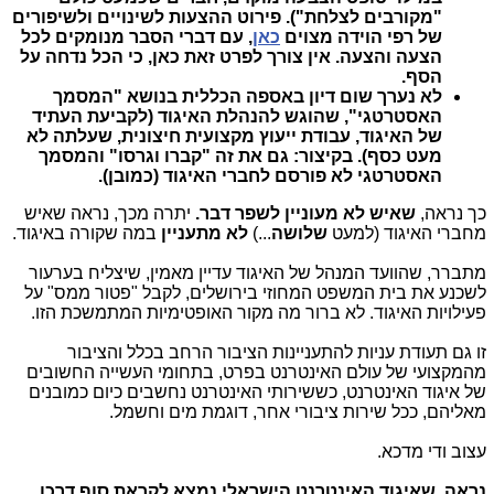
"מקורבים לצלחת"). פירוט ההצעות לשינויים ולשיפורים
של רפי הוידה מצוים
כאן
, עם דברי הסבר מנומקים לכל
הצעה והצעה. אין צורך לפרט זאת כאן, כי הכל נדחה על
הסף.
לא נערך שום דיון באספה הכללית בנושא "המסמך
האסטרטגי", שהוגש להנהלת האיגוד (לקביעת העתיד
של האיגוד, עבודת ייעוץ מקצועית חיצונית, שעלתה לא
מעט כסף). בקיצור: גם את זה "קברו וגרסו" והמסמך
האסטרטגי לא פורסם לחברי האיגוד (כמובן).
כך נראה,
שאיש לא מעוניין לשפר דבר.
יתרה מכך, נראה שאיש
מחברי האיגוד (למעט
שלושה
...)
לא מתעניין
במה שקורה באיגוד.
מתברר, שהוועד המנהל של האיגוד עדיין מאמין, שיצליח בערעור
לשכנע את בית המשפט המחוזי בירושלים, לקבל "פטור ממס" על
פעילויות האיגוד. לא ברור מה מקור האופטימיות המתמשכת הזו.
זו גם תעודת עניות להתעניינות הציבור הרחב בכלל והציבור
מהמקצועי של עולם האינטרנט בפרט, בתחומי העשייה החשובים
של איגוד האינטרנט, כששירותי האינטרנט נחשבים כיום כמובנים
מאליהם, ככל שירות ציבורי אחר, דוגמת מים וחשמל.
עצוב ודי מדכא.
נראה, שאיגוד האינטרנט הישראלי נמצא לקראת סוף דרכו