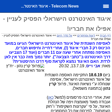
Telecom News - איגוד האינטר...
איגוד האינטרנט הישראלי הפסיק לעניין -
אפילו את חבריו!
דף הבית
>>
דעות ומחקרים
>>
על סדר היום
>> איגוד האינטרנט הישראלי הפסיק לעניין -
אפילו את חבריו!
לאסיפה השנתית של איגוד האינטרנט הישראלי הגיעו במועד
הכינוס רק 3 חברי איגוד (!), אחרי דחייה וחיפוש חברים,
האסיפה נפתחה אחרי שעה עם 11 חברים (ועוד 17 הצביעו
דרך האינטרנט ב"כתבי הצבעה"). יותר נמוך מזה כבר אין לאן
לרדת. האם האיגוד נמצא לקראת סוף דרכו ההיסטורית?
מאת:
אבי וייס
, 13.7.19, 20:32
ביום
18.6.19
התקיימה האספה השנתית
של איגוד האינטרנט הישראלי, אסיפה
שנוהלה ע"י נשיאת האיגוד, פרופ'
קרין
נהון
(בתמונה משמאל).
זאת, אחרי הרבה פרסומים (למשל
כאן
)
ועבודה מאוד מאומצת ויפה של הנהלת
האיגוד, על פי "עקרונות השקיפות" ו"חוק
העמותות", לפרסם את כל המסמכים