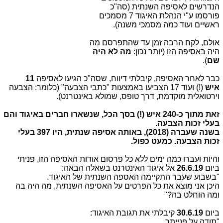
הנדרשים לאסיפה השנתית (סה"כ
פורסמו ע"י הנהלת האיגוד 7 מסמכים
ראשיים ועוד כמה מסמכי משנה).
אולם, לקח הרבה זמן עד שהתפרסם מה
היה באסיפה הזו (יותר נכון:
מה לא היה
שם
).
כבר לאחר האסיפה, קיבלתי דיווח, שסה"כ הגיעו לאסיפה
11
איש
(!) ועוד 17 הצביעו באמצעות "כתבי הצבעה" (כלומר: הצבעה
וירטואלית מוקדמת, דרך טופס, שמולא באינטרנט).
זאת מתוך כ-240 איש (!) בסך הכל, שנשארו חברים באיגוד והם
בעלי זכות הצבעה.
בשנה שעברה (2018), באותה אסיפה שנתית, היו 397 בעלי
זכות הצבעה. כמעט כפול.
והיות ועברו כמה ימים ללא כל פרסום אודות האסיפה הזו, פניתי
ביום
26.6.19
אל איגוד האינטרנט בשאלה הבאה:
"בשבוע שעבר התקיימה האספה השנתית של האיגוד.
היכן אני מוצא את כל הפרטים על האסיפה השנתית, מה היה בה
ומה הוחלט בה?"
ביום
30.6.19
קיבלתי את תגובת האיגוד:
"תודה על פנייתך.