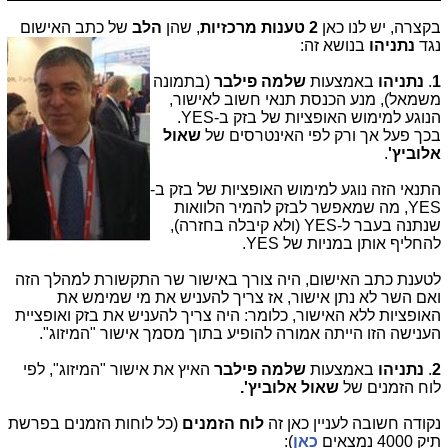
בקצרה, יש לנו כאן
2 טענות מרכזיות
, שהן
הלב
של כתב האישום
נגד
נתניהו
בנושא זה:
1
.
נתניהו
באמצעות
שלמה פילבר
(בתמונה
משמאל), מנע הכנסת תנאי חשוב לאישור,
הנוגע למימוש האופציות של בזק ב-YES.
בכך פעל אך ורק לפי האינטרסים של
שאול
אלוביץ'
.
התנאי הזה נוגע למימוש האופציות של בזק ב-
YES, מה שמאפשר לבזק להמיר הלוואות
שנתנה בעבר ל-YES (ולא קיבלה בחזרה),
להחליף אותן במניות של YES.
לטענת כתב האישום, היה צורך באישור שר התקשורת למהלך הזה
ואם השר לא נתן אישור, אז צריך להעניש את מי שמימש את
האופציות ללא האישור, כלומר: היה צריך להעניש את בזק ואופציית
הענישה הזו הייתה אמורה להופיע בתוך מסמך אישור "המיזוג".
2
.
נתניהו
באמצעות
שלמה פילבר
האיץ את אישור "המיזוג", לפי
לוח הזמנים של
שאול אלוביץ'.
נקודה חשובה לעניין כאן זה
לוח הזמנים
(כל לוחות הזמנים בפרשת
תיק 4000 נמצאים
כאן
):