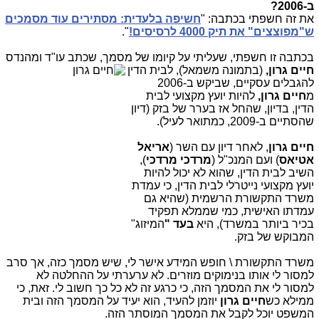
ב-2006?
את זה חשפתי בכתבה: "
חשיפה בלעדית: מסתירים עוד מסמכים
ש"מפוצצים" את תיק 4000 לרסיסים!
".
בכתבה זו חשפתי, שעליתי על קיומו של מסמך, שכתב עו"ד ומהנדס
חיים
גרון,
(בתמונה משמאל), לבית
הדין
להגבלים עסקיים, שביקש ב-2006
מ
חיים
גרון,
להיות יועץ מקצועי לבית
הדין, בדיון, שהחל אז בערר של בזק (דיון
שהסתיים ב-2009, כמתואר לעיל).
חיים גרון
, לאחר דיון עם השר (
אריאל
אטיאס
) ועם המנכ"ל (
מרדכי מרדכי
),
השיב לבית הדין, שהוא לא יכול להיות
יועץ מקצועי נייטרלי לבית הדין, כי עמדת
משרד התקשורת הרשמית (שהיא גם
עמדתו האישית, כמי שממלא תפקיד
בכיר ביותר במשרד), היא
בעד "
המיזוג"
המבוקש של בזק.
משרד התקשורת \ חופש המידע אישר לי, שיש מסמך כזה, אך סרב
למסור לי אותו בנימוקים מוזרים. לא ערערתי על ההחלטה לא
למסור לי את המסמך הזה, כי כרגע זה לא כל כך חשוב לי. זאת, כי
ממילא כש
חיים
גרון
יוזמן להעיד, הוא יעיד על המסמך הזה ובית
המשפט יוכל לקבל את המסמך המוסתר הזה.