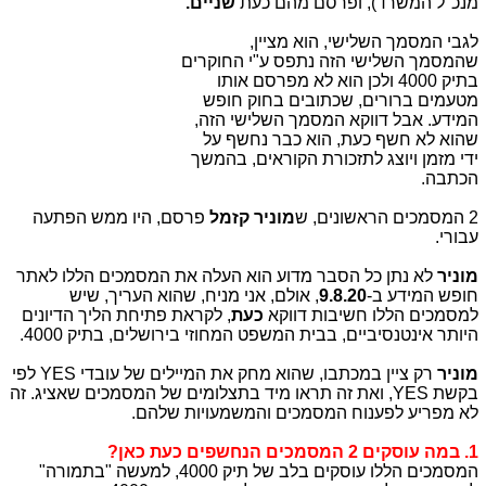
מנכ"ל המשרד), ופרסם מהם כעת
שניים.
לגבי המסמך השלישי, הוא מציין,
שהמסמך השלישי הזה נתפס ע"י החוקרים
בתיק 4000 ולכן הוא לא מפרסם אותו
מטעמים ברורים, שכתובים בחוק חופש
המידע. אבל דווקא המסמך השלישי הזה,
שהוא לא חשף כעת, הוא כבר נחשף על
ידי מזמן ויוצג לתזכורת הקוראים, בהמשך
הכתבה.
2 המסמכים הראשונים, ש
מוניר קזמל
פרסם, היו ממש הפתעה
עבורי.
מוניר
לא נתן כל הסבר מדוע הוא העלה את המסמכים הללו לאתר
חופש המידע ב-
9.8.20
, אולם, אני מניח, שהוא העריך, שיש
למסמכים הללו חשיבות דווקא
כעת
, לקראת פתיחת הליך הדיונים
היותר אינטנסיביים, בבית המשפט המחוזי בירושלים, בתיק 4000.
מוניר
רק ציין במכתבו, שהוא מחק את המיילים של עובדי YES לפי
בקשת YES, ואת זה תראו מיד בתצלומים של המסמכים שאציג. זה
לא מפריע לפענוח המסמכים והמשמעויות שלהם.
1. במה עוסקים 2 המסמכים הנחשפים כעת כאן?
המסמכים הללו עוסקים בלב של תיק 4000, למעשה "בתמורה"