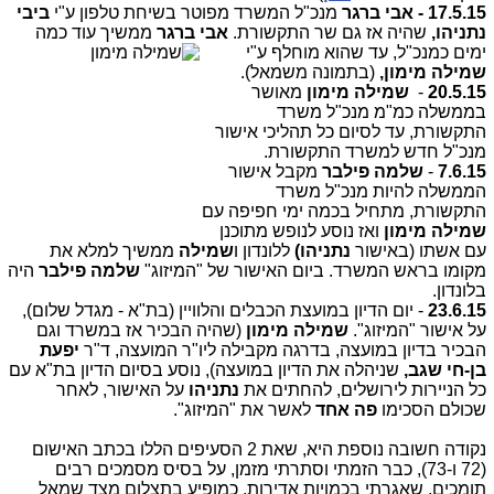
17.5.15 -
אבי ברגר
מנכ"ל המשרד מפוטר בשיחת טלפון ע"י
ביבי
נתניהו,
שהיה אז גם שר התקשורת.
אבי ברגר
ממ
שיך עוד כמה
ימים כמנכ"ל, עד שהוא מוחלף ע"י
שמילה מימון,
(בתמונה משמאל).
20.5.15
-
שמילה מימון
מאושר
בממשלה כמ"מ מנכ"ל משרד
התקשורת, עד לסיום כל תהליכי אישור
מנכ"ל חדש למשרד התקשורת.
7.6.15
-
שלמה פילבר
מקבל אישור
הממשלה להיות מנכ"ל משרד
התקשורת, מתחיל בכמה ימי חפיפה עם
שמילה מימון
ואז נוסע לנופש מתוכנן
עם אשתו (באישור
נתניהו)
ללונדון ו
שמילה
ממשיך למלא את
מקומו בראש המשרד. ביום האישור של "המיזוג"
שלמה פילבר
היה
בלונדון.
23.6.15
- יום הדיון במועצת הכבלים והלוויין (בת"א - מגדל שלום),
על אישור "המיזוג".
שמילה מימון
(שהיה הבכיר אז במשרד וגם
הבכיר בדיון במועצה, בדרגה מקבילה ליו"ר המועצה, ד"ר
יפעת
בן-חי שגב,
שניהלה את הדיון במועצה), נוסע בסיום הדיון בת"א עם
כל הניירות לירושלים, להחתים את
נתניהו
על האישור, לאחר
שכולם הסכימו
פה אחד
לאשר את "המיזוג".
נקודה חשובה נוספת היא, שאת 2 הסעיפים הללו בכתב האישום
(72 ו-73), כבר הזמתי וסתרתי מזמן, על בסיס מסמכים רבים
תומכים, שאגרתי בכמויות אדירות, כמופיע בתצלום מצד שמאל