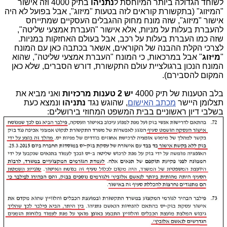
לשוחד הגדולה ביותר המיוחסת ל
נתניהו
בתיק 4000 וזה אישור
"המיזוג" (בתקשורת קוראים לזה בטעות "מיזוג", אבל בפועל לא היה
אישור "מיזוג", שזה מונח מחוק ההגבלים העסקיים שמתייחס
להעברת בעלות על מניות, אלא אישור "העברת אמצעי שליטה",
שזה כמו העברת בעלות על רכב, אבל בעולם האחזקות במניות.
לצרכי הקלת ההבנה של הקוראים, אשאר בכתבה כאן עם המונח
"
מיזוג
" אבל במרכאות, כי המונח "העברת אמצעי שליטה", שהוא
המונח הנכון ברגולציית עולם התקשורת, דורש הסברים, שלא כאן
המקום להסבירם).
בלב הטענות של תיק 4000
יש 2 טענות מרכזיות
ואני מביא את
תצלומן היישר
מכתב האישום
, שהוגש נגד
נתניהו
ונמצא כעת
בשלבי דיון ראשוניים בבית המשפט המחוזי בירושלים: