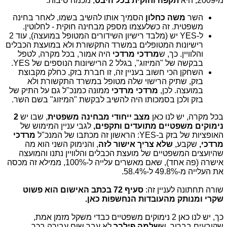
מ-2009, היא
תקפה וחוקית
בכל היבט
, מכמה סיבות:
השר
משה כחלון
הסמיך אותו להשיב בשמו, לאחר בחינה
משפטית. זה כשלעצמו מספק מבחינה חוקית - לחלוטין.
ל-YES יש (מלבד רישיון השידורים המטופל במועצה), עוד 2
רישיונות המטופלים במשרד התקשורת ולא במועצת הכבלים
והלוויין. כך, ש
מרדכי מרדכי
היה אמור, בכל מקרה, לטפל
בבקשה של "המיזוג", בגלל 2 הרישיונות הנוספים של YES.
השחקן הכי חשוב בעניין זה, זו חברת בזק, כחלק מקבוצת
בזק, שתיק הרישוי שלה מטופל במשרד התקשורת ולא
במועצה. לכן,
מרדכי
מרדכי
ממונה כמנכ"ל גם על התיק של
בזק ולכן בסמכותו היה להשיב לבקשת "המיזוג" בשם השר.
בכל מקרה, יש לנו כאן
מצב ייחודי מבחינה משפטית
, שבו יש
2
נימוקים משפטיים מתועדים ותקפים,
לגבי עניין המימוש של
האופציות של בזק ב-YES: הראשון זה מכתבו של המנכ"ל
מרדכי
מרדכי,
שקבע,
שלא צריך אישור לזה
, והנימוק השני הוא מה
שהיועצים המשפטיים של מועצת הכבלים והלוויין נתנו והמועצה
אישרה (פה אחד), שאם מאשרים עלייה ל-100%, ממילא זה מכסה
את העלייה מ-49.8% ל-58.4%.
שורה תחתונה לעניין זה:
סעיף 72 בכתב האישום הוא פשוט
שקרי ומנותק מהעובדות הנחשפות כאן.
כך, יש לנו כאן 2 נימוקים משפטיים כבדי משקל מזמן אמת,
שקובעים בברור, ש
שלמה
פילבר
לא עבר שום עבירה בכך,