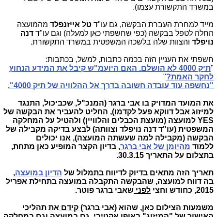
במשרד התקשורת עצמו).
מייד למחרת העברת הבקשה, גם עו"ד
טל אייזנפלד
מהמועצה
החלה לטפל בבקשה (כפי שחשפתי כאן למעלה) וגם עו"ד
דנה
נויפלד
והצוות שלה בלשכה המשפטית במשרד התקשורת.
חשפתי את העניין הזה בכמה כתבות, למשל, בכתבות:
"
תיק 4000 לא הושלם. האם היועמ"ש קיבל את המידע הנחוץ
לחקר האמת?
"
"נחשפה עוד עובדה חשובה בדרך אל ההלוויה של תיק 4000".
את המועד המדויק בו אבי ברגר (המנכ"ל, שכביכול, התנגד
למיזוג אבל דווקא פעל לקדמו), החליט להעביר את הבקשה של
YES למועצה (מועצת הכבלים והלוויין) ולהטיל על המחלקה
המשפטית (עו"ד דנה נויפלד וצוותה) לבצע בדיקה מקבילה של
הבקשה (מקבילה למה שעשתה המועצה), אנו יכולים
ללמוד
מהיומן של אבי ברגר
, בדיון הקצר המופיע כאן מתחת,
בתצלום על התאריך 30.3.15.
תאריך הזה מתאים בדיוק לדיווח בתמלול של
הדיון במועצה
,
בה דווח למועצה, שהבקשה התקבלה במועצה בתחילת אפריל
2015, כחודש וחצי
לפני
שאבי ברגר פוטר.
משמעות הצילום כאן, שהוא (אבי ברגר)
קידם
את תהליכי
האישור של "המיזוג" באופן אקטיבי, גם במועצה וגם במחלקה