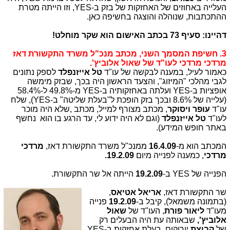
העלייה באחוזים של האחזקות של בזק ב-YES, וזו הייתה מטרת
ההתכתבות, שנוהלה והוצגה בחשיפה כאן.
דהיינו: סעיף 73 בכתב האישום הוא שקר מוחלט!
3. חשיפת המסמך השני, מכתב מנכ"ל משרד התקשורת דאז
מרדכי מרדכי לעו"ד של שאול אלוביץ'.
כאמור לעיל, במענה לבקשה של עו"ד
טל אייזנפלד
לספק נתונים
לגבי מהלכי "המיזוג", והצעד הראשון היה בכך, שבזק מימשה
אופציות ב-YES ועלתה באחזקותיה ב-YES מ-49.8% ל-58.4%
(עלייה של 8.6% ובכך בזק הופכת ל"בעלת שליטה" ב-YES), שלח
עו"ד
עופר ויסוקר
, מכתב מצורף למייל, מכתב ,שלא היה מוכר
לעו"ד
טל אייזנפלד
(וגם לא היה ידוע לי, עד הרגע בו הוא נחשף
באתר חופש המידע).
המכתב הוא מ-
16.4.09
ממנכ"ל משרד התקשורת דאז,
מרדכי
מרדכי
, כמענה לפנייה מיום
19.2.09.
הפנייה של YES ב-
19.2.09
הייתה אל שר התקשורת.
שר התקשורת דאז,
אריאל
אטיאס
,
(בתמונה משמאל), קיבל ב-
19.2.09
פנייה
מעו"ד
ליאור פורת
, העו"ד של
שאול
אלוביץ',
שבאותה עת היה הבעלים רק
של
קבוצת
יורוקום, בעלת אחזקות ב-YES
.