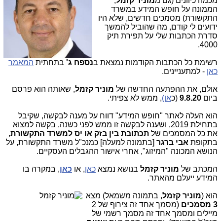
מכמה כיוונים (גם מ
מוניר קזמל
,
הממונה על חופש המידע במשרד
התקשורת) מסמכים חדשים, שלא היו
ידועים לי קודם, מה שהוביל להמשך
סדרת הכתבות שלי על תפירת תיק
4000.
רשימת כל הכתבות הקודמות נמצאת ב
נספח ג'
בתחתית
המאמר
כאן
- למתעניינים.
אולם, את ההפתעה החדשה של
מוניר קזמל
, שאותה הוא פרסם
ביום
9.8.20
(כ
אן)
, ממש לא צפיתי.
הוא העלה לאתר "חופש המידע" דווח על מענה לבקשה, שקיבל
בתחילת 2019, ושענה לבקשה זו ממש לפני כשנה, בקשה למצוא
את כל המסמכים של
תכתובת בין בזק או יס למשרד התקשורת
,
בתקופת
אבי ברגר
[בתמונה למעלה] כמנכ"ל משרד התקשורת, על
הנושא המכונה "המיזוג", אחרי אישור ההגבלים העסקיים.
המכתב של
מוניר קזמל
בנושא נמצא
כאן
, או
כאן
, במקרה בו
המידע ייעלם מהאתר.
הוא (
מוניר קזמל,
בתמונה משמאל) מצ
א
3 מסמכים
(מסמך אחד זה צירוף של 2
מיילים ומסמך אחד זה מסמך רשמי של