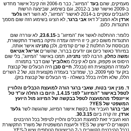
מעמיקים, שהם
בעד
"המיזוג", כבר מ-2006 וזה קיבל אישור מחדש
ב-2009 ואישור שוב ב-2012, וגם בשימוע, שביצעה הרשות
להגבלים עסקיים ב-2014 לאישור "המיזוג", לא השר דאז
גלעד
ארדן
ולא המנכ"ל דאז
אבי ברגר
, לא הציגו בשימוע הזה שום מסמך
התנגדות. כלום.
כלומר: ההחלטה לאשר את "המיזוג" ב-
23.6.15
, לא עוררה שום
התנגדות משום כיוון, כי זו הייתה עמדה ותיקה במשרד התקשורת,
מבוססת על החלטת 2 שרים קודמים, ולכן
נתניהו
אישר אותה,
במיוחד כאשר כיום אנו יודעים בברור, שהשרים
אריאל אטיאס
ו
משה כחלון
, הרבה לפני
נתניהו
, תמכו באישור "המיזוג", בלי שום
היסוס או פקפוק, והם לא קיבלו מ
אלוביץ'
שום דבר בתמורה
לעמדה המקצועית הזו (ובכלל,
חיים סבן
היה הבעלים של קבוצת
בזק עד סוף 2009. כך, שמדובר בעמדה מקצועית נטו, של 2 השרים
הללו, שלא תלויה בכלל בשאלה - מי הבעלים של קבוצת בזק).
ד. מנין אני בטוח, שאבי ברגר הורה למועצת הכבלים והלוויין
לטפל באישור "המיזוג" לפני 1.4.15, היום בו החלה עו"ד טל
אייזנפלד מהמועצה לטפל בבקשה של המיזוג מול היועץ
המשפטי של YES?
אבי ברגר
העביר את בקשת אישור המיזוג, שהוגשה לשר
גלעד
ארדן.
זה קרה ביום
30.3.15
.
הוא העביר זאת למועצת הכבלים והלויין לטיפול בכל ההיבטים
הקשורים לרישיון של YES וליועצת המשפטית של משרד התקשורת
(בכל ההיבטים הקשורים ב-2 הרישיונות הנוספים שיש ל-YES