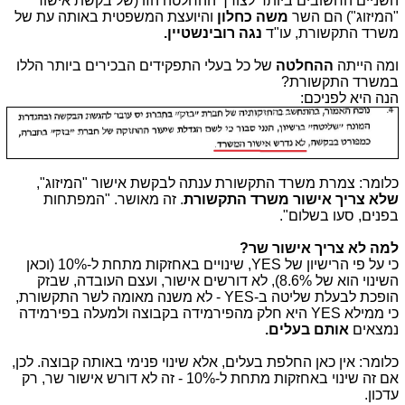
השניים החשובים ביותר לצורך ההחלטה הזו (של בקשת אישור
"המיזוג") הם השר
משה כחלון
והיועצת המשפטית באותה עת של
משרד התקשורת, עו"ד
נגה רובינשטיין.
ומה הייתה
ההחלטה
של כל בעלי התפקידים הבכירים ביותר הללו
במשרד התקשורת?
הנה היא לפניכם:
כלומר: צמרת משרד התקשורת ענתה לבקשת אישור "המיזוג",
שלא צריך אישור משרד התקשורת
. זה מאושר. "המפתחות
בפנים, סעו בשלום".
למה לא צריך אישור שר?
כי על פי הרישיון של YES, שינויים באחזקות מתחת ל-10% (וכאן
השינוי הוא של 8.6%), לא דורשים אישור, ועצם העובדה, שבזק
הופכת לבעלת שליטה ב-YES - לא משנה מאומה לשר התקשורת,
כי ממילא YES היא חלק מהפירמידה בקבוצה ולמעלה בפירמידה
נמצאים
אותם בעלים.
כלומר: אין כאן החלפת בעלים, אלא שינוי פנימי באותה קבוצה. לכן,
אם זה שינוי באחזקות מתחת ל-10% - זה לא דורש אישור שר, רק
עדכון.