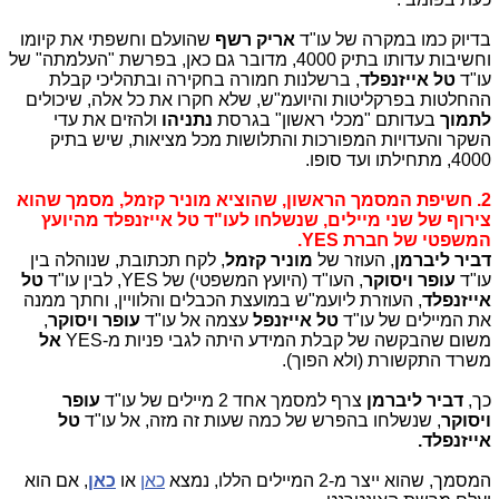
בדיוק כמו במקרה של עו"ד
אריק רשף
שהועלם וחשפתי את קיומו
וחשיבות עדותו בתיק 4000, מדובר גם כאן, בפרשת "העלמתה" של
עו"ד
טל אייזנפלד
, ברשלנות חמורה בחקירה ובתהליכי קבלת
ההחלטות בפרקליטות והיועמ"ש, שלא חקרו את כל אלה, שיכולים
לתמוך
בעדותם "מכלי ראשון" בגרסת
נתניהו
ולהזים את עדי
השקר והעדויות המפורכות והתלושות מכל מציאות, שיש בתיק
4000, מתחילתו ועד סופו.
2. חשיפת המסמך הראשון, שהוציא מוניר קזמל, מסמך שהוא
צירוף של שני מיילים, שנשלחו לעו"ד טל אייזנפלד מהיועץ
המשפטי של חברת YES.
דביר ליברמן
, העוזר של
מוניר קזמל
, לקח תכתובת, שנוהלה בין
עו"ד
עופר ויסוקר
, העו"ד (היועץ המשפטי) של YES, לבין עו"ד
טל
אייזנפלד
, העוזרת ליועמ"ש במועצת הכבלים והלוויין, וחתך ממנה
את המיילים של עו"ד
טל אייזנפל
עצמה אל עו"ד
עופר ויסוקר
,
משום שהבקשה של קבלת המידע היתה לגבי פניות מ-YES
אל
משרד התקשורת (ולא הפוך).
כך,
דביר ליברמן
צרף למסמך אחד 2 מיילים של עו"ד
עופר
ויסוקר
, שנשלחו בהפרש של כמה שעות זה מזה, אל עו"ד
טל
אייזנפלד.
המסמך, שהוא ייצר מ-2 המיילים הללו, נמצא
כאן
או
כאן
, אם הוא