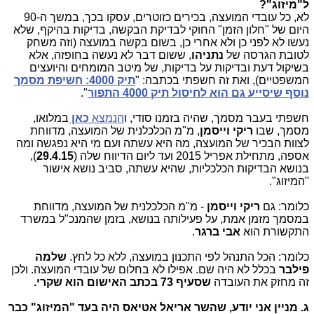
ל"מיזוג"?
לא, כל עובדי המועצה, בכירים כזוטרים, עסקו בכך, במשך ה-90
היום של "חלון הזמן" החוקי לבדיקת הבקשה, בדיקות בהיקף, שלא
נעשו לא לפני כן ולא אחרי כן, בשום בקשה במועצה (וזה משחק
לטובת הגרסה של
נתניהו
, ששום דבר לא נעשה בחופזה, אלא
בשיקול דעת ובדיקות על בדיקות, של מיטב המומחים והיועצים
המשפטיים), ואת זה חשפתי בכתבה: "
תיק 4000: חשיפת מסמך
נוסף שיסייע גם הוא לחיסול תיק 4000 התפור
".
חשפתי בעבר מסמך, שהיה בזמנו סודי, ו
הנמצא
כאן
במלואו,
מסמך, שבו
ריקי וייסמן
, מ"מ הכלכלנית של המועצה, מדווחת
לצוות הבכיר של המועצה, מה היא עשתה ועם מי היא נפגשה ומה
אספה, מתחילת אפריל 2015 ועד ליום הדיווח שלה (
29.4.15
),
בנושא הבדיקות הכלכליות, שהיא עשתה, סביב נושא אישור
"המיזוג".
כלומר: גם
ריקי וייסמן
- מ"מ הכלכלנית של המועצה, מדווחת
במסמך מזמן אמת, על פעילותה בנושא, בזמן שהמנכ"ל במשרד
התקשורת הוא
אבי ברגר
.
כלומר: הכל התנהל לפי התכנון במועצה, ללא כל לחץ.
שלמה
פילבר
בכלל לא היה שם. אפילו לא בחלום של עובדי המועצה. ולכן
זה מחזק את העובדה
שסעיף 73 בכתב האישום הוא שקרי.
ג. מניין אני יודע, שהשר אריאל אטיאס היה בעד "המיזוג" כבר