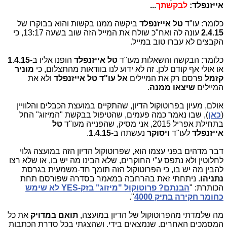
אייזנפלד:
לבקשתך
...
כלומר: עו"ד
טל אייזנפלד
ביקשה ממנו בקשות והוא בבוקרו של
2.4.15
עונה לה ואח"כ שולח את המייל הזה שוב בשעה 13:17, כי
הקבצים לא עברו טוב במייל.
כלומר: הבקשה והשאלות מעו"ד
טל אייזנפלד
הופנו אליו ב-
1.4.15
או אולי אף קודם לכן. זה לא ידוע לנו בוודאות מהתצלום, כי
מוניר
קזמל
פרסם רק את המיילים
אל עו"ד טל אייזנפלד
ולא את
המיילים
שיצאו ממנה
.
אולם, מעיון בפרוטוקול הדיון, שהתקיים במועצת הכבלים והלוויין
(
כאן
), שבו נאמר כמה פעמים, שהטיפול בבקשת "המיזוג" החל
בתחילת אפריל 2015, אני מסיק, שהפנייה מעו"ד
טל
אייזנפלד
לעו"ד
ויסוקר
נעשתה ב-
1.4.15
.
דבר מדהים בפני עצמו הוא, שפרוטוקול הדיון הזה במועצה גלוי
לחלוטין ולא נתפס ע"י החוקרים, שלא הבינו מה יש בו, או שלא רצו
להבין מה יש בו, כי הפרוטוקול הזה תומך חד-משמעית בגרסת
נתניהו
. ניתחתי זאת בהרחבה במאמר בסדרה שפורסם תחת
הכותרת: "
הבנתם? פרוטוקול "מיזוג" בזק-YES לא שימש
כחומר חקירה בתיק 4000
".
מה שלמדתי מהפרוטוקול של הדיון במועצה,
תואם במדויק
את כל
המסמכים האחרים, שנמצאים בידי, ושהצגתי בכל סדרת הכתבות