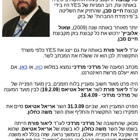
באותה עת, רוב המניות של YES היו בידי
קבוצת
חיים סבן,
שהחזיק את השליטה
ב"פירמידת החברות" של בזק.
יותר מאוחר באותה שנה (2009),
שאול
אלוביץ'
ירכוש את כל קבוצת בזק מקבוצת
חיים סבן.
עו"ד
ליאור פורת
באותה עת גם ייצג את YES כלפי משרד
התקשורת. לכן הוא זה ששלח את המכתב לשר.
מכתב המענה של
מרדכי מרדכי
נמצא במלואו
כאן
, או
כאן
, אם
הוא ייעלם מרשת האינטרנט.
היה פרט מאוד חשוב ומעניין בלוח הזמנים, בין מועד הפנייה של
עו"ד
ליאור פורת
לשר
אריאל אטיאס
(
19.2.09
) לבין מועד המענה
של
מרדכי מרדכי
-
16.4.09.
הפרט המעניין הוא, שביום
31.3.09
השר
אריאל אטיאס
סיים את
תפקידו כשר התקשורת והחליף אותו השר
משה כחלון.
מכאן, שהתשובה של
מרדכי מרדכי
לעו"ד
ליאור פורת
הייתה
בשמו של השר
משה כחלון
, לא בשמו של
אריאל אטיאס
, שהוא
זה שקיבל את הפנייה. אולם, בהמשך נראה, שזה בכלל לא משנה.