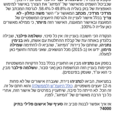
שכביכול השמיט מהאישור של "המיזוג" את הצורך באישור למימוש
האופציות של בזק בעליה מ-49.8% ל-58.4%. לגרסת המכתב של
מרדכי מרדכי, מכתב
המאושר ע"י השר
משה כחלון - לא
צריך
בכלל אישור לעניין זה ולגרסת היועצים המשפטיים של
המועצה ובאישור המועצה, האישור הזה
מיותר
, כי ממילא מאשרים
כאן עלייה ל-100%.
הנקודה הכי חשובה בעניין זה: אין כל סיכוי, ש
שלמה
פילבר,
שבילה
בלונדון באותה עת של קבלת ההחלטות עם אשתו
,
ו\או
בנימין
נתניהו,
שחתם על ניירות "המיזוג", שהביא לו לחתימה
שמילה
מימון
, ידעו אז (ב-2015) מכל הנושאים, שאני מנתח וחושף כאן
למעלה.
בספק אם
נתניהו
מבין או התעניין בכלל בכל הדקויות המשפטיות
הקיימות בעניין הזה הנחשפות כאן (אני סבור, ש
שלמה פילבר
מבין,
כי הוא עו"ד, שעסק בפיננסים).
במציאות, הביאו ל
נתניהו
ניירת, שעברה אישורים של לא פחות
מ-12 יועצים משפטיים,
כולל היועמ"ש (לממשלה)
והוא חתם על זה.
זה הכל. לא הייתה כל סיבה, שיתעניין בפרטים של אישור הזה, אחרי
כל כך הרבה מאשרים של "המיזוג", לפניו.
אז איך אפשר לבנות סביב זה
סעיף של אישום פלילי בתיק
4000?