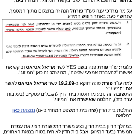
2
השרים
חשבו אותו דבר לגבי בקשת "המיזוג". הם
היו
בעד.
על מה
מרדכי
ענה לעו"ד
פורת
? הנה זה בתצלום מתוך המסמך,
שנחשף כעת באתר חופש המידע:
כלומר: עו"ד
פורת
פנה בשם YES לשר
אריאל אטיאס
וביקש את
אישורו "להעברת אמצעי שליטה", מה שמכונה כאן "המיזוג".
למה עו"ד
פורת
פונה דווקא ב-
19.2.09
לשר
אריאל אטיאס
לאשר
את "המיזוג"?
התשובה
: זה נובע מהחלטת בית הדין להגבלים עסקיים (בעקבות
ערר בזק), החלטה
שאישרה
את "המיזוג".
החלטת בית הדין (שזה בית המשפט המחוזי בי-ם)
נמצאת
כאן
במלואה.
במהלך הדיון בבית הדין, נציג משרד התקשורת הציג את עמדת
המשרד (בעד המיזוג), אבל בית הדין לא היה בטוח במאת האחוזים,