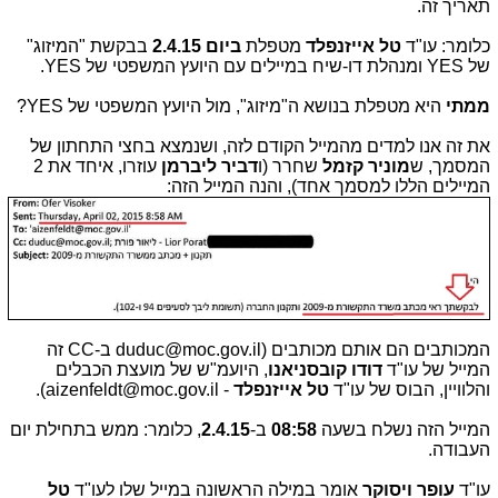
תאריך זה.
כלומר: עו"ד
טל אייזנפלד
מטפלת
ביום 2.4.15
בבקשת "המיזוג"
של YES ומנהלת דו-שיח במיילים עם היועץ המשפטי של YES.
ממתי
היא מטפלת בנושא ה"מיזוג", מול היועץ המשפטי של YES?
את זה אנו למדים מהמייל הקודם לזה, ושנמצא בחצי התחתון של
המסמך, ש
מוניר קזמל
שחרר (ו
דביר ליברמן
עוזרו, איחד את 2
המיילים הללו למסמך אחד), והנה המייל הזה:
המכותבים הם אותם מכותבים (duduc@moc.gov.il ב-CC זה
המייל של עו"ד
דודו קובסניאנו
, היועמ"ש של מועצת הכבלים
והלוויין, הבוס של עו"ד
טל אייזנפלד
- aizenfeldt@moc.gov.il).
המייל הזה נשלח בשעה
08:58
ב-
2.4.15
, כלומר: ממש בתחילת יום
העבודה.
עו"ד
עופר ויסוקר
אומר במילה הראשונה במייל שלו לעו"ד
טל