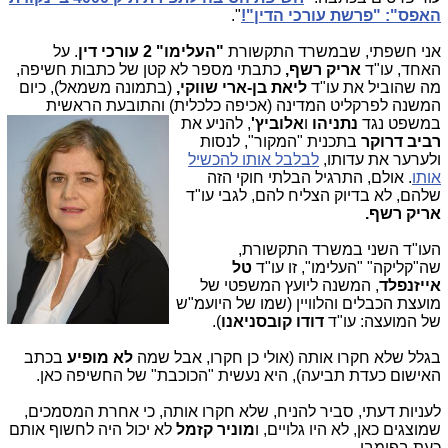
האפס": "פרשת עורכי הדין"!
".
אני חשפתי, שבמשרד התקשורת
"העלימו" 2 עורכי דין
. על
האחד, עו"ד
אריק רשף,
כתבתי מספר לא קטן של כתבות חשיפה,
מה שהוביל את עו"ד
ליאת בן-ארי שווקי,
(בתמונה משמאל), כיום
המשנה לפרקליט המדינה (אכיפה כלכלית) והתובעת הראשית
במשפט נגד
נתניהו
ו
אלוביץ'
,
להניע את
רביב דרוקר
בתכנית "המקור", לנסות
ולערער את עדותו,
לבלבל אותו להכשיל
אותו
. אולם, התרגיל הבלתי חוקי הזה
שלהם, לא בדיוק הצליח להם, לגבי עו"ד
אריק רשף.
העו"ד השני במשרד התקשורת,
שה"קליקה" "העלימו", זו עו"ד
טל
אייזנפלד
, המשנה ליועץ המשפטי של
מועצת הכבלים והלוויין (שמו של היועמ"ש
של המועצה: עו"ד
דודו קובסניאנו
).
בגלל שלא חקרו אותה (אולי כן חקרו, אבל שמה
לא מופיע
בכתב
האישום כעדת תביעה), היא נעשית "הכוכבת" של החשיפה כאן.
לעניות דעתי, סביר להניח, שלא חקרו אותה, כי אחרת המסמכים,
שמוצגים כאן, לא היו גלויים, ו
מוניר קזמל
לא יכול היה לחשוף אותם
כעת בפומבי.