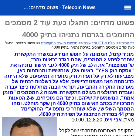
Telecom News - פשוט מדהים: ...
פשוט מדהים: התגלו כעת עוד 2 מסמכים
התומכים בגרסת נתניהו בתיק 4000
דף הבית
>>
עולם ה-ICT ותקשורת
>>
חדשות משרד התקשורת
>> פשוט מדהים: התגלו
כעת עוד 2 מסמכים התומכים בגרסת נתניהו בתיק 4000
מוניר קזמל, הממונה על חופש המידע במשרד התקשורת,
שחרר לפתע 2 מסמכים, שהם בגדר "ראיות זהב",
ש"מפוצצות" את הלב של תיק 4000 לגבי אישור נתניהו את
"עסקת בזק-YES". ראיות אלו, שנחשפות ומנותחות כאן,
מצביעות לא רק על תפירת תיק מחפירה ומזעזעת, שלא הייתה
כדוגמתה מאז משפט דרייפוס, אלא על רשלנות רבתית של
מערכות החקירה והתביעה, תוך אי הבנה מוחלטת כיצד עבדה
ועובדת הרגולציה בעולם התקשורת. פענוח 2 המסמכים "מזמן
אמת", המשמעויות שלהם, וכיצד הם מוכיחים, ש-2 הטענות
המרכזיות בכתב האישום בתיק 4000 הן שקר מוחלט. ומהו
המסמך השלישי, שלא שוחרר כי נתפס ע"י החוקרים?
פרק 44 בסדרת הכתבות על תפירת תיק 4000.
מאת:
אבי וייס
, 12.8.20, 10:00
בתקופה האחרונה התחלתי שוב לקבל