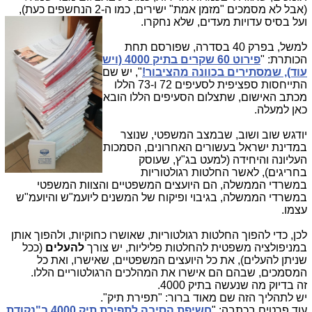
(אבל לא מסמכים "מזמן אמת" ישירים, כמו ה-2 הנחשפים כעת),
ועל בסיס עדויות מעדים, שלא
נחקרו.
למשל, בפרק 40 בסדרה, שפורסם תחת
הכותרת: "
פירוט 60 שקרים בתיק 4000 (ויש
עוד), שמסתירים בכוונה מהציבור!
", יש שם
התייחסות ספציפית לסעיפים 72 ו-73 הללו
מכתב האישום, שתצלום הסעיפים הללו הובא
כאן למעלה.
יודגש שוב ושוב, שבמצב המשפטי, שנוצר
במדינת ישראל בעשורים האחרונים, הסמכות
העליונה והיחידה (למעט בג"ץ, שעוסק
בחריגים), לאשר החלטות רגולטוריות
במשרדי הממשלה, הם היועצים המשפטיים והצוות המשפטי
במשרדי הממשלה, בגיבוי ופיקוח של המשנים ליועמ"ש והיועמ"ש
עצמו.
לכן, כדי להפוך החלטות רגולטוריות, שאושרו כחוקיות, ולהפוך אותן
במניפולציה משפטית להחלטות פליליות, יש צורך
להעלים
(ככל
שניתן להעלים), את כל היועצים המשפטיים, שאישרו, ואת כל
המסמכים, שבהם הם אישרו את המהלכים הרגולטוריים הללו.
זה בדיוק מה שנעשה בתיק 4000.
יש לתהליך הזה שם מאוד ברור: "תפירת תיק".
עוד פרטים בכתבה: "
חשיפת הסיבה לתפירת תיק 4000 ב"נקודת