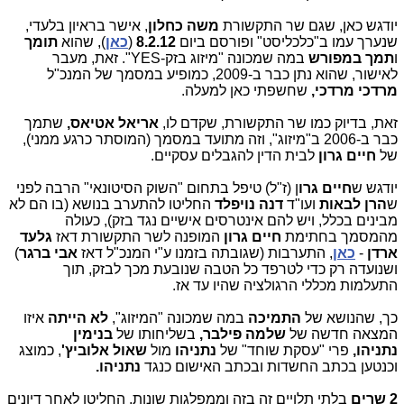
יודגש כאן, שגם שר התקשורת
משה כחלון
, אישר בראיון בלעדי,
שנערך עמו ב"כלכליסט" ופורסם ביום
8.2.12
(
כאן
), שהוא
תומך
ו
תמך במפורש
במה שמכונה "מיזוג בזק-YES". זאת, מעבר
לאישור, שהוא נתן כבר ב-2009, כמופיע במסמך של המנכ"ל
מרדכי מרדכי,
שחשפתי כאן למעלה.
זאת, בדיוק כמו שר התקשורת, שקדם לו,
אריאל אטיאס,
שתמך
כבר ב-2006 ב"מיזוג", וזה מתועד במסמך (המוסתר כרגע ממני),
של
חיים גרון
לבית הדין להגבלים עסקיים.
יודגש ש
חיים גרו
ן (ז"ל) טיפל בתחום "השוק הסיטונאי" הרבה לפני
ש
הרן לבאות
ועו"ד
דנה נויפלד
החליטו להתערב בנושא (בו הם לא
מבינים בכלל, ויש להם אינטרסים אישיים נגד בזק), כעולה
מהמסמך בחתימת
חיים גרון
המופנה לשר התקשורת דאז
גלעד
ארדן
-
כאן
, התערבות (שגובתה בזמנו ע"י המנכ"ל דאז
אבי ברגר
)
ושנועדה רק כדי לטרפד כל הטבה שנובעת מכך לבזק, תוך
התעלמות מכללי הרגולציה שהיו עד אז.
כך, שהנושא של
התמיכה
במה שמכונה "המיזוג",
לא הייתה
איזו
המצאה חדשה של
שלמה פילבר,
בשליחותו של
בנימין
נתניהו,
פרי "עסקת שוחד" של
נתניהו
מול
שאול אלוביץ'
, כמוצג
וכנטען בכתב החשדות ובכתב האישום כנגד
נתניהו.
2 שרים
בלתי תלויים זה בזה וממפלגות שונות, החליטו לאחר דיונים