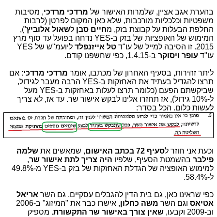
בהערת אגב אציין, שלמרות האישור של
מרדכי מרדכי
, מסיבות
משפטיות וכלכליות מורכבות, שלא כאן המקום לפרטן (לרבות
החלפת הבעלות על קבוצת בזק, מ
חיים
סבן
ל
שאול אלוביץ'
),
המימוש של האופציות של בזק ב-YES נדחה בפועל עד סוף מרץ
2015. זו הסיבה למייל של עו"ד
טל אייזנפלד
ליועמ"ש של YES
עו"ד
עופר ויסוקר
ב-1.4.15, כפי שחשפנו קודם.
ליתר זהירות, בסעיף האחרון של מכתבו, אומר
מרדכי מרדכי
: אם
תרצו להגדיל בעתיד את האחזקות ב-YES הרבה מעבר לגידול,
שביקשתם הפעם (כלומר תרצו לעלות באחזקות ב-YES מעל
ל-10% גידול), אז תחזרו אלינו לבקש אישור שר. עד אז, לא צריך
לעשות כלום. הכל בסדר:
וכעת אני חוזר ל
סעיף 72 בכתב האישום
, שמאשים את
שלמה
פילבר
בהשמטת הסעיף, שלפיו
היה צריך לתת אישור שר
,
למימוש האופציה של הגדלת האחזקות של בזק ב-YES מ-49.8%
ל-58.4%.
כפי שראינו כאן, גם בית הדין להגבלים עסקיים, גם השר
אריאל
אטיאס
וגם השר
משה כחלון
, אישרו כבר את "המיזוג" ב-2006
וב-2009 וקבעו,
שאין צורך באישור שר התקשורת
. מספיק