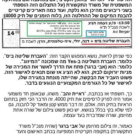
המשפטית של משרד התקשורת
(
על התצלום הזה הוספתי
בשני ריבועים
מהיכן הוא נלקח, ועוד כמה תאריכים קריטיים
להבנת המיקום של ההחלטה הזו, בלוח הזמנים של תיק 4000)
:
כפי שניתן לראות, נושא המפגש הקצר הזה: "
העברת שליטה ביס
".
כלומר: העברת השליטה ב-Yes מה שמכונה "המיזוג".
כלומר: הוא (אבי ברגר) פתח
את הדרך לאשר את המכירה של
מניות יורוקום לבזק. הוא לא הציג אז שום תנאים לאישור הזה.
פשוט העביר את הבקשה, שהייתה מונחת במגירה שלו,
לאישור של כל הגורמים המקצועיים הנוגעים בדבר.
כך, חשפתי אז בכתבה, "
ראיית זהב
". משהו, שבאופן חד משמעי
אמור היה לפרק לרסיסים את תיק 4000. זה הדבר הכי חזק בתחום
הראיות בתיק הזה. אולם, זה דבר ממש קטן ומאוד קל להבנה, גם
למי שלא בקי בכלל בנושא. יש כאן פשוט צילום של שורה אחת
מהיומן, שורה שמדברת בעד עצמה.
כאמור, זה צילום מהיומן של
אבי ברגר
(שהיה מנכ"ל משרד
התקשורת) בתקופה הקריטית המופיעה בכתב האישום והעד