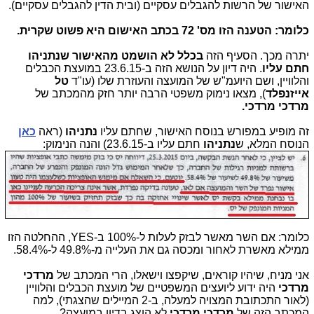
האישור של הרשות להגבלים עסקיים (ובית הדין להגבלים עסקיים).
כלומר: הטענה הזו מס' 72 בכתב האישום היא פשוט שקרית.
יתרה מכך. הסעיף הזה
בכלל לא הושמט מהאישור שנתניהו
חתם עליו
. היה דיון על הנושא הזה ב-23.6.15 במועצת הכבלים
והלוויין, ושם היועמ"ש של המועצה והעוזרת שלו (עו"ד
טל
אייזנפלד
), מצאו נימוק משפטי הרבה יותר חזק מהמכתב של
מרדכי מרדכי.
זה מופיע במפורש בנוסח האישור, שחתם עליו
נתניהו
(ראה
כאן
הנוסח המלא, ש
נתניהו
חתם עליו ב-23.6.15) והנה הנימוק:
כלומר: אם השר מאשר לבזק לעלות ל-100% ב-YES, ההחלטה הזו
ממילא מאשרת לאחור ומכסה גם את העלייה מ-49.8% ל-58.4%.
אני מניח, שיהיו קוראים, שיקפצו וישאלו, הרי המכתב של
מרדכי
מרדכי
היה ידוע ליועצים המשפטיים של מועצת הכבלים והלוויין
(לאור התכתובת המצויה למעלה, ב-2 המיילים שהצגתי), למה
המכתב הזה של
מרדכי מרדכי
לא הוצג בדיון במועצה?