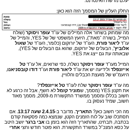
יעלם מרשת האינטרנט.
החלק העליון של המסמך הזה הוא כאן:
מה שמחוק בשחור אלה המיילים של עו"ד
עופר ויסוקר
(שולח
המייל, בשורה "מאת"), היועץ המשפטי של של YES, והמייל של
עו"ד
ליאור פורת
, העו"ד של יורוקום (כלומר, העו"ד של
שאול
אלוביץ'
, הבעלים של יורוקום, שהוא גם הבעלים של YES),
שבאותה עת גם ייצג את YES.
המייל מעו"ד
עופר ויסוקר
נשלח, כפי שרואים, אל עו"ד
טל
אייזנפלד
ולידיעה יש את עו"ד
ליאור פורת
ועו"ד
דודו קובסניאנו
,
היועמ"ש של מועצת הכבלים והלוויין.
מה עו"ד
עופר ויסוקר
שלח לעו"ד
טל אייזנפלד
?
את תקנון YES (מסמך, ש
מוניר
קזמל
לא חשף, אבל זה כרגע לא
חשוב בכלל) ומסמך ממשרד התקשורת מ-2009, מסמך מאוד
חשוב, שמיד נעסוק בו.
מה הכי חשוב כאן?
התאריך.
מדובר ב-
2.4.15
שעה 13:17
. אם
תסתכלו שוב על לוח הזמנים הקטן, שנמצא כמה פסקאות קודם
בכתבה, תבחינו, שהתאריך הזה הוא בזמן בו
אבי ברגר
יושב היטב
על כסא המנכ"ל במשרד התקשורת. הוא פוטר חודש וחצי
אחרי