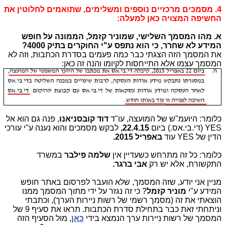
4. מסמכים מרכזיים נוספים ומשלימים, שתואמים לחלוטין את
החשיפה המצויה כאן למעלה:
א. מהו המסמך השלישי, שמוניר קזמל, הממונה על חופש
המידע לא שחרר, כי הוא נתפס ע"י החוקרים בתיק 4000?
את המסמך הזה הצגתי כבר כמה פעמים בסדרת הכתבות, וזה לא
המסמך עצמו אלא התייחסות לקיומו והנה זה כאן:
כלומר: היועמ"ש של המועצה, עו"ד
דוד קובסניאנו
, פנה גם הוא אל
YES (די.בי.אס.) ביום
22.4.15,
לבקש מסמכים והוא נענה ע"י עורכי
הדין של YES עוד
באפריל 2015.
כלומר: כל זה מתרחש כשעדיין אין
שלמה פילבר
במשרד
התקשורת, אלא יש רק
אבי ברגר.
מניין אני יודע, שזה המסמך, שלא הועבר לפרסום באתר חופש
המידע ע"י
מוניר קזמל
? כי זה נגזר על ידי מתוך המסמך ממנו
הוצאתי את זה (מסמך רשמי של רשות ניירות הערך), וכתבתי
וניתחתי זאת כבר בתחילת סדרת הכתבות. תראו את סעיף 9 של
המסמך של רשות ניירות ערך הנמצא בידי
כאן
, מול הסעיף הזה