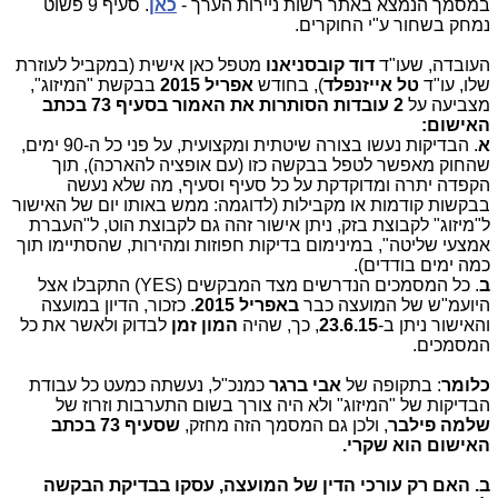
במסמך הנמצא באתר רשות ניירות הערך -
כאן
. סעיף 9 פשוט
נמחק בשחור ע"י החוקרים.
העובדה, שעו"ד
דוד קובסניאנו
מטפל כאן אישית (במקביל לעוזרת
שלו, עו"ד
טל אייזנפלד
), בחודש
אפריל 2015
בבקשת "המיזוג",
מצביעה על
2 עובדות הסותרות את האמור בסעיף 73 בכתב
האישום:
א
. הבדיקות נעשו בצורה שיטתית ומקצועית, על פני כל ה-90 ימים,
שהחוק מאפשר לטפל בבקשה כזו (עם אופציה להארכה), תוך
הקפדה יתרה ומדוקדקת על כל סעיף וסעיף, מה שלא נעשה
בבקשות קודמות או מקבילות (לדוגמה: ממש באותו יום של האישור
ל"מיזוג" לקבוצת בזק, ניתן אישור זהה גם לקבוצת הוט, ל"העברת
אמצעי שליטה", במינימום בדיקות חפוזות ומהירות, שהסתיימו תוך
כמה ימים בודדים).
ב
. כל המסמכים הנדרשים מצד המבקשים (YES) התקבלו אצל
היועמ"ש של המועצה כבר
באפריל 2015
. כזכור, הדיון במועצה
והאישור ניתן ב-
23.6.15
, כך, שהיה
המון זמן
לבדוק ולאשר את כל
המסמכים.
כלומר
: בתקופה של
אבי
ברגר
כמנכ"ל, נעשתה כמעט כל עבודת
הבדיקות של "המיזוג" ולא היה צורך בשום התערבות וזרוז של
שלמה פילבר
, ולכן גם המסמך הזה מחזק,
שסעיף 73 בכתב
האישום הוא שקרי.
ב. האם רק עורכי הדין של המועצה, עסקו בבדיקת הבקשה