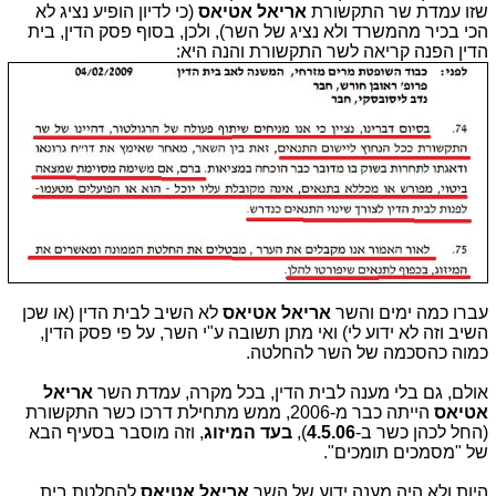
שזו עמדת שר התקשורת
אריאל אטיאס
(כי לדיון הופיע נציג לא
הכי בכיר מהמשרד ולא נציג של השר), ולכן, בסוף פסק הדין, בית
הדין הפנה קריאה לשר התקשורת והנה היא:
עברו כמה ימים והשר
אריאל אטיאס
לא השיב לבית הדין (או שכן
השיב וזה לא ידוע לי) ואי מתן תשובה ע"י השר, על פי פסק הדין,
כמוה כהסכמה של השר להחלטה.
אולם, גם בלי מענה לבית הדין, בכל מקרה, עמדת השר
אריאל
אטיאס
הייתה כבר מ-2006, ממש מתחילת דרכו כשר התקשורת
(החל לכהן כשר ב-
4.5.06
),
בעד המיזוג
, וזה מוסבר בסעיף הבא
של "מסמכים תומכים".
היות ולא היה מענה ידוע של השר
אריאל אטיאס
להחלטת בית