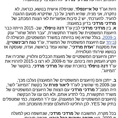
היות ועו"ד
טל אייזנפלד
, שטיפלה אישית בנושא, כנראה, לא
נחקרה, אני מניח, שהיא תשיב על כך, שתיקרא מטעם ההגנה
להעיד. להערכתי, יש 2 סיבות אפשריות לאי הצגת המכתב של
מרדכי מרדכי
בדיון במועצה:
א
. בין
מרדכי מרדכי
לבין עו"ד
דנה נויפלד,
שב- 2015 הייתה כבר
היועצת המשפטית של משרד התקשורת, "עבר חתול שחור" ענק
ב-2009
, בגלל שהיא (אז בהיותה במשרד המשפטים), הכשילה לו
(
ביחד
עם היועצת המשפטית של המשרד, עו"ד
נגה רובינשטיין
),
את מסקנות "
ועדת מרדכי
", שהוא עמד בראשה, ועדה, שעסקה אז
בנושא שירותי הטלוויזיה.
ייתכן והיועצים המשפטיים של מועצת הכבלים והלוויין, שהכירו את
הקרע העמוק הזה בינהם, עוד מ-2009, לא רצו ב-2015 להרגיז את
עו"ד
דנה נויפלד
בהזכרת שמו של
מרדכי מרדכי
, בהקשר של
"המיזוג".
ב
. ייתכן והם (היועצים המשפטיים של המועצה) נעלבו מכך,
שב-2009 מי שהשיב לעו"ד
ליאור פורת
על בקשת "המיזוג" לשר,
היה המנכ"ל
מרדכי מרדכי
עם הצוות של היועצים המשפטיים של
משרד התקשורת, בלי לתדע אותם, ולא הם ענו על הבקשה
(היועצים המשפטיים של המועצה), עם יו"ר המועצה, כמי שמטפלים
בתיק של YES. לכן החליטו להתעלם זמנית מהמכתב הזה.
בכל מקרה, התשובה של
מרדכי מרדכי,
שנחשפה כאן למעלה