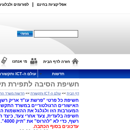
|
אפליקציות בחינם
לפורומים ולבלוגים
מי אנחנו
חזרה לדף הבית
חדשות
עולם ה-ICT ותקשורת
חשיפת הסיבה לתפירת תיק 4000 ב"נקודת האפס": "פרשת עורכי ה
דף הבית
>>
עולם ה-ICT ותקשורת
>>
חדשות משרד הת
חשיפת כל פרטי "פרשת עו"ד אריק רשף
המעורבות הזו ולגלגל את ההאשמות המ
חשיפה בלעדית, צעד אחרי צעד, כיצד הפ
רשף, כדי לא "להרוס" את "תיק 4000".
עדכונים בסוף הכתבה.