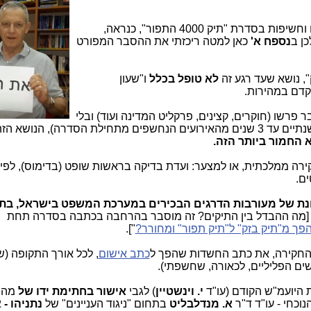
למי ששואל אותי למה אני ממשיך בפרסום וחשיפות בסדרת "תיק 4000 התפור", כנראה,
ן ב
נספח א'
כאן למטה ריכזתי את ההסבר המפורט
, נושא שעד רגע זה
לא טופל בכלל
ו"שעון
קדם במהירות.
פרשו (חוקרים, קצינים, פרקליט המדינה ועוד) ובלי
"עצירת שעון ההתיישנות" (שכבר "סופר" שנתיים עד 3 שנים מהאירועים הנחשפים מתחילת הסדרה), הנ
 החמור ביותר הזה.
ים.
ת של מעורבות הדרגים הבכירים במערכת המשפט בישראל, בתה
מה ההבדל בין התיקים? זה מוסבר בהרחבה בכתבה בסדרה תחת
"].
 החקירה, את כתב החשדות שהפך ל
כתב אישום
, לכל אורך התקופה (
ים הפליליים, לכאורה, שחשפתי).
היועמ"ש הקודם (עו"ד
י.
וינשטיין
) לגבי
אישור בחתימת ידו של
מה 
וכחי - עו"ד ד"ר
א. מנדלבליט
בתחום "ניגוד העניינים" של
נתניהו - 