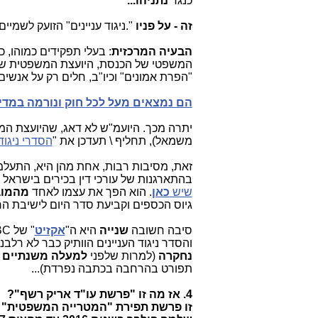
כנגד
נתניהו...
זה - על פניו
."
ניגוד עניינים" הזועק לשמיי
הבעיה המרכזית
: בעלי תפקידים כמוהו, 
המשפטי של הכנסת, היועצת המשפטית של מ
"הפרת אמונים" וכיו"ב, חלים רק על אנ
הם נמצאים מעל לכל חוק ונורמה במדי
יתרה מכך. היועמ"ש לא דאג, שהיועצת ה
משמאל), תחליף \ תעדכן את "
הסדרי ניגוד
זאת, מסיבות רבות, אחת מהן היא, התעלמו
בהתארגנות של עורכי דין בכירים בישראל
שיש
כאן
. הוא הפך את עצמו לאחד
מהמוב
גיוס הכספים וקביעת סדר היום לישיבת החי
סיבה חשובה
שנייה
היא ה"
אקזיט
" של IBC (נרכשה ע"י סלקום ותש"י, כך שעו"ד
והסדר ניגוד העניינים הוותיק כבר לא רלבנ
נחקרה
(למרות שלפני
למעלה משנתיים 
תפורט בהרחבה בכתבה נפרדת)...
4. אז מה זו "פרשת עו"ד אריק רשף"?
זו פרשת תפירת "המטרייה המשפטית" 