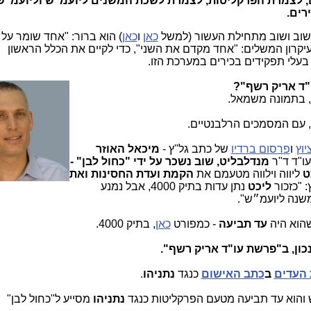
, לצמרת הפרקליטות, לצמרת לשכת המשנים ליועמ"ש וליועמ"ש 
רים.
י שוב ושוב מתחילת העשור (למשל
כאן
ו
כאן
) הוא ברור: "אחד שומר ע
עיקרון המשלים: "אחד מקדם את השני", כדי לקיים את הכלל הראשון
 בעלי תפקידים בכירים במערכת הזו.
, בתמונה משמאל.
עם המסמכים הרלבנטיים.
יוץ
ו
פרסום ברדיו
של כתב גל"ץ
-
מיכאל האוזר
ו"ד ד"ר
מנדלבליט,
שוב נשכר על ידי "כחול לבן" -
ט
ליווה וילווה מטעמם את
הקמת ועדת החסינות ואת
: "כזכור
ליכט
נתן עדות בתיק 4000, אבל נמנע
שנה ליועמ״ש".
שהוא היה
עד תביעה
- כמפורט
כאן
, בתיק 4000.
ון,
ב"פרשת עו"ד אריק רשף".
ב
כתב האישום
כנגד
נתניהו
.
 והוא עד תביעה מטעם הפרקליטות כנגד
נתניהו
מסייע ל"כחול לבן"