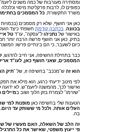
ומסתירה מעורבות של כמה משנים ליועמ"
כפופים לו, לרבות פרקליטת מיסוי וכלכלה 
משרד התקשורת.
כל המסמכים בחתימת
כאן אני חושף, שלא רק מסמכים (בכמויות ענק)
בכוונה
.
בכתבה קודמת
חשפתי כיצד הועלמ
באישור של
נתניהו
ל"עסקה", עו"ד
טל איי
בתיק. כאן אני חושף פרשה הרבה יותר ח
כיום לשעבר, כי הם בינתיים פרשו: המש
כבר בתחילת החשיפה, אני חייב להדגש,
ל
המסמכים, שאני חושף כאן, לעו"ד ארי
הוא זה
ש"מככב" בחשיפה זו, של "
תיק ה
לפי מיטב ידיעתי כרגע, הוא מילא את תפקי
ואישור לכך, מהמשנה ליועמ"ש. לא ידועה 
"שזרמו" לצמרת בזק הלוך ושוב ב
מיילים 
הטענות שלי בחשיפה כאן
מופנות למי שה
העלים אותה
,
ולכל מי ששותק עד היום.
בה.
זה הלב של השאלה, האם מעשיו של שלמה
פי ייעוץ משפטי, שאישר את כל התרגיל