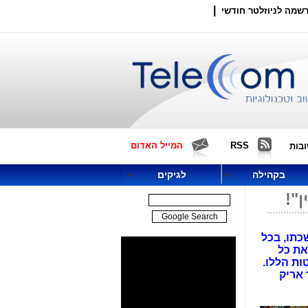
|
שמה לניוזלטר חודשי
RSS
המייל האדום
בות
בקהילה
לגיקים
כתו, בכל
טה להסתיר את כל
ות הללו.
 אריק