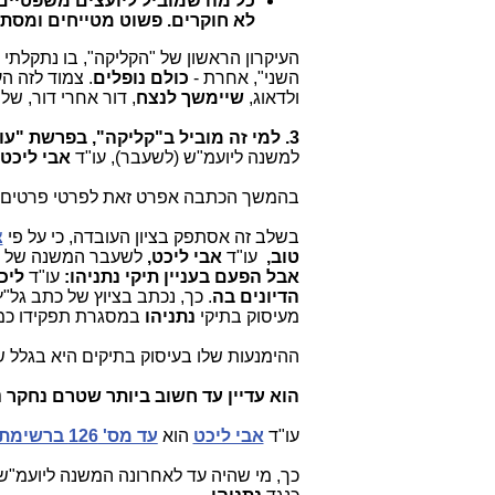
כל מה שמוביל ליועצים משפטיים
לא חוקרים. פשוט מטייחים ומסתי
העיקרון הראשון של "הקליקה", בו נתקלת
השני", אחרת -
כולם נופלים
. צמוד לזה ה
ולדאוג,
שיימשך לנצח
, דור אחרי דור, של
3. למי זה מוביל ב"קליקה", בפרשת "עו"ד אריק רשף"?
למשנה ליועמ"ש (לשעבר), עו"ד
אבי ליכט
בהמשך הכתבה אפרט זאת לפרטי פרטים, 
בשלב זה אסתפק בציון העובדה, כי על פי
צ
טוב,
עו"ד
אבי ליכט,
לשעבר המשנה של ע
אבל הפעם בעניין תיקי נתניהו
:
עו"ד
ליכ
הדיונים בה
. כך, נכתב בציוץ של כתב גל"ץ
מעיסוק בתיקי
נתניהו
במסגרת תפקידו כמ
ההימנעות שלו בעיסוק בתיקים היא בגלל 
הוא עדיין
עד חשוב ביותר שטרם נחקר נכ
עו"ד
אבי ליכט
הוא
עד מס' 126 ברשימת העדים
כך, מי שהיה עד לאחרונה המשנה ליועמ"ש