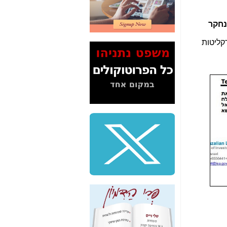
2" על תעלולי השר
משה כחלון -
כאן
נחקר
המשך חשיפת הבלוף
קליטות
ששמו "מהפיכת
הסלולר" ואיך מסרסים
את הנתונים לציבור -
כאן
סיכום ביקור בסיליקון
ואלי - למה 3 הגדולות
משקיעות ומפתחות
באותם תחומים -
כאן
שלמה פילבר (עד
לאחרונה מנכ"ל משרד
התקשורת) - עד
מדינה? הצחקתם
אותי! -
כאן
"יש אפליה בחקירה"?
חשיפה: למה השר
משה כחלון לא נחקר
עד היום? -
כאן