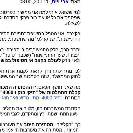
מאת:
אבי וייס
,
30.1.20, 08:00
שפספס את כל או את רוב פרקי הסדרה ולכ
לשאלה.
בקצרה: אני מטפל בחשיפת "תפירת התיק"
ההתיישנות", שנוגע לכל מה שחשפתי, מת
יתרה מכך, חלק מהמעורבים ב"תפירה" כבר 
ולא ייבדק
לעולם
בקצב אי הטיפול בנושא
לחוק הממשלה, שזה בסמכות שר המשפט
מה שאני חושף הפעם, זו
ההסתרה המכוונ
קבלת ההחלטות של "תיקי בזק ו-4000"
[
הכותרת: "
תיק 4000: מתי, מדוע ואיך הוא הפך מ"תיק בזק" ל"תיק תפור" ומחורר?
הסתרת המעורבות הזו, מלווה את תהליכי
"שעון ההתיישנות" רץ ומתקדם, לגבי המעש
כך, "הקליקה"
מסתירה היטב
את מעורבות 
"המיזוג", מסתירה את מעורבות היועמ"ש הנ