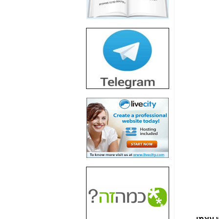
חשיפת חשד לשחיתות
הדומה לזו של "תיק
4000" אך בתחום
הסלולר -
כאן
חשיפת מה שלא
רוצים שתדעו בעניין
פריסת אנלימיטד
(בניחוח בלתי נסבל) -
כאן
חשיפה: איוב קרא
אישר לקבוצת סלקום
בדיוק מה שביבי אישר
ל-Yes ולבזק -
כאן
האם השר איוב קרא
היה צריך בכלל לחתום
על האישור, שנתן
לקבוצת סלקום? -
כאן
האם ביבי וקרא קבלו
בכלל תמורה עבור
ההטבות הרגולטוריות
שנתנו לסלקום? -
כאן