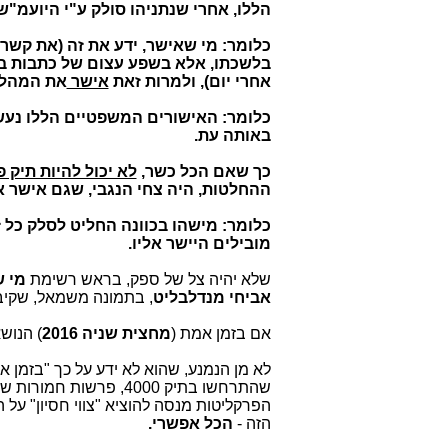
הללו, אחרי שנתניהו סולק ע"י היועמ"ש 
כלומר: מי שאישר, ידע את זה (את קשר
בלשכתו, אלא בשפע עצום של כתבות בעית
אחרי יום), ולמרות זאת
אישר
את המהלכי
כלומר: האישורים המשפטיים הללו נעשו
באותה עת.
כך שאם הכל כשר,
לא יכול להיות תיק פ
ההחלטות, היה צחי הנגבי, שגם אישר א
כלומר: מישהו בכוונה החליט לסלק כל 
מובילים היישר אליו.
שלא יהיה צל של ספק, בראש רשימת
מי ש
אביחי מנדלבליט
, בתמונה משמאל, שקי
אם בזמן אמת (
מחצית שניה 2016
) הנושא
לא מן הנמנע, שהוא לא ידע על כך "בזמן 
שהתרחשו בתיק 4000, פרש
הפרקליטות מנסה להוציא "צווי חסיון" על 
הזה -
הכל אפשרי.