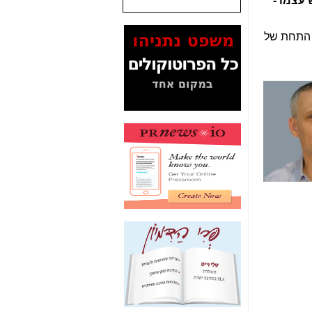
עצמו -
המסמכים בנושא בזק-
Yes (תיק 4000)
ל התחת של
מוכיחים "תפירת תיק"
לאיש הלא נכון! -
כאן
עובדות ומסמכים
המוסתרים מהציבור:
האם ביבי כשר
תקשורת עזר לקב'
בזק? -
כאן
מה מקור ה-Fake
News שהביא לתפירת
תיק לביבי והעלמת
החשודים הנכונים -
כאן
אחת הרגליים של "תיק
4000 התפור"
התמוטטה היום
בניצחון (כפול) של בזק
-
כאן
איך כתבות מפנקות
הפכו לפתע לטובת