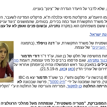
ם, שלא לדבר על היעדר הגדרה של "צינון" בעניינו.
כמו היועמ"ש, פרקליטת מיסוי וכלכלה ת"א, פרקליט המדינה לשעבר, הי
שרד התקשורת ועוד כמה בכירים, בטוחים, שהמושגים "ניגוד ענייני
שים ששם משפחתם הוא במקרה
נתניהו, ובשום פנים ואופן לא על עצ
נת ישראל
.
משפטית של משרד התקשורת, עו"
ד
נה נויפלד
, (בתמונה
 העניינים
" של עצמה.
ת מחשיפה של חלקו של בן זוגה, עו"ד ד"ר
דודי תדמור
כנגד
נתניהו
, שגם פרסמו ברבים כל מיני עצומות, דוגמת
מה
ילים
במאבק נגד ראש הממשלה ונהיה (ביוזמתו) אחראי על
רום של עורכי הדין (
כאן
ו
כאן
,
מ-21.5.19).
תדמור
יצא מ-IBC
טי), פרשה שמכונה על ידי "
תיק 5000
", פרשה שבכוונה
לא
הייתה החלטה
כן לחקור
.
המריחה והגריסה של החלטה זו ע"י "הקליק
המפוברקת, "מטריה משפטית", שנפתחה מעל מהלכי הרגולציה 