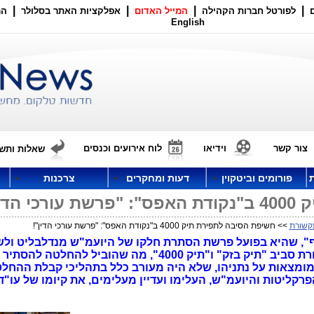
|
|
|
|
לפורטל חברות הקהילה
המייל האדום
אפלקציות האתר בסלולר
הר
English
צור קשר
וידיאו
לוח אירועים וכנסים
שאלות ותשו
פורומים וביטקוין
דעות ומחקרים
צרכנות
דין"!
קשורת
>> חשיפת הסיבה לתפירת תיק 4000 ב"נקודת האפס": "פרשת עורכי הדין"!
", שהיא בפועל פרשת הסתרת חלקו של היועמ"ש מנדלבליט ולש
האישורים הרגולטוריים במשרד התקשורת סביב "תיק בזק" ו"תיק 4000", מה שהוביל להחל
ומצאות על נתניהו, שלא היה מעורב כלל בתהליכי קבלת ההחלט
רקליטות והיועמ"ש, העלימו ועדיין מעלימים, את קיומו של עו"ד