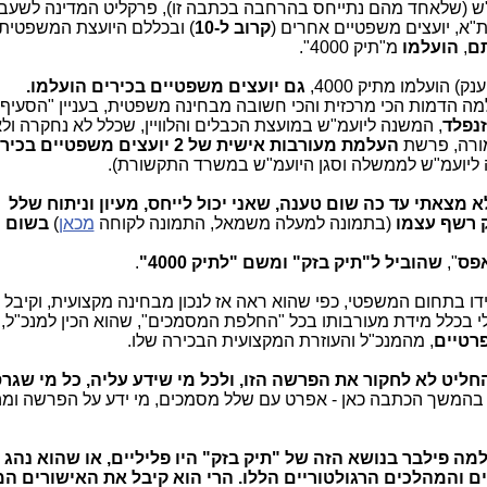
ש (שלאחד מהם נתייחס בהרחבה בכתבה זו), פרקליט המדינה לשעב
ת"א, יועצים משפטיים אחרים (
קרוב ל-10
) ובכללם היועצת המשפטית
ם
,
הועלמו
מ"תיק 4000".
 הועלמו מתיק 4000,
גם יועצים משפטיים בכירים הועלמו.
ה הדמות הכי מרכזית והכי חשובה מבחינה משפטית, בעניין "הסעיף
זנפלד
, המשנה ליועמ"ש במועצת הכבלים והלוויין, שכלל לא נחקרה ול
מורה, פרשת
העלמת מעורבות אישית של 2 יועצים משפטיים
בכיר
נה ליועמ"ש לממשלה וסגן היועמ"ש במשרד התקשורת).
א מצאתי עד כה שום טענה, שאני יכול לייחס, מעיון וניתוח שלל
ק רשף עצמו
(בתמונה למעלה משמאל, התמונה לקוחה
מכאן
)
בשום נ
אפס
",
שהוביל ל"תיק בזק" ומשם "לתיק 4000"
.
דו בתחום המשפטי, כפי שהוא ראה אז לנכון מבחינה מקצועית, וקיבל ג
לי בכלל מידת מעורבותו בכל "החלפת המסמכים", שהוא הכין למנכ"ל,
פרטיים
, מהמנכ"ל והעוזרת המקצועית הבכירה שלו.
חליט לא לחקור את הפרשה הזו, ולכל מי שידע עליה, כל מי שגרס
בהמשך הכתבה כאן - אפרט עם שלל מסמכים, מי ידע על הפרשה ומה
 פילבר בנושא הזה של "תיק בזק" היו פליליים, או שהוא נהג 
ים והמהלכים הרגולטוריים הללו. הרי הוא קיבל את האישורים ה