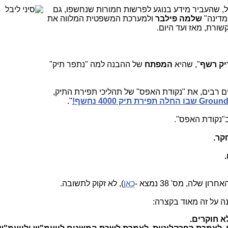
 שהעביר מידע בנוגע לפרשות חמורות שנחשפו, גם
מדינה"
שלמה פילבר
ולמערכת המשפטית המלווה את
ורת, מאז ועד היום.
יק רשף
", שהיא
המפתח
של ההבנה למה "נתפר תיק"
ם רבים, את "נקודת האפס" של תהליכי תפירת התיק,
".
ב"נקודת האפס".
קר.
.
לה, מס' 38 נמצא -
כאן
), לא זקוק לתשובה.
ה על זה מאוד בקצרה:
א חוקרים.