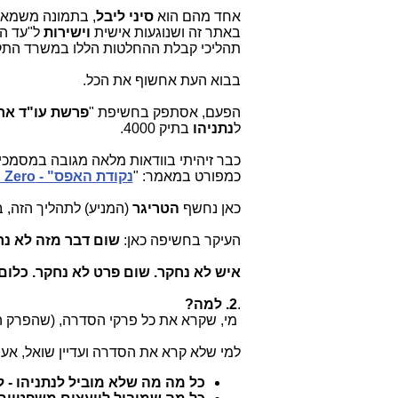
אחד מהם הוא
סיני ליבל
, בת
מונה משמאל,
באתר זה ושנוגעות אישית
וישירות
ל"עד ה
תהליכי קבלת ההחלטות הללו במשרד התקש
בבוא העת אחשוף את הכל.
הפעם, אסתפק בחשיפת "
פרשת עו"ד אר
ל
נתניהו
בתיק 4000.
כבר זיהיתי בוודאות מלאה מגובה במסמכי
כמפורט במאמר: "
נקודת האפס" - Ground Zero שבו החלה תפירת תיק 4000 נחשף!
כאן נחשף
הטריגר
(המניע) לתהליך הזה, 
העיקר בחשיפה כאן:
שום דבר מזה לא נח
איש לא נחקר. שום פרט לא נחקר. כלום
.
2. למה?
מי, שקרא את כל פרקי הסדרה, (שהפרק האחרון ש
למי שלא קרא את הסדרה ועדיין שואל, אענ
כל מה מה שלא מוביל לנתניהו - ל