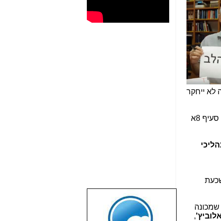
ושא הזה לא ייחקר
לכן, מתחילת הדרך קראתי לקמת ועדת חקירה ממלכתית, או למצער: ועדת בדיקה בראשות שופט (בדימוס), לפי סעיף 8א
ליכי
שכעת
שבוע טוב לכל
שמכונה
הגולשים באשר
אלוביץ'
,
הם!!!