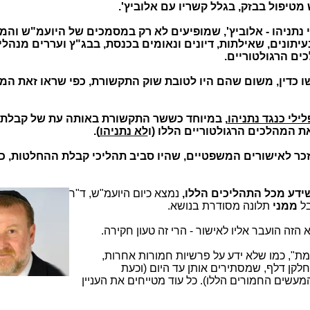
מטיפול בבזק, בגלל קשריו עם אלוביץ'.
י נתניהו - אלוביץ', שמופיעים לא רק במסמכים של היועמ"ש והמ
ונים, שאילתות, דיונים ונאומים בכנסת, בבג"ץ ועררים מנהליי
ם הרגולטוריים.
 כדין, משום שהם היו לטובת שוק התקשורת, כפי שראו זאת המח
לילי כנגד נתניהו
, במיוחד כששר התקשורת באותה עת של קבלת
ת המהלכים הרגולטוריים הללו (ו
לא נתניהו
).
זכר לאישורים המשפטיים, שהיו סביב תהליכי קבלת ההחלטות, כ
ידע מכל התהליכים הללו,
נמצא כיום היועמ
"ש, ד"ר
בל
ממני
תלונה מסודרת בנושא.
 הזה הועבר אליו לאישור - הרי זה טעון חקירה.
אמת", כמו שלא ידע על פרשיות חמורות אחרות,
ות חמורות שחלקן דלף, שמסתירים אותן עד היום (וכעת
המעשים החמורים הללו). כל עוד מטייחים את העניין