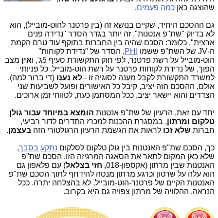
שהוצגה כאן
כמה פעמים
.
גם ההסכם היחיד, שקיים בנושא זה (בין פרטנר להוט-מובייל), הוא
לא בדיוק "שת"פ אנטנות", זה יותר בגדר הסדר "נדידה פנים
ארצית", כלומר:
הסכם שהיה בין החברות בתוקף עוד טרם הקמת
ה-
JV של השת"פ ששמו
PHI
, הסדר של "נדידת לקוחות"
הוט-מובייל על רשת פרטנר, לפי חוק התקשורת סעיף 5ג', ו
אין
מצב
הפוך, של נדידת לקוחות פרטנר על רשת הוט-מובייל.
כל פניותי
למשרד התקשורת לקבל מענה לסוגיה זו -
לא נענו
(די ברור למה).
אולם, ההסכם הזה יציב, קיבל כל האישורים ופועל לשביעות שני
הצדדים והוא יישאר יציב, ככל המסתמן כעת, לטווחי זמן ארוכים.
יחד עם זאת, הרעיון של שת"פ אנטנות
הומצא במיוחד עבור גולן
טלקום ומרתון
, במסגרת ההכנות למכרז התדרים לדור רביעי,
חברות
שלא זכו
לראות את הגשמת הרעיון הרגולטורי הזה
בעצמן
.
כך, הסכם שת"פ האנטנות בין גולן טלקום לסלקום
נתקע בסבך
,
שלא כאן המקום לתאר את הסאגה המרגיזה הזו. הסכם שת"פ
האנטנות שבין מרתון (אקספון-018,
חזי בצלאל
) עם פלאפון גם
הוא עלה על שרטון וכרגע מרתון מנסה להידחף לתוך הסכם שת"פ
האנטנות הקיים של פרטנר-הוט-מובייל, לא בהצלחה יתרה. ככל
הנראה, ההלוויה של מרתון צפויה גם היא בקרוב.