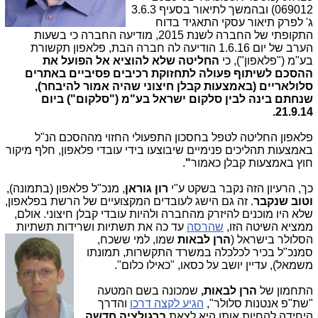
069012) ובהמשך לתיאור בסעיף 3.6.3
ג' לפרק תיאור עסקי התאגיד בדוח
התקופתי של החברה לשנת 2015, מודיעה החברה כי בשעות
הערב של יום 1.6.16 הודיעה לה חברה הבת, פלאפון תקשורת
בע"מ ("פלאפון"), כי
החליטה
שלא להוציא אל הפועל את
ההסכם לשיתוף פעולה לתחזוקת רכיבים פסיביים באתרים
סלולאריים (באמצעות קבלן חיצוני שהיה אמור להיבחר),
שנחתם בינה לבין סלקום ישראל בע"מ ("סלקום") ביום
21.9.14.
פלאפון החליטה לטפל בחסכון התפעולי החזוי מההסכם הנ"ל
באמצעות תהליכים פנימיים שיבוצעו בידי עובדי פלאפון, חלף מיקור
חוץ באמצעות קבלן כאמור
"
.
כך, הרעיון הזה נקבר בשקט ע"י
רון גוראן
, מנכ"ל פלאפון (בתמונה),
וטוב שנקבר
. זה גם הישג לעובדים המקצועיים של הרשת בפלאפון,
שלא היו מוכנים להיזרק מהחברה ולהיות עובדי קבלן חיצוני. אולם,
ממציא השיטה הזו,
שהרסה
עד כה את תשתיות ושרידות תשתיות
הסלולר בישראל (
הרן לבאות
שמו, למי ש
שכח,
סמנכ"ל בכיר לכלכלה במשרד התקשרות, תמונתו
משמאל), עדיין יושב על כסאו, "כאילו כלום".
התחמון של
הרן לבאות,
שמכונה בשם המטעה
"שת"פ אנטנות סלולר",
הגיע לקצה דרכו
והדרך
היחידה להחיות אותו היא לצאת
ברגולציה חדשה
,