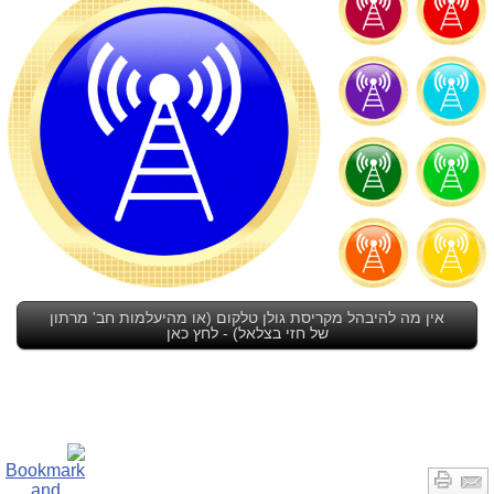
אין מה להיבהל מקריסת גולן טלקום (או מהיעלמות חב' מרתון
של חזי בצלאל) - לחץ כאן