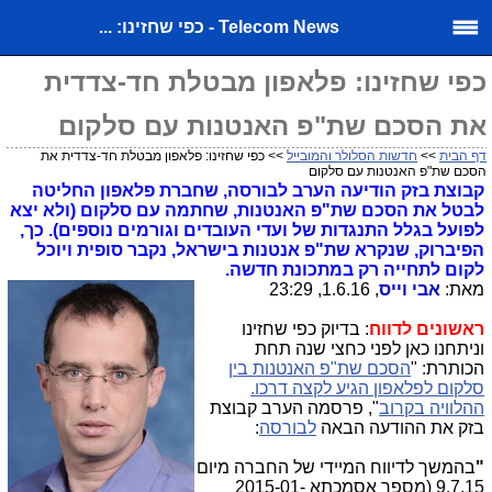
Telecom News - כפי שחזינו: ...
כפי שחזינו: פלאפון מבטלת חד-צדדית
את הסכם שת"פ האנטנות עם סלקום
דף הבית
>>
חדשות הסלולר והמובייל
>> כפי שחזינו: פלאפון מבטלת חד-צדדית את
הסכם שת"פ האנטנות עם סלקום
קבוצת בזק הודיעה הערב לבורסה, שחברת פלאפון החליטה
לבטל את הסכם שת"פ האנטנות, שחתמה עם סלקום (ולא יצא
לפועל בגלל התנגדות של ועדי העובדים וגורמים נוספים). כך,
הפיברוק, שנקרא שת"פ אנטנות בישראל, נקבר סופית ויוכל
לקום לתחייה רק במתכונת חדשה.
מאת:
אבי וייס
, 1.6.16, 23:29
ראשונים לדווח
: בדיוק כפי שחזינו
וניתחנו כאן לפני כחצי שנה תחת
הכותרת: "
הסכם שת"פ האנטנות בין
סלקום לפלאפון הגיע לקצה דרכו.
ההלוויה בקרוב
", פרסמה הערב קבוצת
בזק את ההודעה הבאה
לבורסה
:
"
בהמשך לדיווח המיידי של החברה מיום
9.7.15 (מספר אסמכתא 2015-01-