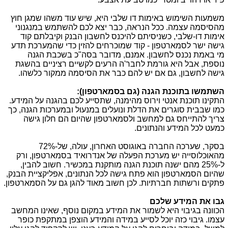
משמעות השימוש באימות דו שלבי היא, שיש עוד משהו שמגן חוץ
מהסיסמה עצמה. ככל הנראה, כבר יצא לכם להשתמש במנגנוני
אימות דו-שלבי, כשניסיתם להיכנס לחשבון הבנק וקיבלתם קוד
גישה ישר לסמארטפון - קוד שמוכרחים להזין כדי שהמערכת תדע
מי באמת נכנס לחשבון. אמנם, מדובר בסה"כ בשכבת הגנה
נוספת, אבל היא גורמת לחבר'ה הרעים לקשיים רציניים בהשגת
גישה לחשבון, גם אם יש להם כבר את הסיסמה ממקור כלשהו.
השתמשו בתוכנת הגנה (גם בסמארטפון):
התקינו תוכנת אנטי וירוס מהימנה, שתסייע לכם בהגנה על המידע.
כמו שבבית סוגרים את הדלת ונועלים במנעול ובמערכות הגנה, כך
צריך להתייחס גם למחשב ולסמארטפון שהיום הם חלון גישה
כמעט לכל המידע והנתונים.
בסקר, שערכה החברה באוגוסט האחרון, עולה, של-72%
מהאוכלוסייה יש מערכת הפעלה של אנדרואיד בסמארטפון, ורק
ל-25% מהם ישנה תוכנת הגנה מותקנת במכשיר. חשוב להבין,
שהיום הסמארטפון הוא פתח גישה לכל הנתונים, אפליקציית הבנק,
פתקים ורשתות חברתיות. לכן חשוב מאוד להגן גם על הסמארטפון.
גבו את המידע שלכם
הכוונה בגיבוי היא לשמור את המידע במקום נוסף, שאינו המחשב
עצמו. גיבוי כזה יוכל לסייע במידה והמידע הוצפן במתקפת כופר