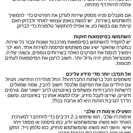
עלולה להיות דף מתחזה.
אם מקבלים פניה מספק שירות לעדכן את הפרטים כדי להמשיך
להשתמש בשירות, יש לגשת באופן עצמאי לאתר ולבדוק האם
קיימת שם בקשה כזו, או אפילו להתקשר טלפונית כדי לבדוק.
השתמשו בסיסמאות חזקות
יש להקפיד להשתמש בסיסמאות מורכבות ושונות עבור כל שירות.
במקרה שהאקר ישיג שם משתמש וסיסמה לשירות אחד, הוא ילך
וימשיך לנסות את הפרטים האלה בשירותים נוספים, וכשזה יצליח,
פוטנציאל הנזק יהיה גדול יותר. חשוב לרענן את הסיסמאות לעתים
תכופות.
אל תנדבו יותר מדי מידע עליכם
משתפים הכל ברשתות החברתיות? החל מהדירה החדשה, הטיול
עם הילדים וגם את המיקום שלכם? חשוב להבין, שמה שמעלים
לרשתות החברתיות ומשתפים באינטרנט לרוב יישאר שם. גורמים
זדוניים, שירצו לקבל מידע, יוכלו למצוא אותו כך באינטרנט, ומשם
הדרך לגניבת הזהות היא לא ארוכה בכלל.
הפעילו אימות דו שלבי
אימות דו-שלבי, הוא שימוש ב-2 רכיבים כדי להתחבר למערכת:
האחד הוא משהו שהמשתמש יודע, כמו סיסמה או מספר זיהוי
אישי, והשני הוא משהו שהמשתמש מחזיק, כמו טלפון נייד, התקן
פיזי או זיהוי ביומטרי כמו טביעת אצבע.