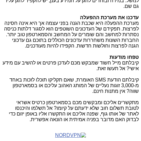
למשל. במידה ובוחרים להגן על המידע בענן, יש להקפיד להגן עליו
גם שם.
עדכנו את מערכת ההפעלה
מערכת ההפעלה היא שכבת הגנה בפני עצמה אך היא אינה חסינה
לפרצות. תפקידם של העדכונים השוטפים הוא לסגור דלתות כניסה
נסתרות למחשב והם שומרים על המחשב והסמארטפון טוב יותר.
החברות השונות משחררות עדכונים הכוללים בתוכם גם עדכוני
הגנה לפרצות וחולשות חדשות. הקפידו להיות מעודכנים.
טפחו מודעות
קיבלתם מייל חשוד שמבקש מכם לעדכן פרטים או להשיב עם מידע
אישי? אל תעשו זאת.
קיבלתם הודעת
SMS
האומרת, שאם תקליקו תוכלו לזכות באחד
מ-3,000 זוגות נעליים של המותג האהוב עליכם או בסמארטפון
שווה? אין מתנות חינם.
מתקשרים אליכם ומבקשים מכם בסמארטפון כרטיס אשראי
לטובת תשלום חוב שלא ידעתם על קיומו? אל תשלמו והיכנסו
לאתר של אותו גוף, שפנה אליכם או התקשרו אליו באופן יזום כדי
לבדוק האם מדובר בפניה אמיתית או הונאה אפשרית.