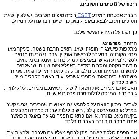
ריכוז של 8 טיפים חשובים.
חברת אבטחת המידע
ESET
ריכזה טיפים חשובים. יש לציין, שאת
הטיפים חשוב לבצע באופן קבוע, כדי שיעזרו בהגנה על המידע.
כך תגנו על המידע האישי שלכם:
היזהרו מפישינג
מתקפות פישינג הן הונאה, שאנו רואים הרבה בשטח, בעיקר מאז
פרוץ הקורונה והמעבר לרכישות אונליין. עברייני הרשת מנסים
לגשת למידע האישי באמצעות מיילים ודפי אינטרנט מתחזים,
הודעות טקסט ומסרים מידיים באפליקציות שונות, שנשלחים
לאנשים תמימים ומנסים לגרום להם למסור מידע דוגמת שמות
משתמש, סיסמאות, מספרי אשראי ועוד. כאשר מקבלים מייל,
חשוב לבדוק:
האם אתם מכירים את השולח? שולח, שאינכם מכירים, עלול להיות
גורם זדוני המנסה לדלות מכם פרטים אישיים.
לעתים, ניסיון הונאה עלול להגיע גם מאנשים שמכירים, אנשי קשר
במייל או בסמארטפון. לכן, חשוב לגלות ערנות במידה ומקבלים
בקשה מעט מוזרה, או אם פתאום הפניה מגיעה באנגלית כאשר
אתם מדברים בינכם בעברית בלבד.
אם הפניה כוללת קישור, ניתן לרחף מעליו עם העכבר, ולראות את
הכתובת אליה הוא מוביל. כתובת ארוכה מדי או עמוסה בתווים