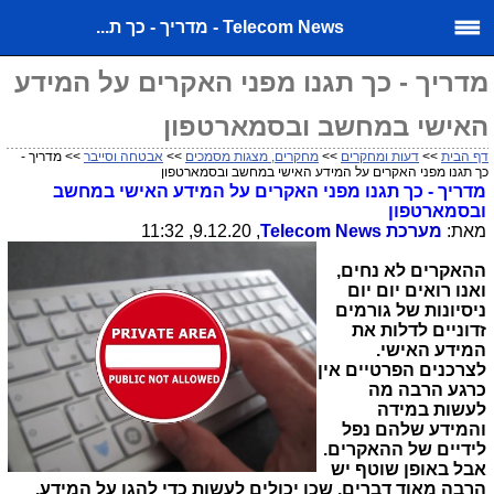
Telecom News - מדריך - כך ת...
מדריך - כך תגנו מפני האקרים על המידע
האישי במחשב ובסמארטפון
דף הבית
>>
דעות ומחקרים
>>
מחקרים, מצגות מסמכים
>>
אבטחה וסייבר
>> מדריך -
כך תגנו מפני האקרים על המידע האישי במחשב ובסמארטפון
מדריך - כך תגנו מפני האקרים על המידע האישי במחשב
ובסמארטפון
מאת:
מערכת
Telecom News
, 9.12.20, 11:32
ההאקרים לא נחים,
ואנו רואים יום יום
ניסיונות של גורמים
זדוניים לדלות את
המידע האישי.
לצרכנים הפרטיים אין
כרגע הרבה מה
לעשות במידה
והמידע שלהם נפל
לידיים של ההאקרים.
אבל באופן שוטף יש
הרבה מאוד דברים, שכן יכולים לעשות כדי להגן על המידע.