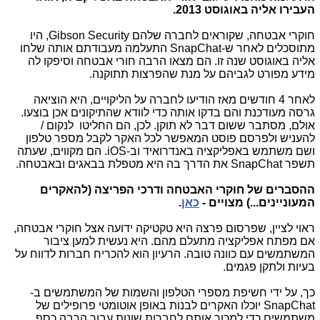
העבירו אליה באוגוסט 2013.
חוקרי אבטחה, שקוראים לחברה שלהם Gibson Security, היו
מתוסכלים לאחר ש-SnapChat התעלמה מעבודתם אותה שלחו
אליה באוגוסט שנה זו. הם מצאו הרבה חורי אבטחה וסיפקו לה
מידע מפורט לגביהם על מנת שהפרצות תתוקנה.
לאחר 4 חודשים מאז הודיעו לחברה על הליקויים, היא הוציאה
גרסה מעודכנת והם בדקו אותה כדי לוודא שהתיקונים אכן בוצעו.
אולם, מסתבר ששום דבר לא תוקן. לכן, הם החליטו לנקום /
להעניש ולפרסם פוסט המאפשר לכל האקר לקבל מספר טלפון
ושם משתמש באפליקציה באנדרואיד וב-iOS. הם מקווים, שעתה
תשפר SnapChat את הדרך בה היא מטפלת בבאגים ובאבטחה.
ההסברים של חוקרי האבטחה ודרכי הפריצה (להאקרים
המעוניינים...) מצויים -
כאן
.
ראוי לציין, שפרסום פרצה היא טקטיקה ידועה אצל חוקרי אבטחה,
אם מפתח אפליקציה מתעלם מהם. היא נעשית למען ציבור
המשתמשים עם כוונה טובה. הרעיון הוא להכריח חברות לדווח על
בעיות ולתקן פגמים.
כך, על ידי חשיפת מספרי הטלפון והשמות של המשתמשים ב-
SnapChat יוכלו האקרים לבנות באופן אוטומטי פרופילים של
משתמשים כדי למכור אותם לחברות שונות עבור הרבה כסף.