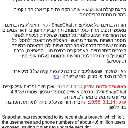
כך גם קבלה SnapChat עונש מקבוצת חוקרי אבטחה נוקמים
במקום מתנה לכריסטמס.
הורדה בחינם של אפליקציית SnapChat -
כאן
.
האפליקציה בחינם
מאפשרת צ'ט מהיר כולל תמונות, תוך קביעת הזמן בו יראו הנמענים
את ההודעות ויגיבו. כלומר, כל תמונה ששולחים נעלמת לאחר
מספר השניות שהוגדר מראש - האפליקציה דואגת "לחסל" כל
תמונה שעוברת דרכה לאחר כמה שניות ולכן מתאימה במיוחד
לצרכים דיסקרטיים. האפליקציה בחינם הזו - סנאפצ'ט, צברה
"מוניטין" כזירה להחלפת הודעות ותמונות בעלות אופי מיני
(סקסטינג).
ראוי להזכיר, שהאפליקציה סירבה להצעת קניה של 3 מיליארד
דולרים מצד פייסבוק, כפי שדיווחנו -
כאן
.
ראשונים לדווח
: עדכון 1.1.14, 10:12:
ואכן היום נפרצה אפליקציית
SnapChat ודלפו פרטים אישיים (מספרי טלפון ושמות) של 4.6
מיליון משתמשים מארה"ב וקנדה.
עדכון 3.1.14, 10:58
: החברה הודיעה על כוונתה לתקן את הפרצה
בזו הלשון:
Snapchat has responded to its recent data breach, which left
the usernames and phone numbers of about 4.6 million users
exposed, saying it plans to upgrade security