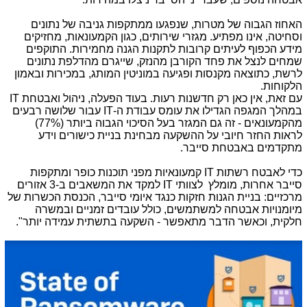
האחוז הגבוה של מטרות, שנפגעו ממתקפות גניבה של נתונים
וסחיטה, אינו מפתיע. מגזרי שירותים, כגון הקמעונאות, מחזיקים
מידע הכפוף לעיתים קרובות לתקנות הגנה מחמירות. התוקפים
שמחים לנצל את פחד הקורבן מהנזק, שייגרם מהדלפת נתונים
לרשת, כתוצאה מקנסות ופגיעה במוניטין המותג, במכירות ובאמון
הלקוחות.
עם זאת, אין כאן רק חדשנות רעות. בעוד הפעלה, ניהול ואבטחת
IT
במהלך המגפה הגדילו את עומס עבודת ה-
IT
עבור שלושה רבעים
מהקמעונאים - זה גם המגזר בעל הסיכוי הגבוה ביותר (77%)
לראות החזר חיובי על ההשקעה מבחינת בניית כישורים וידע
מתקדמים באבטחת סייבר.
כדי לאבטח רשתות
IT
קמעונאיות מפני תוכנות כופר ומתקפות
סייבר אחרות, מומלץ לצוותי
IT
למקד את המשאבים ב-3 אזורים
מרכזיים: בניית הגנות חזקות כנגד איומי סייבר, הכנסת הכשרות של
מיומנויות אבטחה למשתמשים, כולל עובדים זמניים ובמשרה
חלקית, וכאשר הדבר מתאפשר - השקעה בתשתית עמידה יותר".