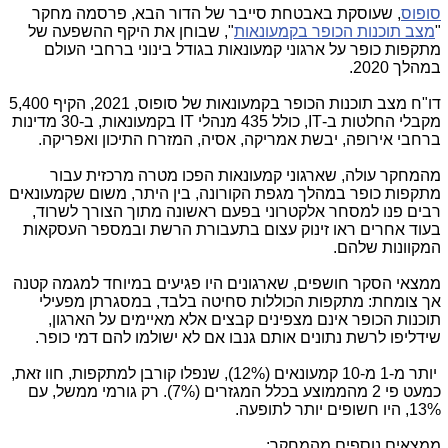
סופוס
, שעוסקת באבטחת סייבר של הדור הבא, פרסמה מחקר
"
מצב תוכנות הכופר בקמעונאות
", שבוחן את היקף ההשפעה של
מתקפות כופר על ארגוני קמעונאות בגודל בינוני ברחבי העולם
במהלך 2020.
דו"ח מצב תוכנות הכופר בקמעונאות של סופוס, 2021, הקיף 5,400
מקבלי החלטות ב-
IT
, כולל 435 מנהלי
IT
בקמעונאות, ב-30 מדינות
ברחבי אירופה, יבשת אמריקה, אסיה, המזרח התיכון ואפריקה.
מהמחקר עולה, שארגוני קמעונאות הפכו מטרה מרכזית עבור
מתקפות כופר במהלך מגפת הקורונה, בין היתר, משום שקמעונאים
רבים פנו למסחר אלקטרוני בפעם ראשונה מתוך הצורך לשרוד,
בעוד אחרים ראו זינוק עצום בתעבורת הרשת ובמספר העסקאות
המקוונות שלהם.
ממצאי הסקר חושפים, שארגונים היו פגיעים במיוחד למגמה קטנה
אך צומחת: מתקפות הכוללות סחיטה בלבד, במסגרתן מפעילי
תוכנות הכופר אינם מצפינים קבצים אלא מאיימים על הארגון,
שידליפו לרשת נתונים אותם גנבו אם לא ישולמו להם דמי כופר.
יותר מ-1 מ-10 קמעונאים (12%), שנפלו קורבן למתקפות, חוו זאת,
כמעט פי 2 מהממוצע בכלל המגזרים (7%). רק גורמי ממשל, עם
13%, היו חשופים יותר לתופעה.
ממצאים נוספים מהמחקר: