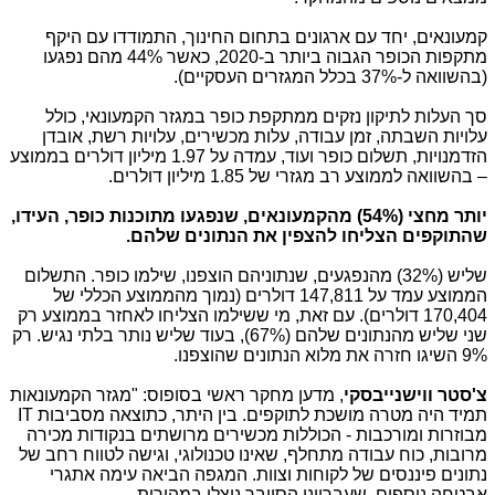
קמעונאים, יחד עם ארגונים בתחום החינוך, התמודדו עם היקף
מתקפות הכופר הגבוה ביותר ב-2020, כאשר 44% מהם נפגעו
(בהשוואה ל-37% בכלל המגזרים העסקיים).
סך העלות לתיקון נזקים ממתקפת כופר במגזר הקמעונאי, כולל
עלויות השבתה, זמן עבודה, עלות מכשירים, עלויות רשת, אובדן
הזדמנויות, תשלום כופר ועוד, עמדה על 1.97 מיליון דולרים בממוצע
– בהשוואה לממוצע רב מגזרי של 1.85 מיליון דולרים.
יותר מחצי (54%) מהקמעונאים, שנפגעו מתוכנות כופר, העידו,
שהתוקפים הצליחו להצפין את הנתונים שלהם.
שליש (32%) מהנפגעים, שנתוניהם הוצפנו, שילמו כופר. התשלום
הממוצע עמד על 147,811 דולרים (נמוך מהממוצע הכללי של
170,404 דולרים). עם זאת, מי ששילמו הצליחו לאחזר בממוצע רק
שני שליש מהנתונים שלהם (67%), בעוד שליש נותר בלתי נגיש. רק
9% השיגו חזרה את מלוא הנתונים שהוצפנו.
צ'סטר ווישנייבסקי
, מדען מחקר ראשי בסופוס: "מגזר הקמעונאות
תמיד היה מטרה מושכת לתוקפים. בין היתר, כתוצאה מסביבות
IT
מבוזרות ומורכבות - הכוללות מכשירים מרושתים בנקודות מכירה
מרובות, כוח עבודה מתחלף, שאינו טכנולוגי, וגישה לטווח רחב של
נתונים פיננסים של לקוחות וצוות. המגפה הביאה עימה אתגרי
אבטחה נוספים, שעברייני הסייבר ניצלו במהירות.