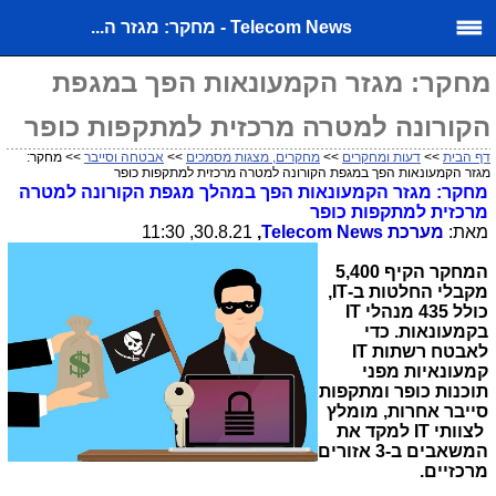
Telecom News - מחקר: מגזר ה...
מחקר: מגזר הקמעונאות הפך במגפת
הקורונה למטרה מרכזית למתקפות כופר
דף הבית
>>
דעות ומחקרים
>>
מחקרים, מצגות מסמכים
>>
אבטחה וסייבר
>> מחקר:
מגזר הקמעונאות הפך במגפת הקורונה למטרה מרכזית למתקפות כופר
מחקר: מגזר הקמעונאות הפך במהלך מגפת הקורונה למטרה
מרכזית למתקפות כופר
מאת:
מערכת
Telecom News
,
30.8.21, 11:30
המחקר הקיף 5,400
מקבלי החלטות ב-
IT
,
כולל 435 מנהלי
IT
בקמעונאות.
כדי
לאבטח רשתות
IT
קמעונאיות מפני
תוכנות כופר ומתקפות
סייבר אחרות, מומלץ
לצוותי
IT
למקד את
המשאבים ב-3 אזורים
מרכזיים.