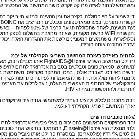
משתמש לבחור לאיזה פרויקט יוקדש כושר המחשוב של המכשיר שלו.
די לשמור על חיי הסוללה, לקצר את זמן הטעינה ולמנוע חיוב יקר בתש
קשורת נתונים, יבצעו סמארטפונים וטבלטים המריצים את
BOINC
חי
בעת הטעינה, לאחר שהסוללה הגיעה לרמה של
תקשורת
WiFi
ברשת מקומית, שאינה מחויבת בתשלום לספק התקש
סלולארית. משתמשים המעוניינים לשנות את ההגדרות האלה, יכולים 
עזרת התוכנה אותה הורידו.
לחמים באיידס בעזרת המחשוב השריגי הקהילתי של יבמ
רוייקט המחשוב השריגי
FightAIDS@Home
אותו מובילה יבמ, מאפ
משתמשי סמארטפונים וטבלטים בסביבת אנדרואיד לתרום לחיפוש א
דשים באיידס. מעבדת אולסן, במכון המחקר סקריפס, משתמשת בשי
ל מנת לזהות מולקולות חדשות המועמדות לפיתוח כתרופות לנגיף האי
מולקולארי של התרופות האפשריות האלה, נועד לבלום את האנזימים
התרבות ולהתפשטות נגיף ה-
HIV
.
יבמ מתכננים לכלול ולהציע בעתיד למשתמשי אנדרואיד פרויקטים נו
ערך המחשוב השריגי הקהילתי העולמי.
גלות כוכבים חדשים
חד הפרויקטים הראשונים להם יכולים בעלי מכשירי אנדרואיד לתרום 
לתי מנוצלת הוא
Einstein@Home
, המתמקד בחיפוש אחר כוכבים בל
פולטים גלי רדיו (פולסארים), במסגרת פרויקט אותו מוביל מכון מקס 