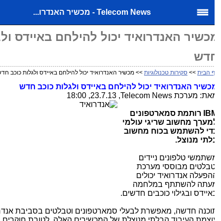
Telecom News - מכשיר האנדרו...
כשיר האנדרואיד יכול להילחם באיידס ולגל
דש
 הבית
>>
סקירות טכנולוגיות
>> מכשיר האנדרואיד יכול להילחם באיידס ולגלות כוכב חדש
כשיר האנדרואיד יכול להילחם באיידס ולגלות כוכב חדש
את: מערכת
Telecom News
, 23.7.13, 18:00
IB
רותמת סמארטפונים
מערך מחשוב שריגי עולמי
די להשתמש בכוח מחשוב
לתי מנוצל.
שתמשי טלפונים ניידים
טבלטים מבוססי מערכת
הפעלה אנדרואיד יכולים
עתה להשתתף במלחמה
איידס ובגילוי כוכבים חדשים.
וכנה חדשה, מאפשרת לבעלי סמארטפונים וטבלטים בסביבת אנדרוא
וצמת העיבוד הבלתי מנוצלת של המכשירים האלה, לטובת חוקרים 