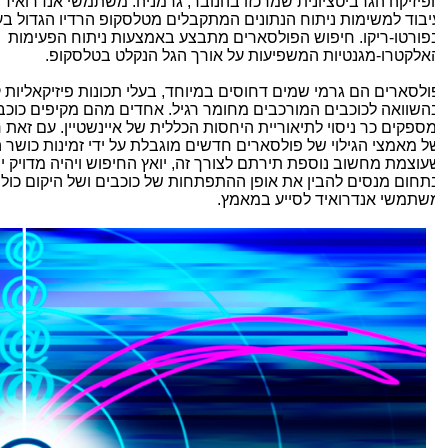
פיזיקה הגרביטציונית שמרכזו בהנובר, גרמניה. משתמשי אנדרואיד יס
יבוד למשימות ניתוח הנתונים המתקבלים מטלסקופ הרדיו הגדול בעול
פורטו-ריקו. חיפוש הפולסארים מתבצע באמצעות ניתוח הפעימות
אלקטרו-מגנטיות המשפיעות על אורך הגל הנקלט בטלסקופ.
ולסארים הם גרמי שמים דחוסים במיוחד, בעלי תכונות פיזיקאליות קיצ
השוואה לכוכבים המורכבים מחומר רגיל. אחדים מהם מקיפים כוכבים
מספקים כר ניסוי לתיאוריית היחסות הכללית של איינשטיין. עם זאת ר
ל מאמצי הגילוי של פולסארים חדשים מוגבלת על ידי זמינות כושר ה
עוצמת מחשוב נוספת תירתם לצורך זה, יואץ החיפוש ויהיה מדויק יות
תחום מנסים להבין את אופן ההתפתחות של כוכבים ושל היקום כולו – 
שתמשי אנדרואיד לסייע במאמץ.