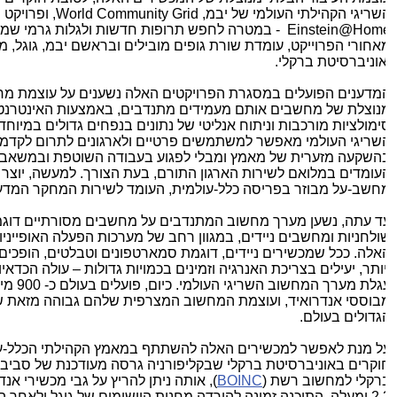
שריגי הקהילתי העולמי של יבמ,
,World Community Grid
ופרויקט ה
Einstein@Hom
- במטרה לחפש תרופות חדשות ולגלות גרמי שמים ב
אחורי הפרוייקט, עומדת שורת גופים מובילים ובראשם יבמ, גוגל, מכו
אוניברסיטת ברקלי.
מדענים הפועלים במסגרת הפרויקטים האלה נשענים על עוצמת מחש
נוצלת של מחשבים אותם מעמידים מתנדבים, באמצעות האינטרנט, 
ימולציות מורכבות וניתוח אנליטי של נתונים בנפחים גדולים במיוחד
שריגי העולמי מאפשר למשתמשים פרטיים ולארגונים לתרום לקדמה 
השקעה מזערית של מאמץ ומבלי לפגוע בעבודה השוטפת ובמשאבי 
עומדים במלואם לשירות הארגון התורם, בעת הצורך. למעשה, יוצר ה
חשב-על מבוזר בפריסה כלל-עולמית, העומד לשירות המחקר המדעי.
ד עתה, נשען מערך מחשוב המתנדבים על מחשבים מסורתיים דוגמת
ולחניות ומחשבים ניידים, במגוון רחב של מערכות הפעלה האופייניות
אלה. ככל שמכשירים ניידים, דוגמת סמארטפונים וטבלטים, הופכים חז
יותר, יעילים בצריכת האנרגיה וזמינים בכמויות גדולות – עולה הכדאי
עגלת מערך המחשוב השריגי
בוססי אנדרואיד, ועוצמת המחשוב המצרפית שלהם גבוהה מזאת של
גדולים בעולם.
ל מנת לאפשר למכשירים האלה להשתתף במאמץ הקהילתי הכלל-עולמ
וקרים באוניברסיטת ברקלי שבקליפורניה גרסה מעודכנת של סביבת
רקלי למחשוב רשת (
BOINC
), אותה ניתן להריץ על גבי מכשירי אנדר
2.3 ומעלה. התוכנה זמינה להורדה מחנות היישומים של גוגל ולאחר ההו