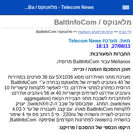
Telecom News - מלאנוקס / Ba...
מלאנוקס / BaltInfoCom
דף הבית
>>
זכיות פרויקטים הטמעות
>> מלאנוקס / BaltInfoCom
מאת: מערכת Telecom News
27/08/13, 18:13
החברות המעורבות:
Mellanox עבור BaltInfoCom מרוסיה.
תוכן ההסכם/ הזמנה / זכייה:
מערכת מתגי האית'רנט מסוג
SX1036
עם 36 פורטים במהירות
של 40 גיגהביט לשנייה של מלאנוקס נבחרה ע"י
BaltInfoCom
הרוסית כפתרון למתגי אית'רנט, כדי לאפשר ללקוחות קישוריות 10
גיגהביט את'רנט לשרתים וקישוריות 40 או 56 גיגהביט את'רנט
להתחברות לשכבת מתגי הצבירה הבאה (
aggregation
switches
). המתג , שמבוסס על שבב ה-
SwitchX®-2
, יעניק
ללקוחות
BaltInfoCom
מארג עם קצב תעבורה של עד ל-
4.03
טרהביט לשנייה והשהיה של
220ns
- פי 3 רוחב פס ופי 4 שיפור
בהשהיה בהשוואה לפתרונות הקודמים שסיפקה
BaltInfoCom
.
היקפו הכספי של ההסכם / פרויקט: