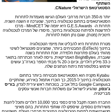
השתתף
הסטארטאפ הישראלי CNature.
יותר מ-350 חברות מרחבי העולם הגישו מועמדות לתחרות
הסטארטאפים בתחום טכנולוגיה בחינוך, שנערכה זו השנה השניה.
תחרות ה-
G.E.S.Awards
היא יוזמה של
MindCET
- מרכז
לחדשנות ולפיתוח טכנולוגיות בחינוך, מיסודו של המרכז לטכנולוגיה
חינוכית (מטח), שגם נתן חסות לתחרות.
מטרת התחרות היא להבליט את מיזמי הטכנולוגיה
בחינוך
(EdTech)
המבטיחים ביותר, שמציגים פוטנציאל לשינוי
מהותי בעולם פתרונות הלמידה. זוכת התחרות בשנה
שעברה,
BrightBytes
האמריקאית, גייסה לאחר הכתרתה בתואר
כ-33 מיליון דולרים, וכיום כ-20
%
מבתי הספר בארה"ב עושים
שימוש בפלטפורמת ניתוח הנתונים שלה
.
Kytabu
מקניה הוא הסטארטאפ מבטיחה ביותר בתחום
הטכנולוגיה בחינוך ל-2015, כך הוכרז אתמול באירוע, שהתקיים
ב
Google Campus
בתל אביב, בנוכחות ראש עירית לונדון,
בוריס
ג'ונסון
, שהגיע לישראל עם משלחת חברות ואנשי עסקים
מבריטניה
.
החברה הזוכה תקבל פרס כספי בסך 10,000 דולרים ותוכל ליהנות
משירותים נוספים, שיספקו לה שותפי התחרות, בהם מאיצי
סטארטאפים לתחום הטכנולוגיה החינוכית מרחבי העולם, משקיעים