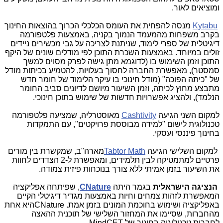
ומוציאים לאור
.
Kytabu
מנסה להפחית את העומס הכלכלי הכרוך בהוצאות החינוך
בקרב משפחות מהמעמד הנמוך בקניה, באמצעות פלטפורמה
דיגיטלית של ספרי לימוד, שניתנת לצריכה על גבי מכשירים ניידים
זולים במיוחד. באמצעות השכרת התוכן לפי מודלים שונים של היקף
התוכן וזמן השימוש בו (לדוגמא מתן גישה לפרק מסוים למשך
סמסטר), מאפשרת החברה לחסוך בעלויות, להטמיע בכיתות מודל
של "כיתה הפוכה" (מודל חינוכי בו עיקר הלימוד של חומר חדש
מתבצע מחוץ לכיתה, וזמן השיעור מיושם לדיונים סביב החומר
הנלמד), ולהציג אפשרויות חדשות של שימוש בתוכן חינוכי
.
למקום השני הגיעה
Cashtivity
מאוסטרליה, שמציעה פלטפורמה
טכנולוגית לישום "למידה מבוססת פרויקטים", עם התמקדות
בחינוך פיננסי ועסקי.
למקום השלישי הגיעה
Tabtor Math
מארה"ב, שמקשרת בין מורים
פרטיים למתמטיקה לבין תלמידים, ומאפשרת ל-2 הצדדים לחוות
את השיעור בזמן אמיתי ללא צורך בנוכחות פיזית צמודה.
הנציגה הישראלית
בגמר היתה
CNature
,
שפיתחה אפליקציה
המאפשרת לזהות צמחים וחיות באמצעות מגדיר דיגיטלי הקיים
באפליקציה ושימוש בחוכמת המונים בזמן אמת.
CNature
היא אחת
מהחברות, שסיימו את המחזור השלישי של תוכנית ההאצה
לחברות טכנולוגיה בחינוך של
.MindCET