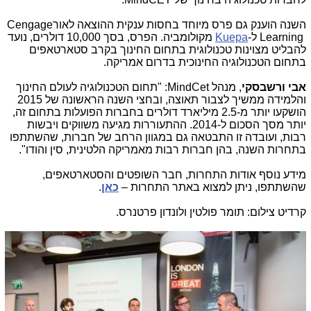
השנה הוענק גם פרס מיוחד בחסות ענקית ההוצאה לאור
Cengage
Learning
ל-
Kuepa
מקולומביה. הפרס, בסך 10,000 דולרים, נועד
להבליט מצוינות טכנולוגית בתחום החינוך בקרב סטארטאפים
בתחום הטכנולוגיה החינוכית בדרום אמריקה
.
אבי ורשבסקי
, מנהל
MindCet
: "תחום הטכנולוגיה לעולם החינוך
והלמידה ממשיך לצבור תאוצה, ובחצי השנה הראשונה של 2015
הושקעו יותר מ-2.5 מיליארד דולרים בחברות הפועלות בתחום זה,
יותר מסך הסכום ל-2014. ההתעוררות מגיעה משווקים ויבשות
רבות, ועובדה זו התבטאה גם במגוון הרחב של חברות, שהשתתפו
בתחרות השנה, בהן חברות רבות מאמריקה הלטינית, סין והודו"
.
מידע נוסף אודות התחרות, חבר השופטים והסטארטאפים,
שהשתתפו, ניתן למצוא באתר התחרות –
כאן
.
קרדיט צילום: תומר פולטין ולונדון פרטנרס.