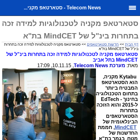
Telecom News - סטארטאפ מקני...
סטארטאפ מקניה לטכנולוגיות למידה זכה
בתחרות בינ"ל של MindCET בת"א
דף הבית
>>
חדשות סטארטאפים
>> סטארטאפ מקניה לטכנולוגיות למידה זכה בתחרות
בינ"ל של MindCET בת"א
סטארטאפ מקניה לטכנולוגיות למידה זכה בתחרות בינ"ל של
MindCET
בתל אביב
מאת:
מערכת
Telecom News
, 10.11.15, 17:09
Kytabu
מקניה,
הוא הסטארטאפ
המבטיח ביותר
בתחום הטכנולוגיה
בחינוך
EdTech -
ל-2015 והוא הזוכה
בתחרות
הסטארטאפים
הבינלאומית של
MindCET
, חממת
החדשנות של
מטח
.
בגמר בת"א