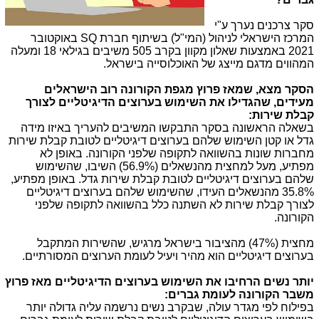
סקר צרכנים נערך ע"י
המרכז הישראלי לניהול (המי"ל) בשיתוף חברת
SQ
באוקטובר
2021 באמצעות שאלון מקוון בקרב 505 משיבים בגילאי 18 ומעלה
המהווים מדגם מייצג של האוכלוסייה בישראל.
הסקר מצא, שמאז פרוץ מגפת הקורונה רוב הישראלים
מעידים, שהגדילו את השימוש בערוצים הדיגיטליים לצורך
קבלת שירות:
בשאלה הראשונה בסקר התבקשו המשיבים להעריך באיזו מידה
גדל או קטן השימוש שלהם בערוצים דיגיטליים לטובת קבלת שירות
מחברות שונות בהשוואה לתקופה שלפני הקורונה. באופן לא
מפתיע, מעל למחצית מהנשאלים (56.9%) השיבו, שהשימוש
שלהם בערוצים דיגיטליים לטובת קבלת שירות גדל. באופן מפתיע,
35.8% מהנשאלים העידו, שהשימוש שלהם בערוצים דיגיטליים
לצורך קבלת שירות לא השתנה כלל בהשוואה לתקופה שלפני
הקורונה.
מחצית (47%) מהציבור בישראל מרגיש, שהשירות המתקבל
בערוצים דיגיטליים הוא מהיר ויעיל לעומת הערוצים המסורתיים.
יותר נשים הרחיבו את השימוש בערוצים הדיגיטליים מאז פרוץ
משבר הקורונה לעומת גברים:
בפילוח לפי מגדר עולה, שבקרב נשים נרשמה עליה גדולה יותר