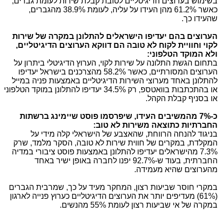
בשימוש בערוצים הדיגיטליים לטובת קבלת שירות לעומת גברים,
כאשר 61.2% מהן העידו על עליה, לעומת 38.9% מהגברים,
שהעידו כך.
הערוצים בהם יעדיפו הישראלים להתלונן במקרה של שירות
לקוי וחוויית לקוח לא טובה הם דווקא הערוצים הדיגיטליים,
ולא המוקד הטלפוני:
בתחום הגשת התלונה על שירות לקוי, הערוץ הדיגיטלי ביתרון על
הערוצים המסורתיים, כאשר 58.2% מהצרכנים בישראל יעדיפו
להתלונן באחד מערוצי השירות הדיגיטליים באמצעות פניה במייל
או בהתכתבות בוואטספ, רק 34.5% יעדיפו להתלונן במוקד הטלפוני
או בסניף קבלת הקהל.
כ-7% מהמשיבים העידו, שיפרסמו פוסט שיימינג ברשתות
החברתיות כתוצאה משירות לא טוב:
בניגוד להנחה הרווחת, שהאצבע של הישראלי קלה מידי על
המקלדת, במקרים של חווית שירות לא טובה, הסקר מלמד, שרק
7.3% מהישראלים יעדיפו להתלונן באמצעות פוסט ציבורי במדיה
החברתית, בעוד ש-92.7% יפנו לחברה באופן ישיר באחד
מהערוצים שהיא מעמידה.
במקרי חוסר שביעות רצון, המחקר מעיד על כך, שמרבית הגברים
(61%) מעדיפים יותר את הערוצים הדיגיטליים כערוץ פנייה לארגון
במקרה של אי שביעות רצון לעומת 55% מהנשים.