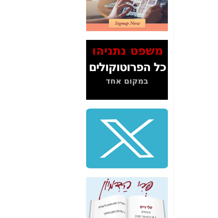
2" על תעלולי השר
משה כחלון -
כאן
המשך חשיפת הבלוף
ששמו "מהפיכת
הסלולר" ואיך מסרסים
את הנתונים לציבור -
כאן
סיכום ביקור בסיליקון
ואלי - למה 3 הגדולות
משקיעות ומפתחות
באותם תחומים -
כאן
שלמה פילבר (עד
לאחרונה מנכ"ל משרד
התקשורת) - עד
מדינה? הצחקתם
אותי! -
כאן
"יש אפליה בחקירה"?
חשיפה: למה השר
משה כחלון לא נחקר
עד היום? -
כאן