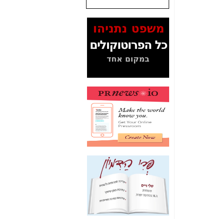
שנתנו לסלקום? -
כאן
המסמכים בנושא בזק-
Yes (תיק 4000)
מוכיחים "תפירת תיק"
לאיש הלא נכון! -
כאן
עובדות ומסמכים
המוסתרים מהציבור:
האם ביבי כשר
תקשורת עזר לקב'
בזק? -
כאן
מה מקור ה-Fake
News שהביא לתפירת
תיק לביבי והעלמת
החשודים הנכונים -
כאן
אחת הרגליים של "תיק
4000 התפור"
התמוטטה היום
בניצחון (כפול) של בזק
-
כאן
איך כתבות מפנקות