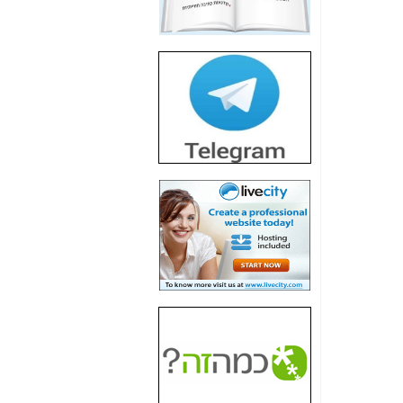
חשיפת חשד לשחיתות
הדומה לזו של "תיק
4000" אך בתחום
הסלולר -
כאן
חשיפת מה שלא
רוצים שתדעו בעניין
פריסת אנלימיטד
(בניחוח בלתי נסבל) -
כאן
חשיפה: איוב קרא
אישר לקבוצת סלקום
בדיוק מה שביבי אישר
ל-Yes ולבזק -
כאן
האם השר איוב קרא
היה צריך בכלל לחתום
על האישור, שנתן
לקבוצת סלקום? -
כאן
האם ביבי וקרא קבלו
בכלל תמורה עבור
ההטבות הרגולטוריות