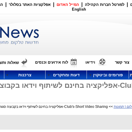
|
|
|
|
לפורטל חברות הקהילה
המייל האדום
אפלקציות האתר בסלולר
הר
English
צור קשר
וידיאו
לוח אירועים וכנסים
שאלות ותשו
פורומים וביטקוין
דעות ומחקרים
צרכנות
Club's-Short Video Sharing-אפליקציה בחינם לשיתוף וידאו בקבו
ום \ תמונות
>> Club's-Short Video Sharing-אפליקציה בחינם לשיתוף וידאו בקבוצה סגורה