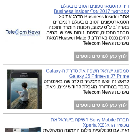
דירוג הסמארטפונים הטובים בעולם
לפברואר 2017 עפ"י Business Insider
אתר Business Insider מדרג את 20
הסמארטפונים הטובים בעולם הנמכרים
בארה"ב ע"ס עיצוב, תכונות חומרה ותוכנה,
מבחר התכנים, זמינות, נוחות שימוש ומחיר.
להיכן נכנס בארה"ב Huawei Mate 9?מאת:
מערכת Telecom News
לחץ כאן לפרטים נוספים
סמסונג ישראל חשפה את סדרת ה-Galaxy
J7 Prime וה-Galaxy J5 Prime
לראשונה יוצעו המכשירים לרכישה באינטרנט
בלבד במהדורה מוגבלת לחודש ימים. מאת:
מערכת Telecom News
לחץ כאן לפרטים נוספים
חברת Sony Mobile השיקה בישראל את
מכשיר הדגל Xperia XZ
זאת, עם טכנולוגיית צילום התמונה המשולשת