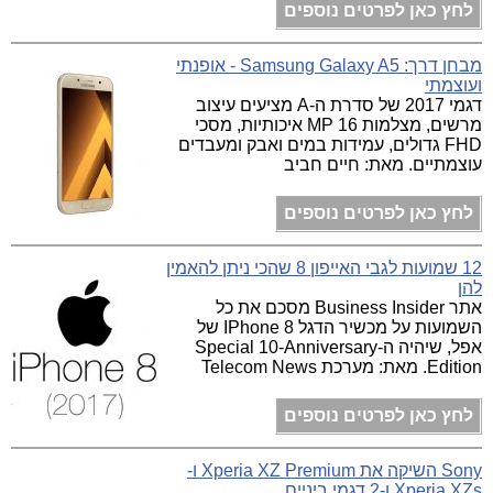
לחץ כאן לפרטים נוספים
מבחן דרך: Samsung Galaxy A5 - אופנתי
ועוצמתי
דגמי 2017 של סדרת ה-A מציעים עיצוב
מרשים, מצלמות 16 MP איכותיות, מסכי
FHD גדולים, עמידות במים ואבק ומעבדים
עוצמתיים. מאת: חיים חביב
לחץ כאן לפרטים נוספים
12 שמועות לגבי האייפון 8 שהכי ניתן להאמין
להן
אתר Business Insider מסכם את כל
השמועות על מכשיר הדגל IPhone 8 של
אפל, שיהיה ה-Special 10-Anniversary
Edition. מאת: מערכת Telecom News
לחץ כאן לפרטים נוספים
Sony השיקה את Xperia XZ Premium ו-
Xperia XZs ו-2 דגמי ביניים