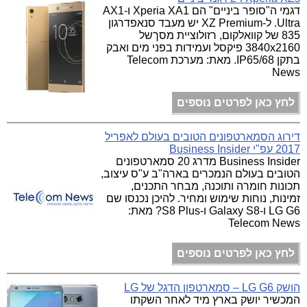
דגמי ה"סופר ביניים" הם Xperia XA1 ו-AX1
Ultra. ל-XZ Premium יש מעבד סנאפדרגון
835 של קוואלקום, רזולוציית מסךשל
3840x2160 פיקסל ועמידות בפני מים ואבק
בתקן IP65/68. מאת: מערכת Telecom
News
לחץ כאן לפרטים נוספים
דירוג הסמארטפונים הטובים בעולם לאפריל
2017 עפ"י Business Insider
Business Insider מדרג 20 סמארטפונים
הטובים בעולם הנמכרים בארה"ב ע"ס עיצוב,
תכונות חומרה ותוכנה, מבחר התכנים,
זמינות, נוחות שימוש ומחיר. להיכן נכנסו שם
LG G6 ו-Galaxy S8 ו-S8 Plus? מאת:
Telecom News
לחץ כאן לפרטים נוספים
הושק LG G6 – סמארטפון הדגל של LG
המכשיר יושק בארץ מיד לאחר השקתו