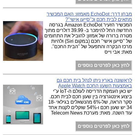
מבחן דרך: EchoDot מאמזון: האם המכשיר
מתאים לבית חכם וכ"סייען אישי"?
המכשיר הזעיר Amazon EchoDot בגרסה
החדשה החל להימכר ב- 39.99 דולרים מתוך
מטרה ברורה של אמזון: להוביל את התחומים
של "סייען אישי" חכם (במקום Siri) ולהיות
מרכז הבקרה והתפעול של "הבית החכם".
מאת: אבי וייס
לחץ כאן לפרטים נוספים
לראשונה בארץ ניתן לנהל בית חכם גם
באמצעות השעון החכם Apple Watch
יש כאן העמקת הדריסה לעולם ה-IoT ע"י
ביצוע אינטגרציה בין שעון חכם לבית חכם.
סקר הראה, של-6% מהנשאלים בגילאי 18-
34 יש שעון חכם ו-54% שוקלים לקנות אחד
עוד השנה. מאת: מערכת Telecom News
לחץ כאן לפרטים נוספים