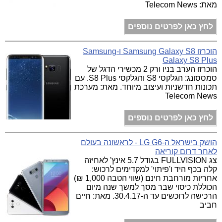
מאת: Telecom News
לחץ כאן לפרטים נוספים
הוכרזו Samsung Galaxy S8 ו-Samsung
Galaxy S8 Plus
הוכרזו הערב בניו ורק 2 מכשירי הדגל של
סמססונג: הגלקסי S8 והגלקסי S8 Plus. עם
תכונות חדשניות ועיצוב מיוחד. מאת: מערכת
Telecom News
לחץ כאן לפרטים נוספים
הושק בישראל ה-LG G6 - לראשונה בעולם
לאחר דרום קוריאה
צג FULLVISION בגודל 5.7 אינץ' לאחיזה
קלה בכף היד ו'פיתוי' למקדימים לרכוש:
אחריות מורחבת חינם (שווי הטבה 1,000 ₪)
הכוללת כיסוי שבר מסך למשך שנה מיום
הרכישה לרוכשים עד ה-30.4.17. מאת: חיים
חביב