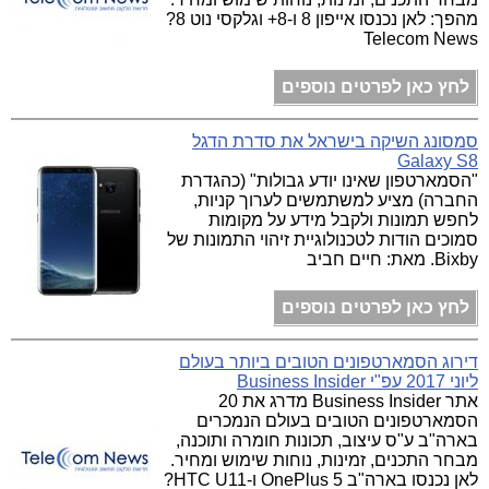
מהפך: לאן נכנסו אייפון 8 ו-8+ וגלקסי נוט 8?
Telecom News
לחץ כאן לפרטים נוספים
סמסונג השיקה בישראל את סדרת הדגל
Galaxy S8
"הסמארטפון שאינו יודע גבולות" (כהגדרת
החברה) מציע למשתמשים לערוך קניות,
לחפש תמונות ולקבל מידע על מקומות
סמוכים הודות לטכנולוגיית זיהוי התמונות של
Bixby. מאת: חיים חביב
לחץ כאן לפרטים נוספים
דירוג הסמארטפונים הטובים ביותר בעולם
ליוני 2017 עפ"י Business Insider
אתר Business Insider מדרג את 20
הסמארטפונים הטובים בעולם הנמכרים
בארה"ב ע"ס עיצוב, תכונות חומרה ותוכנה,
מבחר התכנים, זמינות, נוחות שימוש ומחיר.
לאן נכנסו בארה"ב OnePlus 5 ו-HTC U11?