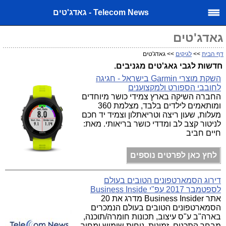
Telecom News - גאדג'טים
גאדג'טים
דף הבית
>>
לגיקים
>> גאדג'טים
חדשות לגבי גאג'טים מגניבים.
השקת מוצרי Garmin בישראל - חגיגה
לחובבי הספורט ולמקצוענים
החברה השיקה בארץ צמידי כושר מיוחדים
ומותאמים לילדים בלבד, מצלמת 360
מעלות, שעון ריצה וטריאתלון וצמיד יד חכם
לניטור קצב לב ומדדי כושר בריאותי. מאת:
חיים חביב
לחץ כאן לפרטים נוספים
דירוג הסמארטפונים הטובים בעולם
לספטמבר 2017 עפ"י Business Inside
אתר Business Insider מדרג את 20
הסמארטפונים הטובים בעולם הנמכרים
בארה"ב ע"ס עיצוב, תכונות חומרה/תוכנה,
מבחר התכנים, זמינות, נוחות שימוש ומחיר.