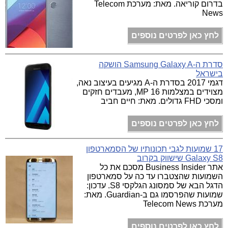
בדרום קוריאה. מאת: מערכת Telecom
News
לחץ כאן לפרטים נוספים
סדרת ה-Samsung Galaxy A הושקה
בישראל
דגמי 2017 בסדרת ה-A מגיעים בעיצוב נאה,
מצוידים במצלמות 16 MP, מעבדים חזקים
ומסכי FHD גדולים. מאת: חיים חביב
לחץ כאן לפרטים נוספים
17 שמועות לגבי תכונותיו של הסמארטפון
Galaxy S8 שישווק בקרוב
אתר Business Insider מסכם את כל
השמועות שהצטברו עד כה על סמארטפון
הדגל הבא של סמסונג הגלקסי S8. עדכון:
שמועות שהפרסמו גם ב-Guardian. מאת:
מערכת Telecom News
לחץ כאן לפרטים נוספים