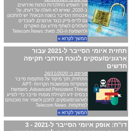
איך תשפיע התלכדות כוחות ואירועים
ב-2020, שאיש לא העלה על דעתו, על
אבטחת הסייבר בשנה הבאה? יש להתכונן
גם לדיפ-פייק כנגד ארגונים, לעובדים
העלולים לשתף מידע עם האקרים
ולהשפעת ה-5G. מאת: Telecom News
המשך לקרוא »
תחזית איומי הסייבר ל-2021 עבור
ארגונים/עסקים לנוכח מרחבי תקיפה
חדשים
פורסם ב: 26/11/2020
התחזית, תוך מיקוד על מתקפות סייבר
ממוקדות וממושכות הקרויות APT-
Advanced Persistent Threat, משמשת
כבסיס ידע לקהילת מומחי סייבר כדי לסייע
לארגונים/עסקים, לתכנן ולשפר את מוכנותם
למתקפות. Telecom News
המשך לקרוא »
דו"ח: אופק איומי הסייבר ל-2021 - 3