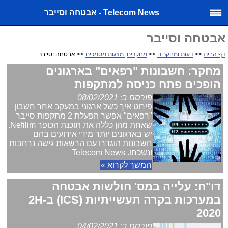
Telecom News - אבטחה וסייבר
אבטחה וסייבר
דף הבית
>>
דעות ומחקרים
>>
מחקרים, מצגות מסמכים
>> אבטחה וסייבר
מחקר: חשבונות "רפאים" בארגונים
הופכים פתח כניסה למתקפות
פורסם ב: 08/02/2021
פירוט איך כשל ארגוני במעקב אחר חשבון
"רפאים" אפשר הפעלת 2 מתקפות סייבר
שאחת מהן כללה את תוכנת הכופר Nefilim.
יש בארגונים יותר מידי אירועים בהם
חשבונות הוגדרו עם הרשאות גישה נרחבות
ונשכחו. Telecom News
המשך לקרוא »
דו"ח: עלייה במס' חולשות אבטחה
במערכות בקרה תעשייתיות (ICS) ב-2H
2020
פורסם ב: 04/02/2021