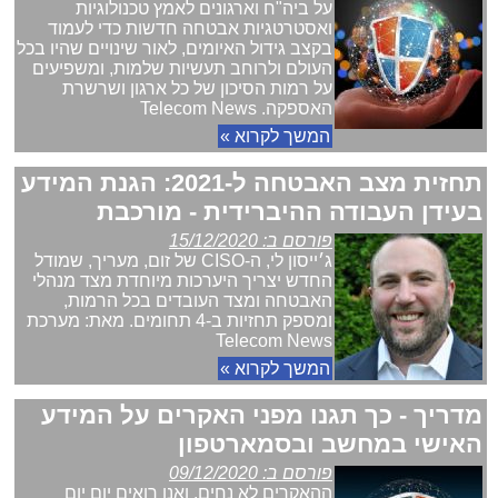
על ביה"ח וארגונים לאמץ טכנולוגיות
ואסטרטגיות אבטחה חדשות כדי לעמוד
בקצב גידול האיומים, לאור שינויים שהיו בכל
העולם ולרוחב תעשיות שלמות, ומשפיעים
על רמות הסיכון של כל ארגון ושרשרת
האספקה. Telecom News
המשך לקרוא »
תחזית מצב האבטחה ל-2021: הגנת המידע
בעידן העבודה ההיברידית - מורכבת
פורסם ב: 15/12/2020
ג׳ייסון לי, ה-CISO של זום, מעריך, שמודל
החדש יצריך היערכות מיוחדת מצד מנהלי
האבטחה ומצד העובדים בכל הרמות,
ומספק תחזיות ב-4 תחומים. מאת: מערכת
Telecom News
המשך לקרוא »
מדריך - כך תגנו מפני האקרים על המידע
האישי במחשב ובסמארטפון
פורסם ב: 09/12/2020
ההאקרים לא נחים, ואנו רואים יום יום