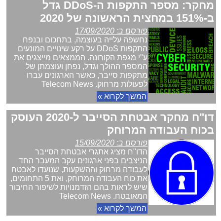
מחקר: מספר התקפות ה-DDoS גדל
ב-151% במחצית הראשונה של 2020
פורסם ב: 17/09/2020
נחשפה עלייה בעוצמה, בתחכום ובנפח
התקפות DDoS על רקע שינויים המונעים
ע"י מגפת הקורונה. הממצאים מייצגים את
המספר ההולך וגדל, נפחן ועוצמתן של
מתקפות סייבר, כאשר הארגונים עברו
לפעולות מרחוק. Telecom News
המשך לקרוא »
דו"ח מחקר אבטחת הסייבר ל-2020 העוסק
בכוח העבודה המרוחק
פורסם ב: 15/09/2020
הדו"ח מציג אתגרי אבטחת הסייבר
הניצבים בפני ארגונים עקב המעבר החד
לעבודה מרחוק וההשקעות, שנועדו לאבטח
את כוח העבודה המרוחק, ואת 5 התחומים,
שיש לראות בהם הזדמנויות לשיפור החיבור
המאובטח. Telecom News
המשך לקרוא »