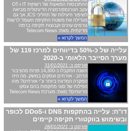
ההתכנסות המואצת של רשתות IT ו-OT
עקב הטרנספורמציה הדיגיטלית מביאה
לשיפור היעילות של תהליכי ICS, אך גם
מגדילה את משטח התקיפה העומד לרשות
גורמים עוינים וקבוצות תקיפה ברמה
מדינתית. מאת: Telecom News
המשך לקרוא »
עלייה של כ-50% בדיווחים למרכז 119 של
מערך הסייבר הלאומי ב-2020
פורסם ב: 31/01/2021
השנה התקבלו כ-14,300 פניות מהציבור
הרחב - אזרחים ועסקים במשק. מה היה
המקרה המדווח ביותר ע"י אזרחים? מהו
הפילוח של סוגי מתקפות בהם עסקו
הדיווחים? מאת: מערכת Telecom News
המשך לקרוא »
דו"ח: עלייה בהתקפות DNS ו-DDoS לכופר
ובשימוש בווקטורי תקיפה קיימים
פורסם ב: 28/01/2021