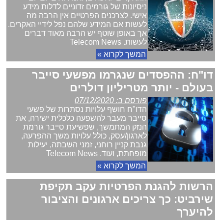
ניסיונות של גורמים זדוניים לדלות מידע
אישי. לצרכנים הפרטיים אין הרבה מה
לעשות אם המידע שלהם נפל לידיי האקרים.
אך באופן שוטף יש הרבה מאוד דברים
לעשות. Telecom News
המשך לקרוא »
דו"ח: ההפסדים שנגרמו מפשעי סייבר
בעולם - יותר מטריליון דולרים
פורסם ב: 07/12/2020
הדו"ח חושף עלויות נסתרות של פשעי
סייבר מעבר להשפעה כלכלית ישירה, את
הנזק המתמשך, שפשיעת סייבר גורמת
לארגון/עסק, כולל עלויות משך ההפרעה,
גנבת קניין רוחני, זמני השבתה, יעילות
מופחתת, ועוד. Telecom News
המשך לקרוא »
הרשות להגנת הפרטיות עקב תקיפת
שירביט: כך צריכים ארגונים והציבור
להיערך