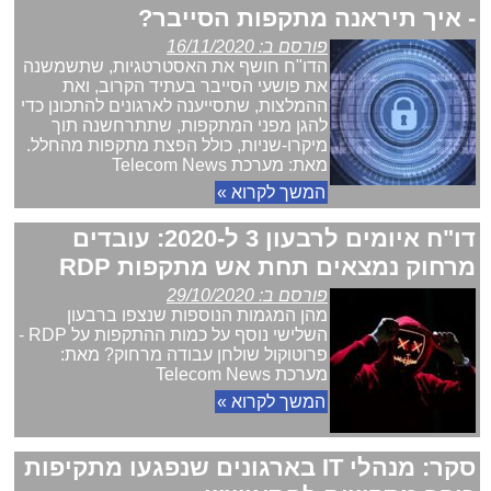
- איך תיראנה מתקפות הסייבר?
פורסם ב: 16/11/2020
הדו"ח חושף את האסטרטגיות, שתשמשנה
את פושעי הסייבר בעתיד הקרוב, ואת
ההמלצות, שתסייענה לארגונים להתכונן כדי
להגן מפני המתקפות, שתתרחשנה תוך
מיקרו-שניות, כולל הפצת מתקפות מהחלל.
מאת: מערכת Telecom News
המשך לקרוא »
דו"ח איומים לרבעון 3 ל-2020: עובדים
מרחוק נמצאים תחת אש מתקפות RDP
פורסם ב: 29/10/2020
מהן המגמות הנוספות שנצפו ברבעון
השלישי נוסף על כמות ההתקפות על RDP -
פרוטוקול שולחן עבודה מרחוק? מאת:
מערכת Telecom News
המשך לקרוא »
סקר: מנהלי IT בארגונים שנפגעו מתקיפות