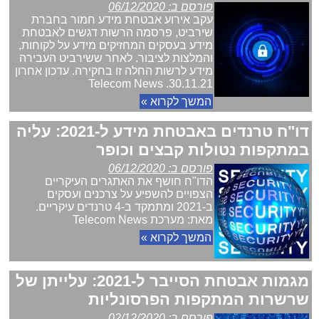
פורסם ב: 06/12/2020
עקב אירוע אבטחת מידע חמור בחברת
שירביט, פרסמה הרשות דגשים לאבטחת
מידע בעסקים המחזיקים מידע על לקוחות,
והמלצות לציבור. לאחר ששירביט העבירה
מידע לרשות החלה זו בחקירה. עדכון אחרון
30.11.21. Telecom News
המשך לקרוא »
דו"ח טרנדים באבטחת מידע ל-2021: עליה
במתקפות נטולות קבצים וכופר
פורסם ב: 06/12/2020
הדו"ח חושף את האתגרים העיקריים
הצפויים להשפיע על צרכנים ועסקים
ב-2021 ומתמקד ב-4 טרנדים עיקריים.
מאת: מערכת Telecom News
המשך לקרוא »
מגמות אבטחת הסייבר ל-2021: עלייתן של
שרשרות המתקפות הפרסונליות
פורסם ב: 02/12/2020