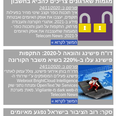
מגמות שארגונים צריכים להביא בחשבון
פורסם ב: 24/11/2020
איך תוכנות כופר וקצב שינוי מהיר בפעילות
תוקפים, יעצבו את אופק האיומים ואבטחת
מידע ב-2021. אתגרי הקורונה והעבודה
מרחוק, התקפות על הענן ותוכנות כופר -
המגמות שתעצבנה את אופק האיומים
ל-2021. Telecom News
המשך לקרוא »
דו"ח פישינג והונאה ל-2020: התקפות
פישינג עלו ב-220% בשיא משבר הקורונה
פורסם ב: 24/11/2020
הדו"ח בוחן אירועי פישינג, צולל עמוק לאתרי
פישינג פעילים המסופקים ע"י שירותי ה-
Webroot BrightCloud Intelligence
Services של OpenText ומנתח נתוני שוק
ה-dark web מ-Vigilante. מאת: מערכת
Telecom News
המשך לקרוא »
סקר: רוב הציבור בישראל נפגע מאיומים