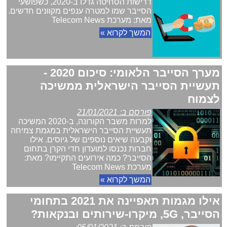
דרישות הסחיטה גדלו ב-2020, כשפושעי
הסייבר שמו למטרה ענפים מקוונים חדשים.
מאת: מערכת Telecom News
המשך לקרוא »
מערך הסייבר הלאומי: סיכום 2020 -
תעשיית הסייבר הישראלית ממשיכה
לצמוח
פורסם ב: 21/01/2021
למרות משבר הקורונה, ב-2020 המשיכה
תעשיית הסייבר הישראלית במגמת צמיחה
וקבעה שיאים נוספים של גיוסים. אילו
חברות נכנסו למועדון חדי הקרן בתחום
הסייבר? כמה אירועים התקיימו? מאת:
מערכת Telecom News
המשך לקרוא »
אילו מגמות תאפיינה את 2021 בתחומי
הסייבר, 5G, מיקרו-שירותים ובנקאות?