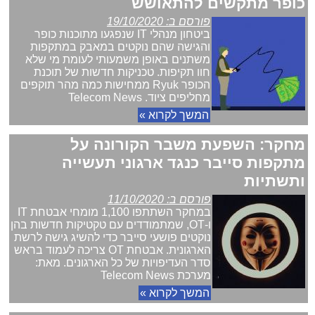
כופר מתקשים להתאושש
פורסם ב: 19/10/2020
ביטחון מנהלי IT שנפגעו מתוכנות כופר
והגישה שהם נוקטים במאבק במתקפות
משתנים באופן משמעותי לעומת מי שלא
חוו תקיפות. טכניקות חדשות של תוכנת
הכופר Ryuk ממחישות כמה מהר תוקפים
מחליפים ציוד. Telecom News
המשך לקרוא »
מחקר: השפעת משבר הקורונה על
מתקפות סייבר כנגד ארגוני תעשייה
ותשתיות
פורסם ב: 11/10/2020
במחקר השתתפו 1,100 מומחי אבטחת IT
ו-OT, שמתמודדים עם טקטיקות חדשות בהן
נוקטים פושעי סייבר כדי להשיג גישה לרשת
הארגונית. אבטחת OT צריכה לעמוד בראש
סדר העדיפויות של כל הארגונים. מאת:
מערכת Telecom News
המשך לקרוא »