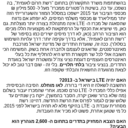
בהשתתפות משרד התקשורת) בתחום "רשת חרום לאומית", בה
נשפכו, עד כה, בשיטת ה"פטורים ממכרז" מעל ל- 500 מיליון ₪
מכספי הציבור ועד 2015 יישפכו במסלול המוזר והשערורייתי הזה
יותר ממיליארד ₪ מכספי משלמי המיסים, לא יופתע אם נדווח
שהסאגה של מכרז ה-
LTE
אינה מתנהלת בצורה יותר מוצלחת. גם
כאן, מי שיוציא את הכסף על הרפתקאות לא מקצועיות הללו מכיסו
הוא הציבור הרחב (כאן, לא דרך מיסים ישירים כמו בסיפור של
"רשת חרום לאומית", אלא בדרך עקיפה יותר: דרך עלויות השימוש
בסלולר). ככה זה, שוועדת התדרים של מדינת ישראל מורכבת
מאינטרסנטים, שדואגים לעצמם ולחברה אחת בשוק. המשימה הכי
חשובה אולי לכל שר תקשורת חדש היא להחליף את כל בעלי
האינטרסים העצמיים דוגמת נציגי צה"ל ומשטרת ישראל בוועדת
התדרים, בנציגי ציבור
בלתי תלויים
. בלי זה - שום דבר טוב לא יכול
לצאת מהוועדה החשאית והבלתי שקופה הזו.
האם יהיה
LTE
בישראל ב- 2013?
התשובה לשאלה זו היא די ברורה.
לאו מוחלט
. הסיבה הבסיסית:
אפילו כללי המכרז ל-
LTE
טרם סוכמו. אחרי שהמכרז יעבור בשלום
(מה שלא ברור שאכן יקרה, הסבר בהמשך), ייקח בין שנתיים עד
שלוש שנים לגמור לפרוס את הרשת החדשה. דהיינו: רשת
מסחרית עובדת ב-
LTE
בהיקף מלא לא תהיה בישראל לפני 2015.
כל מי שטוען אחרת, פשוט לא מכיר את העובדות.
האם הצבא המחזיק בתדרים בתחום ה- 2,600 מגהרץ הוא
הבעיה?