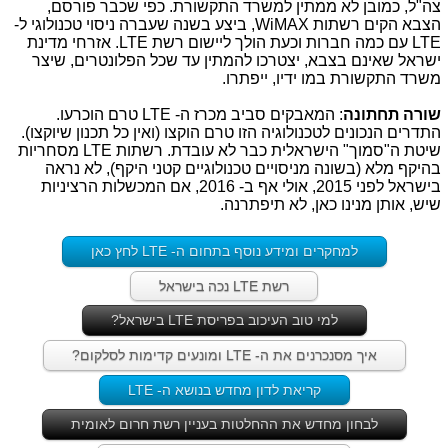
צה"ל, כמובן לא ממתין למשרד התקשורת. כפי שכבר פורסם,
הצבא הקים רשתות
WiMAX
, ביצע בשנה שעברה ניסוי טכנולוגי ל-
LTE
עם כמה חברות וכעת הולך ליישום רשת
LTE
. אזרחי מדינת
ישראל שאינם בצבא, יצטרכו להמתין עד שכל הפלונטרים, שיצר
משרד התקשורת במו ידיו, ייפתרו.
שורה תחתונה
: המאבקים סביב מכרז ה-
LTE
טרם הוכרעו.
התדרים הנכונים לטכנולוגיה הזו טרם הוקצו (ואין כל תכנון שיוקצו).
שיטת ה"סמוך" הישראלית כבר לא עובדת. רשתות
LTE
מסחריות
בהיקף מלא (בשונה מניסויים טכנולוגיים קטני היקף), לא נראה
בישראל לפני 2015, אולי אף ב- 2016, אם המכשלות הרציניות
שיש, אותן מנינו כאן, לא תיפתרנה.
למחקרים ומידע נוסף בתחום ה- LTE לחץ כאן
רשת LTE נכה בישראל
למי טוב העיכוב בפריסת LTE בישראל?
איך מסנכרנים את ה- LTE ומונעים קדימות לסלקום?
קריאת לדון מחדש בנושא ה- LTE
לבחון מחדש את ההחלטות בעניין רשת חרום לאומית