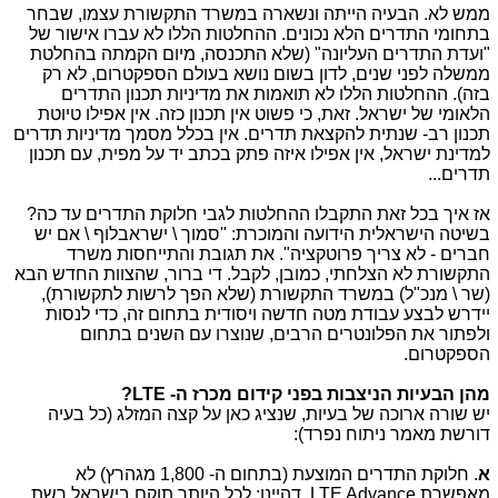
ממש לא. הבעיה הייתה ונשארה במשרד התקשורת עצמו, שבחר
בתחומי התדרים הלא נכונים. ההחלטות הללו לא עברו אישור של
"ועדת התדרים העליונה" (שלא התכנסה, מיום הקמתה בהחלטת
ממשלה לפני שנים, לדון בשום נושא בעולם הספקטרום, לא רק
בזה). ההחלטות הללו לא תואמות את מדיניות תכנון התדרים
הלאומי של ישראל. זאת, כי פשוט אין תכנון כזה. אין אפילו טיוטת
תכנון רב- שנתית להקצאת תדרים. אין בכלל מסמך מדיניות תדרים
למדינת ישראל, אין אפילו איזה פתק בכתב יד על מפית, עם תכנון
תדרים...
אז איך בכל זאת התקבלו ההחלטות לגבי חלוקת התדרים עד כה?
בשיטה הישראלית הידועה והמוכרת: "סמוך \ ישראבלוף \ אם יש
חברים - לא צריך פרוטקציה". את תגובת והתייחסות משרד
התקשורת לא הצלחתי, כמובן, לקבל. די ברור, שהצוות החדש הבא
(שר \ מנכ"ל) במשרד התקשורת (שלא הפך לרשות לתקשורת),
יידרש לבצע עבודת מטה חדשה ויסודית בתחום זה, כדי לנסות
ולפתור את הפלונטרים הרבים, שנוצרו עם השנים בתחום
הספקטרום.
מהן הבעיות הניצבות בפני קידום מכרז ה-
LTE
?
יש שורה ארוכה של בעיות, שנציג כאן על קצה המזלג (כל בעיה
דורשת מאמר ניתוח נפרד):
א
. חלוקת התדרים המוצעת (בתחום ה- 1,800 מגהרץ) לא
מאפשרת
LTE Advance
. דהיינו: לכל היותר תוקם בישראל רשת