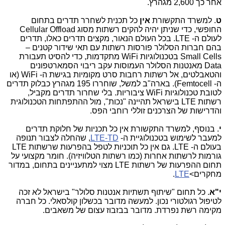
אחר כך 2,600 מגהרץ.
ט
. למשרד התקשורת
אין
כל תכנית לשחרר תדרים בתחום
החופשי, כדי שניתן יהיה להקים רשתות מסוג
Cellular Offload
לעולם ה-
LTE
. בכל העולם הנאור, מקצים תדרים כאלו, תדרים
בהם חברות הסלולר פורסות רשתות עם תאי שידור קטנים –
Small Cells
בטכנולוגיות
WiFi
מתקדמות, כדי להסיט תעבורת
Data
מאנטנות הסלולר העמוסות עקב ריבוי הסמארטפונים
והטאבלטים, אל רשתות רחבות סרט מקומיות בגישת ה-
WiFi
(או
ה-
Femtocell
). בארה"ב למשל, שוחררו 195 מגהרץ כבלוק תדרים
לטובת טכנולוגיות
WiFi
ציבוריות. בלי שחרור תדרים מקביל,
רשתות
LTE
בישראל תהיינה "נכות", מול ההתפתחות הטכנולוגית
והדרישות של הצרכנים זוללי רוחבי הפס.
י
. בנוסף, למשרד התקשורת אין כל תכניות של חלוקת תדרים
למעבר לשימוש בטכנולוגיית ה-
LTE-TD
, שהחלה לצבור תנופה
בעולם ה-
LTE
. גם אין כל תוכניות לטפל בהפרעות שרשתות
LTE
גורמות לרשתות אחרות (כמו רשתות הטלוויזיה). חומר מקצועי על
תחום ההפרעות של רשתות
LTE
מצוי למתעניינים בתחום, במדור
מחקרים>
LTE
.
י"א
. כל תחום "שיתוף תשתיות אנטנות סלולר" בישראל לא זכה
לטיפול רגולטורי נכון. למעשה מדובר בכשלון קולסאלי. כל חברה
מקימה רשת נפרדת. מדובר בבזבוז עצום של משאבים.