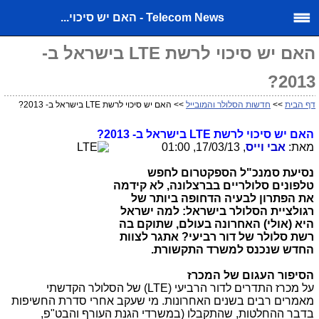
Telecom News - האם יש סיכוי...
האם יש סיכוי לרשת LTE בישראל ב-
2013?
דף הבית
>>
חדשות הסלולר והמובייל
>> האם יש סיכוי לרשת LTE בישראל ב- 2013?
האם יש סיכוי לרשת
LTE
בישראל ב- 2013?
מאת:
אבי וייס
, 17/03/13, 01:00
נסיעת סמנכ"ל הספקטרום לחפש
טלפונים סלולריים בברצלונה, לא קידמה
את הפתרון לבעיה הדחופה ביותר של
רגולציית הסלולר בישראל: למה ישראל
היא (אולי) האחרונה בעולם, שתוקם בה
רשת סלולר של דור רביעי? אתגר לצוות
החדש שנכנס למשרד התקשורת.
הסיפור העגום של המכרז
על מכרז התדרים לדור הרביעי (
LTE
)
של הסלולר
הקדשתי
מאמרים רבים בשנים האחרונות. מי שעקב אחרי סדרת החשיפות
בדבר ההחלטות, שהתקבלו (במשרדי הגנת העורף והבט"פ,