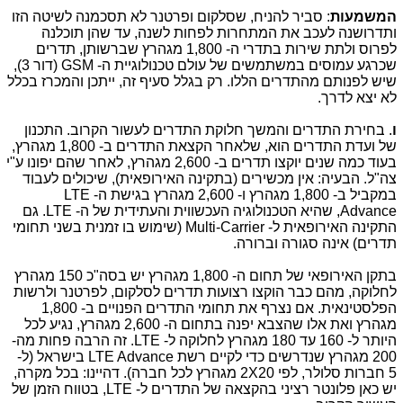
המשמעות
: סביר להניח, שסלקום ופרטנר לא תסכמנה לשיטה הזו
ותדרושנה לעכב את המתחרות לפחות לשנה, עד שהן תוכלנה
לפרוס ולתת שירות בתדרי ה- 1,800 מגהרץ שברשותן, תדרים
שכרגע עמוסים במשתמשים של עולם טכנולוגיית ה-
GSM
(דור 3),
שיש לפנותם מהתדרים הללו. רק בגלל סעיף זה, ייתכן והמכרז בכלל
לא יצא לדרך.
ו
. בחירת התדרים והמשך חלוקת התדרים לעשור הקרוב. התכנון
של ועדת התדרים הוא, שלאחר הקצאת התדרים ב- 1,800 מגהרץ,
בעוד כמה שנים יוקצו תדרים ב- 2,600 מגהרץ, לאחר שהם יפונו ע"י
צה"ל. הבעיה: אין מכשירים (בתקינה האירופאית), שיכולים לעבוד
במקביל ב- 1,800 מגהרץ ו- 2,600 מגהרץ בגישת ה-
LTE
Advance
, שהיא הטכנולוגיה העכשווית והעתידית של ה-
LTE
. גם
התקינה האירופאית ל-
Multi-Carrier
(שימוש בו זמנית בשני תחומי
תדרים) אינה סגורה וברורה.
בתקן האירופאי של תחום ה- 1,800 מגהרץ יש בסה"כ 150 מגהרץ
לחלוקה, מהם כבר הוקצו רצועות תדרים לסלקום, לפרטנר ולרשות
הפלסטינאית. אם נצרף את תחומי התדרים הפנויים ב- 1,800
מגהרץ ואת אלו שהצבא יפנה בתחום ה- 2,600 מגהרץ, נגיע לכל
היותר ל- 160 עד 180 מגהרץ לחלוקה ל-
LTE
. זה הרבה פחות מה-
200 מגהרץ שנדרשים כדי לקיים רשת
LTE Advance
בישראל (ל-
5 חברות סלולר, לפי
2X20
מגהרץ לכל חברה). דהיינו: בכל מקרה,
יש כאן פלונטר רציני בהקצאה של התדרים ל-
LTE
, בטווח הזמן של