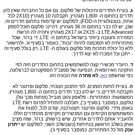
ג
. בעיית התדרים והיכולות של סלקום. גם אם כל החברות שאין להן
תדרים בתחום ה- 1,800 מגהרץ, תקבלנה 10 מגהרץ (
2X10
לכל
אחת, בטכנולוגיית ה-
FDD
), לסלקום יש קדימות בתחום תדרים זה.
שכן, יש לה כבר בתחום זה 36 מגהרץ. דהיינו: סלקום תוכל לספק
LTE Advanced
ב-
2X15
או 2X17 מגהרץ ותהיה לה הרשת
המהירה והטובה ביותר בישראל בתחום ה-
LTE
. די ברור, שכל
מתחרותיה לא תסכמנה להיות "נכות", כאמור בסעיף א', ולהישאר
ללא כל יכולת תחרות מול סלקום בעולם ה-
LTE
. רק בגלל סעיף זה
- ייתכן וכל המכרז לא יצא לדרך.
ד
. היעדר מכשירי קצה למשתמשים בתחום התדרים הזה לפי
התקינה האירופאית. הנסיעה של סמנכ"ל הספקטרום לברצלונה,
כפי שחשפנו
כאן
,
לא פתרה
את הבעיה הזו.
ה
. בעיית לוחות הזמנים. לפי התכנון הנוכחי, סלקום ופרטנר לא
תקבלנה תדרים, כי יש להן כבר תדרים בתחום ה- 1,800 מגהרץ.
המשמעות: המתחרות - פלאפון והוט מובייל (ופחות מכך גולן
טלקום, כמוסבר בסעיף ב'), תוכלנה להתחיל לפרוס רשת
LTE
באופן מידי. סלקום ופרטנר תצטרכנה, קודם לכל, לפנות את
המשתמשים הקיימים עם המכשירים הקיימים מהתדרים הללו
ולהעביר אותם לתדרים אחרים, שיש ברשותן. ברור, שזה מציב
אותן בשלב הראשון בנחיתות (כשבשלב השני, לסלקום יש
ייתרון
ענק
מול כל המתחרים, כמוסבר בסעיף ג').