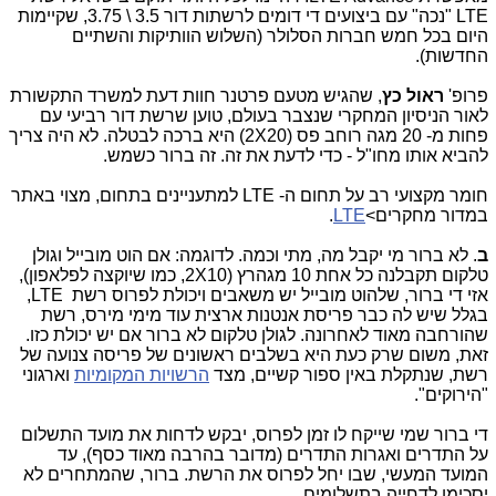
LTE
"נכה" עם ביצועים די דומים לרשתות דור 3.5 \ 3.75, שקיימות
היום בכל חמש חברות הסלולר (השלוש הוותיקות והשתיים
החדשות).
פרופ'
ראול כץ
, שהגיש מטעם פרטנר חוות דעת למשרד התקשורת
לאור הניסיון המחקרי שנצבר בעולם, טוען שרשת דור רביעי עם
פחות מ- 20 מגה רוחב פס (2X20) היא ברכה לבטלה. לא היה צריך
להביא אותו מחו"ל - כדי לדעת את זה. זה ברור כשמש.
חומר מקצועי רב על תחום ה-
LTE
למתעניינים בתחום, מצוי באתר
במדור מחקרים>
LTE
.
ב
. לא ברור מי יקבל מה, מתי וכמה. לדוגמה: אם הוט מובייל וגולן
טלקום תקבלנה כל אחת 10 מגהרץ (
2X10
, כמו שיוקצה לפלאפון),
אזי די ברור, שלהוט מובייל יש משאבים ויכולת לפרוס רשת
LTE
,
בגלל שיש לה כבר פריסת אנטנות ארצית עוד מימי מירס, רשת
שהורחבה מאוד לאחרונה. לגולן טלקום לא ברור אם יש יכולת כזו.
זאת, משום שרק כעת היא בשלבים ראשונים של פריסה צנועה של
רשת, שנתקלת באין ספור קשיים, מצד
הרשויות המקומיות
וארגוני
"הירוקים".
די ברור שמי שייקח לו זמן לפרוס, יבקש לדחות את מועד התשלום
על התדרים ואגרות התדרים (מדובר בהרבה מאוד כסף), עד
המועד המעשי, שבו יחל לפרוס את הרשת. ברור, שהמתחרים לא
יסכימו לדחייה בתשלומים.