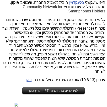
חיפוש עקשני
בלינקדאין
הוביל למנכ"ל החברה:
שמואל אוקון
.
ההגדרה שלו למיזם החדש:
Community Network for
Smartphones Holders
.
על פי הנתונים שפורסמו, מדובר בפתרון המבוסס שרת, שמחובר
ליישום לסמארטפונים, שמדווח על מצב המחזיק בסמארטפון -
נוכחות (Presence) והיכולת לתקשר עימו בכל רגע נתון. השרת יוצר
"תורים של המתנה" עד שהמחזיק בטלפון זמין ואז מתאפשר
הקישור אליו. לפיתוח הזה יש פטנט והא נשמע די מבטיח, שכן הוא
מספק מה שחברות הסלולר לא יכולות לספק: חיוג חוזר למי שלא
זמין, ברגע שהוא זמין. במכשירי הסלולר אפשר לבצע חיוג חוזר,
אבל זה מוגבל לכמה חיוגים וזהו. המכשיר הסלולרי לא יודע מתי
הצד השני זמין לשיחה. בהחלט נשמע מעניין, מה שיכול להוסיף
הכנסות לחברות הסלולר, שלא רוצות להפסיד שיחות מלקוחות
שאינם זמינים, ומעוניינות לשפר להם את רמת השירות, גם אם הצד
השני לא זמין, או שהרשת עמוסה, או שאין קליטה - באחד הצדדים
לשיחה.
עדכון
(19.6.13) אותרה מצגת יפה של החברה:
כאן
.
למחקרים בתחום ה- IPT - לחץ כאן