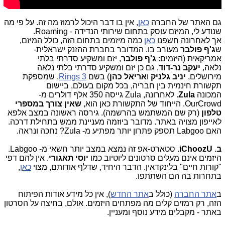
גם האתר של החברה
כאן
, אין בו דבר היכול לרמוז מה זה. על פי מה
שנודע לי, המיזם עוסק בתחום שירותי הנדידה - Roaming.
אך לאחרונה חשפנו
כאן
כמה מיזמים בתחום הזה, כולל המיזם,
ש
ג'ף פולבר
מעורב בו. המדובר ב
חברת ההזנק ישראלית-
אמריקאית (היזמים:
ג'ף פולבר
, יזם ומשקיע סדרתי בלתי
נלאה,
יעקב נר-דוד
, גם כן יזם ומשקיע סדרתי בלתי נלאה
מירושלים,
יניב גלניק
ו
אריאל כהן
) בשם
Rings 3
, שמספקת
תקשורת חינמית בין חבריה, בכל מקום בעולם, ביישום
המכונה
Zula
. לאחרונה, Zula גייסה 350 אלף דולרים מ-
OurCrowd. הייחוד של התקשורת כאן הוא,
שאין צורך במספרי
טלפון
(רק שם המשתמש בהרשמה). גירסה ראשונה במצב אלפא
לאייפון מצויה באתר. מדובר ביוזמה מעניינת ממש בתחילת דרכה.
האם Labgoo תספק פתרון יותר מפתיע מ- Zula? נחכה ונראה.
ב
.
iChoozU
. סטארט-אפ זה נמצא במצב יותר חשאי מ- Labgoo.
היזמים אינם מעלים סרטונים ליוטיוב כמו
יוסי תאגורי
. אין להם דפי
"קורות חיים" בלינקדאין. הדבר היחיד, שדלף אודותם, מצוי
כאן
,
בתחרות בה הם השתתפו.
ב
אתר החברה
(כולל ב
אתר החדש
), אין כל מידע אודות הפיתוח
הזה, רק רמזים קלים מה מפתחים היזמים. אולם, בחיצה על הסרטון
באתר - מקבלים מידע נוסף ומעניין.