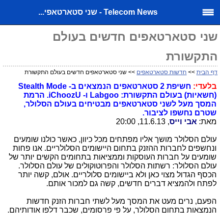
Telecom News - שני סטארטאפי...
שני סטארטאפים חדשים בעולם
התקשורת
דף הבית
>>
חדשות סטארטאפים
>> שני סטארטאפים חדשים בעולם התקשורת
בלעדי:
חשיפת 2 סטארטאפים הנמצאים ב- Stealth Mode
(חשאיות) בעולם התקשורת: Labgoo ו- iChoozU. הרמת
המסך מעל לשני סטארטאפים מבטיחים בעולם הסלולר,
שטרם נחשפו לציבור.
מאת:
אבי וייס
, 11.6.13, 20:00
עולם הסלולר מושך אליו מפתחים מכל כיוון, כאשר כולנו שומעים
ונחשפים לחברות ההזנק בתחום היישומים הסלולריים. אנו פחות
שומעים על חברות העוסקות וממציאות בתחומים הקשים יותר של
עולם הסלולר: רשתות הסלולר והפרוטוקולים של עולם הסלולר.
הכסף הגדול מצוי כאן ולא ביישומים סלולריים. אולם, קשה יותר
לפתח ולהמציא דברים חדשים, קשה גם למכור אותם.
הפעם, נרים מעט את המסך מעל לשתי חברות הזנק חדשות
הנמצאות בתחום הסלולר, על פי פרסומים, שכבר דלפו אודותיהם.