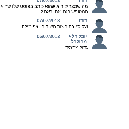
מש' התקשורת השיק מתודולוגית פיקוח על
כיסוי סלולרי בכבישים ובמסילות הרכבת.
דיווח הציבור מהשטח ישפיע על אזורי האכיפה
וישפר השירות. האכיפה תתמקד בכבישים
בהם נהגים ידווחו למשרד על קשיי קליטה.
Telecom News
המשך לקרוא »
משרד התקשורת פרסם את
דו"ח פניות הציבור בתחום
הטלקום ל-2024
פורסם ב: 27/07/2025
כמה פניות התקבלו? כמה כסף הושב
למתלוננים? מה היו 5 הנושאים המרכזיים של
התלונות? כמה פניות היו מוצדקות? אילו
חברות הובילו במיעוט פניות בתחומי סלולר,
קווי, גישה לאינטרנט ותשתיות אינטרנט?
Telecom News
המשך לקרוא »
משרד התקשורת הטיל קנסות
עצומים על פלאפון, פרטנר,