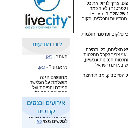
ט. צריך לזרוק את כל
שמרו על עצמכם
ו לפרטנר (ולעוד כמה
והישמעו להוראות
שחקנים יותר קטנים) שום ברירה, אלא לחבור עם מיזם הסיבים של חח"י ל- FTTH. במקביל, יש להחליט על הרגולציה המתאימה של עולם ה- IPTV \
פיקוד העורף!!
המדיניות והכללים, תקום
למה צריך אתר
עיתונות עצמאי וחופשי
 כי סלקום ופרטנר חולמות
בתחום ההיי-טק? -
כאן
.
שאלות ותשובות לגבי
א הצליחה, בלי תמיכה
האתר -
כאן
.
זי צריך לקבל החלטות
חלטות הנכונות
עכשיו
),
Dell
13.10.26 -
מי אנחנו? -
כאן
.
Technologies Forum
2026
מחפשים הגנה
רטואלי של הפייסבוק, מבית היוצר
מושלמת על הגלישה
Israel
29.10.26 -
הניידת והנייחת ועל
Mobile Summit 2026
הפרטיות מפני כל
תוקף? הפתרון הזול
Telco
30.11.26 -
והטוב בעולם -
כאן
.
2026
לוח אירועים וכנסים של
לוח האירועים
המלא
עולם ההיי-טק -
כאן
.
המחדל הגדול:
איך
לגולשים מצוי
כאן
.
המתקפה נעלמה מעיני
מחפש מחקרים?
המודיעין והטכנולוגיות