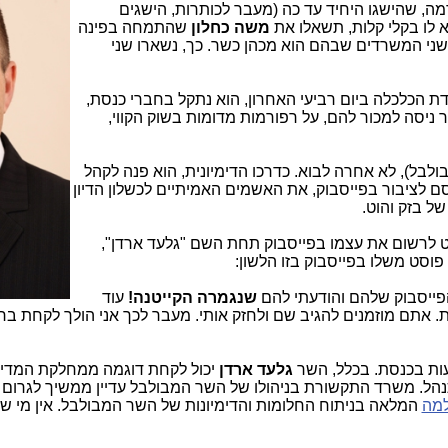
מה, שהישגו היחיד עד כה (מעבר לכותרות, הישגים
א לו בקלי קלות, תשאלו את
משה כחלון
שהתמחה בפינה
שני המשרדים שבהם הוא מכהן כשר. כך, נשארו שני
ת הכלכלה ביום רביעי האחרון, הוא נתקל בחברי כנסת,
 ניסה למכור להם, על רפורמות מדומות בשוק הקווי,
לבל), לא אחרה לבוא. כדרכו הדימיונית, הוא פנה לקהל
 לציבור בפייסבוק, את האשמים האמיתיים לכשלון הדיון
ל בזק והוט.
חליט לרשום את עצמו בפייסבוק תחת השם "גלעד ארדן",
 פוסט משלו בפייסבוק בזו הלשון:
פייסבוק שלהם והודעתי להם
שנגמרה הקייטנה!
עוד
אתם מוזמנים להגיב שם ולחזק אותי. מעבר לכך אני הולך לקחת ברצ
ות בכנסת. בכלל, השר
גלעד ארדן
יכול לקחת דוגמה ממחלקת המדינ
תנהל. משרד התקשורת בניהולו של השר המבולבל עדיין ממשיך לגרום 
למה
המלאה בניתוח החלומות והדימיונות של השר המבולבל. אין מי שי