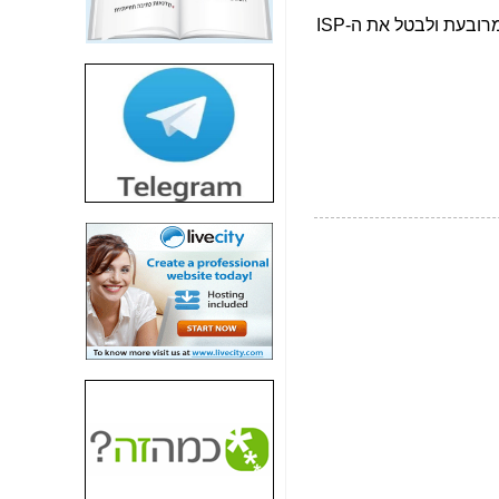
חשיפת חשד לשחיתות
הדומה לזו של "תיק
4000" אך בתחום
הסלולר -
כאן
חשיפת מה שלא
רוצים שתדעו בעניין
פריסת אנלימיטד
(בניחוח בלתי נסבל) -
כאן
חשיפה: איוב קרא
אישר לקבוצת סלקום
בדיוק מה שביבי אישר
ל-Yes ולבזק -
כאן
האם השר איוב קרא
היה צריך בכלל לחתום
על האישור, שנתן
לקבוצת סלקום? -
כאן
האם ביבי וקרא קבלו
בכלל תמורה עבור
ההטבות הרגולטוריות