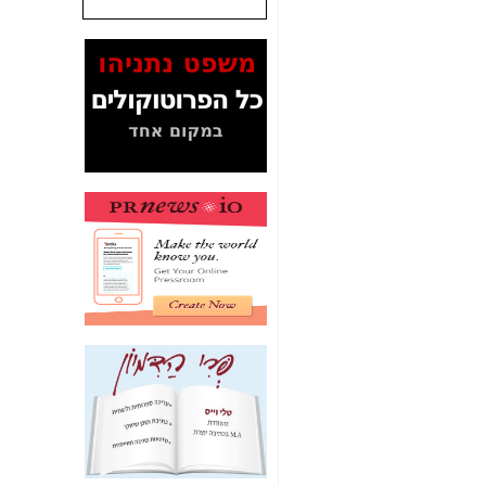
שנתנו לסלקום? -
כאן
המסמכים בנושא בזק-
Yes (תיק 4000)
מוכיחים "תפירת תיק"
לאיש הלא נכון! -
כאן
עובדות ומסמכים
המוסתרים מהציבור:
האם ביבי כשר
תקשורת עזר לקב'
בזק? -
כאן
מה מקור ה-Fake
News שהביא לתפירת
תיק לביבי והעלמת
החשודים הנכונים -
כאן
אחת הרגליים של "תיק
4000 התפור"
התמוטטה היום
בניצחון (כפול) של בזק
-
כאן
איך כתבות מפנקות