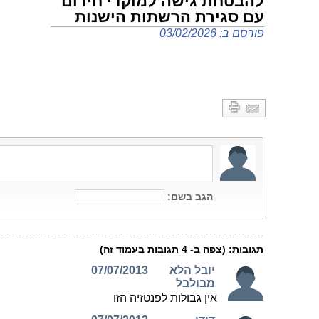
עם סגירת הרשתות הישנות
פורסם ב: 03/02/2026
כדי להבטיח שכל אזרח יוכל להשתמש בנייד
וליצור קשר עם מוקדי חירום, תוטלנה מגבלות
ייבוא מסחרי של מכשירים תומכים ברשת דור
4 אך לא בביצוע שיחות למוקדי חירום על גבי
רשת זו. עדכון 10.2.26 להלן. Telecom News
המשך לקרוא »
משרד התקשורת קנס את הוט
מובייל ואקספון
פורסם ב: 21/10/2025
ההחלטה התקבלה בעקבות הליך פיקוח
שחשף עשרות פניות מוצדקות של לקוחות.
כמה כסף החברות הללו תשלמנה? מאת:
מערכת Telecom News
המשך לקרוא »
משרד התקשורת: אין קליטה
סלולרית בכביש? כך תוכלו
לשפר אותה
פורסם ב: 07/08/2025