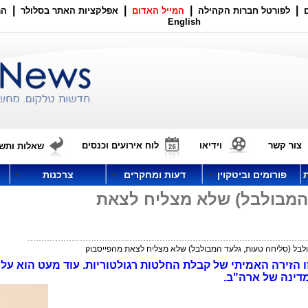
|
|
|
|
לפורטל חברות הקהילה
המייל האדום
אפלקציות האתר בסלולר
הר
English
צור קשר
וידיאו
לוח אירועים וכנסים
שאלות ותשו
פורומים וביטקוין
דעות ומחקרים
צרכנות
 המבולבל) שלא מצליח לצאת
לבל (סליחה טעות, גלעד המבולבל) שלא מצליח לצאת מהפייסבוק
הזירה האמיתי של קבלת החלטות רגולטוריות. עוד מעט הוא עלול
מדינה של ארה"ב.