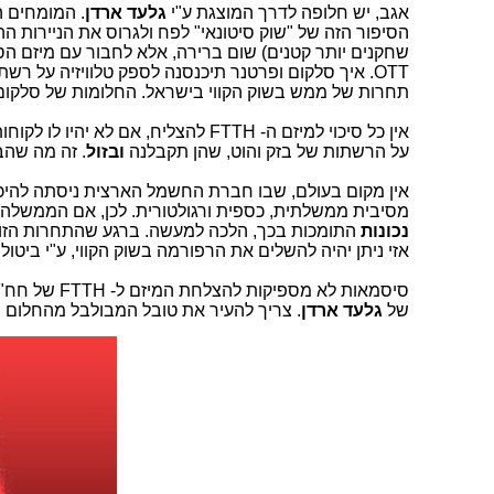
אגב, יש חלופה לדרך המוצגת ע"י
גלעד ארדן
. המומחים ה
מש' התקשורת פרסם את מדד
הסיפור הזה של "שוק סיטונאי" לפח ולגרוס את הניירות ההזו
איכות השירות: מי חב'
OTT. איך סלקום ופרטנר תיכנסנה לספק טלוויזיה על ר
התקשורת הטובה בארץ?
תחרות של ממש בשוק הקווי בישראל. החלומות של סלקום 
פורסם ב: 08/11/2022
נבדקו ספקיות האינטרנט, הסלולר, הטלפון
אין כל סיכוי למיזם ה- FTTH להצליח, אם לא יהיו לו לקוחות. כרגע,
הנייח והסיבים האופטיים לגבי שירות
על הרשתות של בזק והוט, שהן תקבלנה
ובזול
. זה מה שהב
הלקוחות, השירות הטכני, זמני מענה במוקדים,
פניות הציבור וחשבונות. מאת: מערכת
אין מקום בעולם, שבו חברת החשמל הארצית ניסתה להיכ
Telecom News
מסיבית ממשלתית, כספית ורגולטורית. לכן, אם הממשלה חושבת
נכונות
התומכות בכך, הלכה למעשה. ברגע שהתחרות הזו
המשך לקרוא »
אזי ניתן יהיה להשלים את הרפורמה בשוק הקווי, ע"י ביטול ההפרדה המבנית
משרד התקשורת: מוכנות
סיסמאות לא 
לחירום
של
גלעד ארדן
. צריך להעיר את טובל המבולבל מהחלום 
פורסם ב: 03/03/2026
כחלק מהיערכות למצב חירום שעלול לכלול
הפסקות חשמל ממושכות ושהות ממושכת
במרחבים מוגנים, משרד התקשורת ממליץ
לציבור על מספר פעולות פשוטות, גם לגבי
הסמארטפון. מאת: מערכת Telecom News
המשך לקרוא »