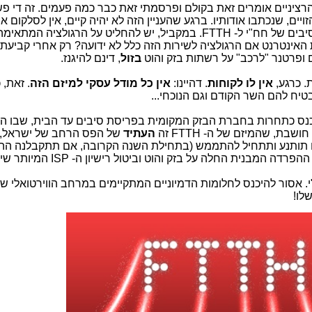
רציניים אומרים זאת בקולם ופרסמתי זאת כבר כמה פעמים. זה די פשו
יים, שנכתבו אודותיו. ברגע שהעניין הזה לא יהיה קיים, אין לסלקום א
שת האינטרנט אם הרגולציה לשירות הזה כלל לא ידועה? רק אחרי קביעת 
ופרטנר "לרכב" על רשתות בזק והוט
בזול
, דינם להיגנז.
אין לו לקוחות
. דהיינו:
אין כל מודל עסקי למיזם הזה
. זאת,
טיח להם השר הקודם וגם הנוכחי...
נס כתחרות בחברת הבזק המקומית בפריסת סיבים עד הבית, שבו הי
, שהמיזם של ה- FTTH זה
העתיד
של הפס הרחב של ישראל, א
 תותנע ותתחיל להתממש (בתחילת השנה הקרובה, אם תתקבלנה הה
 החלה על בזק והוט וביטול רישיון ה- ISP המיותר שיש במדינת ישראל.
מספיקות להצלחת המיזם ל- FTTH של חח"י. אסור להיכנס לחלומות הדמיוניים המתקיימים במרחב הווי
שלו!