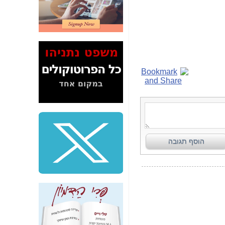
2" על תעלולי השר
משה כחלון -
כאן
המשך חשיפת הבלוף
ששמו "מהפיכת
הסלולר" ואיך מסרסים
את הנתונים לציבור -
כאן
סיכום ביקור בסיליקון
ואלי - למה 3 הגדולות
משקיעות ומפתחות
באותם תחומים -
כאן
שלמה פילבר (עד
לאחרונה מנכ"ל משרד
התקשורת) - עד
מדינה? הצחקתם
אותי! -
כאן
"יש אפליה בחקירה"?
חשיפה: למה השר
משה כחלון לא נחקר
עד היום? -
כאן