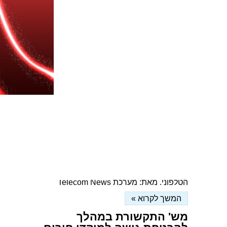
מש' התקשורת ורשות
החדשנות ישקיעו 4 מיליון ₪
במיזם חדשנות בנגב המערבי
פורסם ב: 09/02/2026
מטרת המיזם לעודד חדשנות טכנולוגית
ואזורית בנגב המערבי באמצעות מיסוד רשת
שותפים בתחום תשתיות תקשורת מתקדמות,
שהשותפים בה כוללים משרדי ממשלה,
רשויות מקומיות, חברות תקשורת
וסטארטאפים. מאת: Telecom News
המשך לקרוא »
משרד התקשורת הטיל קנס
גדול על בזק בינלאומי
פורסם ב: 08/02/2026
זאת, בגין חריגות מקיפות בזמני המענה
הטלפוני. מאת: מערכת Telecom News
המשך לקרוא »
מש' התקשורת במהלך
להבטחת גישה למוקדי חירום