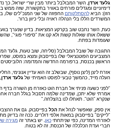
גלעד ארדן
, השר המבולבל ביותר מבין שרי ישראל, כך נד
דימיוניים ומגדלים פורחים באוויר בתקשורת, שזה ממש ב
הזו): הביא
להסתלקותם
החפוזה של שני המנכ"לים שלו, ב
המשרדים הללו בלי הנהלה ראויה ובלי כיוון ברור.
כעת, השר נחבט שוב בקרקע המציאות. בדיון שנערך בוועד
ששאלו אותו שאלות קשות ולא קנו את "סיפורי פוגי", שהשר
שעומדות בפתח.
התגובה של שובל המבולבל (סליחה, שוב טעות, גלעד המבו
המצביעים הפוטנציאלי שלו בפייסבוק ומצא בפוסט, שפרסם
הראשון בכנסת, ברפורמה החדשה והמדומה: הלוביסטים ש
אזרח ליצן (ליצן נוסף), שבשלב זה הוא עדיין אנונימי, ה
העלה מייד, כהמשך טבעי לפוסט האמיתי של
גלעד ארדן
,
"לפני כשעה פניתי אל חברת הוט כאזרח מן השורה בדף ה
אמרתי שלא יתכן, שמדינה שלמה תסבול בגלל חברה אחת. 
שנקרא "הוט". תאחלו לנו בהצלחה."
אין ספק, שאפשר לנהל את
הכל
בפייסבוק. גם את ההצבע
"לייקים" בפייסבוק במאות אלפי דולרים. ככה זה בדיוק מ
לאזרחי המדינה, כפי שניתחתי
כאן
. יש באתר זה
מגירה ש
חברי ועדת הכלכלה של הכנסת. זה לא בטוח.