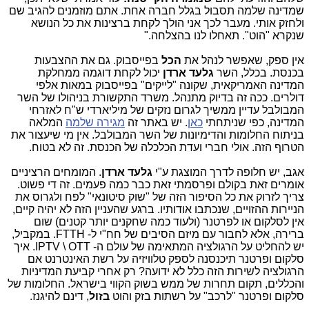
שמדינה שלמה תסבול בגלל חברה אחת. אתם מוזמנים להגיב שם
ולחזק אותי. מעבר לכך אני הולך לקחת ברצינות את כל הנושא
שנקרא "הוט". תאחלו לנו בהצלחה."
אין ספק, שאפשר לנהל את
הכל
בפייסבוק. גם את ההצבעות
בכנסת. בכלל, השר
גלעד ארדן
יכול לקחת דוגמה ממחלקת
המדינה האמריקאית, שקונה "לייקים" בפייסבוק במאות אלפי
דולרים. ככה זה בדיוק מתנהל. משרד התקשורת בניהולו של השר
המבולבל עדיין ממשיך לגרום נזקים של מיליארדי ש"ח לאזרחי
המדינה, כפי שניתחתי
כאן
. יש באתר זה
מגירה שלמה
המלאה
בניתוח החלומות והדימיונות של השר המבולבל. אין מי שיעצור את
הטרוף הזה. אולי חברי ועדת הכלכלה של הכנסת. זה לא בטוח.
אגב, יש חלופה לדרך המוצגת ע"י
גלעד ארדן
. המומחים הרציניים
אומרים זאת בקולם ופרסמתי זאת כבר כמה פעמים. זה די פשוט.
צריך לזרוק את כל הסיפור הזה של "שוק סיטונאי" לפח ולגרוס את
הניירות ההזויים, שנכתבו אודותיו. ברגע שהעניין הזה לא יהיה קיים,
אין לסלקום או לפרטנר (ולעוד כמה שחקנים יותר קטנים) שום
ברירה, אלא לחבור עם מיזם הסיבים של חח"י ל- FTTH. במקביל,
יש להחליט על הרגולציה המתאימה של עולם ה- IPTV \ OTT. איך
סלקום ופרטנר תיכנסנה לספק טלוויזיה על רשת האינטרנט אם
הרגולציה לשירות הזה כלל לא ידועה? רק אחרי קביעת המדיניות
והכללים, תקום תחרות של ממש בשוק הקווי בישראל. החלומות של
סלקום ופרטנר "לרכב" על רשתות בזק והוט
בזול
, דינם להיגנז.