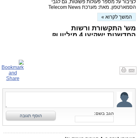
הסמארטפון. מאת: מערכת Telecom News
המשך לקרוא »
מש' התקשורת ורשות
החדשנות ישקיעו 4 מיליון ₪
במיזם חדשנות בנגב המערבי
פורסם ב: 09/02/2026
מטרת המיזם לעודד חדשנות טכנולוגית
ואזורית בנגב המערבי באמצעות מיסוד רשת
שותפים בתחום תשתיות תקשורת מתקדמות,
שהשותפים בה כוללים משרדי ממשלה,
רשויות מקומיות, חברות תקשורת
וסטארטאפים. מאת: Telecom News
המשך לקרוא »
משרד התקשורת הטיל קנס
גדול על בזק בינלאומי
פורסם ב: 08/02/2026
זאת, בגין חריגות מקיפות בזמני המענה
הטלפוני. מאת: מערכת Telecom News
המשך לקרוא »