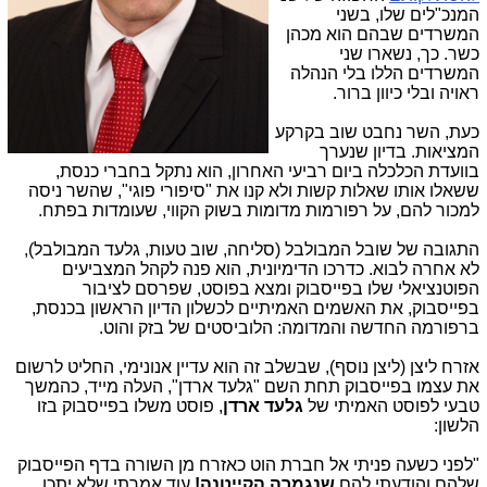
המנכ"לים שלו, בשני
המשרדים שבהם הוא מכהן
כשר. כך, נשארו שני
המשרדים הללו בלי הנהלה
ראויה ובלי כיוון ברור.
כעת, השר נחבט שוב בקרקע
המציאות. בדיון שנערך
בוועדת הכלכלה ביום רביעי האחרון, הוא נתקל בחברי כנסת,
ששאלו אותו שאלות קשות ולא קנו את "סיפורי פוגי", שהשר ניסה
למכור להם, על רפורמות מדומות בשוק הקווי, שעומדות בפתח.
התגובה של שובל המבולבל (סליחה, שוב טעות, גלעד המבולבל),
לא אחרה לבוא. כדרכו הדימיונית, הוא פנה לקהל המצביעים
הפוטנציאלי שלו בפייסבוק ומצא בפוסט, שפרסם לציבור
בפייסבוק, את האשמים האמיתיים לכשלון הדיון הראשון בכנסת,
ברפורמה החדשה והמדומה: הלוביסטים של בזק והוט.
אזרח ליצן (ליצן נוסף), שבשלב זה הוא עדיין אנונימי, החליט לרשום
את עצמו בפייסבוק תחת השם "גלעד ארדן", העלה מייד, כהמשך
טבעי לפוסט האמיתי של
גלעד ארדן
, פוסט משלו בפייסבוק בזו
הלשון:
"לפני כשעה פניתי אל חברת הוט כאזרח מן השורה בדף הפייסבוק
שלהם והודעתי להם
שנגמרה הקייטנה!
עוד אמרתי שלא יתכן,