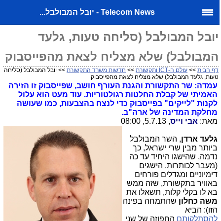
Telecom News - יובל המבולבל...
יובל המבולבל (סליחה טעות, גלעד
המבולבל) שלא מצליח לצאת מהפייסבוק
דף הבית
>>
עולם ה-ICT ותקשורת
>>
חדשות משרד התקשורת
>> יובל המבולבל (סליחה
טעות, גלעד המבולבל) שלא מצליח לצאת מהפייסבוק
עמדה: שר התקשורת והגנת העורף חושב, שפייסבוק זו הזירה
האמיתי של קבלת החלטות רגולטוריות. עוד מעט הוא עלול
לקנות "לייקים" בפייסבוק כדי לנצח בהצבעות, כמו שעושה
מחלקת המדינה של ארה"ב.
מאת:
אבי וייס
, 5.7.13, 08:00
גלעד ארדן
, השר המבולבל
ביותר מבין שרי ישראל, כך
נדמה, שהישגו היחיד עד כה
(מעבר לכותרות, הישגים
דימיוניים ומגדלים פורחים
באוויר בתקשורת, שזה ממש
בא לו בקלי קלות, תשאלו את
משה כחלון
שהתמחה בפינה
הזו): הביא
להסתלקותם
החפוזה של שני