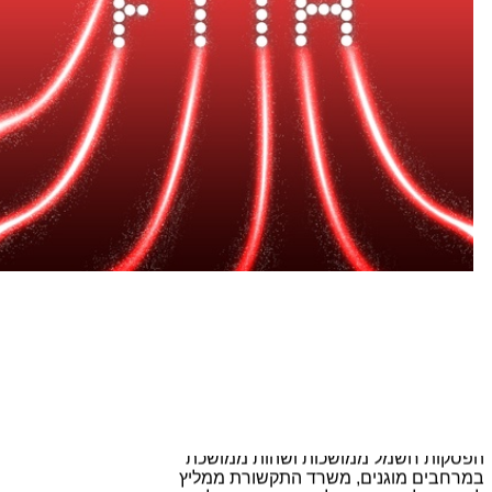
מש' התקשורת פרסם את מדד
איכות השירות: מי חב'
התקשורת הטובה בארץ?
פורסם ב: 08/11/2022
נבדקו ספקיות האינטרנט, הסלולר, הטלפון
הנייח והסיבים האופטיים לגבי שירות
הלקוחות, השירות הטכני, זמני מענה במוקדים,
פניות הציבור וחשבונות. מאת: מערכת
Telecom News
המשך לקרוא »
משרד התקשורת: מוכנות
לחירום
פורסם ב: 03/03/2026
כחלק מהיערכות למצב חירום שעלול לכלול
הפסקות חשמל ממושכות ושהות ממושכת
במרחבים מוגנים, משרד התקשורת ממליץ
לציבור על מספר פעולות פשוטות, גם לגבי