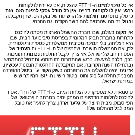
אין כל סיכוי למיזם ה- FTTH להצליח, אם לא יהיו לו לקוחות.
כרגע,
אין לו לקוחות
. דהיינו:
אין כל מודל עסקי למיזם הזה
. זאת,
כי סלקום ופרטנר חולמות על הרשתות של בזק והוט, שהן תקבלנה
ובזול
. זה מה שהבטיח להם השר הקודם וגם הנוכחי...
אין מקום בעולם, שבו חברת החשמל הארצית ניסתה להיכנס
כתחרות בחברת הבזק המקומית בפריסת סיבים עד הבית, שבו
היא הצליחה, בלי תמיכה מסיבית ממשלתית, כספית ורגולטורית.
לכן, אם הממשלה חושבת, שהמיזם של ה- FTTH זה
העתיד
של
הפס הרחב של ישראל, אזי צריך לקבל החלטות
נכונות
התומכות
בכך, הלכה למעשה. ברגע שהתחרות הזו תותנע ותתחיל להתממש
(בתחילת השנה הקרובה, אם תתקבלנה ההחלטות הנכונות
עכשיו
),
אזי ניתן יהיה להשלים את הרפורמה בשוק הקווי, ע"י ביטול ההפרדה
המבנית החלה על בזק והוט וביטול רישיון ה- ISP המיותר שיש
במדינת ישראל.
סיסמאות לא מספיקות להצלחת המיזם ל- FTTH של חח"י. אסור
להיכנס לחלומות הדמיוניים המתקיימים במרחב הווירטואלי של
הפייסבוק, מבית היוצר של
גלעד ארדן
. צריך להעיר את טובל
המבולבל מהחלום שלו!