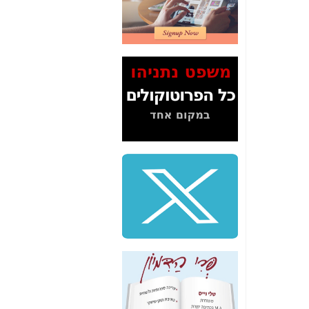
2" על תעלולי השר
משה כחלון -
כאן
המשך חשיפת הבלוף
ששמו "מהפיכת
הסלולר" ואיך מסרסים
את הנתונים לציבור -
כאן
סיכום ביקור בסיליקון
ואלי - למה 3 הגדולות
משקיעות ומפתחות
באותם תחומים -
כאן
שלמה פילבר (עד
לאחרונה מנכ"ל משרד
התקשורת) - עד
מדינה? הצחקתם
אותי! -
כאן
"יש אפליה בחקירה"?
חשיפה: למה השר
משה כחלון לא נחקר
עד היום? -
כאן