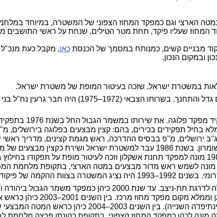
, במטה הארצי וגם כמפקד המחוז הצפוני של המשטרה, במיוחד במלחמת
ד המחוז שעליו פיקד, תחת מטר הטילים, שנחת על ראשי התושבים מיד
קוד מבניים קשים, כמנותח במסמך של הכנסת
כאן
, מקבל כעת מנכ"ל
ון ובמקום הנכון.
מלאות במשטרת ישראל, שזכה בעיטור המופת של משטרת ישראל.
שבהרי ירושלים, שם גדל והתחנך. בשרותו הצבאי (1972–1975) היה חבר גרעין נח"ל בני
מצה"ל השתחרר בדרגת רס"ן, לאחר תפקיד מפקד פלוגה. את שירותו במשמר הגבול החל בשנת 1976 ב
לא בחיל תפקידים בכירים, בהם: קצין מבצעים בפלוגה בירושלים, מ"פ
ג"ב ירושלים, מ"פ בבסיס ההדרכה, ראש מגמת קצינים, מדריך ראשי 
ההדרכה בית חורון וקצין אג"מ של יהודה ושומרון. בשנת 1986 עבר למשטרת ישראל ושירת כקצין מב
וכסגן מפקד תחנה בראשון לציון. בשנת 1987 מונה למפקד תחנת אשקלון וזכה לעיטור מופת על תפקודו בחילוץ 
הצלתם. בשנת 1990 מונה לשמש ראש מדור מבצעים במטה הארצי, בתקופת מלחמת המ
ות ההקמה של פיקוד העורף.
בשנת 1996 חזר רונן למשמר הגבול והועלה לדרגת תת-ניצב. עד שנת 2000 כיהן כמפקד משמר הגבו
בשנת 2000 הועלה לדרגת ניצב ומונה לסגן וממלא מקום מפקד מחוז מרכז. בין השנים 01
מבצעים של משטרת ישראל (בתקופת האינתיפדה השנייה). בין השנים 2003–2004 כיהן כר
 זה מונה לכהן כמפקד המחוז הצפוני. בתקופת כהונתו פרצה מלחמת לבנ