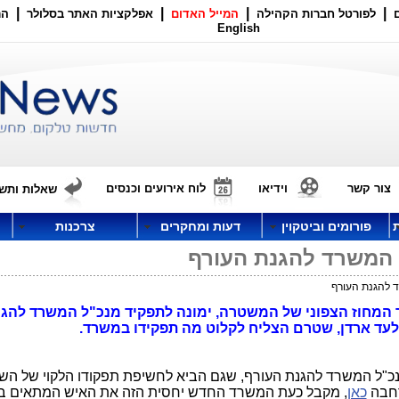
|
|
|
|
לפורטל חברות הקהילה
המייל האדום
אפלקציות האתר בסלולר
הר
English
צור קשר
וידיאו
לוח אירועים וכנסים
שאלות ותשו
פורומים וביטקוין
דעות ומחקרים
צרכנות
"ל המשרד להגנת העורף
רד להגנת העורף
פקד המחוז הצפוני של המשטרה, ימונה לתפקיד מנכ"ל המשרד להג
 גלעד ארדן, שטרם הצליח לקלוט מה תפקידו במשרד.
נכ"ל המשרד להגנת העורף, שגם הביא לחשיפת תפקודו הלקוי של הש
רחבה
כאן
, מקבל כעת המשרד החדש יחסית הזה את האיש המתאים בי