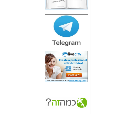
חשיפת חשד לשחיתות
הדומה לזו של "תיק
4000" אך בתחום
הסלולר -
כאן
חשיפת מה שלא
רוצים שתדעו בעניין
פריסת אנלימיטד
(בניחוח בלתי נסבל) -
כאן
חשיפה: איוב קרא
אישר לקבוצת סלקום
בדיוק מה שביבי אישר
ל-Yes ולבזק -
כאן
האם השר איוב קרא
היה צריך בכלל לחתום
על האישור, שנתן
לקבוצת סלקום? -
כאן
האם ביבי וקרא קבלו
בכלל תמורה עבור
ההטבות הרגולטוריות