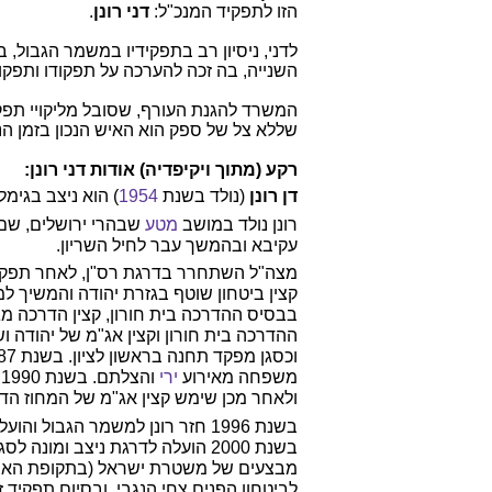
הזו לתפקיד המנכ"ל:
דני רונן
.
לדני, ניסיון רב בתפקידיו במשמר הגבול
השנייה, בה זכה להערכה על תפקודו ותפקו
המשרד להגנת העורף, שסובל מליקויי תפ
שללא צל של ספק הוא האיש הנכון בזמן הנכ
רקע (מתוך ויקיפדיה) אודות דני רונן:
דן רונן
(נולד בשנת
1954
) הוא ניצב בגי
רונן נולד במושב
מטע
עקיבא ובהמשך עבר לחיל השריון.
קצין ביטחון שוטף בגזרת יהודה והמשיך למ
בבסיס ההדרכה בית חורון, קצין הדרכה מ
משפחה מאירוע
ירי
ו
ולאחר מכן שימש קצין אג"מ של המחוז הדרומי. בשנים 1992–1993 היה נציג המשטרה בצו
לביטחון הפנים צחי הנגבי, ובסיום תפקיד