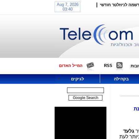
|
שמה לניוזלטר חודשי
RSS
המייל האדום
בות
בקהילה
לגיקים
נת
ר
גלעד
ותר לעת