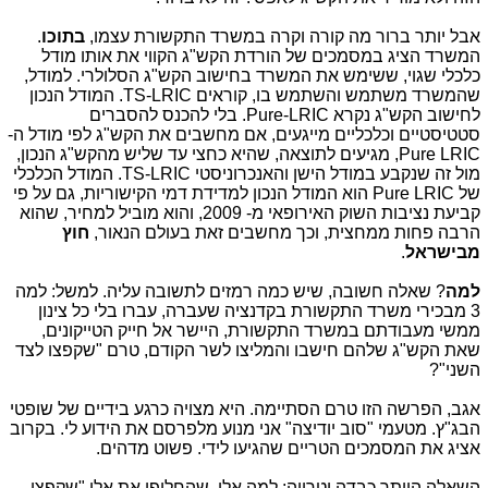
אבל יותר ברור מה קורה וקרה במשרד התקשורת עצמו,
בתוכו
.
המשרד הציג במסמכים של הורדת הקש"ג הקווי את אותו מודל
כלכלי שגוי, ששימש את המשרד בחישוב הקש"ג הסלולרי. למודל,
שהמשרד משתמש והשתמש בו, קוראים TS-LRIC. המודל הנכון
לחישוב הקש"ג נקרא Pure-LRIC. בלי להכנס להסברים
סטטיסטיים וכלכליים מייגעים, אם מחשבים את הקש"ג לפי מודל ה-
Pure LRIC, מגיעים לתוצאה, שהיא כחצי עד שליש מהקש"ג הנכון,
מול זה שנקבע במודל הישן והאנכרוניסטי TS-LRIC. המודל הכלכלי
של Pure LRIC הוא המודל הנכון למדידת דמי הקישוריות, גם על פי
קביעת נציבות השוק האירופאי מ- 2009, והוא מוביל למחיר, שהוא
הרבה פחות ממחצית, וכך מחשבים זאת בעולם הנאור,
חוץ
מבישראל
.
למה
? שאלה חשובה, שיש כמה רמזים לתשובה עליה. למשל: למה
3 מבכירי משרד התקשורת בקדנציה שעברה, עברו בלי כל צינון
ממשי מעבודתם במשרד התקשורת, היישר אל חייק הטייקונים,
שאת הקש"ג שלהם חישבו והמליצו לשר הקודם, טרם "שקפצו לצד
השני"?
אגב, הפרשה הזו טרם הסתיימה. היא מצויה כרגע בידיים של שופטי
הבג"ץ. מטעמי "סוב יודיצה" אני מנוע מלפרסם את הידוע לי. בקרוב
אציג את המסמכים הטריים שהגיעו לידי. פשוט מדהים.
השאלה היותר כבדה וטרייה: למה אלו, שהחליפו את אלו "שקפצו