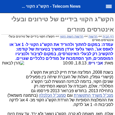
Telecom News - הקש"ג הקווי ...
הקש"ג הקווי בידיים של טירונים ובעלי
אינטרסים מוזרים
דף הבית
>>
חדשות
>>
חדשות השוק הקווי
>> הקש"ג הקווי בידיים של טירונים ובעלי
אינטרסים מוזרים
עמדה: במקום לחתוך ולהוריד את הקש"ג הקווי ל- 1 אג' או
לאפס אג', השר גלעד ארדן ממשיך בטעויות של קודמו:
להקשיב רק לבעלי האינטרסים, במקום לציבור ולנציגיו
המוסמכים, תוך הסתמכות על מודלים כלכליים שגויים.
מאת:
אבי וייס
, 1.8.13, 10:00
בשנת 2008, המליצה ועדת חייק לבחון את הקש"ג
(קישורי גומלין, העלות של העברת שיחה בין מפעילים
שונים) הקווי, בדומה לבחינה הנעשית לגבי הקש"ג
הסלולרי. אולם, העבודה על הנושא הסתיימה רק
בתחילת 2013. בחודש פברואר 2013 פירסמו גם
מנכ"ל משרד התקשורת
וגם
סמנכ"ל הכלכלה
(בתמונה משמאל)
את ההמלצות הסופיות של הורדת הקש"ג הקווי מכ- 4 אג' לדקה
לסביבות ה- 1 אג' לדקה.
אולם, מאז, מאומה לא קרה. הקש"ג נשאר ולא ירד. עד עצם היום