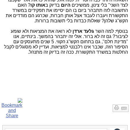
לצד השני" בלי צינון, ממשיכים
היום
בדיוק ב
אותו קו
? האם
התשובה לזה תתבהר ביום בו הם יסיימו את תפקידים במשרד
התקשורת ויעברו לעבוד אצל אותן חברות, שכרגע הם מודדים את
הקש"ג שלהן? שאלות כבדות בלי תשובות ברורות.
בנוסף: למה השר
גלעד ארדן
לא רואה את המציאות ולא שומע
לציבור? גם זה לא ברור. אולי זה יתבהר בהמשך. בינתיים, אנו
"מדינת חלם", גם בתחום הקש"ג הקווי. 5 שנים מתעסקים עם
הסיפור הזה, שכבר אינו רלבנטי למציאות, ועדיין לא מסוגלים לקבל
החלטות במשרד התקשורת. ככה זה בדיוק זה מתנהל.