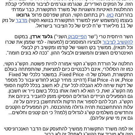
הזה. על הנזקים האדירים, שנגרמו ונגרמים לציבור מתהליכי קבלת
ההחלטות האיטיות והשגויות של משרד התקשורת, כבר עמדתי
בהרחבה
כאן
. רק בתחום הקווי, הנתון שפרסם פרופ'
גרונאו
בעצמו (המשמש יועץ למשרד התקשורת בנושא הקווי)
מדבר
על נזק
של 11 מיליארד ש"ח לכיס של כל הציבור בישראל.
השר היחסית טרי ("שר
הפייסבוק
השני")
גלעד ארדן
, במקום
להקשיב לציבור
ולנציגיו המוסמכים (למעשה - למי שממן את שכרו
וכל תנאיו), ממשיך בקו השגוי של קודמו ומקשיב רק לבעלי
האינטרסים השונים והמשונים ולבעלי ההון. "ככה לא בונים חומה".
החלטה על הורדת הקש"ג הקווי אמורה להיות פשוטה. הקש"ג הקווי,
כמו זה הסלולרי, אינם רלבנטיים כיום למציאות, שהתפתחה בעולם
התקשורת, העולם של ה- Fixed Price. במשטר כלכלי של Fixed
Price, או ה- Flat Price (דהיינו: מחיר קבוע לחודש עבור כל מספר
של דקות שיחה ללא הגבלה לכל יעד), לא חשוב בכלל ללקוח הסופי
מה הקש"ג. זאת, כי הוא לא רואה אותו בכלל בשום נייר או חשבון.
גם המפעילים הניידים הגדולים הפסיקו מזמן להעביר ביניהם את
הקש"ג. חבל להם לספור את הדקות ולהתחשבן ביניהם על זה.
עלות ההתחשבנות תהיה גדולה מההכנסה. רק המפעילים הקטנים
והחדשים משלמים קש"ג לגדולים (למה? כי הם קטנים וחלשים...
גם אין מי שיגן עליהם).
אז למה משרד התקשורת ממשיך להתעסק עם הדבר האנכרוניסטי
הזה ולא מוריד את הקש"ג לאפס? זה לא ברור.