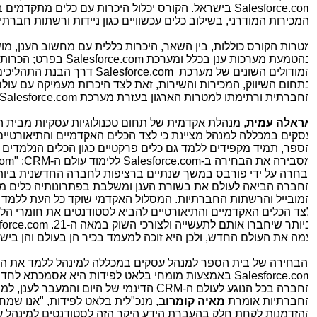
Salesforce.co
בישראל. הקורס יכלול היכרות עם כלים מתקדמים בעו
המכירות המודרני, בשילוב כלים עכשוויים כגון ניידות ורשתות חברתיות
טרות הקורס כוללות, בין השאר, היכרות כללית עם מחשוב הענן, מושג
הטמעת מערכות ענן בכלל ומערכת
Salesforce.com
בפרט; הכרות מ
מודולים השונים של מערכת
Salesforce.com
דרך הבנת התהליכים הפ
תחום השיווק, המכירות והשירות, זאת לצד היכרות מעמיקה עם עולם 
חברתית ורתימתו למטרות הארגון בעזרת מערכת
Salesforce.com
.
ראלה עמית
, מנהלת אקדמית של תחום טכנולוגיות עסקיות מבית הס
סקים במכללה למנהל מציינת כי לצד הכלים האקדמיים והתיאורטיים 
ספר, תמיד מקפידים ללמד גם כלים פרקטיים כגון הכלים הנלמדים בק
סבירה את הבחירה ב-
Salesforce.com
ללימוד עולם ה-
CRM
: "
e.com
בחרה על ידי פורבס במשך שנתיים ברציפות לחברה החדשנית ביותר 
חברה הביאה לעולם את בשורת הענן ומשלבת בפתרונותיה כלים מת
מובייל והרשתות החברתיות. המסלול האקדמי שוקד כל העת ללמד כל
צד הכלים האקדמיים והתיאורטיים להביא לסטודנטים את חומרי הלימו
יותר שיחברו אותם לתעשייה ולצורכי השוק במאה ה-21.
esforce.com
מה את העולם החדש, ולכן היא זוכה למעמד בכיר הן בעולם והן בישרא
הבחירה של בית הספר למנהל עסקים במכללה למינהל ללמד את הכל
Salesforce.co
באמצעות מומחי בלאט לפידות היא אסמכתא לחדשנ
חברה בכל הנוגע לעולם ה-
CRM
הדינמי של היום והמעבר לענן, למובי
חברתיות אומרת
מאיה קומרוב
, מנכ"לית בלאט לפידות, "אנו שמחים
הזדמנות לקחת חלק בהעברת הידע היקר הזה לסטודנטים למינהל עס