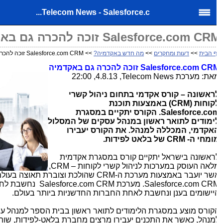
Telecom News - Salesforce.c...
Salesforce.com C זוכה להכרה גם באקדמיה
 הבית
>>
דעות ומחקרים
>>
מה חדש באקדמיה?
>> Salesforce.com CRM זוכה להכרה גם באקדמיה
Salesforce.com CR
זוכה להכרה גם באקדמיה
את: מערכת
Telecom News
, 4.8.13, 22:00
ראשונה – קורס אקדמי בתחום ניהול קשרי
קוחות (
CRM
) באמצעות תוכנת
Salesforce.co
. הקורס יתקיים במסגרת
ימודים לתואר ראשון במנהל עסקים של המסלול
אקדמי, המכללה למנהל. את הקורס יעבירו
ומחי ה-
CRM
של בלאט לפידות.
ראשונה בישראל יתקיים קורס במסגרת אקדמית
לאה העוסק במערכות לניהול קשרי לקוחות –
CRM
,
שר יועבר באמצעות מערכת ה-
CRM
שהולכת וצוברת תאוצה בעולם ו
Salesforce.com CR
. מערכת
Salesforce.com CRM
נחשבת לחלוצ
יישומים בענן ונחשבת לאחת החברות החדשניות ביותר בעולם.
קורס מוצע במסגרת הלימודים לתואר ראשון בבית הספר למנהל עס
מנהל, כאשר את התכנים יעבירו מרצים מחברת בלאט-לפידות, שותפ