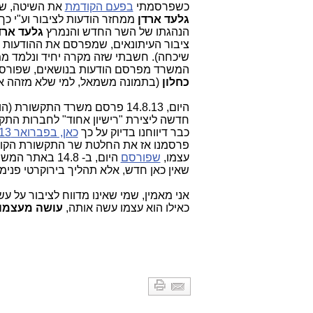
כשפרסמתי
בפעם הקודמת
את השיטה, ש
גלעד ארדן
ממחזר הודעות לציבור וע"י כ
הנהגתו של השר החדש והנמרץ
גלעד ארד
ציבור העיתונאים, שמפרסם את ההודעות ה
שיכחה). חשבתי שזה מקרה יחיד ונלמד ממ
המשרד מפרסם הודעות בנושאים, שפורס
כחלון
(בתמונה משמאל, למי שלא מזהה את
היום, 14.8.13 פרסם משרד התקשורת (הודעה
חדשה ליצירת "רישיון אחוד" לחברות התקש
כבר דיווחנו בדיוק על כך
כאן, בפברואר 2013
פרסמנו אז את החלטת שר התקשורת הקו
עצמו,
שפורסם
היום, ב- 14.8
שאין כאן חדש, אלא תהליך בירוקרטי פני
אני מאמין, שמי שאינו מדווח לציבור על ע
כאילו הוא עצמו עשה אותה,
עושה מעצמו 