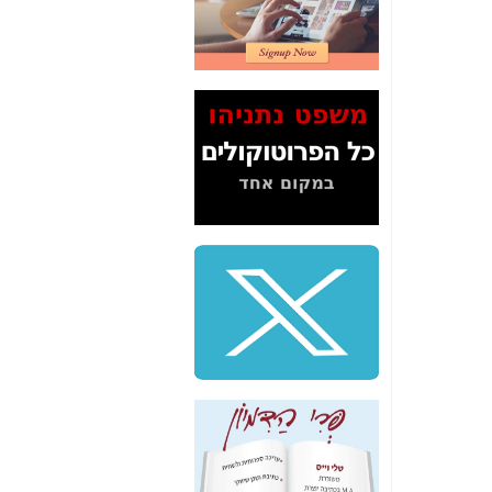
2" על תעלולי השר
משה כחלון -
כאן
המשך חשיפת הבלוף
ששמו "מהפיכת
הסלולר" ואיך מסרסים
את הנתונים לציבור -
כאן
סיכום ביקור בסיליקון
ואלי - למה 3 הגדולות
משקיעות ומפתחות
באותם תחומים -
כאן
שלמה פילבר (עד
לאחרונה מנכ"ל משרד
התקשורת) - עד
מדינה? הצחקתם
אותי! -
כאן
"יש אפליה בחקירה"?
חשיפה: למה השר
משה כחלון לא נחקר
עד היום? -
כאן