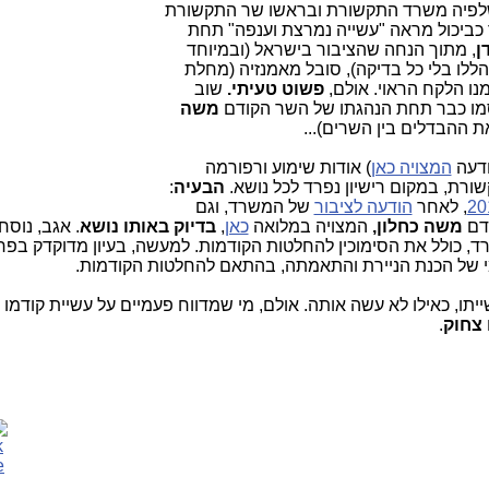
לפיה משרד התקשורת ובראשו שר התקשורת
ך כביכול מראה "עשייה נמרצת וענפה" תחת
ן
, מתוך הנחה שהציבור בישראל (ובמיוחד
ללו בלי כל בדיקה), סובל מאמנזיה (מחלת
נו הלקח הראוי. אולם,
פשוט טעיתי.
שוב
מו כבר תחת הנהגתו של השר הקודם
משה
 ההבדלים בין השרים)...
המצויה כאן
) אודות שימוע ורפורמה
ורת, במקום רישיון נפרד לכל נושא.
הבעיה
:
, לאחר
הודעה לציבור
של המשרד, וגם
דם
משה כחלון,
המצויה במלואה
כאן
,
בדיוק באותו נושא
. אגב, נוסח
 באתר המשרד, כולל את הסימוכין להחלטות הקודמות. למעשה, בעיון מדוקדק בפ
מי של הכנת הניירת והתאמתה, בהתאם להחלטות הקודמות.
שייתו, כאילו לא עשה אותה. אולם, מי שמדווח פעמיים על עשיית קודמו
צחוק
.