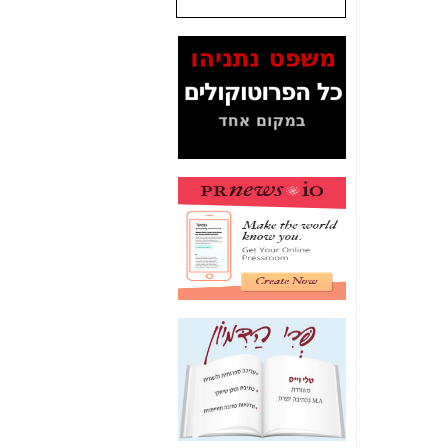
שנתנו לסלקום? -
כאן
המסמכים בנושא בזק-
Yes (תיק 4000)
מוכיחים "תפירת תיק"
לאיש הלא נכון! -
כאן
עובדות ומסמכים
המוסתרים מהציבור:
האם ביבי כשר
תקשורת עזר לקב'
בזק? -
כאן
מה מקור ה-Fake
News שהביא לתפירת
תיק לביבי והעלמת
החשודים הנכונים -
כאן
אחת הרגליים של "תיק
4000 התפור"
התמוטטה היום
בניצחון (כפול) של בזק
-
כאן
איך כתבות מפנקות