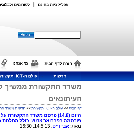
|
אפליקציות בחינם
לפורומים ולבלוגים
מי אנחנו
חזרה לדף הבית
חדשות
עולם ה-ICT ותקשורת
משרד התקשורת ממשיך לפ
העיתונאים
דף הבית
>>
עולם ה-ICT ותקשורת
>>
חדשות משרד הת
היום (14.8) פרסם משרד התקשו
פורסמה בפברואר 2013, כולל החלטת השר לשעבר משה כחלון.
מאת:
אבי וייס
, 14.5.13, 16:30