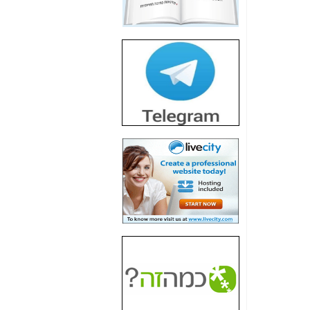
חשיפת חשד לשחיתות
הדומה לזו של "תיק
4000" אך בתחום
הסלולר -
כאן
חשיפת מה שלא
רוצים שתדעו בעניין
פריסת אנלימיטד
(בניחוח בלתי נסבל) -
כאן
חשיפה: איוב קרא
אישר לקבוצת סלקום
בדיוק מה שביבי אישר
ל-Yes ולבזק -
כאן
האם השר איוב קרא
היה צריך בכלל לחתום
על האישור, שנתן
לקבוצת סלקום? -
כאן
האם ביבי וקרא קבלו
בכלל תמורה עבור
ההטבות הרגולטוריות