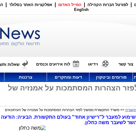
|
|
|
|
לפורטל חברות הקהילה
המייל האדום
אפלקציות האתר בסלולר
הר
English
צור קשר
וידיאו
לוח אירועים וכנסים
שאלות ותשו
פורומים וביטקוין
דעות ומחקרים
צרכנות
זר הצהרות המסתמכות על אמנזיה של
קשורת
>> משרד התקשורת ממשיך לפזר הצהרות המסתמכות על אמנזיה של העיתונאים
רת על שימוע למעבר ל"רישיון אחוד" בעולם התקשורת. הבעיה: הודעה 