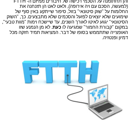
והן תחתומנה על הסכמי רכישה של חיבורים ממיזם ה- FTTH
(למעשה, הסכם עם ויה אירופה), ולאט לאט הן תזנחנה את
החלומות על "שוק סיטונאי" בזול, סיפור שייתקע באין סוף של
שימועים שלא יוצאים לפועל והסכמים שלא מתבצעים. כך, "השוק
הסיטונאי" יגווע לאיטו לאורך השנים, עד שיישכח וימות "מוות טבעי",
במקום "קבורת החמור" שמגיעה לו
כעת
. לא מן הנמנע שזו
האופצייה שתתממש בסופו של דבר. המציאות תמיד חזקה מכל
דמיון ופנטזיה.