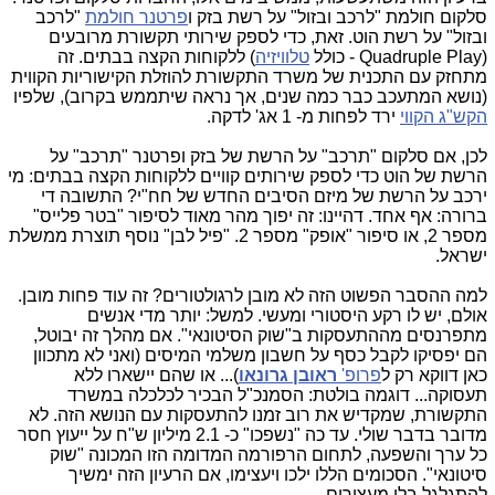
סלקום חולמת "לרכב ובזול" על רשת בזק ו
פרטנר חולמת
"לרכב
ובזול" על רשת הוט. זאת, כדי לספק שירותי תקשורת מרובעים
(Quadruple Play - כולל
טלוויזיה
) ללקוחות הקצה בבתים. זה
מתחזק עם התכנית של משרד התקשורת להוזלת הקישוריות הקווית
(נושא המתעכב כבר כמה שנים, אך נראה שיתממש בקרוב), שלפיו
הקש"ג הקווי
ירד לפחות מ- 1 אג' לדקה.
לכן, אם סלקום "תרכב" על הרשת של בזק ופרטנר "תרכב" על
הרשת של הוט כדי לספק שירותים קוויים ללקוחות הקצה בבתים: מי
ירכב על הרשת של מיזם הסיבים החדש של חח"י? התשובה די
ברורה: אף אחד. דהיינו: זה יפוך מהר מאוד לסיפור "בטר פלייס"
מספר 2, או סיפור "אופק" מספר 2. "פיל לבן" נוסף תוצרת ממשלת
ישראל.
למה ההסבר הפשוט הזה לא מובן לרגולטורים? זה עוד פחות מובן.
אולם, יש לו רקע היסטורי ומעשי. למשל: יותר מדי אנשים
מתפרנסים מההתעסקות ב"שוק הסיטונאי". אם מהלך זה יבוטל,
הם יפסיקו לקבל כסף על חשבון משלמי המיסים (ואני לא מתכוון
כאן דווקא רק ל
פרופ'
ראובן גרונאו
)... או שהם יישארו ללא
תעסוקה... דוגמה בולטת: הסמנכ"ל הבכיר לכלכלה במשרד
התקשורת, שמקדיש את רוב זמנו להתעסקות עם הנושא הזה. לא
מדובר בדבר שולי. עד כה "נשפכו"
כ- 2.1 מיליון ש"ח על ייעוץ חסר
כל ערך והשפעה, לתחום הרפורמה המדומה הזו המכונה "שוק
סיטונאי". הסכומים הללו ילכו ויעצימו, אם הרעיון הזה ימשיך
להתגלגל בלי מעצורים.