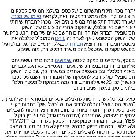
יתרה מכך. היקף התשלומים של כספי משלמי המיסים לספקים
חיצוניים ילך ויעלה ממש דרמטית. זאת, לקראת
סיומו של מכרז
,
שעורך משרד התקשורת ממש בימים אלו, מכרז לחברת שירותי
ייעוץ חשבונאי וכלכלי, שתעקוב אחרי הביצועים של "השוק
הסיטונאי" ותבדוק את הדיווחים החשבונאיים של בזק והוט, בהקשר
של "השוק הסיטונאי". אך לאחרונה
עידכ
ן הסמנכ"ל לכלכלה את
מסמכי המכרז הזה והוציא
הבהרות
, בגלל הקשיים שנתגלו בו (כרגיל
בנושאי עקומים שמטפל בהם משרד התקשורת, מזה שנים).
בנוסף, מתקיימים במקביל כמה
שימועים
בתחום זה (שאתייחס
אליהם בהרחבה בנפרד), שימועים המעסיקים לא מעט עובדים
באגף הכלכלה וגם באגפים אחרים במשרד. כך, שביטול "השוק
הסיטונאי" יכול להוביל להפסקה של העבודה הזו (שנמשכת כבר
כעשור) לכ- 20 איש לפחות... זו דוגמה מובהקת ל"מעשה חלם"
בלתי פוסק, במשך שנים רבות.
כאילו בלי כל קשר, הרשות להגבלים עסקיים נכנסה אף היא לתמונת
"השוק הסיטונאי" והחלה לבדוק אם יש "כשל שוק" בתחום הקווי.
אגב, כשל השוק החמור ביותר בתחום הקווי הוא הרשות להגבלים
עסקיים בעצמה, שהתנגדה (ועודנה מתנגדת) למיזוג בין בזק ל-
YES, בטענה המוזרה שבזק אמורה לספק טלוויזיה ב- IPTV\OTT
ולא בלוויין. ככה זה בדיוק מתנהל. יד ימין לא מבינה מה יד שמאל
עושה. כעת, הרשות להגבלים עסקיים החליטה לשבש עוד יותר את