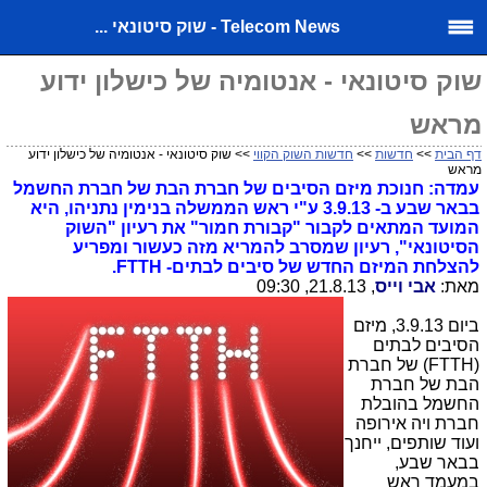
Telecom News - שוק סיטונאי ...
שוק סיטונאי - אנטומיה של כישלון ידוע
מראש
דף הבית
>>
חדשות
>>
חדשות השוק הקווי
>> שוק סיטונאי - אנטומיה של כישלון ידוע
מראש
עמדה: חנוכת מיזם הסיבים של חברת הבת של חברת החשמל
בבאר שבע ב- 3.9.13 ע"י ראש הממשלה בנימין נתניהו, היא
המועד המתאים לקבור "קבורת חמור" את רעיון "השוק
הסיטונאי", רעיון שמסרב להמריא מזה כעשור ומפריע
להצלחת המיזם החדש של סיבים לבתים- FTTH.
מאת:
אבי וייס
, 21.8.13, 09:30
ביום 3.9.13, מיזם
הסיבים לבתים
(FTTH) של חברת
הבת של חברת
החשמל בהובלת
חברת ויה אירופה
ועוד שותפים, ייחנך
בבאר שבע,
במעמד ראש