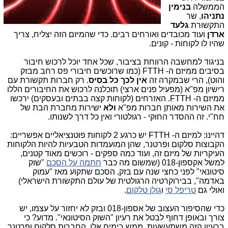
הממשלה
בנימין
נתניהו
, שר
התקשורת
גלעד
ארדן
ועוד מכובדים ואורחים רבים. כדי שהמיזם הזה יצליח, צריך
שהיו לו לקוחות - קונים.
בניגוד למחשבה הרווחת בציבור, שכל אחד יוכל לרכוש חיבור
בסיבים ממיזם ה- FTTH (כמו שרוכשים חיבורי פס רחב מבזק
והוט), הרי שבמקרה זה
אין לכך כל בסיס
. רק חברות תקשורת עם
רישיון מפ"א (מפעיל פנים ארצי) תוכלנה לרכוש את החיבורים הללו
ממיזם ה- FTTH. האזרחים (לקוחות קצה בבתים ובעסקים) ירכשו
את השירות מאותן חברות מפ"א
ולא
ישירות מחברת הבת של
חח"י. זה ההסדר החוקי - רגולטורי ואין כל דרך לשנותו.
דהיינו: למיזם ה- FTTH יש כרגע 2 לקוחות פוטנציאליים אפשריים:
הקבוצות סלקום ופרטנר, שהן המועמדות הטבעיות להיות הלקוחות
העיקריות של מיזם זה, ועוד כמה ספקים - רוכשים מאוד קטנים,
למשל אקספון-018 (שמשום מה כבר
חתמה על הסכם
"שוק
סיטונאי" לפני כחצי שנה עם בזק, הסכם שתקוע מאז "עמוק
באדמה", בבירוקרטיה הרגולטית של עולם התקשורת הישראלי)
ואולי גם
טריפל סי
ו
גולן טלקום
.
כדי שהסיפור העצוב של אספון-018 ובזק לא יחזור על עצמו, יש
צורך ובאופן דחוף לבטל את רעיון "השוק הסיטונאי". מדוע? כי
ברעיון הזה משתעשעות, ממש בימים אלו, החברות סלקום ופרטנר.