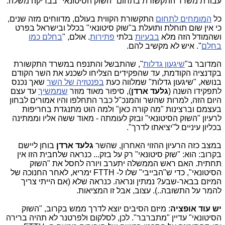
עבודת משרד התקשורת בתחום "השוק הסיטונאי" בבדיקה משלה.
כל
המומחים לתחום
התקשורת הקווית בעולם, מדווחים מזה שנים,
כי אין שום תוחלת ותועלת ב"שוק סיטונאי" בכלל ובישראל בפרט
ושהמודל הזה מלא
בבעיות
בלתי
פתירות
. אולם, "
בחלם כמו
בחלם
". איש לא מקשיב להם.
המדובר ב"
שיגעון גדלות
", שהתבשל והתנפח במשרד התקשורת
בקדנציה הקודמת, עד שהפקידים הצליחו לשכנע את השר הקודם
בנושא, "שיגעון גדלות" שמלווה כעת
בפנטזיה של השר
שאך נכנס
לתפקידו השנה (
גלעד ארדן
), סיפור מאוד מוזר
שממשיך
עד עצם
היום הזה, למרות שהשר והמנכ"ל כבר התחלפו והיו אמורים לבחון
בעצמם וברצינות "מה קורה כאן" ולמה הוט מתנגדת בחריפות
לרעיון "השוק הסיטונאי" ובזק לעומתה - מאוד ששה אליו וממתינה
בכליון עיניים ל"יציאתו לדרך".
במצב כזה הרעיון ההזוי האחרון, שהשר
גלעד ארדן
בוחן ליישם
בקרוב: הוא: "שוק סיטונאי" רק על בזק... כנראה שלחבית הזו אין
תחתית. האם ראש הממשלה יתערב ויורה לחסל את "השוק
הסיטונאי", כדי ש"הבייבי" שלו ל- FTTH ימריא, לאחר החנוכה של
המיזם בבאר-שבע? נמתין ונראה. כנראה שלא (אם הייתי צריך
להמר על התשובה..). עצוב, אבל זו המציאות.
יש עוד אופציה
: מיזם הסיבים יוצא לדרך ממש בקרוב, "השוק
הסיטונאי" עדיין "מתברבר". לכן, לסלקום ולפרטנר לא תהיה ברירה