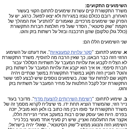
השימועים התקועים:
משרד התקשורת קיים עשרות שימועים לתחום הקווי בעשור
האחרון, רובם ככולם נגנזו במגירות ולא יצאו לפועל. כרגע, יש על
הפרק שני שימועים מרכזיים, שאמורים "להתניע" את המהלך של
הקמת "שוק סיטנאי", הסדר שעל פיו חולמות חברות התקשורת
(כולל גולן טלקום) שהןן תרכבנה ובזול על רשתות בזק והוט.
שני השימועים הללו הם:
א
. שימוע לתחום: "
סקר עלויות קמעונאיות
". את דעתנו על השימוע
ההזוי הזה כבר הבאנו, כך שאין הרבה מה להוסיף. משרד התקשורת
לא הצליח לקבוע את עלויות המעבר על תשתיות הסלולר עבור
חברת סיפמי. אז איך הוא יקבע את עלויות המעבר על רשתות בזק
והוט? העניין הזה תקוע במשרד התקשורת במשך שנתיים ויהיה
תקוע שם לפחות עוד שנה, בשימועים נוספים שיש לבצע לפני ששר
התקשורת יוכל לקבל החלטות על מחיר המעבר על תשתיות בזק
והוט.
ב
. שימוע לתחום: "
רשימת השירותים להצעת מדף
". מדובר בעוד
נייר הזוי, שהמשרד הוציא תחת ידו. מי שיצליח לקרוא מסמך זה של
משרד התקשורת עד סופו ויבין מה כתוב בו ולאן הוא מוביל, יזכה
בפרס. היות ואני עוסק שנים רבות במעקב אחרי הניירות הללו,
אקצר את התעלומה ואציין, שיש רק סעיף אחד מעשי בכל נייר
השימוע הזה והנוגע ממש ל"שוק הסיטונאי", שאולי יהיה בישראל: