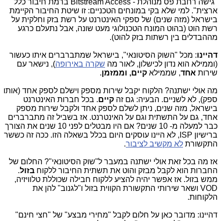
"גישה רחבת פס מנוהלת - Bitstream Access ברמת חיבור כלל
ארצית". למי שלא בקי במונחים הטכניים: זו שיטת החיבור הקיימת
בישראל (מזה שנים) של ספקי האינטרנט על רשת בזק וחלקית על
רשת הוט (בהוט המונח הטכנולוגי מעט שונה, אבל נתעלם כרגע
מההבדלים בין רשתות בזק להוט).
דהיינו
: מכל "השוק הסיטונאי", בישראל שמתברברים איתו כעשור
(וממילא הוא נדון לכישלון, לאור מה
שקרה באירופה
), נישאר עם
שירות
אחד
,
שממילא
קיים, וממזמן
.
מה אולי ישתנה? הלקוח יקבל שירות מספק וישלם לספק אחד (אותו
ספק), לא לשניים. הבעיה: גם זה
קיים
. בכל חברות האינטרנט
בישראל, מזה שנים, ניתן לשלם לספק אחד ולקבל שירות מספק
אחד, גם על התשתית וגם על האינטרנט. אז בשביל זה מתברברים
כבר למעלה מ- 10 שנים? אם היו מבטלים לפני 10 שנים את הצורך
ברישיון ISP, לא היינו עוסקים היום בכלל בשאלה הזו. ככה זה כששר
התקשורת
לא מקשיב לציבור
.
אז מה בכל זאת אולי ישתנה במעבר ל"שוק הסיטונאי"? החלום של
החברות הוא לקבל מבזק והוט את תשתית החיבור ללקוח
בזול
.
ממש בזול. אז אפשר יהיה להציע ללקוח חבילה שכוללת טלוויזיה,
VOD ושאר שירותי התקשורת הקווית בזול ו"לגנוב" להן את
הלקוחות.
דהיינו: מדובר כאן על חלום לקבל "מחירי מבצע" של "חצי חינם"