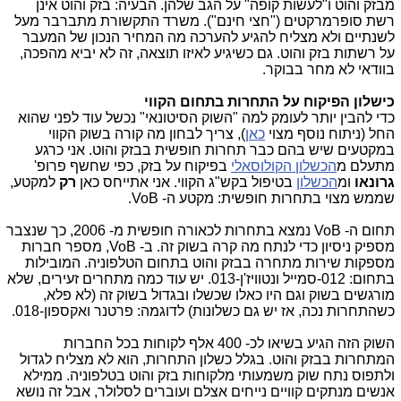
מבזק והוט ו"לעשות קופה" על הגב שלהן. הבעיה: בזק והוט אינן
רשת סופרמרקטים ("חצי חינם"). משרד התקשורת מתברבר מעל
לשנתיים ולא מצליח להגיע להערכה מה המחיר הנכון של המעבר
על רשתות בזק והוט. גם כשיגיע לאיזו תוצאה, זה לא יביא מהפכה,
בוודאי לא מחר בבוקר.
כישלון הפיקוח על התחרות בתחום הקווי
כדי להבין יותר לעומק למה "השוק הסיטונאי" נכשל עוד לפני שהוא
החל (ניתוח נוסף מצוי
כאן
), צריך לבחון מה קורה בשוק הקווי
במקטעים שיש בהם כבר תחרות חופשית בבזק והוט. אני כרגע
מתעלם מ
הכשלון הקולוסאלי
בפיקוח על בזק, כפי שחשף פרופ'
גרונאו
ומ
הכשלון
בטיפול בקש"ג הקווי. אני אתייחס כאן
רק
למקטע,
שממש מצוי בתחרות חופשית: מקטע ה- VoB.
תחום ה- VoB נמצא בתחרות לכאורה חופשית מ- 2006, כך שנצבר
מספיק ניסיון כדי לנתח מה קרה בשוק זה. ב- VoB, מספר חברות
מספקות שירות מתחרה בבזק והוט בתחום הטלפוניה. המובילות
בתחום: 012-סמייל ונטוויז'ן-013. יש עוד כמה מתחרים זעירים, שלא
מורגשים בשוק וגם היו כאלו שכשלו ובגדול בשוק זה (לא פלא,
כשהתחרות נכה, אז יש גם כשלונות) לדוגמה: פרטנר ואקספון-018.
השוק הזה הגיע בשיאו לכ- 400 אלף לקוחות בכל החברות
המתחרות בבזק והוט. בגלל כשלון התחרות, הוא לא מצליח לגדול
ולתפוס נתח שוק משמעותי מלקוחות בזק והוט בטלפוניה. ממילא
אנשים מנתקים קוויים נייחים אצלם ועוברים לסלולר, אבל זה נושא