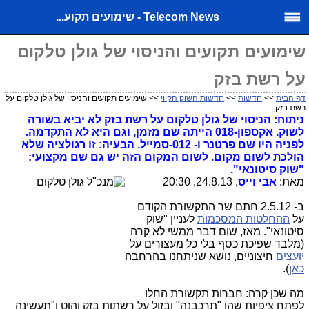
Telecom News - שימועים תקוע...
שימועים תקועים והניסוי של גולן טלקום
על רשת בזק
דף הבית
>>
חדשות
>>
חדשות השוק הקווי
>> שימועים תקועים והניסוי של גולן טלקום על
רשת בזק
ניתוח: הניסוי של גולן טלקום על רשת בזק לא יביא בשורה
לשוק. אקספון-018 הייתה שם מזמן, וגם היא לא התקדמה.
לפניה היו שם פרטנר ו- 012-סמייל. הבעיה: זו רגולציה שלא
הולכת לשום מקום. לשום המקום הזה יש גם שם מקצועי:
"שוק סיטונאי".
מאת:
אבי וייס
, 24.8.13, 20:30
ב- 2.5.12 חתם שר התקשורת הקודם
על
ההחלטות המסכמות
לעניין "שוק
סיטונאי". מאז, שום דבר ממשי לא קרה
(מלבד שפיכת כסף בלי כל מעצורים על
יועצים
חיצוניים, נושא שניתחנו בהרחבה
כאן
).
מה שכן קרה: חברות תקשורת החלו
לפתח ציפיות שהן "תרכבנה" ובזול על רשתות בזק והוט ו"תעשינה