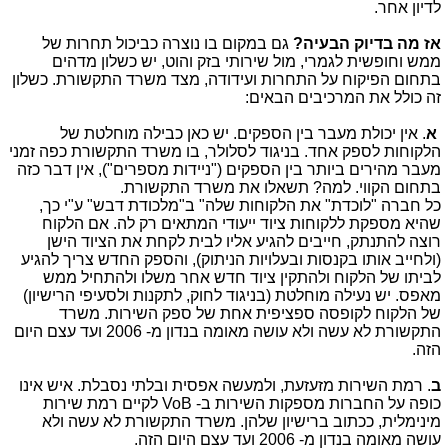
לדיון אחר.
אז מה בדיוק הבעיה?
גם במקום בו נוצרה כביכול תחרות של
ממש וחופשית לגמרי, מול שירותי בזק והוט, יש כשלון מדהים
בתחום הפיקוח על התחרות ועידודה, מצד משרד התקשורת. כשלון
זה כולל את המרכיבים הבאים:
א
. אין יכולת מעבר בין הספקים. יש כאן כבילה מוחלטת של
הלקוחות לספק אחד. בניגוד לסלולר, בו משרד התקשורת כפה זמני
מעבר מהירים ביותר בין הספקים ("ניידות מספרים"), אין דבר כזה
בתחום הקווי. למה? תשאלו את משרד התקשורת.
כל חברה "לוכדת" את הלקוחות שלה" ב"מלכודת דבש" ע"י כך,
שהיא מספקת ללקוחות ציוד ייעודי המתאים רק לה. אם הלקוח
רוצה להתנתק, חייבים להגיע אליו לבית לקחת את הציוד הישן
(ולחייב אותו בקנסות ובעלויות הניתוק), והספק החדש צריך להגיע
לביתו של הלקוח ולהתקין ציוד חדש אחר משלו ולהתחיל ממש
מאפס. יש נעילה מוחלטת (בניגוד לחוק, לתקנות ולסעיפי הרישיון)
של הלקוח לקופסה ספציפית אחת של ספק השירות. משרד
התקשורת לא עשה ולא עושה מאומה בנדון מ- 2006 ועד עצם היום
הזה.
ב
. רמת השירות מזעזעת, ולמעשה אפסית ובלתי נסבלת. איש אינו
כופה על החברות מספקות השירות ב- VoB לקיים רמת שירות
מינימלית, ככתוב ברישיון שלהן. משרד התקשורת לא עשה ולא
עושה מאומה בנדון מ- 2006 ועד עצם היום הזה.