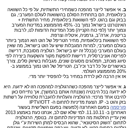
ב
. אי אפשר לייצר מהפכה כשמחירי התשתיות, על פי כל השוואה
בינלאומית, הם בתחתית הסולם בהשוואות לעולם המערבי, גם
בבזק וגם בהוט. לפי השוואות בינלאומית, מחיר התשתית +
האינטרנט בישראל נמוך בכ- 45% מהממוצע במדינות המערב
ונמוך יותר (לפי כוח הקנייה) מכל המדינות הדומות לנו, לרבות
בריטניה, ארה"ב, גרמניה, איטליה וצרפת.
לפי השוואות בינלאומיות, מחיר הטריפל של הוט הוא הנמוך ביותר
בעולם המערבי, למרות המגבלות שיש על הוט בישראל, מה שאין
בעולם המערבי (ובכלל זה יש בישראל: רגולציה מסובכת, דרישה
לפריסה אוניברסלית, דרישות להפקות מקור והשקעות ביצירה לפי
סיווג מוכתב, תמלוגים מסוגים שונים, מגבלות בשיווק סלים, צורך
באישורים על כל דבר וכיו"ב). הטריפל של הוט נמוך בממוצע ב-
20% מהממוצע העולמי.
אז אין הרבה לאן לרדת במחיר בלי להפסיד יותר מדי.
ג
. אי אפשר לייצר מהפכה כשהרגולציה למהפכה הזו לא ידועה. היא
לא ידועה בכל היבטיה (שננתח אותם בהמשך), אך נתייחס כאן
להיבט אחד מרכזי: הרגולציה והעלויות להעברת טלוויזיה על רשתות
בזק והוט ב- IP. הצעת מדיניות לתחום ה- IPTV/OTT
פורסמה
בפעם האחרונה (למעשה בפעם השלישית בעשור
האחרון) ב- 11.10.11. למי שלא שם לב, אנחנו כעת באמצע 2013
ואין עדיין החלטות מה המדיניות לתחום זה. בנוסף, הרגולציה
לתחום "השוק הסיטונאי", שהוא הבסיס למתן השירות ע"י גולן
טלקום בתחום הקווי, לא ידועה. יש כמה שימועים תקועים, שננתח