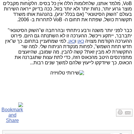
VoB, מלמד אותנו, שלחלומות הללו אין כל בסיס. הלקוחות מקבלים
מוצר גרוע יותר, נחות יותר ולא יותר בזול. ככה בדיוק ייראה השירות
בעולם "השוק הסיטונאי" (אם בכלל יגיע), בהנהגת אותו משרד
תקשורת כושל, שפתח את תחום ה- VoB לתחרות ב- 2006.
כבר לפני יותר משנה ורבע ניתחתי ובהרחבה ש"השוק הסיטונאי"
יתברבר, ייתקע וייכשל. ההערכה זו לא השתנתה גם היום. פירוט
ההערכה הקודמת מצויה
כאן
ו
כאן
, למי שמתעניין בתחום. כך ש"אין
חדש תחת השמש", לפחות מנקודת הניתוח שלי. למה שר
התקשורת לא מבין זאת? קשה להבין. מה שמובן, שהיועצים
מתפרנסים היטב מהכאוס הזה, כדי לתת עצות שתגברנה את
הכאוס, כך שיזדקקו לייעוץ שלהם למשך שנים רבות...