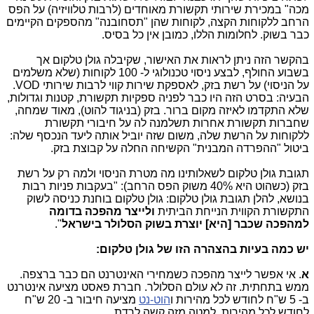
מכה" במכירת שירותי תקשורת מאוחדים (לרבות טלוויזיה) על הפס
הרחב ללקוחות הקצה, לקוחות שהן "תסחובנה" מהספקים הקיימים
כבר בשוק. לחלומות הללו, כמובן אין כל בסיס.
בהקשר הזה ניתן לראות את האישור, שקיבלה גולן טלקום אך
בשבוע החולף, לבצע ניסוי טכנולוגי ל- 100 לקוחות (שלא משלמים
על הניסוי) על רשת בזק, לאספקת שירות קווי לרבות שירותי VOD.
הבעיה: בסרט הזה היו כבר לפניה ספקיות תקשורת, קטנות וגדולות,
שלא התקדמו לאיזה מקום ברור. בזק (בניגוד להוט), מאוד שמחה,
שחברות תקשורת אחרות תשלמנה לה על חיבורי תקשורת
ללקוחות על הרשת שלה, משום שזה יוביל אותה ליעד הנכסף שלה:
ביטול "ההפרדה המבנית" הקשיחה החלה על קבוצת בזק.
תגובת גולן טלקום לשאלותינו מה מטרת הניסוי ולמה רק על רשת
בזק (כשהוט היא 40% משוק הפס הרחב): "בעקבות פניות רבות
בנושא, להלן תגובת גולן טלקום: גולן טלקום בוחנת כניסה לשוק
התקשורת הקווית הנייחת הביתית
ולייצר מהפכה בדומה
למהפכה שכבר [היא] יוצרת בשוק הסלולר בישראל
".
יש כמה בעיות בהצהרה הזו של גולן טלקום:
א
. אי אפשר לייצר מהפכה כשמחירי האינטרנט הם כבר ברצפה.
ממש בתחתית. זה לא עולם הסלולר. חברת פאסט מציעה אינטרנט
ב- 5 ש"ח לחודש לכל מהירות ו
הוט-נט
מציעה חיבור ב- 20 ש"ח
לחודש לכל מהירות. למטה מזה קשה לרדת...