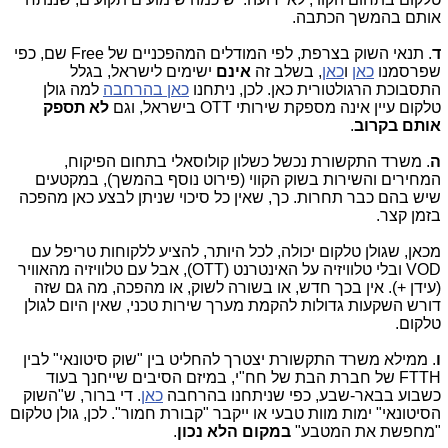
אותם בהמשך הכתבה.
ד
. תנאי השוק בצרפת, לפי המודלים המהפכניים של Free שם, כפי
שפרסמנו
כאן
ו
כאן
, בשלב זה
אינם
ישימים לישראל, בגלל
התסבוכת הרגולטורית כאן. לכן, ניתחנו
כאן בהרחבה
למה גולן
טלקום עיין אינה מספקת שירותי OTT בישראל, וגם
לא תספק
אותם בקרוב
.
ה
. משרד התקשורת נכשל כשלון קולוסאלי בתחום הפיקוח,
המחירים והשירות בשוק הקווי (פירוט נוסף בהמשך), במקטעים
שיש בהם כבר תחרות. כך, שאין כל סיכוי שניתן לבצע כאן מהפכה
בזמן קצר.
מכאן, שגולן טלקום יכולה, לכל היותר, להציע ללקוחות טריפל עם
VOD ובלי טלוויזיה על האינטרנט (OTT), אבל עם טלוויזיה מהאוויר
(עידן +). אין בכך חדש, או בשורה לשוק, או מהפכה, מה גם שזה
דורש השקעות גדולות להקמת מערך שירות טכני, שאין היום לגולן
טלקום.
ו
. ממילא משרד התקשורת יצטרך להחליט בין "שוק סיטונאי" לבין
FTTH של חברת הבת של חח"י, במיזם הסיבים שייחנך בעוד
כשבוע בבאר-שבע, כפי שניתחנו בהרחבה
כאן
. די ברור, ש"השוק
הסיטונאי" ימות מוות טבעי או ייקבר "קבורת חמור". לכן, גולן טלקום
"מחפשת את המטבע"
במקום הלא נכון
.