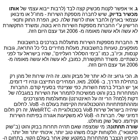
ג
. אי אפשר לקנות מכשיק קצה לבד (לרבות ייבוא עצמי של
אותו
מכשיר בדיוק
,
שיש לחברה מספקת השירות - מחו"ל או מיבואן
עצמאי בארץ) ולחבר אותו לרשת שלה. כאן, הפרת החוק ותנאי
הרישיון ע"י החברות מספקות השירות היא בוטה, ומשרד התקשורת
לא עשה ולא עושה מאומה מ- 2006 ועד עצם היום הזה.
ד
. החברות מספקות השירות מתעללות בצרכנים בחשבונות
מופקעים, טעויות בחשבונות, מעלות מחירים בלי כל התראה, גובות
קנסות, וכיו"ב, כמו "בימי הסלולר העליזים", שהיו בישראל עד לפני
כשנתיים. משרד התקשורת, כמובן, לא עשה ולא עושה מאומה מ-
2006 ועד עצם היום הזה. ​
ה
. הכי גרוע: זה לא יותר זול מבזק והוט. זה היה שירות זול מהן רק
בתחילת הדרך, ב- 2006. מאז, המחירים התייצבו ונהיו די דומים.
אך יש הבדל ברמת השרות, כפי שציינתי בסעיף קודם. החברות
המתחרות בבק והוט ממשיכות לתמחר את השירות במגבלה של
דקות (למה? הרי זה על האינטרנט) ומתעלמות מהצרכנים
ומההתפתחויות ההטכנולוגיות הקיימות בעולם ה- VoB. לחלום
שיהיה בישראל שירות VoB בטכנולוגיית ה- WebRTC, זה רק חלום
דמיוני שלי. חברות ה- VoB לא משקיעות אגורה בפיתוח השירות
וקידומו. כשל שוק מוחלט.
שורה תחתונה
: מי שמצפה שאם תהיה תחרות בבזק והוט (ב"שוק
סיטונאי"), הלקוחות יקבלו משהו טוב יותר, איכותי יותר וזול יותר,
הניסיון הנצבר מהתחרות במקטע שוק אחר בעולם הקווי, בתחום ה-