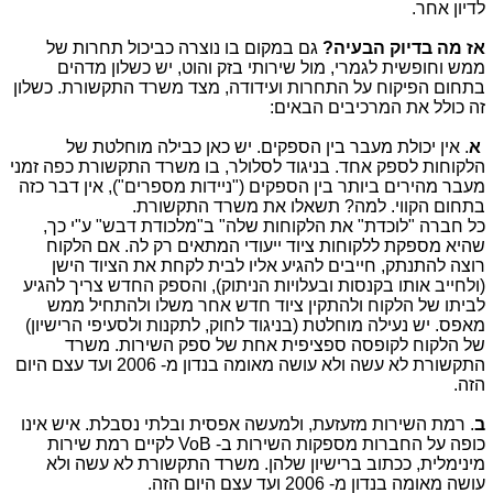
לדיון אחר.
אז מה בדיוק הבעיה?
גם במקום בו נוצרה כביכול תחרות של
ממש וחופשית לגמרי, מול שירותי בזק והוט, יש כשלון מדהים
בתחום הפיקוח על התחרות ועידודה, מצד משרד התקשורת. כשלון
זה כולל את המרכיבים הבאים:
א
. אין יכולת מעבר בין הספקים. יש כאן כבילה מוחלטת של
הלקוחות לספק אחד. בניגוד לסלולר, בו משרד התקשורת כפה זמני
מעבר מהירים ביותר בין הספקים ("ניידות מספרים"), אין דבר כזה
בתחום הקווי. למה? תשאלו את משרד התקשורת.
כל חברה "לוכדת" את הלקוחות שלה" ב"מלכודת דבש" ע"י כך,
שהיא מספקת ללקוחות ציוד ייעודי המתאים רק לה. אם הלקוח
רוצה להתנתק, חייבים להגיע אליו לבית לקחת את הציוד הישן
(ולחייב אותו בקנסות ובעלויות הניתוק), והספק החדש צריך להגיע
לביתו של הלקוח ולהתקין ציוד חדש אחר משלו ולהתחיל ממש
מאפס. יש נעילה מוחלטת (בניגוד לחוק, לתקנות ולסעיפי הרישיון)
של הלקוח לקופסה ספציפית אחת של ספק השירות. משרד
התקשורת לא עשה ולא עושה מאומה בנדון מ- 2006 ועד עצם היום
הזה.
ב
. רמת השירות מזעזעת, ולמעשה אפסית ובלתי נסבלת. איש אינו
כופה על החברות מספקות השירות ב- VoB לקיים רמת שירות
מינימלית, ככתוב ברישיון שלהן. משרד התקשורת לא עשה ולא
עושה מאומה בנדון מ- 2006 ועד עצם היום הזה.