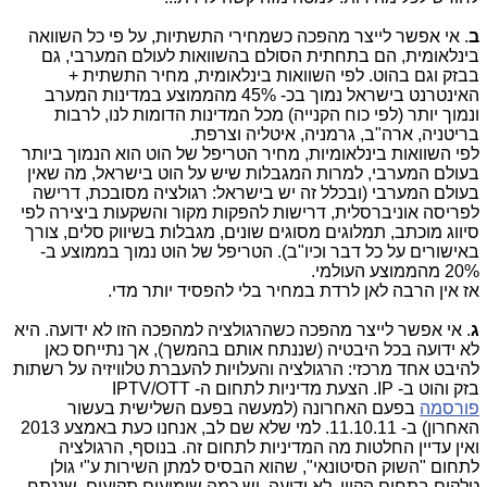
ב
. אי אפשר לייצר מהפכה כשמחירי התשתיות, על פי כל השוואה
בינלאומית, הם בתחתית הסולם בהשוואות לעולם המערבי, גם
בבזק וגם בהוט. לפי השוואות בינלאומית, מחיר התשתית +
האינטרנט בישראל נמוך בכ- 45% מהממוצע במדינות המערב
ונמוך יותר (לפי כוח הקנייה) מכל המדינות הדומות לנו, לרבות
בריטניה, ארה"ב, גרמניה, איטליה וצרפת.
לפי השוואות בינלאומיות, מחיר הטריפל של הוט הוא הנמוך ביותר
בעולם המערבי, למרות המגבלות שיש על הוט בישראל, מה שאין
בעולם המערבי (ובכלל זה יש בישראל: רגולציה מסובכת, דרישה
לפריסה אוניברסלית, דרישות להפקות מקור והשקעות ביצירה לפי
סיווג מוכתב, תמלוגים מסוגים שונים, מגבלות בשיווק סלים, צורך
באישורים על כל דבר וכיו"ב). הטריפל של הוט נמוך בממוצע ב-
20% מהממוצע העולמי.
אז אין הרבה לאן לרדת במחיר בלי להפסיד יותר מדי.
ג
. אי אפשר לייצר מהפכה כשהרגולציה למהפכה הזו לא ידועה. היא
לא ידועה בכל היבטיה (שננתח אותם בהמשך), אך נתייחס כאן
להיבט אחד מרכזי: הרגולציה והעלויות להעברת טלוויזיה על רשתות
בזק והוט ב- IP. הצעת מדיניות לתחום ה- IPTV/OTT
פורסמה
בפעם האחרונה (למעשה בפעם השלישית בעשור
האחרון) ב- 11.10.11. למי שלא שם לב, אנחנו כעת באמצע 2013
ואין עדיין החלטות מה המדיניות לתחום זה. בנוסף, הרגולציה
לתחום "השוק הסיטונאי", שהוא הבסיס למתן השירות ע"י גולן
טלקום בתחום הקווי, לא ידועה. יש כמה שימועים תקועים, שננתח