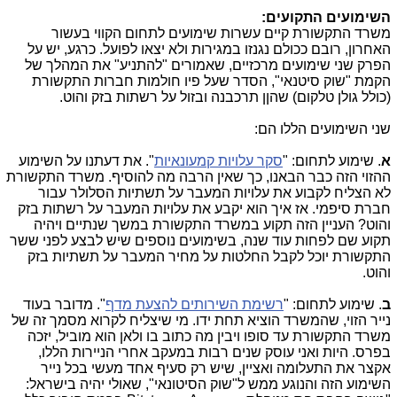
השימועים התקועים:
משרד התקשורת קיים עשרות שימועים לתחום הקווי בעשור
האחרון, רובם ככולם נגנזו במגירות ולא יצאו לפועל. כרגע, יש על
הפרק שני שימועים מרכזיים, שאמורים "להתניע" את המהלך של
הקמת "שוק סיטנאי", הסדר שעל פיו חולמות חברות התקשורת
(כולל גולן טלקום) שהןן תרכבנה ובזול על רשתות בזק והוט.
שני השימועים הללו הם:
א
. שימוע לתחום: "
סקר עלויות קמעונאיות
". את דעתנו על השימוע
ההזוי הזה כבר הבאנו, כך שאין הרבה מה להוסיף. משרד התקשורת
לא הצליח לקבוע את עלויות המעבר על תשתיות הסלולר עבור
חברת סיפמי. אז איך הוא יקבע את עלויות המעבר על רשתות בזק
והוט? העניין הזה תקוע במשרד התקשורת במשך שנתיים ויהיה
תקוע שם לפחות עוד שנה, בשימועים נוספים שיש לבצע לפני ששר
התקשורת יוכל לקבל החלטות על מחיר המעבר על תשתיות בזק
והוט.
ב
. שימוע לתחום: "
רשימת השירותים להצעת מדף
". מדובר בעוד
נייר הזוי, שהמשרד הוציא תחת ידו. מי שיצליח לקרוא מסמך זה של
משרד התקשורת עד סופו ויבין מה כתוב בו ולאן הוא מוביל, יזכה
בפרס. היות ואני עוסק שנים רבות במעקב אחרי הניירות הללו,
אקצר את התעלומה ואציין, שיש רק סעיף אחד מעשי בכל נייר
השימוע הזה והנוגע ממש ל"שוק הסיטונאי", שאולי יהיה בישראל: