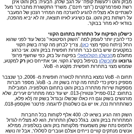
מבזק והוט ו"לעשות קופה" על הגב שלהן. הבעיה: בזק והוט אינן
רשת סופרמרקטים ("חצי חינם"). משרד התקשורת מתברבר מעל
לשנתיים ולא מצליח להגיע להערכה מה המחיר הנכון של המעבר
על רשתות בזק והוט. גם כשיגיע לאיזו תוצאה, זה לא יביא מהפכה,
בוודאי לא מחר בבוקר.
כישלון הפיקוח על התחרות בתחום הקווי
כדי להבין יותר לעומק למה "השוק הסיטונאי" נכשל עוד לפני שהוא
החל (ניתוח נוסף מצוי
כאן
), צריך לבחון מה קורה בשוק הקווי
במקטעים שיש בהם כבר תחרות חופשית בבזק והוט. אני כרגע
מתעלם מ
הכשלון הקולוסאלי
בפיקוח על בזק, כפי שחשף פרופ'
גרונאו
ומ
הכשלון
בטיפול בקש"ג הקווי. אני אתייחס כאן
רק
למקטע,
שממש מצוי בתחרות חופשית: מקטע ה- VoB.
תחום ה- VoB נמצא בתחרות לכאורה חופשית מ- 2006, כך שנצבר
מספיק ניסיון כדי לנתח מה קרה בשוק זה. ב- VoB, מספר חברות
מספקות שירות מתחרה בבזק והוט בתחום הטלפוניה. המובילות
בתחום: 012-סמייל ונטוויז'ן-013. יש עוד כמה מתחרים זעירים, שלא
מורגשים בשוק וגם היו כאלו שכשלו ובגדול בשוק זה (לא פלא,
כשהתחרות נכה, אז יש גם כשלונות) לדוגמה: פרטנר ואקספון-018.
השוק הזה הגיע בשיאו לכ- 400 אלף לקוחות בכל החברות
המתחרות בבזק והוט. בגלל כשלון התחרות, הוא לא מצליח לגדול
ולתפוס נתח שוק משמעותי מלקוחות בזק והוט בטלפוניה. ממילא
אנשים מנתקים קוויים נייחים אצלם ועוברים לסלולר, אבל זה נושא