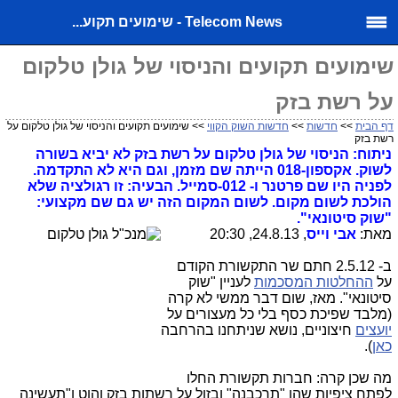
Telecom News - שימועים תקוע...
שימועים תקועים והניסוי של גולן טלקום
על רשת בזק
דף הבית
>>
חדשות
>>
חדשות השוק הקווי
>> שימועים תקועים והניסוי של גולן טלקום על
רשת בזק
ניתוח: הניסוי של גולן טלקום על רשת בזק לא יביא בשורה
לשוק. אקספון-018 הייתה שם מזמן, וגם היא לא התקדמה.
לפניה היו שם פרטנר ו- 012-סמייל. הבעיה: זו רגולציה שלא
הולכת לשום מקום. לשום המקום הזה יש גם שם מקצועי:
"שוק סיטונאי".
מאת:
אבי וייס
, 24.8.13, 20:30
ב- 2.5.12 חתם שר התקשורת הקודם
על
ההחלטות המסכמות
לעניין "שוק
סיטונאי". מאז, שום דבר ממשי לא קרה
(מלבד שפיכת כסף בלי כל מעצורים על
יועצים
חיצוניים, נושא שניתחנו בהרחבה
כאן
).
מה שכן קרה: חברות תקשורת החלו
לפתח ציפיות שהן "תרכבנה" ובזול על רשתות בזק והוט ו"תעשינה