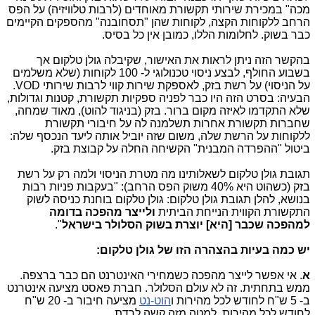
מכה" במכירת שירותי תקשורת מאוחדים (לרבות טלוויזיה) על הפס
הרחב ללקוחות הקצה, לקוחות שהן "תסחובנה" מהספקים הקיימים
כבר בשוק. לחלומות הללו, כמובן אין כל בסיס.
בהקשר הזה ניתן לראות את האישור, שקיבלה גולן טלקום אך
בשבוע החולף, לבצע ניסוי טכנולוגי ל- 100 לקוחות (שלא משלמים
על הניסוי) על רשת בזק, לאספקת שירות קווי לרבות שירותי VOD.
הבעיה: בסרט הזה היו כבר לפניה ספקיות תקשורת, קטנות וגדולות,
שלא התקדמו לאיזה מקום ברור. בזק (בניגוד להוט), מאוד שמחה,
שחברות תקשורת אחרות תשלמנה לה על חיבורי תקשורת
ללקוחות על הרשת שלה, משום שזה יוביל אותה ליעד הנכסף שלה:
ביטול "ההפרדה המבנית" הקשיחה החלה על קבוצת בזק.
תגובת גולן טלקום לשאלותינו מה מטרת הניסוי ולמה רק על רשת
בזק (כשהוט היא 40% משוק הפס הרחב): "בעקבות פניות רבות
בנושא, להלן תגובת גולן טלקום: גולן טלקום בוחנת כניסה לשוק
התקשורת הקווית הנייחת הביתית
ולייצר מהפכה בדומה
למהפכה שכבר [היא] יוצרת בשוק הסלולר בישראל
".
יש כמה בעיות בהצהרה הזו של גולן טלקום:
א
. אי אפשר לייצר מהפכה כשמחירי האינטרנט הם כבר ברצפה.
ממש בתחתית. זה לא עולם הסלולר. חברת פאסט מציעה אינטרנט
ב- 5 ש"ח לחודש לכל מהירות ו
הוט-נט
מציעה חיבור ב- 20 ש"ח
לחודש לכל מהירות. למטה מזה קשה לרדת...