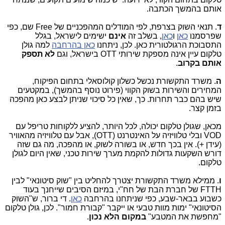
אותם בהמשך הכתבה.
ד
. תנאי השוק בצרפת, לפי המודלים המהפכניים של Free שם, כפי
שפרסמנו
כאן
ו
כאן
, בשלב זה
אינם
ישימים לישראל, בגלל
התסבוכת הרגולטורית כאן. לכן, ניתחנו
כאן בהרחבה
למה גולן
טלקום עיין אינה מספקת שירותי OTT בישראל, וגם
לא תספק
אותם בקרוב
.
ה
. משרד התקשורת נכשל כשלון קולוסאלי בתחום הפיקוח,
המחירים והשירות בשוק הקווי (פירוט נוסף בהמשך), במקטעים
שיש בהם כבר תחרות. כך, שאין כל סיכוי שניתן לבצע כאן מהפכה
בזמן קצר.
מכאן, שגולן טלקום יכולה, לכל היותר, להציע ללקוחות טריפל עם
VOD ובלי טלוויזיה על האינטרנט (OTT), אבל עם טלוויזיה מהאוויר
(עידן +). אין בכך חדש, או בשורה לשוק, או מהפכה, מה גם שזה
דורש השקעות גדולות להקמת מערך שירות טכני, שאין היום לגולן
טלקום.
ו
. ממילא משרד התקשורת יצטרך להחליט בין "שוק סיטונאי" לבין
FTTH של חברת הבת של חח"י, במיזם הסיבים שייחנך בעוד
כשבוע בבאר-שבע, כפי שניתחנו בהרחבה
כאן
. די ברור, ש"השוק
הסיטונאי" ימות מוות טבעי או ייקבר "קבורת חמור". לכן, גולן טלקום
"מחפשת את המטבע"
במקום הלא נכון
.