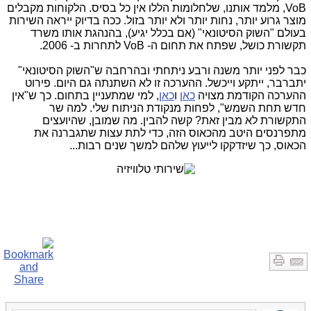
VoB, מלמד אותנו, שלחלומות הללו אין כל בסיס. הלקוחות מקבלים
מוצר גרוע יותר, נחות יותר ולא יותר בזול. ככה בדיוק ייראה השירות
בעולם "השוק הסיטונאי" (אם בכלל יגיע), בהנהגת אותו משרד
תקשורת כושל, שפתח את תחום ה- VoB לתחרות ב- 2006.
כבר לפני יותר משנה ורבע ניתחתי ובהרחבה ש"השוק הסיטונאי"
יתברבר, ייתקע וייכשל. ההערכה זו לא השתנתה גם היום. פירוט
ההערכה הקודמת מצויה
כאן
ו
כאן
, למי שמתעניין בתחום. כך ש"אין
חדש תחת השמש", לפחות מנקודת הניתוח שלי. למה שר
התקשורת לא מבין זאת? קשה להבין. מה שמובן, שהיועצים
מתפרנסים היטב מהכאוס הזה, כדי לתת עצות שתגברנה את
הכאוס, כך שיזדקקו לייעוץ שלהם למשך שנים רבות...