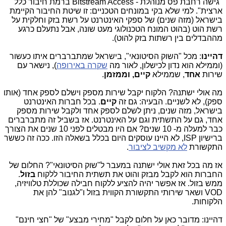
"גישה רחבת פס מנוהלת - Bitstream Access ברמת חיבור כלל
ארצית". למי שלא בקי במונחים הטכניים: זו שיטת החיבור הקיימת
בישראל (מזה שנים) של ספקי האינטרנט על רשת בזק וחלקית על
רשת הוט (בהוט המונח הטכנולוגי מעט שונה, אבל נתעלם כרגע
מההבדלים בין רשתות בזק להוט).
דהיינו
: מכל "השוק הסיטונאי", בישראל שמתברברים איתו כעשור
(וממילא הוא נדון לכישלון, לאור מה
שקרה באירופה
), נישאר עם
שירות
אחד
,
שממילא
קיים, וממזמן
.
מה אולי ישתנה? הלקוח יקבל שירות מספק וישלם לספק אחד (אותו
ספק), לא לשניים. הבעיה: גם זה
קיים
. בכל חברות האינטרנט
בישראל, מזה שנים, ניתן לשלם לספק אחד ולקבל שירות מספק
אחד, גם על התשתית וגם על האינטרנט. אז בשביל זה מתברברים
כבר למעלה מ- 10 שנים? אם היו מבטלים לפני 10 שנים את הצורך
ברישיון ISP, לא היינו עוסקים היום בכלל בשאלה הזו. ככה זה כששר
התקשורת
לא מקשיב לציבור
.
אז מה בכל זאת אולי ישתנה במעבר ל"שוק הסיטונאי"? החלום של
החברות הוא לקבל מבזק והוט את תשתית החיבור ללקוח
בזול
.
ממש בזול. אז אפשר יהיה להציע ללקוח חבילה שכוללת טלוויזיה,
VOD ושאר שירותי התקשורת הקווית בזול ו"לגנוב" להן את
הלקוחות.
דהיינו: מדובר כאן על חלום לקבל "מחירי מבצע" של "חצי חינם"