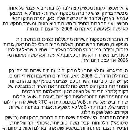
ג
. אי אפשר לקנות מכשיק קצה לבד (לרבות ייבוא עצמי של
אותו
מכשיר בדיוק
,
שיש לחברה מספקת השירות - מחו"ל או מיבואן
עצמאי בארץ) ולחבר אותו לרשת שלה. כאן, הפרת החוק ותנאי
הרישיון ע"י החברות מספקות השירות היא בוטה, ומשרד התקשורת
לא עשה ולא עושה מאומה מ- 2006 ועד עצם היום הזה.
ד
. החברות מספקות השירות מתעללות בצרכנים בחשבונות
מופקעים, טעויות בחשבונות, מעלות מחירים בלי כל התראה, גובות
קנסות, וכיו"ב, כמו "בימי הסלולר העליזים", שהיו בישראל עד לפני
כשנתיים. משרד התקשורת, כמובן, לא עשה ולא עושה מאומה מ-
2006 ועד עצם היום הזה. ​
ה
. הכי גרוע: זה לא יותר זול מבזק והוט. זה היה שירות זול מהן רק
בתחילת הדרך, ב- 2006. מאז, המחירים התייצבו ונהיו די דומים.
אך יש הבדל ברמת השרות, כפי שציינתי בסעיף קודם. החברות
המתחרות בבק והוט ממשיכות לתמחר את השירות במגבלה של
דקות (למה? הרי זה על האינטרנט) ומתעלמות מהצרכנים
ומההתפתחויות ההטכנולוגיות הקיימות בעולם ה- VoB. לחלום
שיהיה בישראל שירות VoB בטכנולוגיית ה- WebRTC, זה רק חלום
דמיוני שלי. חברות ה- VoB לא משקיעות אגורה בפיתוח השירות
וקידומו. כשל שוק מוחלט.
שורה תחתונה
: מי שמצפה שאם תהיה תחרות בבזק והוט (ב"שוק
סיטונאי"), הלקוחות יקבלו משהו טוב יותר, איכותי יותר וזול יותר,
הניסיון הנצבר מהתחרות במקטע שוק אחר בעולם הקווי, בתחום ה-