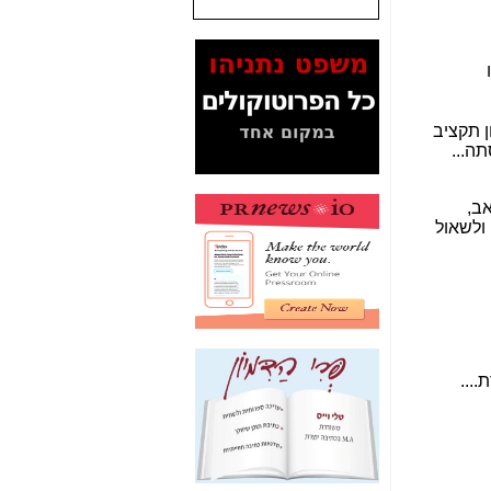
המסמכים בנושא בזק-
Yes (תיק 4000)
מוכיחים "תפירת תיק"
לאיש הלא נכון! -
כאן
עובדות ומסמכים
המוסתרים מהציבור:
האם ביבי כשר
תקשורת עזר לקב'
בזק? -
כאן
מה מקור ה-Fake
News שהביא לתפירת
תיק לביבי והעלמת
החשודים הנכונים -
כאן
אחת הרגליים של "תיק
4000 התפור"
התמוטטה היום
בניצחון (כפול) של בזק
-
כאן
איך כתבות מפנקות
הפכו לפתע לטובת