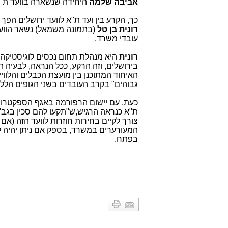
אביבה שלמה
היחידה שנשארה בוועד ת"א
כך, הקרע בין ועד ת"א לוועד ירושלים הפך
רונית בן טל
(בתמונה משמאל) נשאר הוועד
עובדי משרד.
רונית
היא
מנהלת תחום נכסים לוגיסטיקה
בירושלים, וזה הרקע, ככל הנראה, לבעיה ה
האיחוד המתוכנן בין מועצת הכבלים והלווי
גבוהים" בקרב העובדים בשני הגופים הללו
כעת, עם יישום הרפורמה באגף הספקטרום,
ת"א כנראה הרגיש,ש"תקעו להם סכין בגב" 
צורך לקיים בחירות חוזרות לוועד הזה (אם
המעורערים במשרד, בספק אם ניתן יהיה 
בפתח.