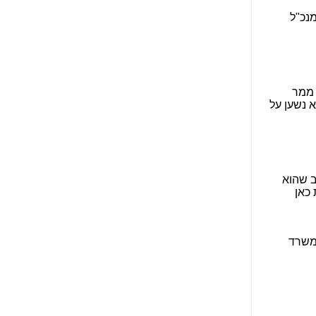
הנאה שהיא מיסודות
עבירת השוחד? -
כאן
שערוריית הקנס הענק
על בזק וחשיפת
"תעודת הביטוח" של
נתניהו בתיק 4000 -
כאן
ערוץ 20: "תיק תפור":
אבי וייס חושף את
מחדלי "תיק 4000" -
כאן
התבלבלתם: גיא פלד
הפך את כחלון, גבאי
ואילת לחשודים
המרכזיים בתיק 4000 -
כאן
פצצות בתיק 4000:
האם היו בכלל
התנגדויות למיזוג
בזק-יס? -
כאן