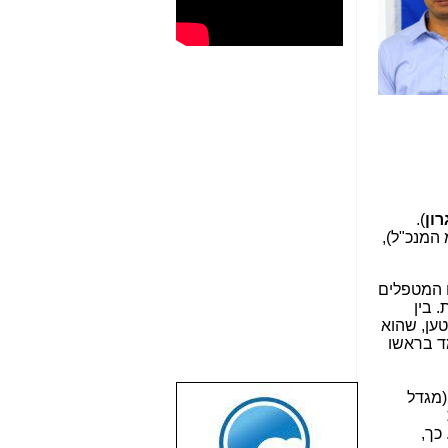
רון
).
המנכ"ל),
 3,000 רישיונות (עם האנשים המטפלים
 בין
טען, שהוא
ד בראשו
(מגדל
שבוע טוב לכל
הגולשים באשר
 כך,
הם!!!