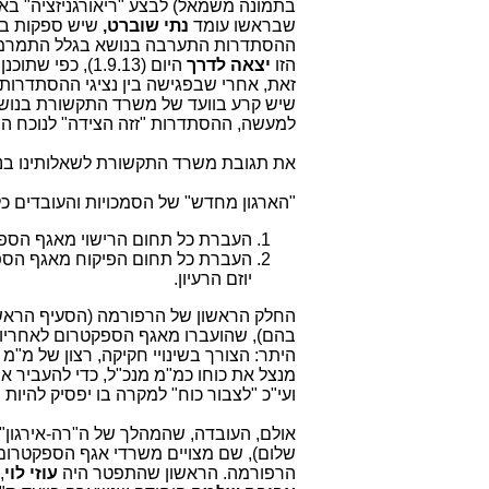
בתמונה משמאל) לבצע "ריאורגניזציה" ב
שבראשו עומד
נתי שוברט,
שיש ספקות בא
ההסתדרות התערבה בנושא בגלל התמרמרו
הזו
יצאה לדרך
היום (1.9.13), כפי שתוכנן ע"י
זאת, אחרי שבפגישה בין נציגי ההסתדרות, 
שיש קרע בוועד של משרד התקשורת בנושא,
למעשה, ההסתדרות "זזה הצידה" לנוכח ה
את תגובת משרד התקשורת לשאלותינו בנוש
"הארגון מחדש" של הסמכויות והעובדים כ
העברת כל תחום הרישוי מאגף הספקט
העברת כל תחום הפיקוח מאגף הספ
יוזם הרעיון.
בהם), שהועברו מאגף הספקטרום לאחריות 
היתר: הצורך בשינויי חקיקה, רצון של מ"מ
מנצל את כוחו כמ"מ מנכ"ל, כדי להעביר 
ועי"כ "לצבור כוח" למקרה בו יפסיק להיות 
אולם, העובדה, שהמהלך של ה"רה-אירגון"
שלום), שם מצויים משרדי אגף הספקטרום
הרפורמה. הראשון שהתפטר היה
עוזי לוי
,