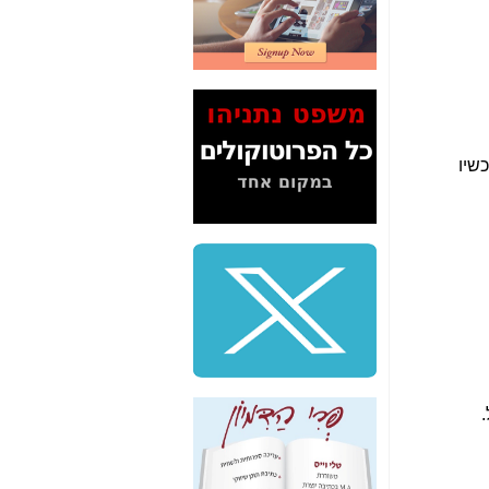
2" על תעלולי השר
משה כחלון -
כאן
המשך חשיפת הבלוף
ששמו "מהפיכת
הסלולר" ואיך מסרסים
את הנתונים לציבור -
כאן
סיכום ביקור בסיליקון
ואלי - למה 3 הגדולות
משקיעות ומפתחות
באותם תחומים -
כאן
שלמה פילבר (עד
לאחרונה מנכ"ל משרד
התקשורת) - עד
מדינה? הצחקתם
אותי! -
כאן
"יש אפליה בחקירה"?
חשיפה: למה השר
משה כחלון לא נחקר
עד היום? -
כאן