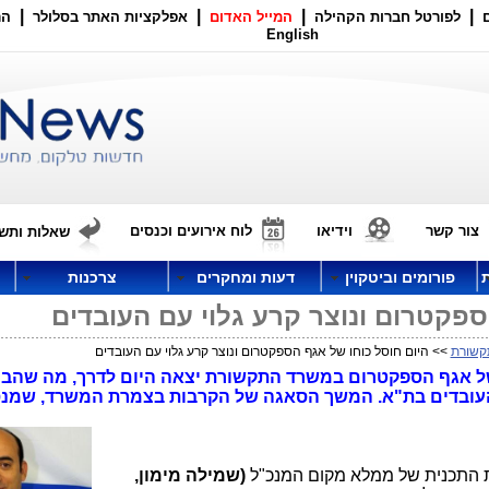
|
|
|
|
לפורטל חברות הקהילה
המייל האדום
אפלקציות האתר בסלולר
הר
English
צור קשר
וידיאו
לוח אירועים וכנסים
שאלות ותשו
פורומים וביטקוין
דעות ומחקרים
צרכנות
ספקטרום ונוצר קרע גלוי עם העובדים
קשורת
>> היום חוסל כוחו של אגף הספקטרום ונוצר קרע גלוי עם העובדים
של אגף הספקטרום במשרד התקשורת יצאה היום לדרך, מה שהבי
 העובדים בת"א. המשך הסאגה של הקרבות בצמרת המשרד, שמנ
התכנית של ממלא מקום המנכ"ל
(שמילה מימון,