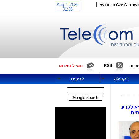
|
שמה לניוזלטר חודשי
RSS
המייל האדום
בות
בקהילה
לגיקים
א לקרע
סים