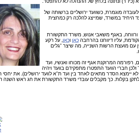
 (כיו"ר) ונתונה בלחץ של ההנהלה לא להתפטר.
 לעובדה מוגמרת, כשוועד ירושליים ברשותה של
 היחיד במשרד, שמייצג להלכה רק כמחצית
 ורווחה, באגף משאבי אנוש, משרד התקשורת
קודמת, עליו דיווחנו בהרחבה
כאן
ו
כאן
, על רקע
ין עם מועצת הרשות השנייה, מה שיצר "גלים
.
 רפורמה המרוקנת אגף זה מכוחו ואנשיו, ועד
ולכן חברי הוועד התפטרו מתפקידם בוועד ויהיה
 לא יימצא הסדר מתאים לאחד בין ועד ת"א לוועד ירושלים). את יחסי 
לתקן בקלות. כך מקבלים עובדי משרד התקשורת את חג ראש השנה ה