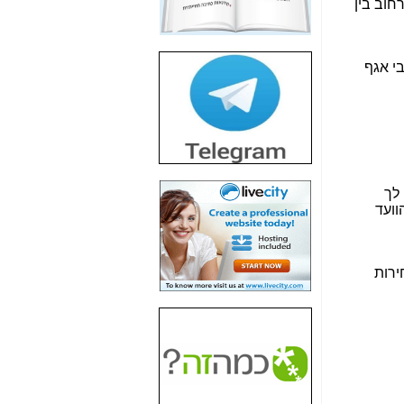
חשיפת חשד לשחיתות
הדומה לזו של "תיק
4000" אך בתחום
הסלולר -
כאן
חשיפת מה שלא
רוצים שתדעו בעניין
פריסת אנלימיטד
(בניחוח בלתי נסבל) -
כאן
חשיפה: איוב קרא
אישר לקבוצת סלקום
בדיוק מה שביבי אישר
ל-Yes ולבזק -
כאן
האם השר איוב קרא
היה צריך בכלל לחתום
על האישור, שנתן
לקבוצת סלקום? -
כאן
האם ביבי וקרא קבלו
בכלל תמורה עבור
ההטבות הרגולטוריות
שנתנו לסלקום? -
כאן