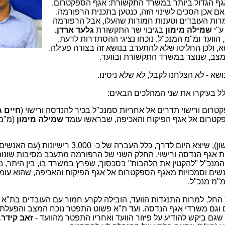
אגף הגדול ביותר במשרד התקשורת: אגף הספקטרום,
ם אכן הסכים לשינוי הזה, כנטען בתכנית הרפורמה.
ת העובדים וטענות חמורות שהעלו, אבל הרפורמה
שמילה מימון
בגיבוי שר התקשורת
גלעד ארדן.
הוועד ומ"מ המנכ"ל, נוכחו נציגי ההסתדרות לדעת,
 ולכן החליטו שלא להתערב בנושא זה בצורה פעילה.
מצב, שנוצר במשרד התקשורת ובוועד.
א - לא הצלחנו לקבל, לא שלא ניסינו.
לל בעיקרו את שני המהלכים הבאים:
רום ורישוי תדרים אל אחריות סמנכ"ל בכיר להנדסה ורישוי (
חיים ג
קטרום אל אגף הפיקוח והאכיפה, שבראשו עומד
שמילה מימון
(מ"מ 
החלק הראשון של הרפורמה (הסעיף הראשון), שיצא היום לדרך, כלל העברה של כ-
אגף הנדסה ורישוי. החלק השני של הרפורמה מתעכב מסיבות שונות.
 המנכ"ל "להקטין את הלהבות" בסכסוך, שפרץ במשרד בו, בין היתר, נ
אנשים וסמכויות מאגף הספקטרום אל אגף הפיקוח והאכיפה, שהוא עומ
מ"מ מנכ"ל.
 החל, למרות התנגדות הוועד, הובילה לקרע חמור עם העובדים בת"א 
 וגם משרדי אגף הנדסה. ועד ת"א פשוט התפטר נוכח המצב והפעלת
 שגם ביקש להודיע על פיזור הוועד ואחריו התפטר מהוועד -
זאב קידר
.