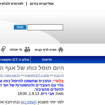
|
אפליקציות בחינם
לפורומים ולבלוגים
מי אנחנו
חזרה לדף הבית
חדשות
עולם ה-ICT ותקשורת
היום חוסל כוחו של אגף ה
דף הבית
>>
עולם ה-ICT ותקשורת
>>
חדשות משרד הת
בלעדי
: התכנית שחשפנו לחיסול כוחו 
גלוי עם העובדים ולהתפטרות של ועד
להעלים מהציבור.
מאת:
אבי וייס
, 1.9.13, 18:00
לפני יותר משבוע
חשפנו כאן
ובהרחבה את 