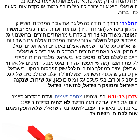
ועדת המדרוג רק משקפת את המציאות הקיימת באינטרנט
הישראלי. היא אינה יכולה להוביל בו רפורמות, או לקדם אותו לאיזה
כיוון ברור.
המלצה:
הדרך היחידה להציל גם את עולם הפרסום והשייווק
המקוון בישראל (הנייח והנייד) וגם את וועדת המדרוג מצוי
במשרד
האוצר
. משרד האוצר חייב לדרוש מהאתרים הזרים ובראשם גוגל
ופייסבוק לקבל תשלום עבור שירותי הפרסום אצלם עם חשבוניות
ישראליות, על כל מה שנעשה אצלם באתרים הישראליים. גוגל,
פיסבוק ושאר האתרים הזרים המספקים שירותים לישראלים,
חייבים לשלם מע"מ ומיסים כאן בישראל. מלבד הרווח המיידי
לקופת האוצר (מה שייאפשר להוריד מעט מנטל המיסים על אזרחי
ישראל), יהיה במהלך כזה רווח לכל שוק הפרסום המקוון בישראל.
אין סיבה, שהכסף הישראלי יצא לחו"ל וייעלם שם לכיסים של גוגל,
פייסבוק וכיו"ב, בלי לשלם עליו מיסים
כאן
,
על שירות, שנקנה
בישראל ומסופק בישראל, לתושבי ישראל.
עדכון 6.10.13:
כפי שחזינו
מספר פעמים
, ועדת המדרוג סיימה
היום את חייה. עד להודעה חדשה
לא תהיה
מדידת רייטינג
באינטרנט. מאורע די עצוב לאינטרנט הישראלי,
שלא הופקו ממנו
שום לקחים, משום צד.