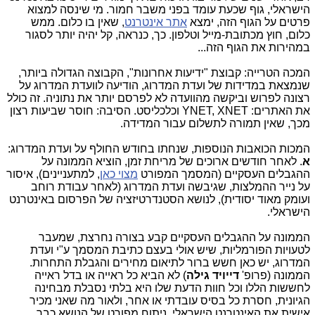
הישראלי, גוף שכעת עומד בפני משבר חמור. מי שינסה למצוא
פרטים על הגוף הזה, ימצא
אתר אינטרנט
, שאין בו כלום. ממש
כלום, חוץ מכתובת-מייל וטלפון. כך, כנראה, קל יהיה יותר לסגור
במהירות את הגוף הזה...
המכה הטרייה: קבוצת "ידיעות אחרונות", הקבוצה הגדולה ביותר,
שנמצאת במדידות של ועדת המדרוג, הודיעה לוועדת המדרוג על
רצונה לפרוש וביקשה מהוועדה לא לפרסם יותר את נתוניה. זה כולל
את האתרים: YNET, XNET וכלכליסט. הסיבה: חוסר שביעות רצון
מכך, שאין תמורה לתשלום עבור המדידה.
המכות הכואבות הנוספות, שנחתו בחודש החולף על ועדת המדרוג:
א
. לאחר חודשים ארוכים של מריחת זמן, הוציא הממונה על
ההגבלים העסקיים (המסמך המפורט
מצוי כאן
, למתעניינים), איסור
על נייר ההמלצות, שגיבשה ועדת המדרוג (לאחר עבודת רוחב
ועומק מאוד יסודית), לנושא הסטנדרטיזציה של הפרסום באינטרנט
הישראלי.
הממונה על ההגבלים העסקיים קבע בצורה נחרצת, שמעבר
לטעויות הפורמליות, שיש אולי בעצם כתיבת המסמך ע"י ועדת
המדרוג, יש כאן חשש ברור לתיאום מחירים והגבלת התחרות.
הממונה (פרופ'
דייויד גילה
) לא הביא כל ראייה או בדל ראייה
לחששות הללו וכל חוות הדעת שלו היא בלתי נסבלת מבחינה
הגיונית, חסרת כל בסיס עובדתי או אחר, ולאור מה שאני מכיר
אישית את האינטרנט הישראלי. ניתוח מפורט של הנושא כבר