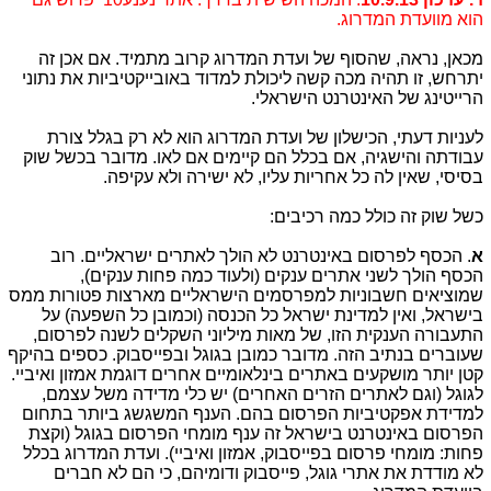
הוא מוועדת המדרוג.
מכאן, נראה, שהסוף של ועדת המדרוג קרוב מתמיד. אם אכן זה
יתרחש, זו תהיה מכה קשה ליכולת למדוד באובייקטיביות את נתוני
הרייטינג של האינטרנט הישראלי.
לעניות דעתי, הכישלון של ועדת המדרוג הוא לא רק בגלל צורת
עבודתה והישגיה, אם בכלל הם קיימים אם לאו. מדובר בכשל שוק
בסיסי, שאין לה כל אחריות עליו, לא ישירה ולא עקיפה.
כשל שוק זה כולל כמה רכיבים:
א
. הכסף לפרסום באינטרנט לא הולך לאתרים ישראליים. רוב
הכסף הולך לשני אתרים ענקים (ולעוד כמה פחות ענקים),
שמוציאים חשבוניות למפרסמים הישראליים מארצות פטורות ממס
בישראל, ואין למדינת ישראל כל הכנסה (וכמובן כל השפעה) על
התעבורה הענקית הזו, של מאות מיליוני השקלים לשנה לפרסום,
שעוברים בנתיב הזה. מדובר כמובן בגוגל ובפייסבוק. כספים בהיקף
קטן יותר מושקעים באתרים בינלאומיים אחרים דוגמת אמזון ואיביי.
לגוגל (וגם לאתרים הזרים האחרים) יש כלי מדידה משל עצמם,
למדידת אפקטיביות הפרסום בהם. הענף המשגשג ביותר בתחום
הפרסום באינטרנט בישראל זה ענף מומחי הפרסום בגוגל (וקצת
פחות: מומחי פרסום בפייסבוק, אמזון ואיביי). ועדת המדרוג בכלל
לא מודדת את אתרי גוגל, פייסבוק ודומיהם, כי הם לא חברים