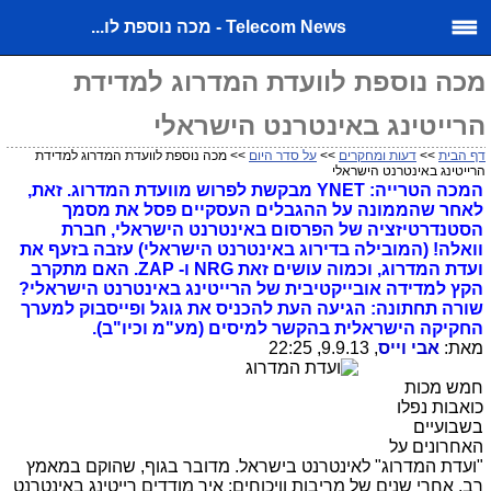
Telecom News - מכה נוספת לו...
מכה נוספת לוועדת המדרוג למדידת
הרייטינג באינטרנט הישראלי
דף הבית
>>
דעות ומחקרים
>>
על סדר היום
>> מכה נוספת לוועדת המדרוג למדידת
הרייטינג באינטרנט הישראלי
המכה הטרייה: YNET מבקשת לפרוש מוועדת המדרוג. זאת,
לאחר שהממונה על ההגבלים העסקיים פסל את מסמך
הסטנדרטיזציה של הפרסום באינטרנט הישראלי, חברת
וואלה! (המובילה בדירוג באינטרנט הישראלי) עזבה בזעף את
ועדת המדרוג, וכמוה עושים זאת NRG ו- ZAP. האם מתקרב
הקץ למדידה אובייקטיבית של הרייטינג באינטרנט הישראלי?
שורה תחתונה: הגיעה העת להכניס את גוגל ופייסבוק למערך
החקיקה הישראלית בהקשר למיסים (מע"מ וכיו"ב).
מאת:
אבי וייס
, 9.9.13, 22:25
חמש מכות
כואבות נפלו
בשבועיים
האחרונים על
"ועדת המדרוג" לאינטרנט בישראל. מדובר בגוף, שהוקם במאמץ
רב, אחרי שנים של מריבות וויכוחים: איך מודדים רייטינג באינטרנט