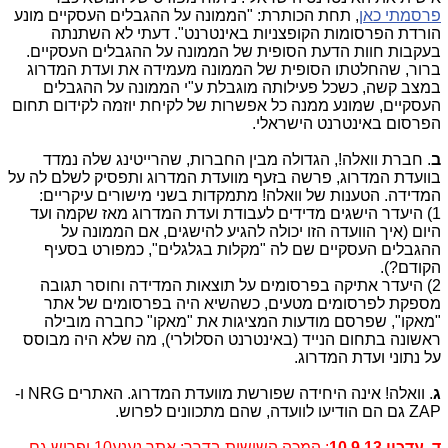
פרסמתי כאן
, תחת הכותרת: "הממונה על ההגבלים העסקיים מונע
הורדת הפרסומות הקופצניות באינטרנט". דעתי לא השתנתה
בעקבות חוות הדעת הסופית של הממונה על ההגבלים העסקיים.
ברור, שהחלטתו הסופית של הממונה מעמידה את ועדת המדרוג
במצב קשה, כשכל פעילותה מוגבלת ע"י הממונה על ההגבלים
העסקיים, שמונע ממנה כל אפשרות של לקיחת יוזמה לקידום תחום
הפרסום באינטרנט הישראלי.
ב
. חברת וואלה!, הגדולה מבין החברות, שהרייטינג שלה נמדד
בוועדת המדרוג, פרשה בזעף מוועדת המדרוג ותפסיק לשלם לה על
המדידה. הטענות של וואלה! מתמקדות בשני מישורים עיקריים:
1) היעדר הישגים מדידים לעבודת ועדת המדרוג מאז שקמה ועד
היום (איך הוועדה הזו יכולה להגיע להישגים, אם הממונה על
ההגבלים העסקיים שם לה "מקלות בגלגלים", כמפורט בסעיף
הקודם?).
2) היעדר אתיקה בפרסומים על תוצאות המדידה וחוסר תגובה
מספקת לפרסומים מטעים, כשהשיא היה בפרסומים של אתר
"מאקו", שפרסם מודעות המציגות את "מאקו" כחברה מובילה
ראשונה בתחום הנייד (באינטרנט הסלולרי), מה שלא היה מבוסס
על נתוני ועדת המדרוג.
ג
. וואלה! אינה היחידה שפורשת מוועדת המדרוג. האתרים NRG ו-
ZAP גם הם הודיעו לוועדה, שהם מתכוונים לפרוש.
ד. עדכון 10.9.13
: המכה השישית בדרך: אתר נענע10 יפרוש גם