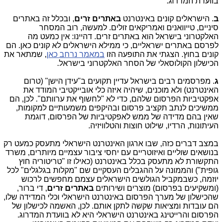
בוועדת המדרוג.
ב
. הישראלים קונים באינטרנט
באתרים זרים
, ובכלל זה באתרים
סיניים, טייוואנים ואמריקאים זולים. למעשה, רוב המסחר
האלקטרוני בישראל הוא באתרים זרים. דהיינו: אין כמעט מה
לפרסם באתרים ישראליים, כי ממילא הישראלים לא קונים כאן. הם
קונים בחוץ. הצגתי את התופעה הזו
במאמר נרחב כאן
, שמתאר את
הכישלון הקולוסאלי של הסחר האלקטרוני בישראל.
ג
. מפרסמים רבים בישראל עדיין תקועים ב"עידן הישן" (טרום
האינטרנט) ולא מוכנים, שיהיה איזה כלי אובייקטיבי המודד את
אפקטיביות הפרסום שלהם, כדי לא "לחשוף את ערוותם". לכן, הם
ממשיכים לנתב תקציב פרסום ובהיקפים משמעותיים למקומות,
שאין בהם מדידה של ממש לאפקטיביות של הפרסום, דוגמת
העיתונות, הרדיו, שילוט חוצות והטלוויזיה.
במצב דברים כזה, שבו ארגון האינטרנט הישראלי מתעסק כמעט רק
בנושאים שוליים ואיזוטריים עם יחסי ציבור עצמיים מיותרים, משרד
התקשורת לא מתעסק בכלל באינטרנט (כאילו זו "טריטוריה חוץ
גופית") והממונה על ההגבלים העסקיים שם "מקלות בגלגלים" לכל
יוזמה, כשבמקביל הגולשים הישראלים עצמם מחפשים לרכוש
(ומשקיעים בפרסום) מוצרים ושירותים
באתרים זרים
, די ברור,
שהכישלון של מערך הפרסום באינטרנט הישראלי וכלי המדידה שלו,
הם עובדות ומציאות שקשה לתקן אותם. לכן, האשמה לכישלון של
הפרסום והרייטינג באינטרנט הישראלי היא לא בוועדת המדרוג.