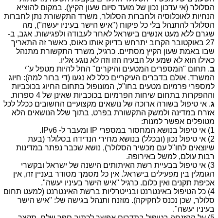
הסלולר (אי עדכון נכון של מועד סיום שעון הקיץ). במקום להוציא
הנחיות לאוכלוסיה ולחברות הסלולר, משרד התקשורת נתן לחברות
הסלולר להתנהל בלי כל פיקוח ("איש הישר בעיניו יעשה"), מה
שגרם ללא מעט אנשים בישראל לאחר לעבודה ולפגישות. אגב, ב-
27 באוקטובר הקרוב יתרחש בדיוק אותו כאוס, כאשר זה התאריך
שבו באמת שעון הקיץ מסתיים. כרגיל, משרד התקשורת מתנהל
כאילו הוא לא שמע על הבעיה הזו וזה לא נוגע אליו.
ב
. תחום "המספרים המטעים והיקרים" החל להיות מטפל ע"י
המשרד, אולם בדברים העיקריים כלל לא נגעו (די ברור למה): חיוג
למספרי פרמיום מטעים בחו"ל, המונופול בתחום החיוג בכוכביות
וההפקרות בתחום שיחות הפרמיום בכוכביות שאינן של 4 ספרות.
ג
. אי טיפול בשורה ארוכה של נושאים מקצועיים החשובים ככלל לכל
אזרח במדינה ולמשק התקשורת בפרט, בתוך שלל הנושאים הלא
מטופלים אפשר למנות:
1) אי טיפול בנושא המחסור במספרי IP ומעבר ל- IPv6.
2) אי טיפול נכון (ובכלל) בנושא מחירי הנדידה בסלולר (בעת
שיוצאים לחו"ל עם מכשיר הסלולר), נושא שכבר נפתר במדינות
רבות עולם, למשל באירופה.
3) אי טיפול בבעיית רשת האיתותים הישנה של ישראל ובקשרי
הגומלין בין מפעילים בישראל. אין כל מסמך מסודר בעניין זה, אין
אכיפת תקנים ואין כלום. כרגיל "איש הישר בעיניו יעשה".
4) כל הטיפול באינטרנט ובנייטרליות ברשת האינטרנט (למעט תחום
סלולר, שכן נכנס לחקיקה). מוזנח ותנהל בגישה של: "איש הישר
בעיניו יעשה".
5) על ההזנחה בטיפול בתדרים אפשר לכתוב ספר שלם. תקצר