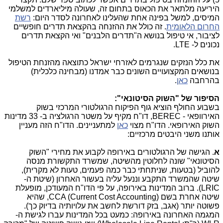
היריעה מלתאר את הכאוס בתחום זה, שעולה מיליארדים למשלמי
המיסים, למשל בפינה אחת שהעלינו לאחרונה לסדר היום:
רשת
החרום הלאומית
. זה כולל את ההזנחה בהקצאת תדרים חופשיים
לציבור, אי טיפול בנושא ה"תדרים הלבנים" ואי הקצאת תדרים
נכונים ל- LTE.
את כלל הנזקים שנגרמים לאזרחי ישראל כתוצאה מהזנחת הטיפול
בנושאים המקצועויים השונים כבר אמדנו (מבחינה כלכלית)
בהרחבה
כאן
.
הסיפור של "השוק הסיטונאי":
בשבוע החולף הוציא גוף הפיקוח הרגולטורי המרכזי בשוק
האירוופאי - BEREC, דו"ח מקיף על משטר הרגולציה ב- 33 מדינות
השוק האירופאי. הדו"ח מצוי
כאן
למתעניינים. הדו"ח הזה מעניין
אותנו משני היבטים מרכזיים:
א
. הגישה של הרגולטורים באירופה לקבוע את מחירי "השוק
הסיטונאי" שונה לחלוטין מהשיטה, שמשרד התקשורת מנסה
להוביל (בטעות, שניתחתי כבר כמה פעמים, טעות לא מקרית),
שיטה שהמשרד התקבע וננעל עליה בעשור האחרון (שיטת ה-
LRIC). ברוב המדינות באירופה, על פי הדו"ח המעודכן, מופעלת
שיטה אחרת בשם (CCA (Current Cost Accounting, שהיא
פשוטה יותר (אגב, בזק דורשת לחשב את עלויותיה בדיוק כך).
המגמה האחרונה באירופה: כמעט בכל המדינות עברו לגישת ה-