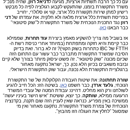
עם כל כך הרבה תשתיות ארציות, מגיעה ל
דניאל רוזן
, שהיה מנכ"ל
משרד התקשורת בזמנו, שהתעקש לקבוע רגולציה לפיה כל מבקש
רישיון למתן שירות תקשורת כלל ארצי, קווי או סלולרי, יחוייב
בפריסת תשתית כלל ארצית מלאה ולא חלקית. את עמדתו של
דני
רוזן
נגד התכנית הנוכחית של משרד התקשורת ל"שוק סיטונאי"
כבר הבאנו
כאן
.
אז בשביל מה צריך להשקיע מאמץ ביצירת
עוד תחרות
, שממילא
כבר קיימת והיא חזקה ומתפתחת (במיוחד אחרי כניסת רשת ה-
FTTH של IBC כתחרות בשוק הקווי)? זה לא ברור. זאת בדיוק
הסיבה שמשרד התקשורת מתברבר כבר עשור עם התחום הזה
שכיום מכונה "שוק סיטונאי". זה פשוט עיסוק מיותר בצורך שלא קיים
ובזבוז משאבים בכיוון הלא נכון. כך, ישראל נתקעה מאחור
ברגולציית התקשורת הלא נכונה, עבור שוק התקשורת הישראלי.
שורה תחתונה
: את שיטות העבודה הקלוקלות של שר התקשורת
הנוכחי,
גלעד ארדן
, כבר חשפנו
כאן
. בשיטה הזו: הכל חייב להגיע
לשולחנו ורק הוא מחליט. דהיינו: עבודת המטה של עובדי המשרד
הרעועה ממילא,
שותקה
. כך יוצא, ששיטת "איש הישר בעיניו יעשה"
ממשיכה באין מפריע. כנראה שאין לעניין הזה שום תקנה, בקדנציה
הנוכחית של צמרת משרד התקשורת. נתקענו מאחור ואין מי
שמסוגל "לחלץ את העגלה הזו מהבוץ".