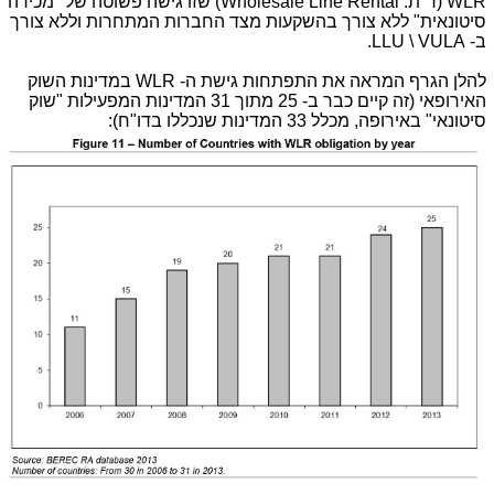
WLR (ר"ת: Wholesale Line Rental) שזו גישה פשוטה של "מכירה
סיטונאית" ללא צורך בהשקעות מצד החברות המתחרות וללא צורך
ב- LLU \ VULA.
להלן הגרף המראה את התפתחות גישת ה- WLR במדינות השוק
האירופאי (זה קיים כבר ב- 25 מתוך 31 המדינות המפעילות "שוק
סיטונאי" באירופה, מכלל 33 המדינות שנכללו בדו"ח):