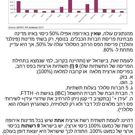
מהנתונים עולה,
שאין
באירופה אפילו 50% כיסוי באיזו מדינה
מבחינת פריסת חברות הכבלים. בנוסף, רק בשתי מדינות (פינלנד
והולנד) פריסת הפס הרחב הסלולר עולה על 50%, אך היא עדיין
מתחת ל- 60%.
לעומת זאת, בישראל יש (ותהיינה בקרוב, למי שנמצא בתחילת
הפריסה של התשתיות שלו)
9 (!)
תשתיות ארציות בפס רחב,
בפריסה ארצית מלאה או קרובה למלאה (100%):
א. בזק.
ב. הוט.
ג. 5 חברות סלולר בעלות תשתיות.
ד. חברת הבת של חברת החשמל (IBC) בגישת ה- FTTH.
ה. "עידן +" (בתקציב די קטן ניתן להרחיב את שידורי עידן+ לשירותי
פס רחב מלאים לכל דבר ולא רק לטלוויזיה, כשהערוץ העולה הוא
סלולרי).
דהיינו: לעומת תשתית רשת ארצית
אחת
שיש בכל מדינות אירופה
(רשת של כמעט 100% כיסוי ארצי), יש בישראל
9 רשתות
בכיסוי
ארצי של כמעט 100%. התודה לכך שישראל היא יוצאת דופן בעולם,