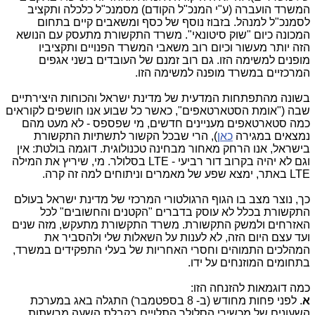
המשרד הועברה (ע"י המנכ"ל הקודם) מסמנכ"ל כלכלה ותקציב
לסמנכ"ל למנהל. בזבוז נוסף של כסף ומשאבים קיים בתחום
המכונה כיום "שוק סיטונאי". משרד התקשורת מתעסק עם הנושא
הזה יותר מעשור וכיום רוב משאבי המשרד הפנויים ותקציביו
מופנים למשימה הזו. גם רוב זמנם של העובדים בשני אגפים
המרכזיים במשרד מופנה למשימה הזו.
בשונה מהתפתחות המדעית של מדינת ישראל והכוחות היצירתיים
שבה ("אומת הסטארטאפים", כאשר כל שבוע אנו חושפים לקוראים
כמה סטארטאפים מעניינים חדשים, מי שפספס - לא מעט מהם
נמצאים במגירה
כאן
), הרי שבכל הקשור לתשתיות התקשורת
בישראל, אנו הרחק מאחור מבחינה טכנולוגית. דוגמה בולטת: אין
וגם לא יהיה בקרוב דור רביעי - LTE בסלולר. מי, שיריץ את המילה
LTE באתר, ימצא שפע של מאמרים וניתוחים למה זה קרה.
כך, נוצר מצב בו הגוף הרגולטורי המרכזי של מדינת ישראל בעולם
התקשורת בכלל לא עוסק בדברים "הקטנים והחשובים" לכל
האזרחים ולמשק התקשורת. משרד התקשורת מתעקש, מזה שנים
ועד עצם היום הזה, לא לענות על השאלות שלי ולהסביר את
המהלכים התמוהים וחסרי האחריות של בעלי התפקידים במשרד,
בתחומים המוזנחים על ידו.
כמה דוגמאות להזנחה הזו:
א
. לפני פחות מחודש (ב- 8 בספטמבר) התגלה באג במערכת
השעונים של מכשירי הסלולר התלויים בקבלת השעה מרשתות