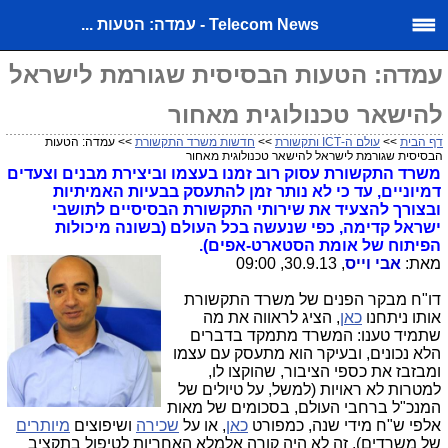
Telecom News - עמדה: הטעות ...
עמדה: הטעות הבסיסית שגורמת לישראל
להישאר טכנולוגית מאחור
דף הבית
>>
עולם ה-ICT ותקשורת
>>
חדשות משרד התקשורת
>> עמדה: הטעות
הבסיסית שגורמת לישראל להישאר טכנולוגית מאחור
משרד התקשורת עסוק רוב זמנו בעצמו וביצירת מבנים וצעדים
דמיוניים, עד כי לא נותר זמן להתעסק בבעיות האמיתיות
ובצורך להצעיד את שירותי התקשורת הבסיסיים לתושבי
ישראל קדימה, כפי שנעשה בכל העולם (בשונה מיכולות
הפיתוח של אומת הסטארט-אפים).
מאת:
אבי וייס
, 30.9.13, 09:00
דו"ח מבקר הפנים של משרד התקשורת
אותו ניתחנו
כאן
, הציג לראווה את מה
שתמיד טענו: המשרד מתמקד בדברים
הלא נכונים, ובעיקר הוא מתעסק עם עצמו
ומבזבז את כספי הציבור, שהוקצו לו,
למטרות לא ראויות (למשל, על טיולים של
המנכ"ל ברחבי העולם, בסכומים של מאות
אלפי ש"ח מידי שנה, כמפורט
כאן
, או על
שכירה
ושיפוצים
מיותרים
של משרדים). זה לא היה קורה אלמלא האחריות לטיפול בתקציב