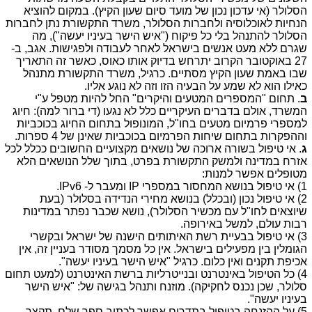
הסלולר (אי עדכון נכון של מועד סיום שעון הקיץ). במקום להוציא
הנחיות לאוכלוסיה ולחברות הסלולר, משרד התקשורת נתן לחברות
הסלולר להתנהל בלי כל פיקוח ("איש הישר בעיניו יעשה"), מה
שגרם ללא מעט אנשים בישראל לאחר לעבודה ולפגישות. אגב, ב-
27 באוקטובר הקרוב יתרחש בדיוק אותו כאוס, כאשר זה התאריך
שבו באמת שעון הקיץ מסתיים. כרגיל, משרד התקשורת מתנהל
כאילו הוא לא שמע על הבעיה הזו וזה לא נוגע אליו.
ב
. תחום "המספרים המטעים והיקרים" החל להיות מטפל ע"י
המשרד, אולם בדברים העיקריים כלל לא נגעו (די ברור למה): חיוג
למספרי פרמיום מטעים בחו"ל, המונופול בתחום החיוג בכוכביות
וההפקרות בתחום שיחות הפרמיום בכוכביות שאינן של 4 ספרות.
ג
. אי טיפול בשורה ארוכה של נושאים מקצועיים החשובים ככלל לכל
אזרח במדינה ולמשק התקשורת בפרט, בתוך שלל הנושאים הלא
מטופלים אפשר למנות:
1) אי טיפול בנושא המחסור במספרי IP ומעבר ל- IPv6.
2) אי טיפול נכון (ובכלל) בנושא מחירי הנדידה בסלולר (בעת
שיוצאים לחו"ל עם מכשיר הסלולר), נושא שכבר נפתר במדינות
רבות עולם, למשל באירופה.
3) אי טיפול בבעיית רשת האיתותים הישנה של ישראל ובקשרי
הגומלין בין מפעילים בישראל. אין כל מסמך מסודר בעניין זה, אין
אכיפת תקנים ואין כלום. כרגיל "איש הישר בעיניו יעשה".
4) כל הטיפול באינטרנט ובנייטרליות ברשת האינטרנט (למעט תחום
סלולר, שכן נכנס לחקיקה). מוזנח ותנהל בגישה של: "איש הישר
בעיניו יעשה".
5) על ההזנחה בטיפול בתדרים אפשר לכתוב ספר שלם. תקצר