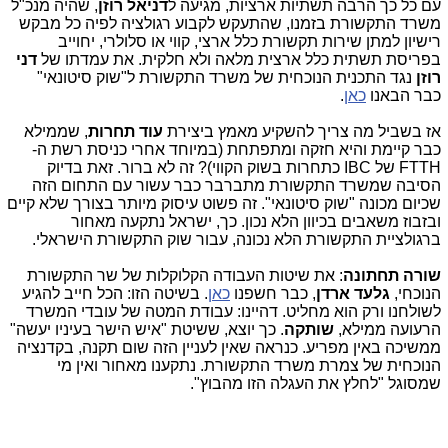
עם כל כך הרבה תשתיות ארציות, מגיעה ל
דניאל רוזן
, שהיה מנכ"ל
משרד התקשורת בזמנו, שהתעקש לקבוע רגולציה לפיה כל מבקש
רישיון למתן שירות תקשורת כלל ארצי, קווי או סלולרי, יחוייב
בפריסת תשתית כלל ארצית מלאה ולא חלקית. את עמדתו של
דני
רוזן
נגד התכנית הנוכחית של משרד התקשורת ל"שוק סיטונאי"
כבר הבאנו
כאן
.
אז בשביל מה צריך להשקיע מאמץ ביצירת
עוד תחרות
, שממילא
כבר קיימת והיא חזקה ומתפתחת (במיוחד אחרי כניסת רשת ה-
FTTH של IBC כתחרות בשוק הקווי)? זה לא ברור. זאת בדיוק
הסיבה שמשרד התקשורת מתברבר כבר עשור עם התחום הזה
שכיום מכונה "שוק סיטונאי". זה פשוט עיסוק מיותר בצורך שלא קיים
ובזבוז משאבים בכיוון הלא נכון. כך, ישראל נתקעה מאחור
ברגולציית התקשורת הלא נכונה, עבור שוק התקשורת הישראלי.
שורה תחתונה
: את שיטות העבודה הקלוקלות של שר התקשורת
הנוכחי,
גלעד ארדן
, כבר חשפנו
כאן
. בשיטה הזו: הכל חייב להגיע
לשולחנו ורק הוא מחליט. דהיינו: עבודת המטה של עובדי המשרד
הרעועה ממילא,
שותקה
. כך יוצא, ששיטת "איש הישר בעיניו יעשה"
ממשיכה באין מפריע. כנראה שאין לעניין הזה שום תקנה, בקדנציה
הנוכחית של צמרת משרד התקשורת. נתקענו מאחור ואין מי
שמסוגל "לחלץ את העגלה הזו מהבוץ".