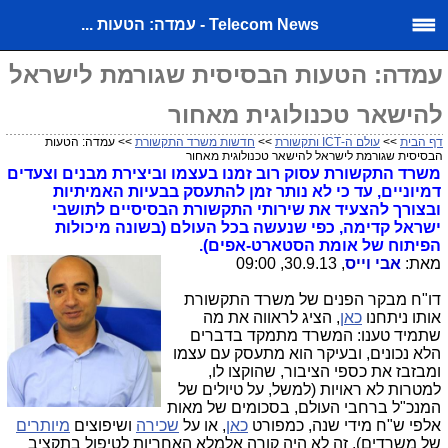
Telecom News - עמדה: הטעות ...
עמדה: הטעות הבסיסית שגורמת לישראל
להישאר טכנולוגית מאחור
דף הבית
>>
עולם ה-ICT ותקשורת
>>
חדשות משרד התקשורת
>> עמדה: הטעות
הבסיסית שגורמת לישראל להישאר טכנולוגית מאחור
משרד התקשורת עסוק רוב זמנו בעצמו וביצירת מבנים וצעדים
דמיוניים, עד כי לא נותר זמן להתעסק בבעיות האמיתיות
ובצורך להצעיד את שירותי התקשורת הבסיסיים לתושבי
ישראל קדימה, כפי שנעשה בכל העולם (בשונה מיכולות
הפיתוח של אומת הסטארט-אפים).
מאת:
אבי וייס
, 30.9.13, 09:00
דו"ח מבקר הפנים של משרד התקשורת
אותו ניתחנו
כאן
, הציג לראווה את מה
שתמיד טענו: המשרד מתמקד בדברים
הלא נכונים, ובעיקר הוא מתעסק עם עצמו
ומבזבז את כספי הציבור, שהוקצו לו,
למטרות לא ראויות (למשל, על טיולים של
המנכ"ל ברחבי העולם, בסכומים של מאות
אלפי ש"ח מידי שנה, כמפורט
כאן
, או על
שכירה
ושיפוצים
מיותרים
של משרדים). זה לא היה קורה אלמלא האחריות לטיפול בתקציב