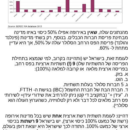
מהנתונים עולה,
שאין
באירופה אפילו 50% כיסוי באיזו מדינה
מבחינת פריסת חברות הכבלים. בנוסף, רק בשתי מדינות (פינלנד
והולנד) פריסת הפס הרחב הסלולר עולה על 50%, אך היא עדיין
מתחת ל- 60%.
לעומת זאת, בישראל יש (ותהיינה בקרוב, למי שנמצא בתחילת
הפריסה של התשתיות שלו)
9 (!)
תשתיות ארציות בפס רחב,
בפריסה ארצית מלאה או קרובה למלאה (100%):
א. בזק.
ב. הוט.
ג. 5 חברות סלולר בעלות תשתיות.
ד. חברת הבת של חברת החשמל (IBC) בגישת ה- FTTH.
ה. "עידן +" (בתקציב די קטן ניתן להרחיב את שידורי עידן+ לשירותי
פס רחב מלאים לכל דבר ולא רק לטלוויזיה, כשהערוץ העולה הוא
סלולרי).
דהיינו: לעומת תשתית רשת ארצית
אחת
שיש בכל מדינות אירופה
(רשת של כמעט 100% כיסוי ארצי), יש בישראל
9 רשתות
בכיסוי
ארצי של כמעט 100%. התודה לכך שישראל היא יוצאת דופן בעולם,