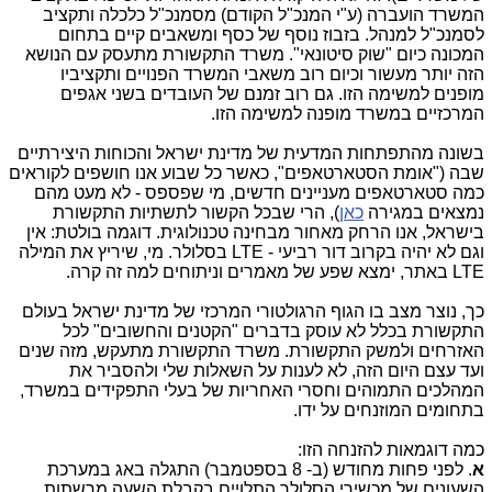
המשרד הועברה (ע"י המנכ"ל הקודם) מסמנכ"ל כלכלה ותקציב
לסמנכ"ל למנהל. בזבוז נוסף של כסף ומשאבים קיים בתחום
המכונה כיום "שוק סיטונאי". משרד התקשורת מתעסק עם הנושא
הזה יותר מעשור וכיום רוב משאבי המשרד הפנויים ותקציביו
מופנים למשימה הזו. גם רוב זמנם של העובדים בשני אגפים
המרכזיים במשרד מופנה למשימה הזו.
בשונה מהתפתחות המדעית של מדינת ישראל והכוחות היצירתיים
שבה ("אומת הסטארטאפים", כאשר כל שבוע אנו חושפים לקוראים
כמה סטארטאפים מעניינים חדשים, מי שפספס - לא מעט מהם
נמצאים במגירה
כאן
), הרי שבכל הקשור לתשתיות התקשורת
בישראל, אנו הרחק מאחור מבחינה טכנולוגית. דוגמה בולטת: אין
וגם לא יהיה בקרוב דור רביעי - LTE בסלולר. מי, שיריץ את המילה
LTE באתר, ימצא שפע של מאמרים וניתוחים למה זה קרה.
כך, נוצר מצב בו הגוף הרגולטורי המרכזי של מדינת ישראל בעולם
התקשורת בכלל לא עוסק בדברים "הקטנים והחשובים" לכל
האזרחים ולמשק התקשורת. משרד התקשורת מתעקש, מזה שנים
ועד עצם היום הזה, לא לענות על השאלות שלי ולהסביר את
המהלכים התמוהים וחסרי האחריות של בעלי התפקידים במשרד,
בתחומים המוזנחים על ידו.
כמה דוגמאות להזנחה הזו:
א
. לפני פחות מחודש (ב- 8 בספטמבר) התגלה באג במערכת
השעונים של מכשירי הסלולר התלויים בקבלת השעה מרשתות