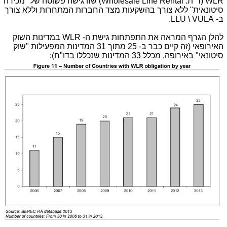
WLR (ר"ת: Wholesale Line Rental) שזו גישה פשוטה של "מכירה
סיטונאית" ללא צורך בהשקעות מצד החברות המתחרות וללא צורך
ב- LLU \ VULA.
להלן הגרף המראה את התפתחות גישת ה- WLR במדינות השוק
האירופאי (זה קיים כבר ב- 25 מתוך 31 המדינות המפעילות "שוק
סיטונאי" באירופה, מכלל 33 המדינות שנכללו בדו"ח):