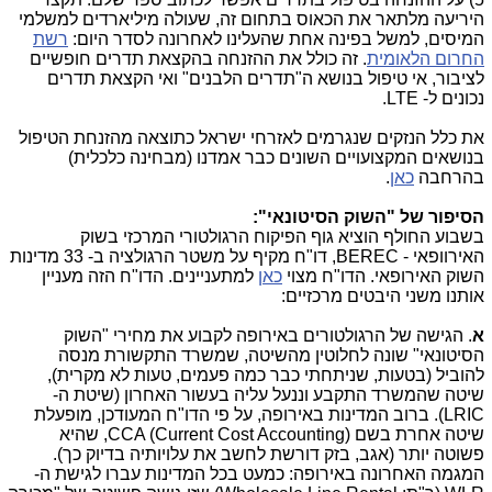
היריעה מלתאר את הכאוס בתחום זה, שעולה מיליארדים למשלמי
המיסים, למשל בפינה אחת שהעלינו לאחרונה לסדר היום:
רשת
החרום הלאומית
. זה כולל את ההזנחה בהקצאת תדרים חופשיים
לציבור, אי טיפול בנושא ה"תדרים הלבנים" ואי הקצאת תדרים
נכונים ל- LTE.
את כלל הנזקים שנגרמים לאזרחי ישראל כתוצאה מהזנחת הטיפול
בנושאים המקצועויים השונים כבר אמדנו (מבחינה כלכלית)
בהרחבה
כאן
.
הסיפור של "השוק הסיטונאי":
בשבוע החולף הוציא גוף הפיקוח הרגולטורי המרכזי בשוק
האירוופאי - BEREC, דו"ח מקיף על משטר הרגולציה ב- 33 מדינות
השוק האירופאי. הדו"ח מצוי
כאן
למתעניינים. הדו"ח הזה מעניין
אותנו משני היבטים מרכזיים:
א
. הגישה של הרגולטורים באירופה לקבוע את מחירי "השוק
הסיטונאי" שונה לחלוטין מהשיטה, שמשרד התקשורת מנסה
להוביל (בטעות, שניתחתי כבר כמה פעמים, טעות לא מקרית),
שיטה שהמשרד התקבע וננעל עליה בעשור האחרון (שיטת ה-
LRIC). ברוב המדינות באירופה, על פי הדו"ח המעודכן, מופעלת
שיטה אחרת בשם (CCA (Current Cost Accounting, שהיא
פשוטה יותר (אגב, בזק דורשת לחשב את עלויותיה בדיוק כך).
המגמה האחרונה באירופה: כמעט בכל המדינות עברו לגישת ה-