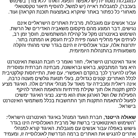
למוגבלות מוטורית (יש לאפשר תפעול האתר ללא צורך בשימוש
בעכבר), למגבלות ראייה (יש למשל, להוסיף תיאור טקסטואלי
מאחורי כל כפתור באתר שיוקרא באמצעות תוכנת הקראה) ועוד.
עבור אנשים עם מוגבלות, מרבית האתרים הישראליים אינם
נגישים, דבר המונע מהם מיקסום משאביה האדירים של הרשת.
השימוש באינטרנט מקל על קהילת המשתמשים, חוסך זמן רב,
לעיתים אף מחליף הגעה פיזית לבית העסק או המתנה בתור.
יתרונות אלה, עבור אוכלוסייה זו הינם בגדר שינוי מהותי והקלה
משמעותית בהתנהלות היומיומית.
איגוד האינטרנט הישראלי, חוזר ואומר כי חובת הנגשת האינטרנט
היא צעד המתבקש, בראש ובראשונה, מבחינה חברתית ומוסרית
ועלינו להיערך לכך בהקדם האפשרי. עם זאת, התייחסות קולקטיבית
לכלל האתרים; קטנים כגדולים, בעלי תנועת גולשים מעטה כרבה,
אינה ריאלית ומכבידה עד מאוד על מנהלי אתרים אלה. האיגוד מציע
לתקן תקנות אלו תוך שקילת מידתיות והתאמת האתר להיקף
הפעילות שלו ושל הארגון אותו הוא מייצג. נציגי האיגוד ימשיכו
לפעול להתאמת התקנות תוך התחשבות בכלל משתמשי האינטרנט
בישראל.
שאולה הייטנר,
חברת הוועד המנהל באיגוד האינטרנט הישראלי:
"השימוש האינטואטיבי ברשת של מרבית האוכלוסייה הינו בגדר
גישוש באפלה עבור אנשים עם מוגבלות. האיגוד קורא למנהלי
אתרים להנגיש את האתרים ברמה הנדרשת לאוכלוסייה זו, ומעמיד