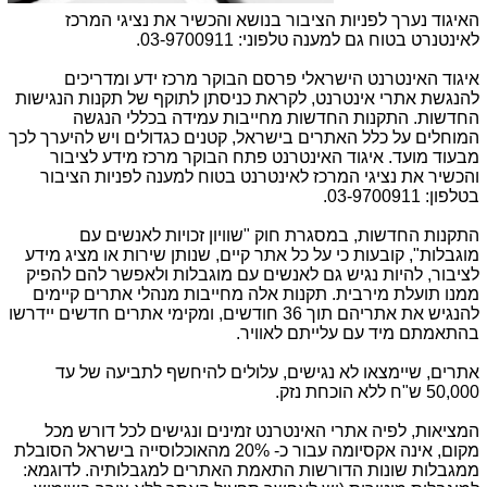
האיגוד נערך לפניות הציבור בנושא והכשיר את נציגי המרכז
לאינטנרט בטוח גם למענה טלפוני: 03-9700911.
איגוד האינטרנט הישראלי פרסם הבוקר מרכז ידע ומדריכים
להנגשת אתרי אינטרנט, לקראת כניסתן לתוקף של תקנות הנגישות
החדשות. התקנות החדשות מחייבות עמידה בכללי הנגשה
המוחלים על כלל האתרים בישראל, קטנים כגדולים ויש להיערך לכך
מבעוד מועד. איגוד האינטרנט פתח הבוקר מרכז מידע לציבור
והכשיר את נציגי המרכז לאינטרנט בטוח למענה לפניות הציבור
בטלפון: 03-9700911.
התקנות החדשות, במסגרת חוק "שוויון זכויות לאנשים עם
מוגבלות", קובעות כי על כל אתר קיים, שנותן שירות או מציג מידע
לציבור, להיות נגיש גם לאנשים עם מוגבלות ולאפשר להם להפיק
ממנו תועלת מירבית. תקנות אלה מחייבות מנהלי אתרים קיימים
להנגיש את אתריהם תוך 36 חודשים, ומקימי אתרים חדשים יידרשו
בהתאמתם מיד עם עלייתם לאוויר.
אתרים, שיימצאו לא נגישים, עלולים להיחשף לתביעה של עד
50,000 ש"ח ללא הוכחת נזק.
המציאות, לפיה אתרי האינטרנט זמינים ונגישים לכל דורש מכל
מקום, אינה אקסיומה עבור כ- 20% מהאוכלוסייה בישראל הסובלת
ממגבלות שונות הדורשות התאמת האתרים למגבלותיה. לדוגמא: