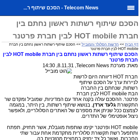
Telecom News - הסכם שיתוף ר...
הסכם שיתוף רשתות ראשון נחתם בין
חברת HOT mobile לבין חברת פרטנר
דף הבית
>>
חדשות הסלולר והמובייל
>> הסכם שיתוף רשתות ראשון נחתם בין חברת
HOT mobile לבין חברת פרטנר
הסכם שיתוף רשתות ראשון נחתם בין חברת
HOT mobile
לבין
חברת פרטנר
מאת: מערכת
Telecom News
, 8.11.31, 14:30
חברת
HOT
דיווחה היום לרשות
לניירות ערך על הסכם שיתוף
רשתות, שנחתם בין החברה
הבת
HOT mobile
לבין חברת
פרטנר. ההסכם עולה בקנה אחד עם המדיניות, שמוביל ומקדם שר
התקשורת
גלעד ארדן
, בנושא שיתוף רשתות, בין היתר, במגמה
לצמצם ככל שניתן את מספרם של האתרים הסלולריים, ולאפשר
ניצול אופטימלי של התדרים.
HOT mobile
ופרטנר יקימו שותפות מוגבלת, אשר תחזיק, תפתח
ותתפעל רשת תקשורת סלולרית מתקדמת אחת עבור שתי
החברות, ואשר כל צד יחזיק במחצית מהזכויות בה.