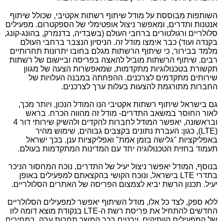
השותפות מבוססת על מודל שיתוף רשתות אקטיבי, שכולל שיתוף
אנטנות ותדרים, ומאפשר ניצול אופטימלי של הספקטרום. מפעילים
סלולריים ורגולטורים ברחבי העולם (בשבדיה, בדנמרק, בהונג-קונג,
בקנדה ועוד) כבר אימצו מודל זה. הניסיון הנצבר ברחבי העולם
מלמד בבירור, כי שיתוף הרשתות מגלם בחובו יתרונות תחרותיים
רבים. שיתוף הרשתות מוביל להאצה בפריסה וביישום של רשתות
תקשורת בטכנולוגיות מתקדמות, שמאפשרות הצעה של מגוון
שירותים מתקדמים לצרכנים. ההפחתה במבנה העלויות של
החברות מתורגמת להצעות בעלות ערך לצרכנים.
גם בישראל שיתוף רשתות אקטיבי הנו המודל הנכון, ויותר מכך,
לאור החוסר במשאב התדרים- מודל זה מהווה הכרח. בראש
ובראשונה, יאפשר המודל לחברות להקדים ולהשיק שירותי דור 4
(
LTE
), כגון: העברת נתונים בקצבים גבוהים, שימוש מהיר
באפליקציות "גלישה בזמן אמת" ואפליקציות ענן. בכך ישראל
תעמוד בחזית הטכנולוגיה יחד עם המדינות המתקדמות בעולם.
בנוסף, המודל יאפשר ניצול יעיל של התדרים, נוכח המחסור הניכר
בתדרי
LTE
בישראל, ונוכח הקושי בהקצאתם למפעילים באופן
יעיל. תכנון הרשת יביא לצמצום הפריסה של האתרים הסלולריים.
ללא ספק, לצד כל אלו, מודל השיתוף יאפשר למפעילים הסלולריים
החדשים להתחיל את פריסת רשת ה-
LTE
בנקודת מוצא דומה לזו
של המפעילים הוותיקים, ויבטיח בכך המשך תחרות ערה, במחירים