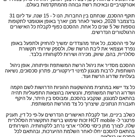
אטרקטיביים ובאיכות רשת גבוהה מהמתקדמות בעולם.
תוקף ההסכם, שנחתם בין החברות, הנו ל - 15 שנה, עד ליום 31
בדצמבר 2028, כאשר לאחר מכן יוארך באופן אוטומטי לתקופות
נוספות של 5 שנים כל אחת. ההסכם כפוף לקבלת כל האישורים
הרגולטורים הנדרשים.
על פי ההסכם, כל אחד מהצדדים ימשיך להחזיק ולתפעל באופן
נפרד ועצמאי את ליבת הרשת שלו, ולספק שירותי תקשורת
סלולרית, בהם, שיווק, מכירה ושירות ללקוחותיו בלבד.
ההסכם מסדיר את ניהול הרשת המשותפת ופיתוחה, אופן ניהול
השותפות, לרבות מנגנון למינוי דירקטורים, פתרון סכסוכים, נשיאה
בעלויות שדרוג הרשת ועוד.
כל צד יישא במחצית מההשקעות ההוניות הדרושות לשם הקמה
ושדרוג הרשת המשותפת, והנשיאה בהוצאות התפעוליות תהיה
בהתאם למנגנון, שנקבע בהסכם, ומבוסס בין היתר, על היקף
תעבורת הנתונים, שיצרוך כל צד מהרשת המשותפת.
כשלב ביניים, ועד לקבלת האישורים הנדרשים על-פי כל דין, תעניק
פרטנר ל-
HOT mobile
זכות שימוש ברשת התקשורת הסלולרית
שלה, לצורך מתן כיסוי סלולרי ארצי נרחב ללקוחותיה. השירותים
בהתאם להסכם יחלו לאחר השלמת ההיערכות, ובהתאם לכל
הסכם או רגולציה.