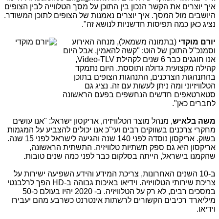
איך יוצרים את הקשר הנכון בין התוכן על מסך הטלווייה לבין הצופים
היושבים מול המסך. איך יוצרים נאמנות של הצופים לתוכן המשודר.
נציג כאן כמה תפיסות חדשניות לנושא זה".
יורם מוקדי
(בתמונה משמאל)
, מנחה האירוע
וסמנכ"ל התוכן של הוט: "קשה להאמין, אבל היום
אנו חוגגים כבר 6 שנים לקהילת Video-TLV,
קהילה מקצועית גדולה ותוססת. היום נתמקד
בהתנהגות הצרכנים, התנהגות הצופים בתוכן
הטלוויזיוני ומה ניתן לעשות עם זה. נציג גם
סטארטאפים חדשים הנחשפים בפעם הראשונה
לחברים כאן".
משה בלאיש
, מנהל מוצר הטלוויזיה, אריקסון ישראל: "אנו עושים
מחקרי צרכנים בשווקים רבים ועי"כ אנו יכולים להצביע על המגמות
בשוק. אריקסון נוסדה לפני 140 שנה והגיעה לישראל לפני 15 שנה.
אריקסון היא גם ספק תשתיות טלוויזיה. התשתית הראשונה,
שהקמנו בישראל, הייתה בסלקום כבר לפני כמה שנים טובות.
ב-10 השנים האחרונות, צריכת המידע והידע השפיעה ישירות על
צריכת שירותי הטלוויזיה. וידיאו באיכות גבוהה ב-HD הפך לרלבנטי
במסכים רבים, לא רק על הטלוויזיה. ב- 2020 יהיו בעולם כ-50
מיליארד רכיבים הקשורים לרשתות אינטרנט כשרבע מהם יעבירו
וידיאו.