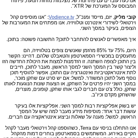
אנו כעת עובדים עם פתרונות של מצלמות מזהות תנועה, פיתוח
המבוסס על המערכת של XTR".
קובי מליק
, יזם, מייסד ומנכ"ל,
Vodience.tv
: "אנו מוסיפים קהל
וירטואלי לשידורי אינטרנט וטלוויזיה. אנו מפתחים את המעורבות של
הצופים, בעיקר במסך השני.
איך מאפשרים לאנשים להתחבר לתוכן? התשובה פשוטה: בתוכן.
היום, 75% עד 85% מהזמן שאנשים צופים בטלוויזיה, הם
מתעסקים במכשירי הסמארטפון והטאבלט שלהם. דהיינו: הקשר
בין התוכן לצופה השתנה. זו הזדמנות למצות את היכולת החדשה הזו
וליצור קשר בין המסך השני למסך הראשון. מעבר לתוכן, חייבים
לתת אינטראקטיביות ואינטגרציה עם התוכן. אפשר להוסיף תוכן
נוסף מעל לתוכן המשודר. למשל: אם יש סרט עם שחקן מוכר,
במסך השני יהיו פרטים על השחקן, או הצעות שונות הנוגעות לאותו
שחקן, כולל צ'ט עם חברים לגבי אותו שחקן, קופונים, מוצרים,
שהשחקן מקדם וכיו"ב.
יש בשוק אפליקציות רבות למסך השני. אפליקציות אלו בעיקר
עושות דבר אחד: מוסיפות מידע מעבר למה שיש על המסך
הראשון. למשל: מענה על שאלות וביצוע אינטראקציה עם חברים.
אנו התחלנו בניסוי עם Terra, כשהוספנו קהל וירטואלי מעבר לקהל
הקיים באירוע. המשתמשים בסמארטפון בוחרים דמות מהקהל