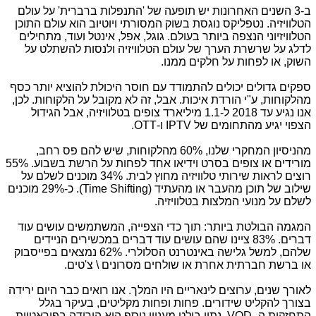
ב-3 השנים האחרונות יש תופעה של 'התנפלות ברברית' על עולם
הטלוויזיה. נטפליקס נוגסת בשוק המסורתי ויוטיוב הוא עולם התוכן
הטלוויזיוני הנצפה ביותר בעולם. גוגל, אפל, אינטל ועוד, מתחילים
לדלג על שרשרת הערך של עולם הטלוויזיה ולנסות להשתלט על
השוק, או לפחות על חלקים ממנו.
ספקים גדולים יכולים להתמודד עם חוסר היכולת להוציא יותר כסף
מהלקוחות, ע"י הורדת איכות. אבל, זה לא מקובל על הלקוחות. לכן,
אנו נגיע עד 2018 ל-1.1 מיליארד צופים בטלוויזיה, אבל הגידול
הצפוי יגיע מהתחומים של IPTV ו-OTT.
מהניסיון המחקרי שלנו, 60% מהלקוחות, שיש להם פס רחב,
מורידים או צופים בסרט וידיאו אחד לפחות על הרשת בשבוע. 55%
רוצים לראות שירותי טלוויזיה מחוץ לבית. 34% מוכנים לשלם על
שילוב של תוכן מהעבר או מהעתיד (Time Shifting). כ-29% מוכנים
לשלם על מנועי המלצות בטלוויזיה.
המגמה הבולטת ביותר: תוך כדי הצפייה, המשתמשים עושים עוד
דברים. 83% ציינו שהם עושים עוד דברים במכשירים הניידים
שלהם, למשל גלישה באינטרנט הסלולרי. 62% נמצאים בפייסבוק
או ברשת חברתית אחרת או שולחים מסרונים \ צ'טים.
לאורך שנים, ערוצים לינאריים היו המלך. אנו רואים כבר היום ירידה
בצורך להקליט שידורים. פחות ופחות מקליטים, בעיקר בגלל
התחזקות ה- VOD. נתון בולט מעניין נוסף הוא הירידה בפיראטיות.