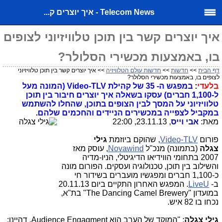
Telecom News - איך יוצרים ק...
איך יוצרים קשר בין תוכן טלוויזיוני לצופים
בו, באמצעות מכשירי הסלולר?
דף הבית
>>
חדשות
>>
חדשות עולם הטלוויזיה
>> איך יוצרים קשר בין תוכן טלוויזיוני
לצופים בו, באמצעות מכשירי הסלולר?
בלעדי
:
במפגש ה- 35 של קהילת Video-TLV (המונה מעל
ל-1,100 חברים) עסקו בשאלה איך יוצרים חיבור בין תוכן
טלוויזיוני על המסך לבין הצופים בתוכן, שהחלו להשתמש
במקביל לצפייה במכשירים הניידים והחכמים שלהם.
מאת:
אבי וייס
, 23.11.13, 22:00
פורום
Video-TLV
, שהוקם ביוזמת
גילי
צגלה
(בתמונה) מנכ"ל
Novawind
, עוסק מאז
2007 בתחומי הווידיאו הדיגיטלי, הניו-מדיה
והשילוב בין תוכן, טכנולוגיה ועסקים. הפורום מונה
כ-1,100 חברים ומפגשיו מועברים בשידור חי
ב-
LiveU
. המפגש האחרון התקיים ביום 20.11.13
במועדון "The Dancing Camel Brewery" בת"א,
נכחו בו 82 איש.
גילי צגלה
: "המוקד של הערב הוא Audience Engagment. דהיינו: