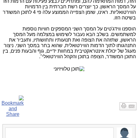
הזה, דמות המתאימה להם, ומתחילים לבצע פעילות עם הדמות הזו
על המסך הראשון. כך יוצרים רשת חברתית בין הדמויות
הווירטואליות. ראינו, שזמן הצפייה הממוצע עלה פי 4 לתוכן המשודר
בשיטה הזו.
הוספנו ווידג'טים על המסך השני המספקים חוויות נוספות
למשתמשים. בשלב הבא נעבור לשימוש במצלמה מעל המסך
הראשון, שתזהה את הצופה ואת תנועותיו ותחושותיו, ותעביר את
התנהגותו לתוך הדמות הווירטואלית, שהוא בחר במסך השני. ניצור
מעגל של יכולת אינטראקטיבית במחוות ידיים, גוף והבעות פנים, בין
התוכן המשודר, הצופה בתוכן והקהל הווירטואלי".