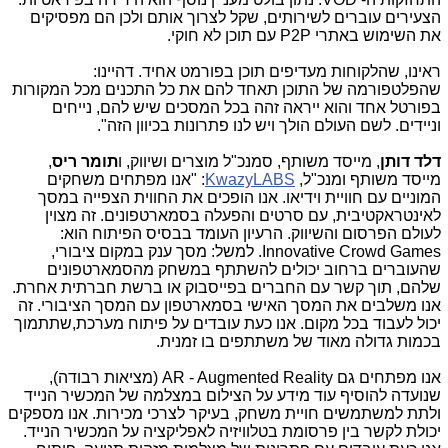
הצעירים עוברים לשירותים, שקל לצרוך אותם ולכן הם מפסיקים
את השימוש באתרי P2P עם תוכן לא חוקי.
ראינו, שהלקוחות מעדיפים תוכן בפורמט אחיד. דהיינו:
שהפלטפורמה של התוכן תאחד להם את כל התכנים מכל המקורות
בפורטל אחד והוא ייראה זהה בכל המסכים שיש להם, נייחים
וניידים. לשם העולם הולך ויש לנו פתרונות בכיוון הזה".
דלד דותן
, מייסד משותף, סמנכ"ל מוצרים ושיווק, ו
תומר ריס
,
מייסד משותף ומנכ"ל,
KwazyLABS
: "אנו מפתחים משחקים
המוניים עם חוויית וידיאו. אנו הופכים את החווית הצפייה במסך
לאינטראקטיבית, עם סרטים והפעלה בסמארטפונים. זה מצוין
לעולם הפרסום והשיווק. הרעיון העומד בבסיס הפיתוח הוא:
Innovative Crowd Games. למשל: מסך ענק במקום ציבורי,
שהעוברים ברחוב יכולים להשתתף במשחק מהסמארטפונים
שלהם, תוך קשר עם החברים בפייסבוק או ברשת חברתית אחרת.
אנו משלבים את המסך האישי בסמארטפון עם המסך הציבורי. זה
יכול לעבוד בכל מקום. אנו כעת עובדים על פיתוח מערכת,שתתמוך
בכמות גדולה מאוד של משתתפים בו זמנית.
אנו מפתחים גם AR - Augmented Reality (מציאות רבודה),
שנועדה להוסיף עוד מידע על הצילום במצלמה של המכשיר הנייד
ולתת למשתמשים חויית משחק, בעיקר לצרכי מכירות. אנו מספקים
יכולת לקשר בין פרסומת בטלוויזיה לאפליקציה על המכשיר הנייד.