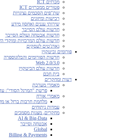
מכרזים ICT
פטורים ממכרזים ICT
שת"פים הסכמים נציגויות
רכישות ומיזוגים
שירותי עננים ואחסון מידע
חדשות עולם הסייבר
חדשות אבטחה ועולם הסייבר
חדשות עולם המרכזיות ומוקדי ה
גאדג'טים לעסקים
פורומים וביטקוין
חדשות הפורומים והבלוגוספרה
Web 2.0/3.0
חדשות עולם הביטקוין
בית חכם
דעות ומחקרים
מאמרי מערכת
פרשת "המרגל הסודי": עד
מאמרי אורח
מלחמת חרבות ברזל או מל
עמדות ניתוחים
מחקרים, מצגות מסמכים
AI & Big-Data
אבטחה וסייבר
Global
Billing & Payments