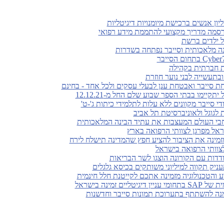
סמה מדריך מקצועי להתממת מידע רפואי
על ילדים ברשת
ינה מלאכותית וסייבר נפתחה בשדרות
ת חברתית בקהילה
בתעשייה לבני נוער חוזרת
 סייבר ואבטחת ענן לבעלי עסקים ולכל אחד - בחינם
קיימו בבתי הספר שבוע שלם החל מ-12.12.21
די סייבר מקוונים ללא עלות לתלמידי כיתות ג'-ט'
ראל מפרגן לצוותי הרפואה בארץ
זמינה את הציבור להציע חפץ שהמדינה תישלח לירח
לצוותי הרפואה בישראל
ודדות עם הקורונה הוצגו לשר הבריאות
ניק תקווה למיליוני משותקים בכיסא גלגלים
והטכנולוגיה מזמינה אתכם לקייטנת חלל חינמית
ים זמינה בישראל
מנה להשתתף בתערוכת תמונות סייבר וחדשנות