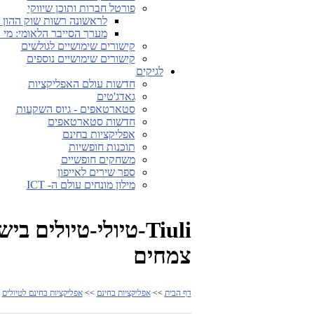
פורטל חברות ותוכן שיווקי
לראשונה רשות שוק ההון ה
מערך הסייבר הלאומי: מי 
קישורים שימושיים לגולשים
קישורים שימושיים נוספים
לגיקים
חדשות עולם האפליקציות
גאדג'טים
סטארטאפים - גיוס השקעות
חדשות סטארטאפים
אפליקציות בחינם
תוכנות חופשיות
משחקים חופשיים
ספר שירים לאייפון
מילון מונחים עולם ה- ICT
Tiuli-טיולי-טיולי
צמחים
דף הבית
>>
אפליקציות בחינם
>>
אפליקציות בחינם לטיולים
>> Tiuli-