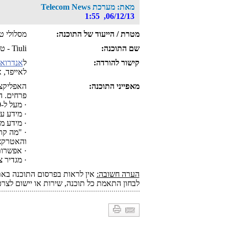
מאת: מערכת Telecom News
06/12/13, 1:55
מטרת / הייעוד של התוכנה:
מסלולי ט
שם התוכנה:
Tiuli - טיולי - טיולים בישראל
קישור להורדה:
ל
אנדרואי
לאייפד, א
מאפייני התוכנה:
האפליקצי
פרחים. ה
· מעל ל-160 (אייפון) ו-250 (אנדרואיד) מסלולי טיול מפורטים ומאות אתרים בישראל.
· מידע ע
· מידע מ
והאטרקצ
· אפשרות
· מגדיר צמחים
הערה חשובה:
אין לראות בפרסום התוכנה באתר
לבחון התאמת כל תוכנה, שירות או יישום לצרכי