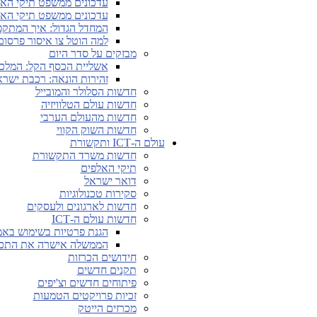
עדכונים ממשפט תיקי האלפים מ-28.4.26 
עדכונים ממשפט תיקי האלפים מ-5.5.26 ו
המחדל הגדול: איך המתקפה 
למה הוטל צו איסור פרסום על החשיפות
מבזקים על סדר היום
אשליית הכסף הקל: המלכ
זהירות הונאה: רכבת ישראל
חדשות הסלולר והמובייל
חדשות עולם הטלוויזיה
חדשות מהעולם הערבי
חדשות השוק הקווי
עולם ה-ICT ותקשורת
חדשות משרד התקשורת
תיקי האלפים
דואר ישראל
סקירות טכנולוגיות
חדשות לארגונים ולעסקים
חדשות עולם ה-ICT
הגנת פרטיות בשימוש באמצעים לאימות גיל 
הממשלה אישרה את התכני
חידושים הכרזות
תקנים חדשים
פיתוחים חדשים וצ'יפים
זכיות פרויקטים הטמעות
מכרזים הייטק