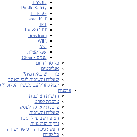
BYOD
Public Safety
LTE 5G
Israel ICT
IPT
TV & OTT
Spectrum
WiFi
VC
אפליקציות
עננים Clouds
על סדר היום
אנליסטים
מה חדש באקדמיה?
שאלות ותשובות לגבי האתר
יוצא לחו"ל עם מכשיר הסלולר? כ
צרכנות
חדשות הצרכנות
צרכנות לפרט
צרכנות לארגון ולעסק
שאלות ותשובות
הטיפ השבועי לחסכון
זרקור הזדמנויות
חופשי: מכירה ורכישה ישירה
סל קניות