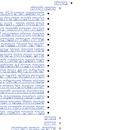
בקהילה
תרומה לקהילה
מיקרוסופט תסייע ל-25 מיליון אנשים ברכישת מיומנויות דיגיטליות
הרשות להגנת הפרטיות פר
קורס מקוון חינמי - הגנה 
תוכנית ייחודית ללימודי ב
הושקה קהילת החדשנות Cyber7 בתחום הסייבר
אחריות תאגידית ומעורבו
"לעוף על יזמות" בעסקים ו
סיסקו השיקה קורסי אבטחת
אירועי שעת הקוד בישראל ית
לאור המצב הביטחוני: לימו
הושקה תכנית AI משותפת לגוגל ולאוניברסיטת תל אביב
ישראלית בין 40 נשים מרחבי העולם המעצבות את עתיד הבינה המלאכותית
השירות הבולאי בדואר יש
סוכנות החלל הישראלית מ
יוזמה: הנפקת בול הוקרה 
טכנולוגיות מיוחדות להתמ
זרוע רובוטית ממוחשבת תע
סוכנות החלל במשרד המדע 
יוזמה מקוונת לימודית חינמית של SAP בתחומי עניין דיגיטלי
מערך הסייבר הלאומי: הז
מינויים
קריירה
אירועים, כנסים ותערוכות