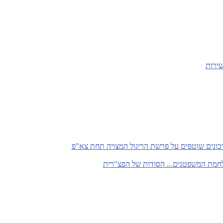
שירות
כונים שוטפים על פרשת הריגול המצויה תחת צא"פ
חמת המשפטנים... הסודות של הפצ"רית