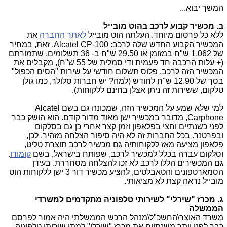
המשך יבוא...
ב. מכשיר קבוע לרכב בהוט מובייל
ללא כל פרסום מיוחד, העלתה הוט מובייל
לאתר החברה
את
המכשיר הקבוע החדש שלה לרכב: Alcatel CP-100. זאת, במחיר
של 1,062 ש"ח במזומן או 29.50 ש"ח ב- 36 תשלומים, שתמורתם
(+ עלות הרכבה חד פעמית ודי סמלית של 55 ש"ח), מקבלים את
המכשיר הזה לרכב, פלוס תשלום חודשי על שירות "הסים הכפול"
בסך של 12.90 ש"ח לחודש (למה? יש חברות סלולר, כמו גולן
טלקום, ששירות זה ניתן אצלן בחינם ללקוחות).
למי שלא שמע על המכשיר הזה, שמכונה גם בשם Alcatel
Carphone, מדובר במכשיר ישן מאוד מדור קודם. הוא הושק כבר
לפני כשנתיים וחצי בפלאפון וזמן קצר אחרי כן גם בסלקום
ובפרטנר. בכל החברות זה לא היה סיפור הצלחה מזהיר. לכן,
פלאפון מציעה מאז ללקוחותיה גם מכשיר לרכב תוצרת טליט,
וסלקום עברה בכלל למכשיר לרכב, שפותח בישראל, בשם
קומודו
.
גם המכשירים הללו לרכב לא זכו להצלחה מסחררת. בעידן
הסמארטפונים והטאבלטים, להציע מכשיר דור 3 ישן ללקוחות הוט
מובייל נראה קצת לא מציאותי.
ג. מכרז "שירלי" לשירותי טלפוניה מתקדמים למשרדי
הממשלה
משרד האוצר\החשכ"ל\מנהל הרכש הממשלתי היה אמור לפרסם
כבר לפני יותר משנתיים את מכרז "שירלי" למתן שירותי טלפוניה