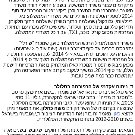
מתקדמים עבור משרד הממשלה. בשבוע החולף הודה משרד
האוצר, שהמכרז הזה מתעכב ולכן ביקש "פטור ממכרז" עד סוף
2014 לספקי הטלפוניה הוותיקים של משרדי הממשלה: בזק
בינלאומי, גלובקול (שנעלמה בתוך נטוויז'ן שנעלמה בתוך סלקום),
תדיראן טלקום, בינת סמך וטלדור, שימשיכו ללא מכרז עם תחזוקת
המרכזיות מסוג: קורל, כוכב, TX1, עבור כל משרדי הממשלה.
משרד האוצר\מנהל הרכש הממשלתי טוען, שמכרז "שירלי"
יתפרסם ברבים עד סוף דצמבר 2013 (שזה עוד כ-3 שבועות)
וההכרזה על הזוכים תהיה במאי-יולי 2014. לכן, ההפעלה והחלפת
כל המרכזיות הישנות במשרדי הממשלה תימשך עד סוף 2014,
מכאן מבוקש הפטור ממכרז לאלו המתחזקים את המרכזיות הישנות
הללו, עד סוף 2014. נמשיך לעקוב מקרוב אחרי הפארסה הזו,
שנמשכת כבר כמה שנים טובות.
ד. ניתוח אקדמי של הרפורמה בסלולר
איש סגל אוניברסיטת אריאל שבשומרון, בשם
ארז כהן
, פרסם
ב"מסגרות מדיה" - כתב עת ישראלי לתקשורת, גיליון 11 סתיו
2013, את הניתוח, שהוא עשה, לגבי הרפורמה בעולם הסלולר,
שבוצעה בקדנציה של השר הקודם
משה כחלון
. את המאמר ניתן
למצא
כאן
.
מאמר זה בוחן את המדיניות הציבורית,שגובשה בישראל
בשנים 2012-2010 בתחום התקשורת הסלולרית.
המאמר מציג סקירה של התקנות ושל החוקים, שגובשו בשנים אלה