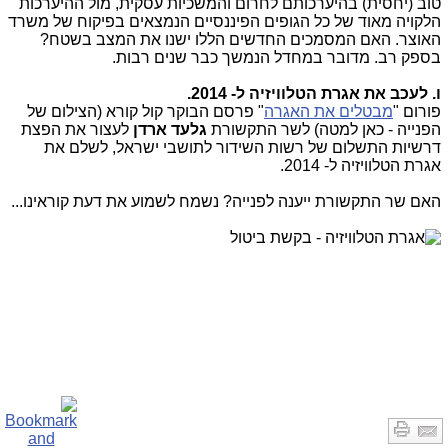
טוב (יחסית) בהיערכותם לחרום והמשכיות עסקית, מול ההיערכות
הלקויה מאוד של כל הגופים הפיננסיים הנמצאים בפיקוח של משרד
האוצר. האם המסמכים החדשים הללו ישנו את המצב בשטח?
בספק רב. מדובר במחדל הנמשך כבר שנים רבות.
ו. לעכב את אגרת הטלוויזיה ל- 2014.
פורום "
מבטלים את האגרה
" פרסם הבוקר קול קורא (הצילום של
הפנייה - כאן למטה) לשר התקשורת
גלעד ארדן
לעצור את הפצת
דרשיות התשלום של רשות השידור לתושבי ישראל, לשלם את
אגרת הטלוויזיה ל- 2014.
האם שר התקשורת ייענה לפנייה? נשמח לשמוע את דעת קוראינו...