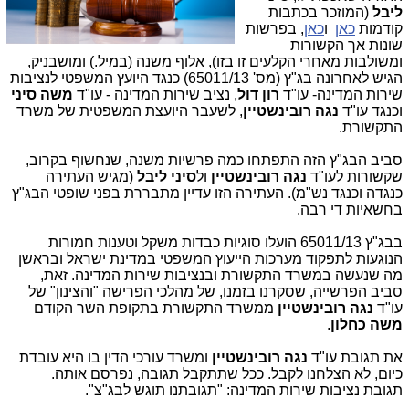
ליבל
(המוזכר בכתבות
קודמות
כאן
ו
כאן
, בפרשות
שונות אך הקשורות
ומשולבות מאחרי הקלעים זו בזו), אלוף משנה (במיל.) ומושבניק,
הגיש לאחרונה בג"ץ (מס' 65011/13) כנגד היועץ המשפטי לנציבות
שירות המדינה- עו"ד
רון דול
, נציב שירות המדינה - עו"ד
משה סיני
וכנגד עו"ד
נגה רובינשטיין
, לשעבר היועצת המשפטית של משרד
התקשורת.
סביב הבג"ץ הזה התפתחו כמה פרשיות משנה, שנחשוף בקרוב,
שקשורות לעו"ד
נגה רובינשטיין
ול
סיני ליבל
(מגיש העתירה
כנגדה וכנגד נש"מ). העתירה הזו עדיין מתבררת בפני שופטי הבג"ץ
בחשאיות די רבה.
בבג"ץ 65011/13 הועלו סוגיות כבדות משקל וטענות חמורות
הנוגעות לתפקוד מערכות הייעוץ המשפטי במדינת ישראל ובראשן
מה שנעשה במשרד התקשורת ובנציבות שירות המדינה. זאת,
סביב הפרשייה, שסקרנו בזמנו, של מהלכי הפרישה "והצינון" של
עו"ד
נגה רובינשטיין
ממשרד התקשורת בתקופת השר הקודם
משה כחלון
.
את תגובת עו"ד
נגה רובינשטיין
ומשרד עורכי הדין בו היא עובדת
כיום, לא הצלחנו לקבל. ככל שתתקבל תגובה, נפרסם אותה.
תגובת נציבות שירות המדינה: "
תגובתנו תוגש לבג"צ".