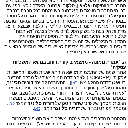
וקשורים לשוק הסלולר המקומי מחד גיסא, ואת השינויים במדדי 3
החברות הוותיקות (פלאפון, סלקום ופרטנר) מאידך גיסא. הפגיעה
ברווחי החברות מוצגת תוך אבחנה בעוצמתה בכל חברה בנפרד.
נוסף על כך מוצגים בו מהלכים שנקטו החברות בתגובה על התקנות
במטרה להשיב לעצמן את הפסדיהן הרבים. בסיום המאמר מוצגת
תפיסת המדיניות העומדת בבסיס תהליכי הרגולציה שבוצעו והוצגו,
מדיניות הקובעת כי בשוק הסלולר בישראל בוצעה "מעורבות"
שלטונית ולא "התערבות" רגולטורית. תפיסה זו תואמת את
המדיניות הכלכלית של המשטרים הנאו־ליברליים. משטרים אלה
דוגלים בשימוש במכשירי מדיניות לא ישירים של רגולציה במציאות
שבה נוצר כשל שוק בענף ספציפי.
ה. "
עמדת ממונה - ממצאי ביקורת רוחב בנושא המשכיות
עסקית"
אחרי שנים של התעלמות מנושא ה"התאוששות מאסון והמשכיות
עסקית" (BCP/DRP) ולאחר דו"ח חמור מאוד של מבקר המדינה
בנושא (הדו"ח המלא מצוי
כאן
), "התעוררה לחיים"
דורית סלינגר
,
הממונה על שוק ההון, ביטוח וחסכון במשרד האוצר, ופרסמה את
"עמדת הממונה" בעניין הצורך הדחוף בהיערכות לכל מצב, גם
בגופים המפוקחים על ידה. הוצאו בעניין זה שני מסמכים ממשרד
האוצר: מסמך של
פיני שחר
, הסגן של
דורית סלינגר
המצוי
כאן
,
ומסמך מפורט וברור של
דורית סלינגר
המצוי
כאן
.
המסמכים מדברים בעד עצמם ומשקפים את השוני בהיערכות
לחרום מצד הבנקים (המפוקחים ע"י בנק ישראל) הנמצאים במצב