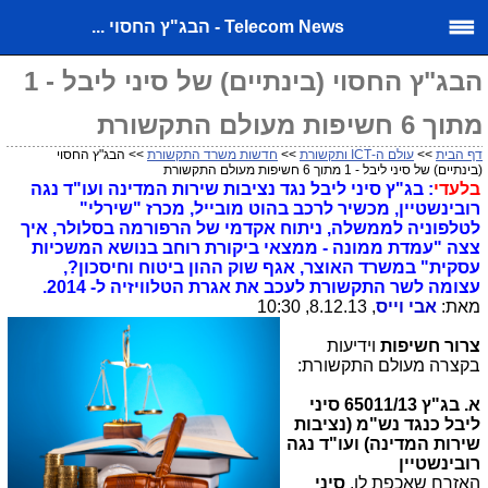
Telecom News - הבג"ץ החסוי ...
הבג"ץ החסוי (בינתיים) של סיני ליבל - 1
מתוך 6 חשיפות מעולם התקשורת
דף הבית
>>
עולם ה-ICT ותקשורת
>>
חדשות משרד התקשורת
>> הבג"ץ החסוי
(בינתיים) של סיני ליבל - 1 מתוך 6 חשיפות מעולם התקשורת
בלעדי
: בג"ץ סיני ליבל נגד נציבות שירות המדינה ועו"ד נגה
רובינשטיין, מכשיר לרכב בהוט מובייל, מכרז "שירלי"
לטלפוניה לממשלה, ניתוח אקדמי של הרפורמה בסלולר, איך
צצה "עמדת ממונה - ממצאי ביקורת רוחב בנושא המשכיות
עסקית" ב
משרד האוצר, אגף שוק ההון ביטוח וחיסכון?,
עצומה לשר התקשורת לעכב את אגרת הטלוויזיה ל- 2014.
מאת:
אבי וייס
, 8.12.13, 10:30
צרור חשיפות
וידיעות
בקצרה מעולם התקשורת:
א. בג"ץ 65011/13 סיני
ליבל כנגד נש"מ (נציבות
שירות המדינה) ועו"ד נגה
רובינשטיין
האזרח שאכפת לו,
סיני