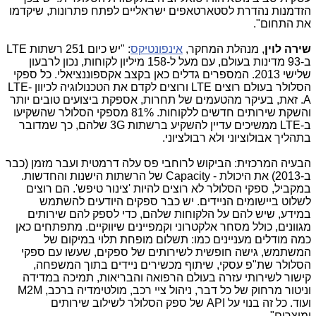
הזדמנות נהדרת לסטארטאפים ישראליים לפתח פתרונות, שיקדמו
את התחום".
שירה לוין
, מנהלת המחקר,
אינפונטיקס
: "יש כיום 251 רשתות LTE
ב-93 מדינות בעולם, עם מעל ל-158 מיליון לקוחות, נכון לרבעון
שלישי 2013. המספרים גדלים כאן בקצב אקספוננציאלי. כל ספקי
הסלולר בעולם רוצים LTE ורוצים לקדם את הטכנולוגיה לכיוון LTE-
A. זאת, בעיקר מהטעמים של תחרות, אספקת ביצועים טובים יותר
והשקת שירותים חדשים ללקוחות. 81% מספקי הסלולר שהשקיעו
ב-LTE ממשיכים עדיין להשקיע ברשתות 3G שלהם, כך שמדובר
בתהליך אבולוציוני ולא רבולציוני.
הבעיה המרכזית: הביקוש לרוחבי פס עלה דרמטית ועבר מזמן (כבר
ב-2013) את היכולת - Capacity של הרשתות הישנות והחדשות.
במקביל, ספקי הסלולר לא רוצים להיות 'צינור טיפש'. הם רוצים
לשלוט ביישומים הניידים. יש כבר ספקים היודעים להשתמש
במידע, שיש להם על הלקוחות שלהם, כדי לספק להם שירותים
מגוונים, כולל מסחר אלקטרוני וקמפיינים שיווקיים. מתפתחים כאן
כמה מודלים מעניינים כמו: תשלום מופחת תלוי במיקום של
המשתמש, גישה חופשית לשירותים של ספקים, שעשו עם ספקי
הסלולר שת"פ עסקי, שיתוף מכשירים ניידים בתוך המשפחה,
קישור לשירותי עזרה בעולם הרפואה והבריאות, תמיכה במדידה
וניטור מרחוק של כל דבר, ניהול ציי רכב, מולטימדיה ברכב, M2M
ועוד. כל זה בנוי על API של ספק הסלולר לשילוב שירותים
ומוצרים".