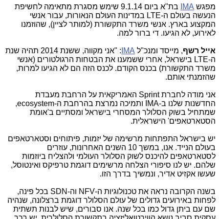
מפגש
IMA
בת"א ביום 9.1.14 שימש מסגרת מתאימה לחשיפת
הנעשה בעולם ה-LTE במדינות העולם הנאורות, עבור אנשי
המקצוע בארץ. אנשי משרד התקשורת (למותר לציין), שהוזמנו
לאירוע, לא הגיעו. די ברור למה.
אייל רשף
, מייסד ומנכ"ל
IMA
: "אני מקווה, ששנת 2014 תהיה שנת
ה-LTE בישראל, אחרי ששמענו את הבטחות הרגולטורים (אנשי
משרד התקשורת) בכנס הקודם. לכנס הזה הם לא הגיעו למרות,
שהזמנתי אותם.
אני מודה לחברת Sprint האמריקאית על הרחבת מעבדת
החדשנות שלנו ב-IMA ותמיכה נמרצת בהרחבת ה-ecosystem,
שמתחיל בשוק הסלולר המסחרי בישראל ומסתיים ב'אומת
הסטארטאפים' הישראלית.
יש בישראל התפתחות מרשימה של יזמות, פיתוחים וסטארטאפים
בעולם הנייד. אנו, במשך 10 השנים האחרונות, עוזרים
לסטארטאפים להיכנס לשוק הסלולר העולמי ולהצליח ביוזמות
שלהם. יש לנו סיפורי הצלחה מרשימים דוגמת טרפיקס ואינטוסל,
שעשו אקזיט אדיר, ונמשיך בדרך הזו.
בשנה הקרובה נראה את טכנולוגיות ה-NFV וה-SDN בכל פינה,
לפחות באירועים גדולים של עולם הסלולר דוגמת ברצלונה, שנהיה
שם עם ביתן גדול כמו בכל שנה. אנו סבורים, שיש לבנות תשתית
עסקית סביב נושא הווירטואליזציה בתקשורת הסלולרית. יש בכך