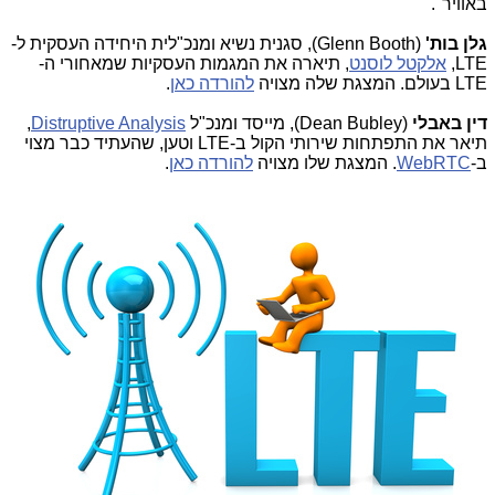
באוויר".
גלן בות'
(Glenn Booth), סגנית נשיא ומנכ"לית היחידה העסקית ל-
LTE,
אלקטל לוסנט
, תיארה את המגמות העסקיות שמאחורי ה-
LTE בעולם. המצגת שלה מצויה
להורדה כאן
.
דין באבלי
(Dean Bubley), מייסד ומנכ"ל
Distruptive Analysis
,
תיאר את התפתחות שירותי הקול ב-LTE וטען, שהעתיד כבר מצוי
ב-
WebRTC
. המצגת שלו מצויה
להורדה כאן
.