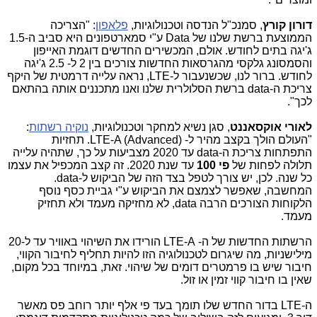
דורון קורץ
, סמנכ"ל הנדסה וטכנולוגיות,
פלאפון
: "הצריכה
הממוצעת ברשת שלנו של Data ע"י סמארטפונים היא סביב ה-1.5
ג'יגה בתים לחודש. אולם, המכשירים החדשים דוגמת האייפון
והסמסונג גלקסי מהגרסאות החדשות צורכים בין 2 ל- 2.5 ג'יגה
לחודש. ברור לנו, שכשנעבור ל-LTE, נראה עלייה דרמטית של היקף
צריכת ה-data ברשת הסלולרית שלנו ואנו מתכננים אותה בהתאם
לכך".
לאורי אוקסאננט
, סגן נשיא למחקר וטכנולוגיות,
נוקיה רשתות
:
"העולם הולך בקצב מהיר ל- (LTE-A (Advanced. תחזיות
התפתחות צריכת ה-data עד 2020 מצביעות על כך, שתהיה עלייה
תלולה לפחות של
פי 100
עד שנת 2020. זה קצב המכפיל את עצמו
כל שנה. לכן, יש צורך לטפל בצד הזה של הביקוש ל-data.
המחשבה, שאפשר לצמצם את הביקוש ע"י גביית כסף נוסף
הלקוחות הצורכים הרבה data, לא מחזיקה מעמד ולא תחזיק
מעמד.
הרשתות החדשות של ה- LTE-A הורידו את השיהוי באוויר עד ל-20
מילישניות, מה שיגרום לטכנולוגיה הזו להיות תחליף לחיבור הקווי,
חיבור שיש בו פרמטרים דומים של שיהוי. זאת, במיוחד בכל מקום,
שאין בו חיבור קווי זמין או זול.
ה-LTE בדור החדש שלו תומך בעד פי אלף יותר רוחב פס מאשר