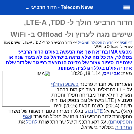
Telecom News - הדור הרביעי ...
הדור הרביעי הולך ל- LTE-A ,TDD,
שישים מגה לערוץ ול- Offload ב- WiFi
דף הבית
>>
חדשות הסלולר והמובייל
>> הדור הרביעי הולך ל- LTE-A ,TDD, שישים מגה
לערוץ ול- Offload ב- WiFi
מפגש IMA בת"א חשף את הנעשה בעולם הדור הרביעי
בסלולר, את כל מה שלא נראה בישראל גם לא בעוד שנה או
שנתיים. סיפור עצוב של מדינה הנמצאת בפיגור של דור שלם
אחרי העולם בגלל רגולציה מעוותת.
מאת:
אבי וייס
, 18.1.14, 18:20
ההכרזות של חברת פרטנר
בשבוע החולף
על LTE בהרצליה ובעוד מקומות ברחבי
הארץ, היו לא יותר מבדיחה תפלה וחסרת
טעם. אין LTE בישראל וגם בספק אם יהיה
השנה (2014). בשנה הבאה (2015) יהיה
(אולי) בישראל
LTE נכה
, בגלל המכרז הפגום והמעוות של משרד
התקשורת לדור הרביעי (בניצוחו של מנכ"ל המשרד ו
אגף
הספקטרום
), על רקע התכניות של שר התקשורת
לחסל
את
התחרות
בסלולר בישראל.