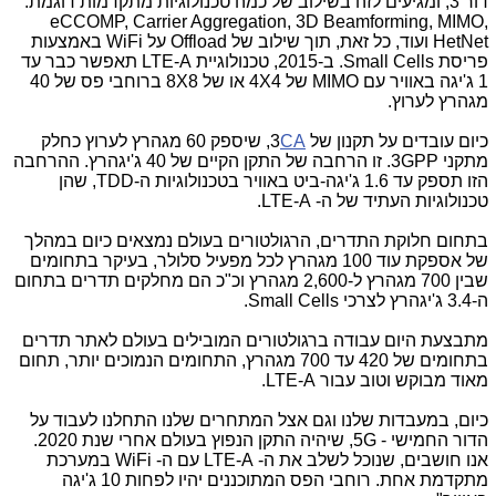
דור 3, ומגיעים לזה בשילוב של כמה טכנולוגיות מתקדמות דוגמת:
eCCOMP, Carrier Aggregation, 3D Beamforming, MIMO,
HetNet ועוד, כל זאת, תוך שילוב של Offload על WiFi באמצעות
פריסת Small Cells. ב-2015, טכנולוגיית LTE-A תאפשר כבר עד
1 ג'יגה באוויר עם MIMO של 4X4 או של 8X8 ברוחבי פס של 40
מגהרץ לערוץ.
כיום עובדים על תקנון של 3
CA
, שיספק 60 מגהרץ לערוץ כחלק
מתקני 3GPP. זו הרחבה של התקן הקיים של 40 ג'יגהרץ. ההרחבה
הזו תספק עד 1.6 ג'יגה-ביט באוויר בטכנולוגיות ה-TDD, שהן
טכנולוגיות העתיד של ה- LTE-A.
בתחום חלוקת התדרים, הרגולטורים בעולם נמצאים כיום במהלך
של אספקת עוד 100 מגהרץ לכל מפעיל סלולר, בעיקר בתחומים
שבין 700 מגהרץ ל-2,600 מגהרץ וכ"כ הם מחלקים תדרים בתחום
ה-3.4 ג'יגהרץ לצרכי Small Cells.
מתבצעת היום עבודה ברגולטורים המובילים בעולם לאתר תדרים
בתחומים של 420 עד 700 מגהרץ, התחומים הנמוכים יותר, תחום
מאוד מבוקש וטוב עבור LTE-A.
כיום, במעבדות שלנו וגם אצל המתחרים שלנו התחלנו לעבוד על
הדור החמישי - 5G, שיהיה התקן הנפוץ בעולם אחרי שנת 2020.
אנו חושבים, שנוכל לשלב את ה- LTE-A עם ה- WiFi במערכת
מתקדמת אחת. רוחבי הפס המתוכננים יהיו לפחות 10 ג'יגה